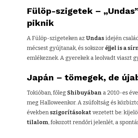
Fülöp-szigetek – „Undas”:
piknik
A Fülöp-szigeteken az
Undas
idején csalá
mécsest gyújtanak, és sokszor
éjjel is a s
emlékeznek. A gyerekek a leolvadt viaszt gy
Japán – tömegek, de úja
Tokióban, főleg
Shibuyában
a 2010-es éve
meg Halloweenkor. A zsúfoltság és közbizto
években
szigorításokat
vezetett be: kijel
tilalom
, fokozott rendőri jelenlét, a spontá