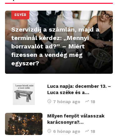
EGYÉB
Szervízdíj a számlán, majd a
terminál kérdez: „Mennyi
borravalót ad?” – Miért
fizessen a vendég még
egyszer?
Luca napja: december 13. –
Luca széke és a…
7 hónap ago
18
Milyen fenyőt válasszak
karácsonyra?…
6 hónap ago
18