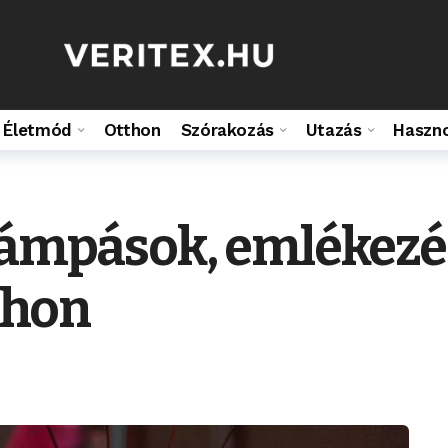
Életmód
Otthon
Szórakozás
Utazás
Haszn
klámpások, emlékezé
tthon