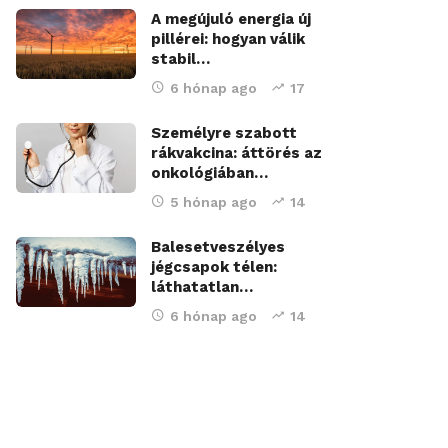
A megújuló energia új
pillérei: hogyan válik
stabil…
6 hónap ago
17
Személyre szabott
rákvakcina: áttörés az
onkológiában…
5 hónap ago
14
Balesetveszélyes
jégcsapok télen:
láthatatlan…
6 hónap ago
14