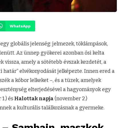
WhatsApp
egy globális jelenség: jelmezek, töklámpások,
enütt. Az ünnep gyökerei azonban ősi kelta
k vissza, amely a sötétebb évszak kezdetét, a
i határ” elvékonyodását jelképezte. Innen ered a
zék a kóbor lelkeket –, és a tüzek, amelyek
ereszténység elterjedésével a hagyományok egy
1.) és
Halottak napja
(november 2.)
ek a kulturális találkozásnak a gyermeke.
l – Samhain, maszkok,