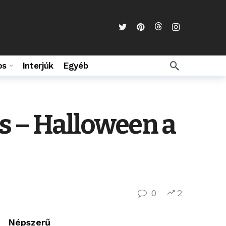
os
Interjúk
Egyéb
s – Halloween a
0
2
Népszerű