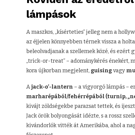
lámpások
A maszkos, „kísérteties” jelleg nem a hollyw
az éjjelen könnyebben térnek vissza a holtak
beleolvadjanak a szellemek közé, és ezért g
„trick-or-treat” – adománykérés énekért, 
kora újkorban megjelent,
guising
vagy
mu
A
jack-o’-lantern
– a vigyorgó lámpás – e
marharépából/fehérrépából (turnip, „n
kivájt zöldségekbe parazsat tettek, és ijesz
Jack örök bolyongását idézte, s a rossz szel
kivándorlók vitték át Amerikába, ahol a na