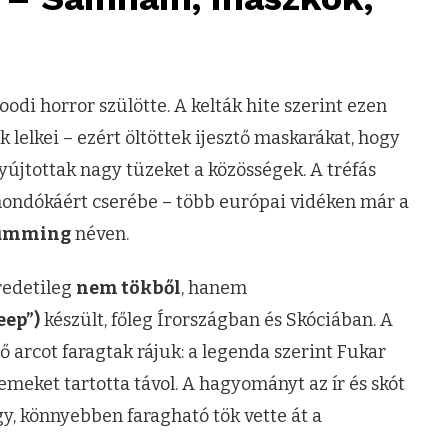
oodi horror szülötte. A kelták hite szerint ezen
 lelkei – ezért öltöttek ijesztő maskarákat, hogy
yújtottak nagy tüzeket a közösségek. A tréfás
mondókáért cserébe – több európai vidéken már a
mming
néven.
redetileg
nem tökből
, hanem
eep”)
készült, főleg Írországban és Skóciában. A
tő arcot faragtak rájuk: a legenda szerint Fukar
lemeket tartotta távol. A hagyományt az ír és skót
gy, könnyebben faragható tök vette át a