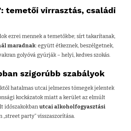
 temetői virrasztás, családi
dok ezrei mennek a temetőkbe; sírt takarítanak,
írnál maradnak
: együtt étkeznek, beszélgetnek,
akran golyóvá gyúrják – helyi, kedves szokás.
bban szigorúbb szabályok
ktől hatalmas utcai jelmezes tömegek jelentek
nsági kockázatok miatt a kerület az elmúlt
ölt időszakokban
utcai alkoholfogyasztási
n „street party” visszaszorítása.