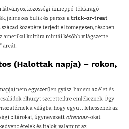
látványos, közösségi ünneppé: tökfaragó
ék, jelmezes bulik és persze a
trick-or-treat
0. század közepére terjedt el tömegesen, részben
Az amerikai kultúra mintái később világszerte
 arcát.
tos (Halottak napja) – rokon,
napja) nem egyszerűen gyász, hanem az élet és
 családok elhunyt szeretteikre emlékeznek. Úgy
visszatérnek a világba, hogy együtt lehessenek az
sségi oltárokat, úgynevezett
ofrendas
-okat
edvenc ételek és italok, valamint az