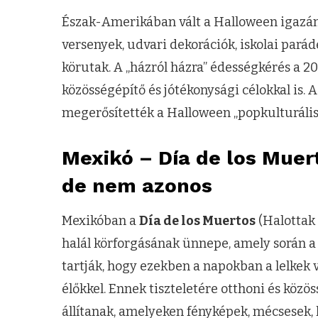
Észak-Amerikában vált a Halloween igazán 
versenyek, udvari dekorációk, iskolai parád
körutak. A „házról házra” édességkérés a 2
közösségépítő és jótékonysági célokkal is. 
megerősítették a Halloween „popkulturális”
Mexikó – Día de los Muer
de nem azonos
Mexikóban a
Día de los Muertos
(Halottak 
halál körforgásának ünnepe, amely során a
tartják, hogy ezekben a napokban a lelkek 
élőkkel. Ennek tiszteletére otthoni és közö
állítanak, amelyeken fényképek, mécsesek, k