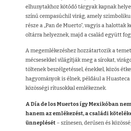
elhunytakhoz kötődő tárgyak kapnak helyet.
színű cempasúchil virág, amely szimboliku
része a „Pan de Muerto”, vagyis a halottak
oltárra helyeznek, majd a család együtt fogy
A megemlékezéshez hozzátartozik a temetőkb
mécsesekkel világítják meg a sírokat, virágo
töltenek beszélgetéssel, énekkel, közös étk
hagyományok is élnek, például a Huasteca 
közösségi rítusokkal emlékeznek.
A Día de los Muertos így Mexikóban nem
hanem az emlékezést, a családi köteléke
ünneplését
– színesen, derűsen és közöss