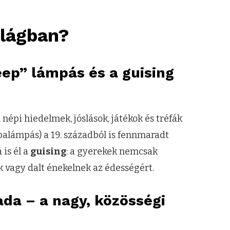
ilágban?
eep” lámpás és a guising
épi hiedelmek, jóslások, játékok és tréfák
palámpás) a 19. századból is fennmaradt
is él a
guising
: a gyerekek nemcsak
vagy dalt énekelnek az édességért.
da – a nagy, közösségi