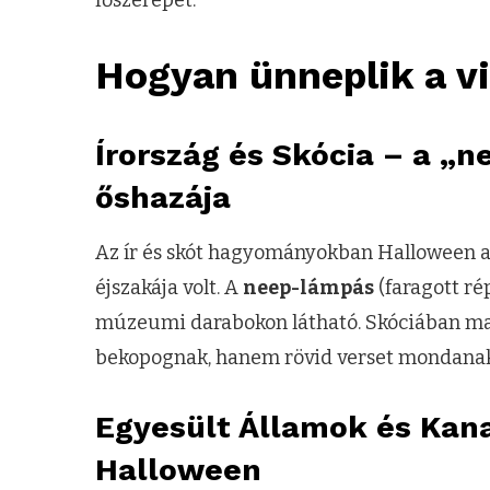
főszerepet.
Hogyan ünneplik a v
Írország és Skócia – a „n
őshazája
Az ír és skót hagyományokban Halloween a n
éjszakája volt. A
neep-lámpás
(faragott ré
múzeumi darabokon látható. Skóciában ma 
bekopognak, hanem rövid verset mondanak 
Egyesült Államok és Kana
Halloween