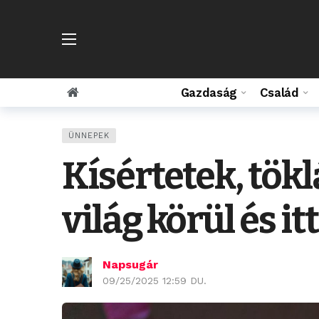
Gazdaság
Család
ÜNNEPEK
Kísértetek, tö
világ körül és i
Napsugár
09/25/2025 12:59 DU.