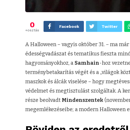
0
Facebook
Twitter
+osztás
A Halloween – vagyis október 31. – ma már 
édességvadászat és tematikus fieszta mind
hagyományokhoz, a
Samhain
-hoz vezetne
terménybetakarítás végét és a „világok közt
maszkok és álcák viselése – hogy megtévess
védelmet és megtisztulást szolgáltak. A k
része beolvadt
Mindenszentek
(november 
megemlékezéseibe; a modern Halloween enn
Röviden az eredetrő