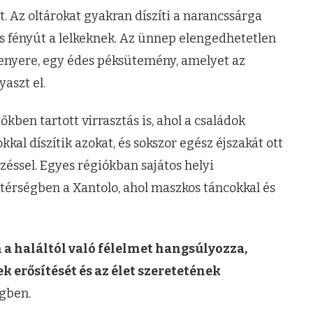
 Az oltárokat gyakran díszíti a narancssárga
s fényút a lelkeknek. Az ünnep elengedhetetlen
 kenyere, egy édes péksütemény, amelyet az
aszt el.
en tartott virrasztás is, ahol a családok
kkal díszítik azokat, és sokszor egész éjszakát ott
ezéssel. Egyes régiókban sajátos helyi
térségben a Xantolo, ahol maszkos táncokkal és
 a haláltól való félelmet hangsúlyozza,
k erősítését és az élet szeretetének
égben.