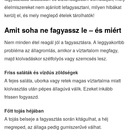
élelmiszereket nem ajánlott lefagyasztani, milyen hibákat
kerülj el, és mely meglepő ételek tárolhatók!
Amit soha ne fagyassz le – és miért
Nem minden étel reagál jól a fagyasztásra. A leggyakoribb
probléma az állagromlás, amikor a víztartalom megfagy,
majd kiolvadáskor szétfolyós vagy szemcsés lesz.
Friss saláták és vízdús zöldségek
A fejes saláta, uborka vagy retek magas víztartalma miatt
kiolvasztás után pépes állagúvá válik. Ezeket inkább
frissen fogyaszd.
Főtt tojás héjában
A tojás belseje a fagyasztás során kitágulhat, a héj
megreped, az állaga pedig gumiszerűvé válhat.