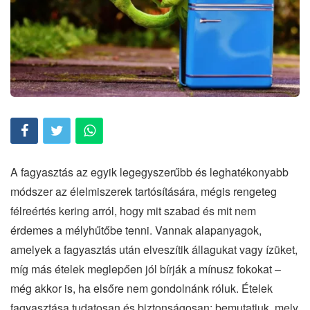
A fagyasztás az egyik legegyszerűbb és leghatékonyabb
módszer az élelmiszerek tartósítására, mégis rengeteg
félreértés kering arról, hogy mit szabad és mit nem
érdemes a mélyhűtőbe tenni. Vannak alapanyagok,
amelyek a fagyasztás után elveszítik állagukat vagy ízüket,
míg más ételek meglepően jól bírják a mínusz fokokat –
még akkor is, ha elsőre nem gondolnánk róluk. Ételek
fagyasztása tudatosan és biztonságosan: bemutatjuk, mely