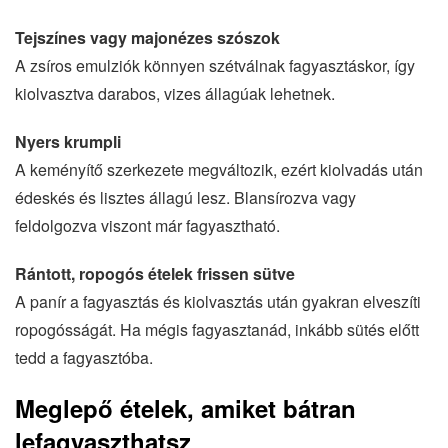
Tejszínes vagy majonézes szószok
A zsíros emulziók könnyen szétválnak fagyasztáskor, így
kiolvasztva darabos, vizes állagúak lehetnek.
Nyers krumpli
A keményítő szerkezete megváltozik, ezért kiolvadás után
édeskés és lisztes állagú lesz. Blansírozva vagy
feldolgozva viszont már fagyasztható.
Rántott, ropogós ételek frissen sütve
A panír a fagyasztás és kiolvasztás után gyakran elveszíti
ropogósságát. Ha mégis fagyasztanád, inkább sütés előtt
tedd a fagyasztóba.
Meglepő ételek, amiket bátran
lefagyaszthatsz