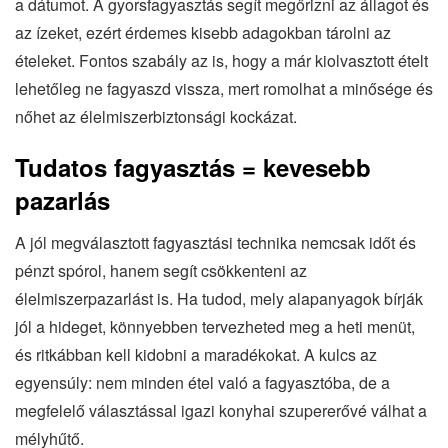
a dátumot. A gyorsfagyasztás segít megőrizni az állagot és
az ízeket, ezért érdemes kisebb adagokban tárolni az
ételeket. Fontos szabály az is, hogy a már kiolvasztott ételt
lehetőleg ne fagyaszd vissza, mert romolhat a minősége és
nőhet az élelmiszerbiztonsági kockázat.
Tudatos fagyasztás = kevesebb
pazarlás
A jól megválasztott fagyasztási technika nemcsak időt és
pénzt spórol, hanem segít csökkenteni az
élelmiszerpazarlást is. Ha tudod, mely alapanyagok bírják
jól a hideget, könnyebben tervezheted meg a heti menüt,
és ritkábban kell kidobni a maradékokat. A kulcs az
egyensúly: nem minden étel való a fagyasztóba, de a
megfelelő választással igazi konyhai szupererővé válhat a
mélyhűtő.