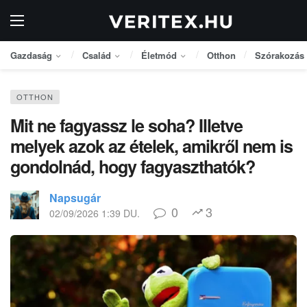
Gazdaság
Család
Életmód
Otthon
Szórakozás
OTTHON
Mit ne fagyassz le soha? Illetve
melyek azok az ételek, amikről nem is
gondolnád, hogy fagyaszthatók?
Napsugár
0
3
02/09/2026 1:39 DU.