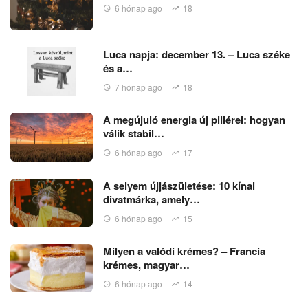
6 hónap ago
18
Luca napja: december 13. – Luca széke
és a…
7 hónap ago
18
A megújuló energia új pillérei: hogyan
válik stabil…
6 hónap ago
17
A selyem újjászületése: 10 kínai
divatmárka, amely…
6 hónap ago
15
Milyen a valódi krémes? – Francia
krémes, magyar…
6 hónap ago
14