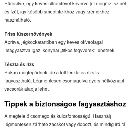
Pürésítve, egy kevés citromlével keverve jól megőrzi színét
és ízét, így később smoothie-khoz vagy krémekhez
használható.
Friss fűszernövények
Aprítva, jégkockatartóban egy kevés olívaolajjal
lefagyasztva igazi konyhai „titkos fegyverek” lehetnek.
Tészta és rizs
Sokan meglepődnek, de a főtt tészta és rizs is
fagyasztható. Légmentesen csomagolva gyors hétköznapi
vacsorák alapja lehet.
Tippek a biztonságos fagyasztáshoz
A megfelelő csomagolás kulcsfontosságú. Használj
légmentesen zárható zacskót vagy dobozt, és mindig írd rá