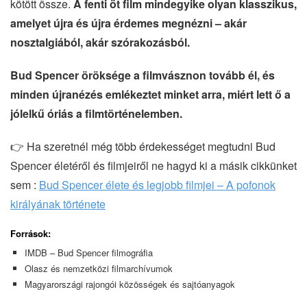
kötött össze.
A fenti öt film mindegyike olyan klasszikus,
amelyet újra és újra érdemes megnézni – akár
nosztalgiából, akár szórakozásból.
Bud Spencer öröksége a filmvásznon tovább él, és
minden újranézés emlékeztet minket arra, miért lett ő a
jólelkű óriás a filmtörténelemben.
👉 Ha szeretnél még több érdekességet megtudni Bud
Spencer életéről és filmjeiről ne hagyd ki a másik cikkünket
sem :
Bud Spencer élete és legjobb filmjei – A pofonok
királyának története
Források:
IMDB – Bud Spencer filmográfia
Olasz és nemzetközi filmarchívumok
Magyarországi rajongói közösségek és sajtóanyagok