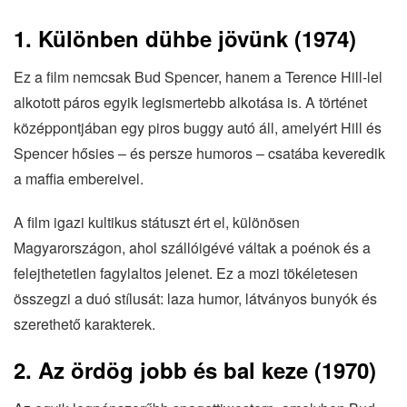
1. Különben dühbe jövünk (1974)
Ez a film nemcsak Bud Spencer, hanem a Terence Hill-lel
alkotott páros egyik legismertebb alkotása is. A történet
középpontjában egy piros buggy autó áll, amelyért Hill és
Spencer hősies – és persze humoros – csatába keveredik
a maffia embereivel.
A film igazi kultikus státuszt ért el, különösen
Magyarországon, ahol szállóigévé váltak a poénok és a
felejthetetlen fagylaltos jelenet. Ez a mozi tökéletesen
összegzi a duó stílusát: laza humor, látványos bunyók és
szerethető karakterek.
2. Az ördög jobb és bal keze (1970)