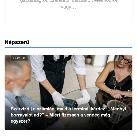
vagy…
Népszerű
EGYÉB
Szervízdíj a számlán, majd a terminál kérdez: „Mennyi
borravalót ad?” – Miért fizessen a vendég még
egyszer?