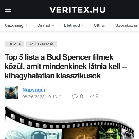
Gazdaság
Család
Életmód
Otthon
Szórakozás
FILMEK
SZÓRAKOZÁS
Top 5 lista a Bud Spencer filmek
közül, amit mindenkinek látnia kell –
kihagyhatatlan klasszikusok
Napsugár
0
9
08/26/2025 10:13 DU.