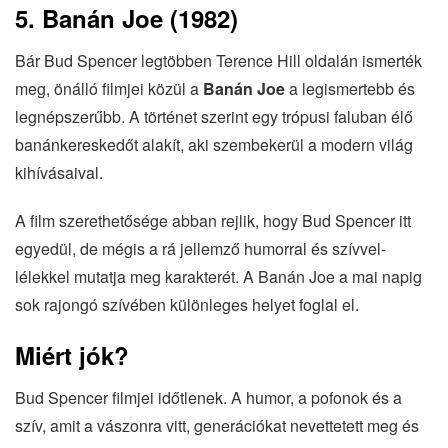
5. Banán Joe (1982)
Bár Bud Spencer legtöbben Terence Hill oldalán ismerték
meg, önálló filmjei közül a
Banán Joe
a legismertebb és
legnépszerűbb. A történet szerint egy trópusi faluban élő
banánkereskedőt alakít, aki szembekerül a modern világ
kihívásaival.
A film szerethetősége abban rejlik, hogy Bud Spencer itt
egyedül, de mégis a rá jellemző humorral és szívvel-
lélekkel mutatja meg karakterét. A Banán Joe a mai napig
sok rajongó szívében különleges helyet foglal el.
Miért jók?
Bud Spencer filmjei időtlenek. A humor, a pofonok és a
szív, amit a vászonra vitt, generációkat nevettetett meg és