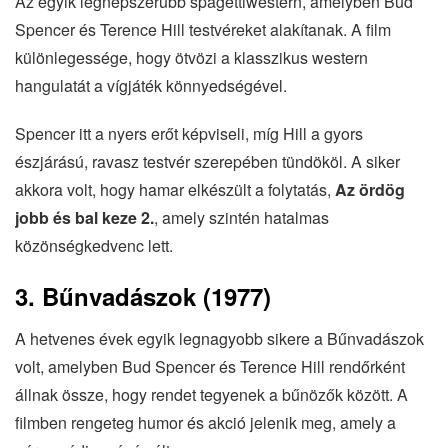
Az egyik legnépszerűbb spagettiwestern, amelyben Bud
Spencer és Terence Hill testvéreket alakítanak. A film
különlegessége, hogy ötvözi a klasszikus western
hangulatát a vígjáték könnyedségével.
Spencer itt a nyers erőt képviseli, míg Hill a gyors
észjárású, ravasz testvér szerepében tündököl. A siker
akkora volt, hogy hamar elkészült a folytatás,
Az ördög
jobb és bal keze 2.
, amely szintén hatalmas
közönségkedvenc lett.
3. Bűnvadászok (1977)
A hetvenes évek egyik legnagyobb sikere a Bűnvadászok
volt, amelyben Bud Spencer és Terence Hill rendőrként
állnak össze, hogy rendet tegyenek a bűnözők között. A
filmben rengeteg humor és akció jelenik meg, amely a