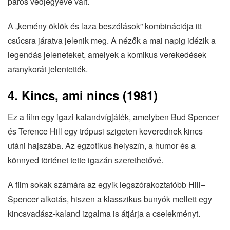
páros védjegyévé vált.
A „kemény öklök és laza beszólások” kombinációja itt
csúcsra járatva jelenik meg. A nézők a mai napig idézik a
legendás jeleneteket, amelyek a komikus verekedések
aranykorát jelentették.
4. Kincs, ami nincs (1981)
Ez a film egy igazi kalandvígjáték, amelyben Bud Spencer
és Terence Hill egy trópusi szigeten keverednek kincs
utáni hajszába. Az egzotikus helyszín, a humor és a
könnyed történet tette igazán szerethetővé.
A film sokak számára az egyik legszórakoztatóbb Hill–
Spencer alkotás, hiszen a klasszikus bunyók mellett egy
kincsvadász-kaland izgalma is átjárja a cselekményt.