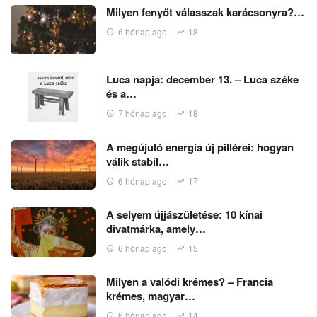
Milyen fenyőt válasszak karácsonyra?…
6 hónap ago
18
Luca napja: december 13. – Luca széke
és a…
7 hónap ago
18
A megújuló energia új pillérei: hogyan
válik stabil…
6 hónap ago
17
A selyem újjászületése: 10 kínai
divatmárka, amely…
6 hónap ago
15
Milyen a valódi krémes? – Francia
krémes, magyar…
6 hónap ago
14