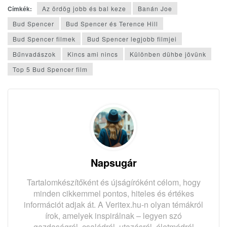
Címkék:
Az ördög jobb és bal keze
Banán Joe
Bud Spencer
Bud Spencer és Terence Hill
Bud Spencer filmek
Bud Spencer legjobb filmjei
Bűnvadászok
Kincs ami nincs
Különben dühbe jövünk
Top 5 Bud Spencer film
Napsugár
Tartalomkészítőként és újságíróként célom, hogy
minden cikkemmel pontos, hiteles és értékes
információt adjak át. A Veritex.hu-n olyan témákról
írok, amelyek inspirálnak – legyen szó
gazdaságról, családról, utazásról, életmódról