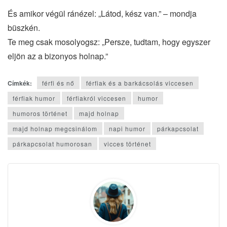
És amikor végül ránézel: „Látod, kész van.” – mondja
büszkén.
Te meg csak mosolyogsz: „Persze, tudtam, hogy egyszer
eljön az a bizonyos holnap.”
Címkék:
férfi és nő
férfiak és a barkácsolás viccesen
férfiak humor
férfiakról viccesen
humor
humoros történet
majd holnap
majd holnap megcsinálom
napi humor
párkapcsolat
párkapcsolat humorosan
vicces történet