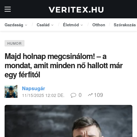
Gazdaság
Család
Életmód
Otthon
Szórakozás
HUMOR
Majd holnap megcsinálom! – a
mondat, amit minden nő hallott már
egy férfitól
Napsugár
0
109
11/15/2025 12:02 DE.