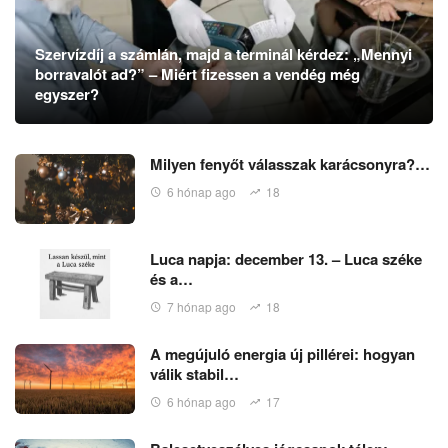
Szervízdíj a számlán, majd a terminál kérdez: „Mennyi
borravalót ad?” – Miért fizessen a vendég még
egyszer?
Milyen fenyőt válasszak karácsonyra?…
6 hónap ago
18
Luca napja: december 13. – Luca széke
és a…
7 hónap ago
18
A megújuló energia új pillérei: hogyan
válik stabil…
6 hónap ago
17