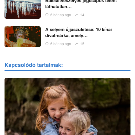
Balesetveszélyes jégcsapok télen:
láthatatlan…
6 hónap ago
14
A selyem újjászületése: 10 kínai
divatmárka, amely…
6 hónap ago
15
Kapcsolódó tartalmak: