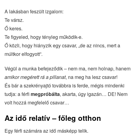
A lakásban feszült izgalom:
Te vársz.
Ő keres.
Te figyeled, hogy tényleg működik-e.
Ő közli, hogy hiányzik egy csavar, „de az nincs, mert a
múltkor elfogyott”.
Végül a munka befejeződik – nem ma, nem holnap, hanem
amikor megérett rá a pillanat
, na meg ha lesz csavar!
És bár a szekrényajtó továbbra is ferde, mégis mindenki
tudja: a férfi
megpróbálta
, akarta, úgy igazán… DE! Nem
volt hozzá megfelelő csavar…
Az idő relatív – főleg otthon
Egy férfi számára az idő másképp telik.