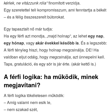
kérlek, ne vitázzunk róla”
finomított verziója.
Egy szeretettel teli kompromisszum, ami fenntartja a békét
– és a félig összeszerelt bútorokat.
Egy tapasztalt nő már tudja:
Ha egy férfi azt mondja, „majd holnap”, az lehet
egy nap
,
egy hónap
, vagy
akár évekkel később is
. És a legszebb:
A férfi tényleg hiszi, hogy holnap megcsinálja. DE! Ha
valóban eljut odáig, hogy
megcsinálja
, azt ünnepelni kell.
Taps, gratuláció, és egy sör is jár érte. (akár kettő is.)
A férfi logika: ha működik, minek
megjavítani?
A férfi logika tökéletesen működik:
– Amíg valami nem esik le,
– nem szakad szét,