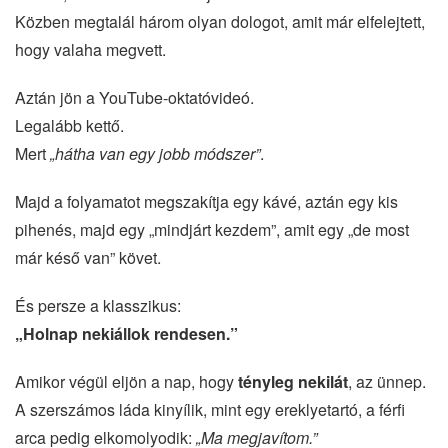
Közben megtalál három olyan dologot, amit már elfelejtett,
hogy valaha megvett.
Aztán jön a YouTube-oktatóvideó.
Legalább kettő.
Mert
„hátha van egy jobb módszer”
.
Majd a folyamatot megszakítja egy kávé, aztán egy kis
pihenés, majd egy „mindjárt kezdem”, amit egy „de most
már késő van” követ.
És persze a klasszikus:
„Holnap nekiállok rendesen.”
Amikor végül eljön a nap, hogy
tényleg nekilát
, az ünnep.
A szerszámos láda kinyílik, mint egy ereklyetartó, a férfi
arca pedig elkomolyodik:
„Ma megjavítom.”