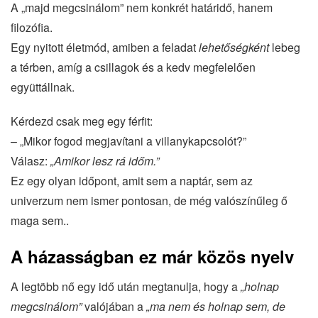
A „majd megcsinálom” nem konkrét határidő, hanem
filozófia.
Egy nyitott életmód, amiben a feladat
lehetőségként
lebeg
a térben, amíg a csillagok és a kedv megfelelően
együttállnak.
Kérdezd csak meg egy férfit:
– „Mikor fogod megjavítani a villanykapcsolót?”
Válasz:
„Amikor lesz rá időm.”
Ez egy olyan időpont, amit sem a naptár, sem az
univerzum nem ismer pontosan, de még valószínűleg ő
maga sem..
A házasságban ez már közös nyelv
A legtöbb nő egy idő után megtanulja, hogy a
„holnap
megcsinálom”
valójában a
„ma nem és holnap sem, de