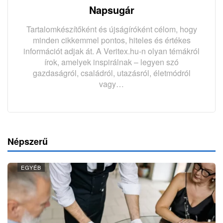
Napsugár
Tartalomkészítőként és újságíróként célom, hogy
minden cikkemmel pontos, hiteles és értékes
információt adjak át. A Veritex.hu-n olyan témákról
írok, amelyek inspirálnak – legyen szó
gazdaságról, családról, utazásról, életmódról
vagy…
Népszerű
EGYÉB