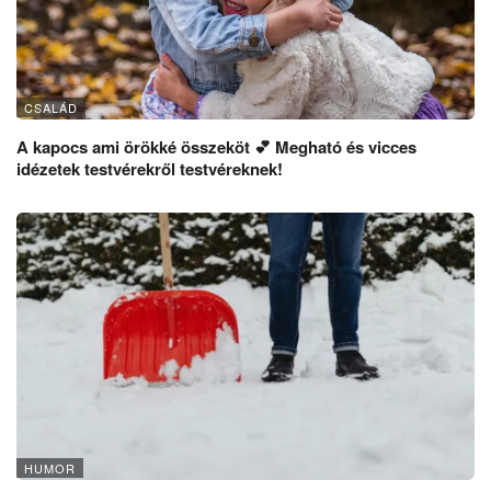
CSALÁD
A kapocs ami örökké összeköt 💕 Megható és vicces
idézetek testvérekről testvéreknek!
HUMOR