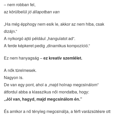
– nem robban fel,
az körülbelül
jó állapotban van
„Ha még épphogy nem esik le, akkor az nem hiba, csak
dizájn.”
A nyikorgó ajtó például „hangulatot ad”.
A ferde képkeret pedig „dinamikus kompozíció.”
Ez nem hanyagság –
ez kreatív szemlélet.
A nők türelmesek.
Nagyon is.
De van egy pont, ahol a „majd holnap megcsinálom”
átfordul abba a klasszikus női mondatba, hogy:
„Jól van, hagyd, majd megcsinálom én.”
És amikor a nő tényleg megcsinálja, a férfi varázsütésre ott