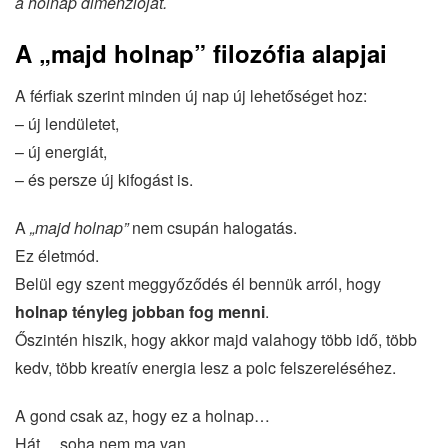
a holnap dimenzióját.
A „majd holnap” filozófia alapjai
A férfiak szerint minden új nap új lehetőséget hoz:
– új lendületet,
– új energiát,
– és persze új kifogást is.
A
„majd holnap”
nem csupán halogatás.
Ez életmód.
Belül egy szent meggyőződés él bennük arról, hogy
holnap tényleg jobban fog menni
.
Őszintén hiszik, hogy akkor majd valahogy több idő, több
kedv, több kreatív energia lesz a polc felszereléséhez.
A gond csak az, hogy ez a holnap…
Hát… soha nem ma van.