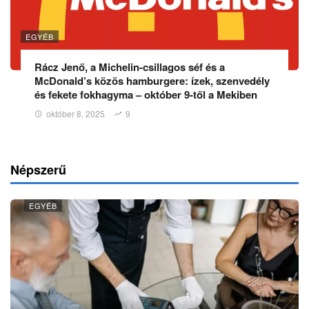
EGYÉB
Rácz Jenő, a Michelin-csillagos séf és a
McDonald’s közös hamburgere: ízek, szenvedély
és fekete fokhagyma – október 9-től a Mekiben
október 8, 2025
9
Népszerű
EGYÉB