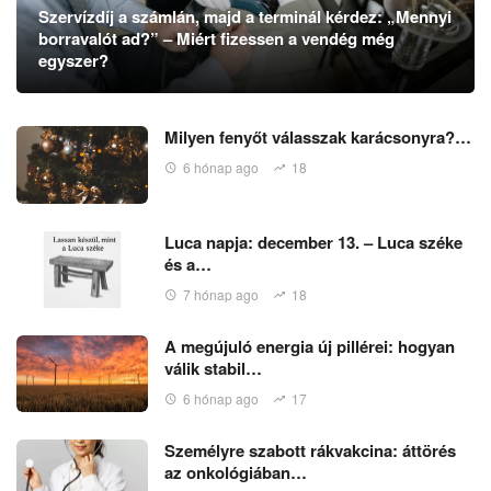
Szervízdíj a számlán, majd a terminál kérdez: „Mennyi
borravalót ad?” – Miért fizessen a vendég még
egyszer?
Milyen fenyőt válasszak karácsonyra?…
6 hónap ago
18
Luca napja: december 13. – Luca széke
és a…
7 hónap ago
18
A megújuló energia új pillérei: hogyan
válik stabil…
6 hónap ago
17
Személyre szabott rákvakcina: áttörés
az onkológiában…