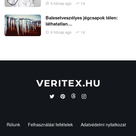
5 hónap ago
14
Balesetveszélyes jégcsapok télen:
láthatatlan…
6 hónap ago
14
Rólunk
Felhasználási feltételek
Adatvédelmi nyilatkozat