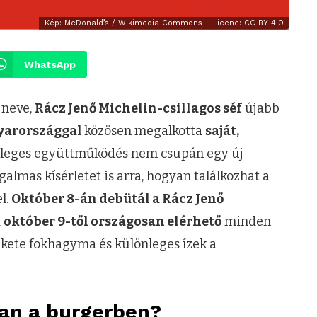
Kép: McDonald’s / Wikimedia Commons – Licenc: CC BY 4.0
WhatsApp
 neve,
Rácz Jenő Michelin-csillagos séf
újabb
yarországgal
közösen megalkotta
saját,
leges együttműködés nem csupán egy új
almas kísérletet is arra, hogyan találkozhat a
l.
Október 8-án debütál a Rácz Jenő
d
október 9-től országosan elérhető
minden
fekete fokhagyma és különleges ízek a
van a burgerben?