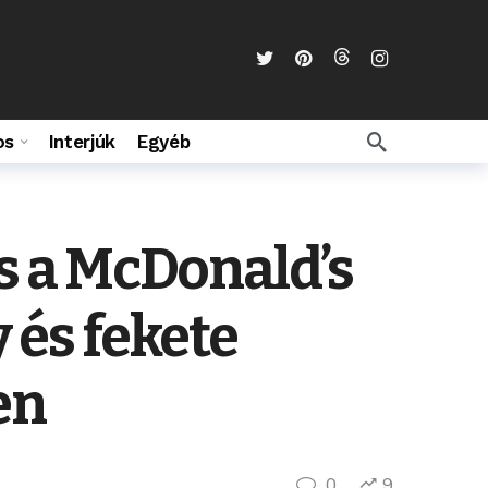
os
Interjúk
Egyéb
és a McDonald’s
 és fekete
en
0
9