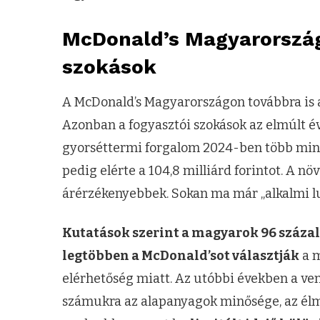
McDonald’s Magyarország
szokások
A McDonald’s Magyarországon továbbra is
Azonban a fogyasztói szokások az elmúlt é
gyorséttermi forgalom 2024-ben több mint 
pedig elérte a 104,8 milliárd forintot. A n
árérzékenyebbek. Sokan ma már „alkalmi l
Kutatások szerint a magyarok 96 száza
legtöbben a McDonald’sot választják
a m
elérhetőség miatt. Az utóbbi években a ve
számukra az alapanyagok minősége, az élmé