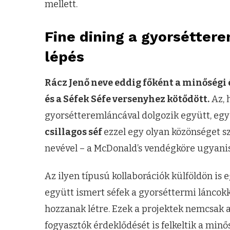
mellett.
Fine dining a gyorsétter
lépés
Rácz Jenő neve eddig főként a minőségi
és a Séfek Séfe versenyhez kötődött.
Az, 
gyorsétteremláncával dolgozik együtt, egy
csillagos séf
ezzel egy olyan közönséget sz
nevével – a McDonald’s vendégköre ugyanis 
Az ilyen típusú kollaborációk külföldön is
együtt ismert séfek a gyorséttermi láncokka
hozzanak létre. Ezek a projektek nemcsak 
fogyasztók érdeklődését is felkeltik a minős