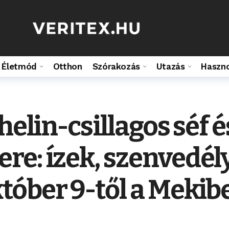
Életmód
Otthon
Szórakozás
Utazás
Haszn
helin-csillagos séf 
e: ízek, szenvedély
tóber 9-től a Mekib