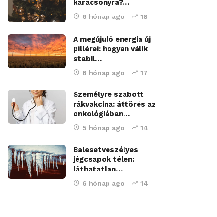
karácsonyra?…
6 hónap ago
18
A megújuló energia új
pillérei: hogyan válik
stabil…
6 hónap ago
17
Személyre szabott
rákvakcina: áttörés az
onkológiában…
5 hónap ago
14
Balesetveszélyes
jégcsapok télen:
láthatatlan…
6 hónap ago
14