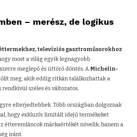
emben – merész, de logikus
 éttermekhez, televíziós gasztroműsorokhoz
hogy most a világ egyik legnagyobb
szerre meglepő és úttörő döntés. A
Michelin-
ólít meg, akik eddig ritkán találkozhattak a
rendkívül széles és változatos.
 egyre elterjedtebbek. Több országban dolgoznak
l, hogy exkluzív, limitált idejű termékeket
az étteremláncok márkaértékét növelik, hanem a
ég iránt.