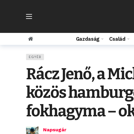
Gazdaság
Család
EGYÉB
Rácz Jenő, a Mic
közös hamburger
fokhagyma – ok
Napsugár