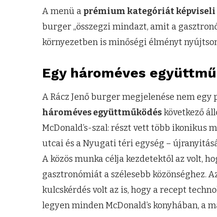
A menü a
prémium kategóriát képviseli
burger „összegzi mindazt, amit a gasztronó
környezetben is minőségi élményt nyújtson
Egy hároméves együttmű
A Rácz Jenő burger megjelenése nem egy p
hároméves együttműködés
következő áll
McDonald’s-szal: részt vett több ikonikus 
utcai és a Nyugati téri egység – újranyitásá
A közös munka célja kezdetektől az volt, 
gasztronómiát a szélesebb közönséghez. Az
kulcskérdés volt az is, hogy a recept tech
legyen minden McDonald’s konyhában, a már