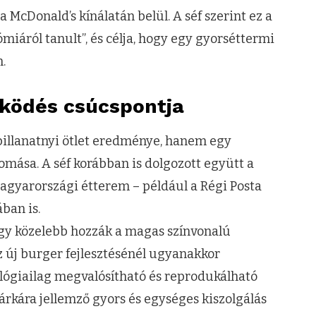
a McDonald’s kínálatán belül. A séf szerint ez a
miáról tanult”, és célja, hogy egy gyorséttermi
.
ködés csúcspontja
illanatnyi ötlet eredménye, hanem egy
omása. A séf korábban is dolgozott együtt a
magyarországi étterem – például a Régi Posta
ban is.
hogy közelebb hozzák a magas színvonalú
 új burger fejlesztésénél ugyanakkor
nológiailag megvalósítható és reprodukálható
kára jellemző gyors és egységes kiszolgálás