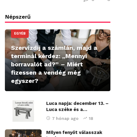
Népszerű
EGYÉB
Szervízdíj a számlán, majd a
terminál kérdez: „Mennyi
borravalót ad?” – Miért
fizessen a vendég még
egyszer?
Luca napja: december 13. –
Luca széke és a…
7 hónap ago
18
Milyen fenyőt válasszak