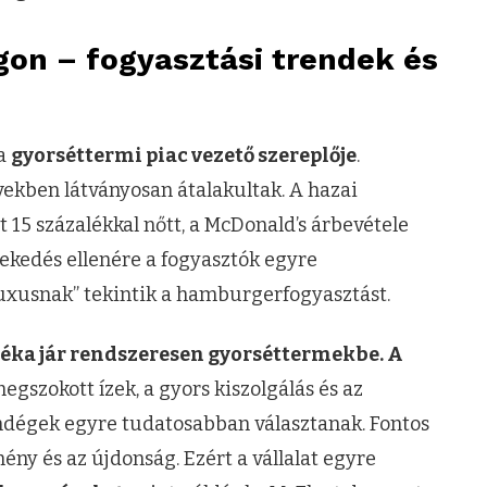
on – fogyasztási trendek és
 a
gyorséttermi piac vezető szereplője
.
vekben látványosan átalakultak. A hazai
15 százalékkal nőtt, a McDonald’s árbevétele
övekedés ellenére a fogyasztók egyre
uxusnak” tekintik a hamburgerfogyasztást.
léka jár rendszeresen gyorséttermekbe. A
egszokott ízek, a gyors kiszolgálás és az
ndégek egyre tudatosabban választanak. Fontos
ny és az újdonság. Ezért a vállalat egyre