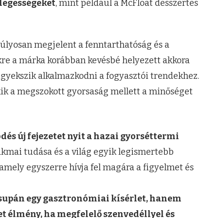
nlegességeket
, mint például a McFloat desszertes
lyosan megjelent a fenntarthatóság és a
re a márka korábban kevésbé helyezett akkora
 igyekszik alkalmazkodni a fogyasztói trendekhez.
akik a megszokott gyorsaság mellett a minőséget
és új fejezetet nyit a hazai gyorséttermi
akmai tudása és a világ egyik legismertebb
amely egyszerre hívja fel magára a figyelmet és
upán egy gasztronómiai kísérlet, hanem
het élmény, ha megfelelő szenvedéllyel és