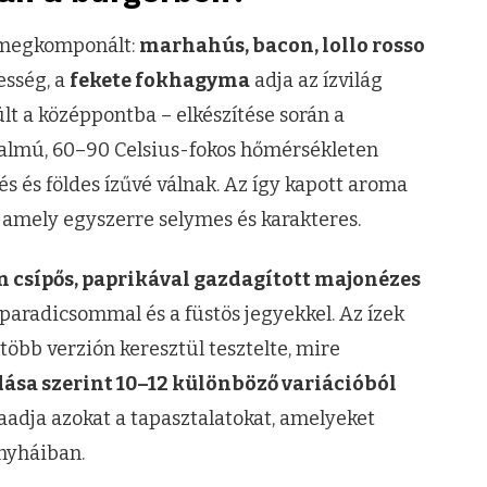
 megkomponált:
marhahús, bacon, lollo rosso
esség, a
fekete fokhagyma
adja az ízvilág
ült a középpontba – elkészítése során a
almú, 60–90 Celsius-fokos hőmérsékleten
s és földes ízűvé válnak. Az így kapott aroma
amely egyszerre selymes és karakteres.
 csípős, paprikával gazdagított majonézes
 paradicsommal és a füstös jegyekkel. Az ízek
 több verzión keresztül tesztelte, mire
ása szerint 10–12 különböző variációból
aadja azokat a tapasztalatokat, amelyeket
onyháiban.