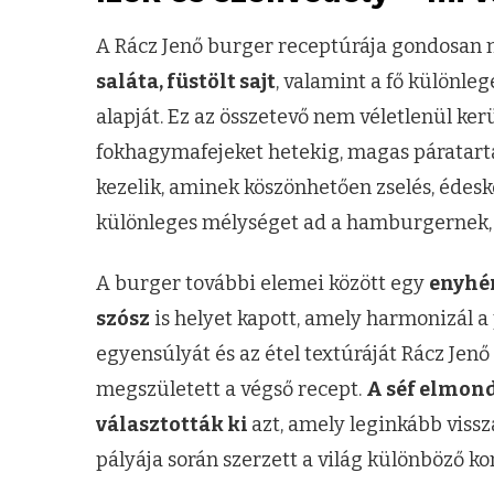
A Rácz Jenő burger receptúrája gondosan
saláta, füstölt sajt
, valamint a fő különleg
alapját. Ez az összetevő nem véletlenül ker
fokhagymafejeket hetekig, magas páratart
kezelik, aminek köszönhetően zselés, édeské
különleges mélységet ad a hamburgernek, 
A burger további elemei között egy
enyhén
szósz
is helyet kapott, amely harmonizál a
egyensúlyát és az étel textúráját Rácz Jenő
megszületett a végső recept.
A séf elmond
választották ki
azt, amely leginkább vissz
pályája során szerzett a világ különböző k