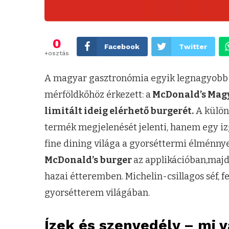
0
Facebook
Twitter
+osztás
A magyar gasztronómia egyik legnagyobb
mérföldkőhöz érkezett: a
McDonald’s Mag
limitált ideig elérhető burgerét.
A külön
termék megjelenését jelenti, hanem egy izg
fine dining világa a gyorséttermi élménnye
McDonald’s burger
az applikációban,maj
hazai étteremben. Michelin-csillagos séf, 
gyorsétterem világában.
Ízek és szenvedély – mi 