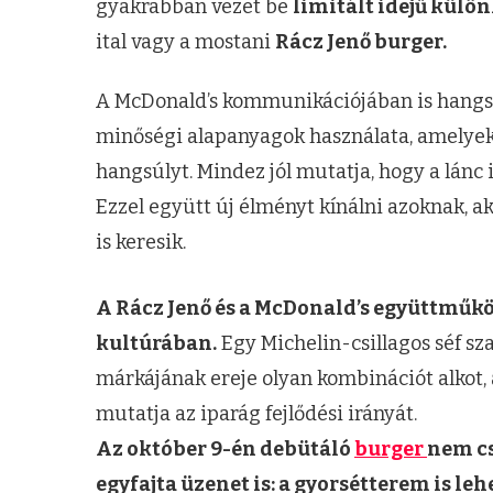
gyakrabban vezet be
limitált idejű külö
ital vagy a mostani
Rácz Jenő burger.
A McDonald’s kommunikációjában is hangsú
minőségi alapanyagok használata, amelyek
hangsúlyt. Mindez jól mutatja, hogy a lánc
Ezzel együtt új élményt kínálni azoknak, 
is keresik.
A Rácz Jenő és a McDonald’s együttműköd
kultúrában.
Egy Michelin-csillagos séf sz
márkájának ereje olyan kombinációt alkot, 
mutatja az iparág fejlődési irányát.
Az október 9-én debütáló
burger
nem cs
egyfajta üzenet is: a gyorsétterem is le