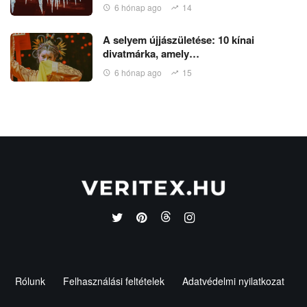
6 hónap ago
14
A selyem újjászületése: 10 kínai
divatmárka, amely…
6 hónap ago
15
Rólunk
Felhasználási feltételek
Adatvédelmi nyilatkozat