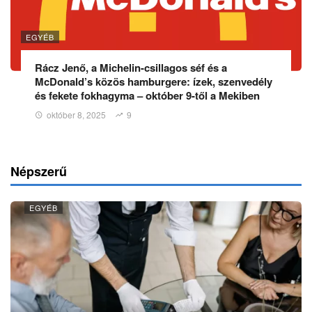
EGYÉB
Rácz Jenő, a Michelin-csillagos séf és a
McDonald’s közös hamburgere: ízek, szenvedély
és fekete fokhagyma – október 9-től a Mekiben
október 8, 2025
9
Népszerű
EGYÉB