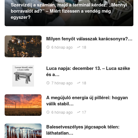
Szervízdíj a számlán, majd a terminál kérdez: „Mennyi
borravalót ad?” – Miért fizessen a vendég még
egyszer?
Milyen fenyőt válasszak karácsonyra?…
6 hónap ago
18
Luca napja: december 13. – Luca széke
és a…
7 hónap ago
18
A megújuló energia új pillérei: hogyan
válik stabil…
6 hónap ago
17
Balesetveszélyes jégcsapok télen:
láthatatlan…