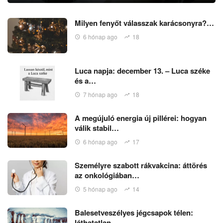
Milyen fenyőt válasszak karácsonyra?…
6 hónap ago
18
Luca napja: december 13. – Luca széke
és a…
7 hónap ago
18
A megújuló energia új pillérei: hogyan
válik stabil…
6 hónap ago
17
Személyre szabott rákvakcina: áttörés
az onkológiában…
5 hónap ago
14
Balesetveszélyes jégcsapok télen:
láthatatlan…