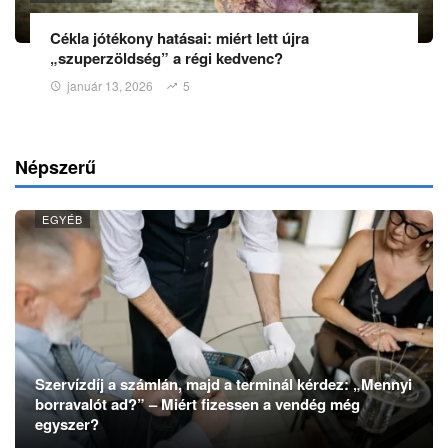
Cékla jótékony hatásai: miért lett újra
„szuperzöldség” a régi kedvenc?
január 13, 2026
5
Népszerű
EGYÉB
Szervízdíj a számlán, majd a terminál kérdez: „Mennyi
borravalót ad?” – Miért fizessen a vendég még
egyszer?