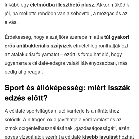
inkább egy
életmódba illeszthető plusz
. Akkor működik
jól, ha mellette rendben van a sóbevitel, a mozgás és az
alvás.
Érdekesség, hogy a szájflóra szerepe miatt a
túl gyakori
erős antibakteriális szájvizek
elméletileg ronthatják ezt
az átalakulási folyamatot – ezért is fordulhat elő, hogy
ugyanarra a céklalé-adagra valaki látványosabban, más
pedig alig reagál.
Sport és állóképesség: miért isszák
edzés előtt?
A céklalé sportvilágban futó karrierje is a nitrátokhoz
kötődik. A nitrogén-oxid javíthatja a véráramlást és az
izmok oxigénfelhasználásának „gazdaságosságát”, ezért
egyes vizsgálatok szerint a céklalé
kisebb javulást
hozhat