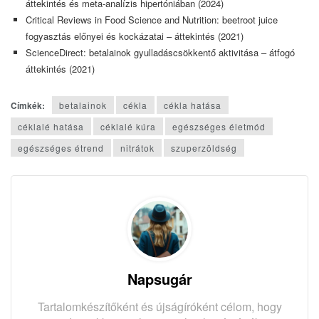
áttekintés és meta-analízis hipertóniában (2024)
Critical Reviews in Food Science and Nutrition: beetroot juice
fogyasztás előnyei és kockázatai – áttekintés (2021)
ScienceDirect: betalainok gyulladáscsökkentő aktivitása – átfogó
áttekintés (2021)
Címkék:
betalainok
cékla
cékla hatása
céklalé hatása
céklalé kúra
egészséges életmód
egészséges étrend
nitrátok
szuperzöldség
Napsugár
Tartalomkészítőként és újságíróként célom, hogy