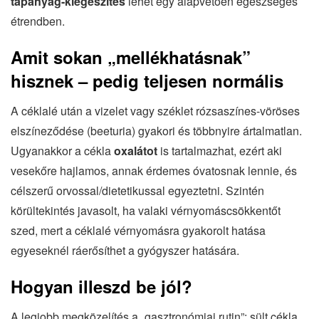
tápanyag-kiegészítés
lehet egy alapvetően egészséges
étrendben.
Amit sokan „mellékhatásnak”
hisznek – pedig teljesen normális
A céklalé után a vizelet vagy széklet rózsaszínes-vöröses
elszíneződése (beeturia) gyakori és többnyire ártalmatlan.
Ugyanakkor a cékla
oxalátot
is tartalmazhat, ezért aki
vesekőre hajlamos, annak érdemes óvatosnak lennie, és
célszerű orvossal/dietetikussal egyeztetni. Szintén
körültekintés javasolt, ha valaki vérnyomáscsökkentőt
szed, mert a céklalé vérnyomásra gyakorolt hatása
egyeseknél ráerősíthet a gyógyszer hatására.
Hogyan illeszd be jól?
A legjobb megközelítés a „gasztronómiai rutin”: sült cékla