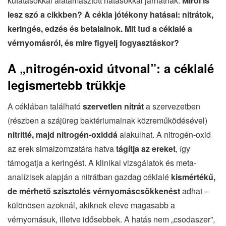
kutatásokkal alátámasztott hatásokkal járhatnak.
Miről is
lesz szó a cikkben? A cékla jótékony hatásai: nitrátok,
keringés, edzés és betalainok. Mit tud a céklalé a
vérnyomásról, és mire figyelj fogyasztáskor?
A „nitrogén-oxid útvonal”: a céklalé
legismertebb trükkje
A céklában található
szervetlen nitrát
a szervezetben
(részben a szájüreg baktériumainak közreműködésével)
nitritté, majd nitrogén-oxiddá
alakulhat. A nitrogén-oxid
az erek simaizomzatára hatva
tágítja az ereket
, így
támogatja a keringést. A klinikai vizsgálatok és meta-
analízisek alapján a nitrátban gazdag céklalé
kismértékű,
de mérhető szisztolés vérnyomáscsökkenést
adhat –
különösen azoknál, akiknek eleve magasabb a
vérnyomásuk, illetve idősebbek. A hatás nem „csodaszer”,