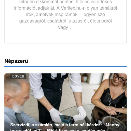
minden cikkemmel pontos, hiteles és értékes
információt adjak át. A Veritex.hu-n olyan témákról
írok, amelyek inspirálnak – legyen szó
gazdaságról, családról, utazásról, életmódról
vagy…
Népszerű
EGYÉB
Szervízdíj a számlán, majd a terminál kérdez: „Mennyi
borravalót ad?” – Miért fizessen a vendég még