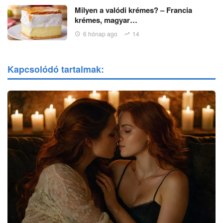
Milyen a valódi krémes? – Francia
krémes, magyar…
6 hónap ago
14
Kapcsolódó tartalmak: