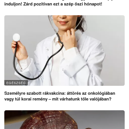
induljon! Zárd pozitívan ezt a szép őszi hónapot!
EGÉSZSÉG
Személyre szabott rákvakcina: áttörés az onkológiában
vagy túl korai remény – mit várhatunk tőle valójában?