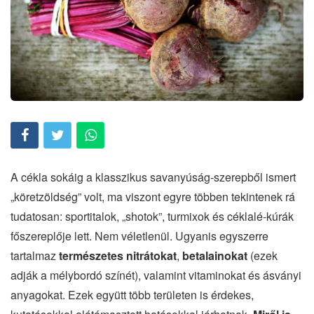
A cékla sokáig a klasszikus savanyúság-szerepből ismert
„köretzöldség” volt, ma viszont egyre többen tekintenek rá
tudatosan: sportitalok, „shotok”, turmixok és céklalé-kúrák
főszereplője lett. Nem véletlenül. Ugyanis egyszerre
tartalmaz
természetes nitrátokat
,
betalainokat
(ezek
adják a mélybordó színét), valamint vitaminokat és ásványi
anyagokat. Ezek együtt több területen is érdekes,