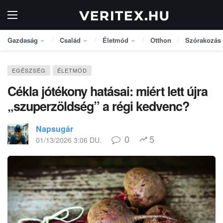
Gazdaság
Család
Életmód
Otthon
Szórakozás
EGÉSZSÉG
ÉLETMÓD
Cékla jótékony hatásai: miért lett újra
„szuperzöldség” a régi kedvenc?
Napsugár
0
5
01/13/2026 3:06 DU.