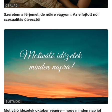
CSALÁD
Szeretem a férjemet, de nőkre vágyom: Az elfojtott női
szexualitás útvesztői
ÉLETMÓD
Motiváló idézetek október végére – hogy minden nap jól