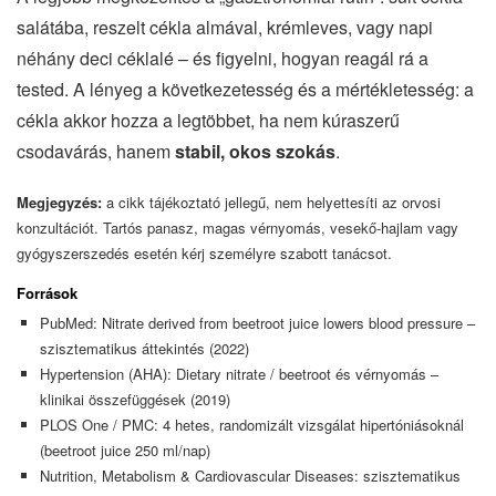
salátába, reszelt cékla almával, krémleves, vagy napi
néhány deci céklalé – és figyelni, hogyan reagál rá a
tested. A lényeg a következetesség és a mértékletesség: a
cékla akkor hozza a legtöbbet, ha nem kúraszerű
csodavárás, hanem
stabil, okos szokás
.
Megjegyzés:
a cikk tájékoztató jellegű, nem helyettesíti az orvosi
konzultációt. Tartós panasz, magas vérnyomás, vesekő-hajlam vagy
gyógyszerszedés esetén kérj személyre szabott tanácsot.
Források
PubMed: Nitrate derived from beetroot juice lowers blood pressure –
szisztematikus áttekintés (2022)
Hypertension (AHA): Dietary nitrate / beetroot és vérnyomás –
klinikai összefüggések (2019)
PLOS One / PMC: 4 hetes, randomizált vizsgálat hipertóniásoknál
(beetroot juice 250 ml/nap)
Nutrition, Metabolism & Cardiovascular Diseases: szisztematikus