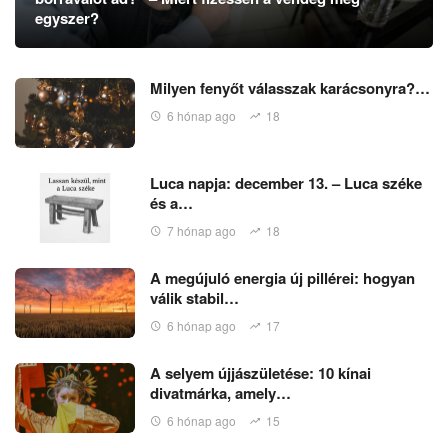
egyszer?
Milyen fenyőt válasszak karácsonyra?…
6 hónap ago
18
Luca napja: december 13. – Luca széke
és a…
7 hónap ago
18
A megújuló energia új pillérei: hogyan
válik stabil…
6 hónap ago
17
A selyem újjászületése: 10 kínai
divatmárka, amely…
6 hónap ago
15