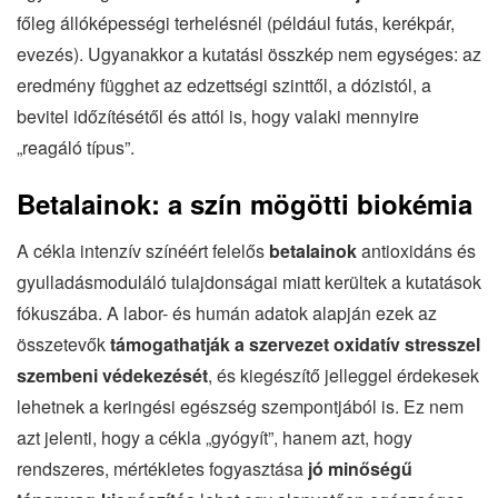
főleg állóképességi terhelésnél (például futás, kerékpár,
evezés). Ugyanakkor a kutatási összkép nem egységes: az
eredmény függhet az edzettségi szinttől, a dózistól, a
bevitel időzítésétől és attól is, hogy valaki mennyire
„reagáló típus”.
Betalainok: a szín mögötti biokémia
A cékla intenzív színéért felelős
betalainok
antioxidáns és
gyulladásmoduláló tulajdonságai miatt kerültek a kutatások
fókuszába. A labor- és humán adatok alapján ezek az
összetevők
támogathatják a szervezet oxidatív stresszel
szembeni védekezését
, és kiegészítő jelleggel érdekesek
lehetnek a keringési egészség szempontjából is. Ez nem
azt jelenti, hogy a cékla „gyógyít”, hanem azt, hogy
rendszeres, mértékletes fogyasztása
jó minőségű