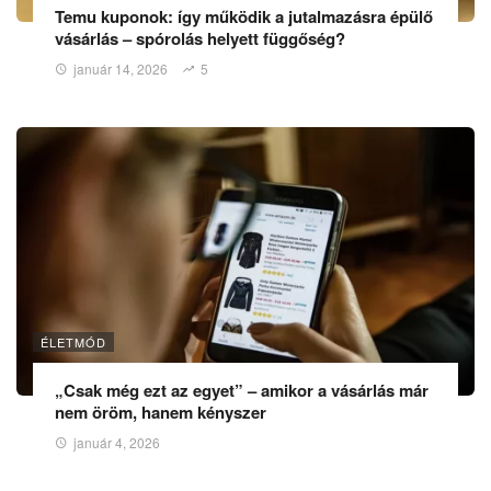
Temu kuponok: így működik a jutalmazásra épülő
vásárlás – spórolás helyett függőség?
január 14, 2026
5
ÉLETMÓD
„Csak még ezt az egyet” – amikor a vásárlás már
nem öröm, hanem kényszer
január 4, 2026