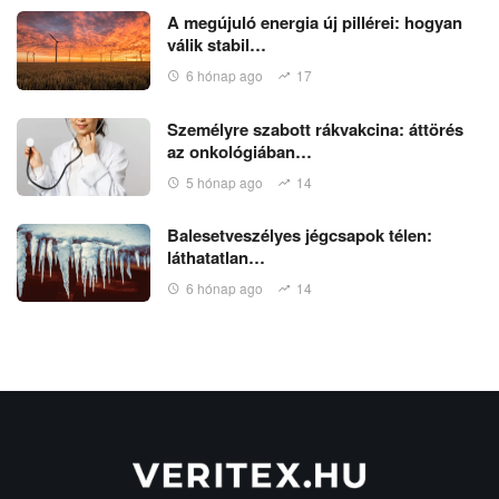
A megújuló energia új pillérei: hogyan
válik stabil…
6 hónap ago
17
Személyre szabott rákvakcina: áttörés
az onkológiában…
5 hónap ago
14
Balesetveszélyes jégcsapok télen:
láthatatlan…
6 hónap ago
14