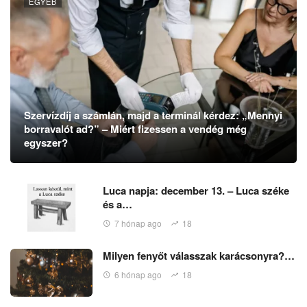
EGYÉB
Szervízdíj a számlán, majd a terminál kérdez: „Mennyi
borravalót ad?” – Miért fizessen a vendég még
egyszer?
Luca napja: december 13. – Luca széke
és a…
7 hónap ago
18
Milyen fenyőt válasszak karácsonyra?…
6 hónap ago
18