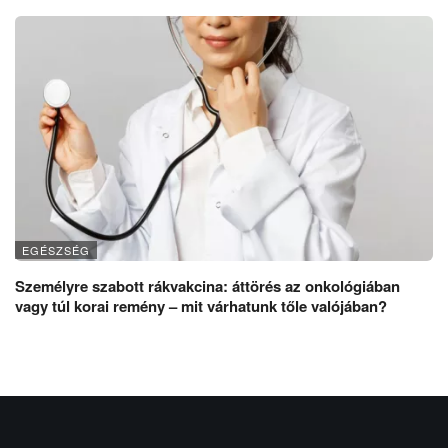
EGÉSZSÉG
Személyre szabott rákvakcina: áttörés az onkológiában
vagy túl korai remény – mit várhatunk tőle valójában?