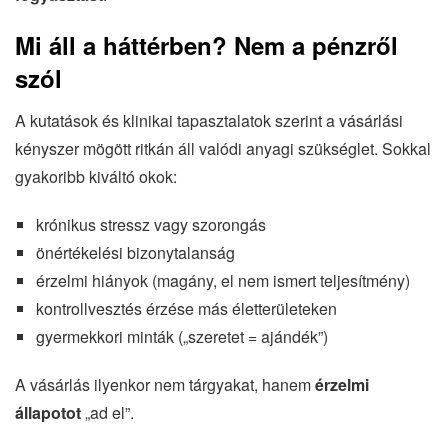
Mi áll a háttérben? Nem a pénzről
szól
A kutatások és klinikai tapasztalatok szerint a vásárlási
kényszer mögött ritkán áll valódi anyagi szükséglet. Sokkal
gyakoribb kiváltó okok:
krónikus stressz vagy szorongás
önértékelési bizonytalanság
érzelmi hiányok (magány, el nem ismert teljesítmény)
kontrollvesztés érzése más életterületeken
gyermekkori minták („szeretet = ajándék”)
A vásárlás ilyenkor nem tárgyakat, hanem
érzelmi
állapotot
„ad el”.