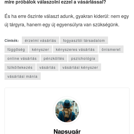
mire próbálok válaszolni ezzel a vásárlással?
És ha erre őszinte választ adunk, gyakran kiderül: nem egy
új tárgyra, hanem egy új egyensúlyra van szükségünk.
Címkék:
érzelmi vásárlás
fogyasztói társadalom
függőség
kényszer
kényszeres vásárlás
önismeret
online vásárlás
pénzköltés
pszichológia
túlköltekezés
vásárlás
vásárlási kényszer
vásárlási mánia
Napsugár