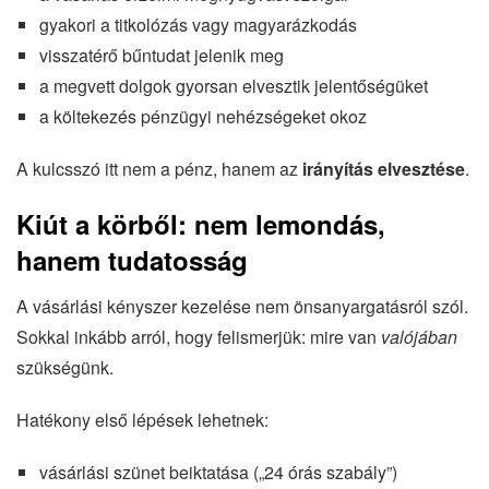
gyakori a titkolózás vagy magyarázkodás
visszatérő bűntudat jelenik meg
a megvett dolgok gyorsan elvesztik jelentőségüket
a költekezés pénzügyi nehézségeket okoz
A kulcsszó itt nem a pénz, hanem az
irányítás elvesztése
.
Kiút a körből: nem lemondás,
hanem tudatosság
A vásárlási kényszer kezelése nem önsanyargatásról szól.
Sokkal inkább arról, hogy felismerjük: mire van
valójában
szükségünk.
Hatékony első lépések lehetnek:
vásárlási szünet beiktatása („24 órás szabály”)