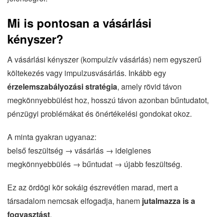
Mi is pontosan a vásárlási
kényszer?
A vásárlási kényszer (kompulzív vásárlás) nem egyszerű
költekezés vagy impulzusvásárlás. Inkább egy
érzelemszabályozási stratégia
, amely rövid távon
megkönnyebbülést hoz, hosszú távon azonban bűntudatot,
pénzügyi problémákat és önértékelési gondokat okoz.
A minta gyakran ugyanaz:
belső feszültség → vásárlás → ideiglenes
megkönnyebbülés → bűntudat → újabb feszültség.
Ez az ördögi kör sokáig észrevétlen marad, mert a
társadalom nemcsak elfogadja, hanem
jutalmazza is a
fogyasztást
.