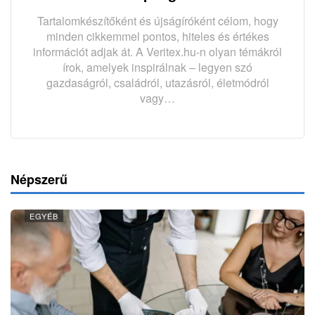
Tartalomkészítőként és újságíróként célom, hogy
minden cikkemmel pontos, hiteles és értékes
információt adjak át. A Veritex.hu-n olyan témákról
írok, amelyek inspirálnak – legyen szó
gazdaságról, családról, utazásról, életmódról
vagy…
Népszerű
EGYÉB