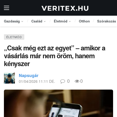
Gazdaság
Család
Életmód
Otthon
Szórakozás
ÉLETMÓD
„Csak még ezt az egyet” – amikor a
vásárlás már nem öröm, hanem
kényszer
Napsugár
0
0
01/04/2026 11:11 DE.