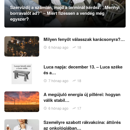
Szervízdíj a számlán, majd a terminál kérdez: „Mennyi
borravalót ad?” – Miért fizessen a vendég még
egyszer?
Milyen fenyőt válasszak karácsonyra?…
6 hónap ago
18
Luca napja: december 13. – Luca széke
és a…
7 hónap ago
18
A megújuló energia új pillérei: hogyan
válik stabil…
6 hónap ago
17
Személyre szabott rákvakcina: áttörés
az onkológiában…