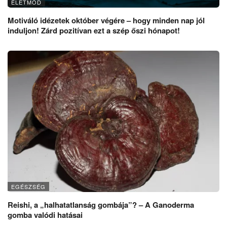
ÉLETMÓD
Motiváló idézetek október végére – hogy minden nap jól
induljon! Zárd pozitívan ezt a szép őszi hónapot!
EGÉSZSÉG
Reishi, a „halhatatlanság gombája”? – A Ganoderma
gomba valódi hatásai