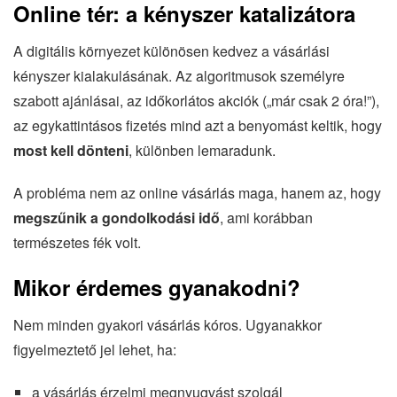
Online tér: a kényszer katalizátora
A digitális környezet különösen kedvez a vásárlási
kényszer kialakulásának. Az algoritmusok személyre
szabott ajánlásai, az időkorlátos akciók („már csak 2 óra!”),
az egykattintásos fizetés mind azt a benyomást keltik, hogy
most kell dönteni
, különben lemaradunk.
A probléma nem az online vásárlás maga, hanem az, hogy
megszűnik a gondolkodási idő
, ami korábban
természetes fék volt.
Mikor érdemes gyanakodni?
Nem minden gyakori vásárlás kóros. Ugyanakkor
figyelmeztető jel lehet, ha:
a vásárlás érzelmi megnyugvást szolgál