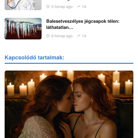
5 hónap ago
14
Balesetveszélyes jégcsapok télen:
láthatatlan…
6 hónap ago
14
Kapcsolódó tartalmak: