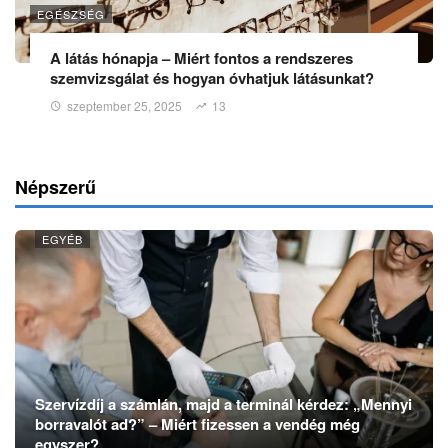
EGÉSZSÉG
A látás hónapja – Miért fontos a rendszeres
szemvizsgálat és hogyan óvhatjuk látásunkat?
szeptember 25, 2025
13
Népszerű
EGYÉB
Szervízdíj a számlán, majd a terminál kérdez: „Mennyi
borravalót ad?” – Miért fizessen a vendég még
egyszer?