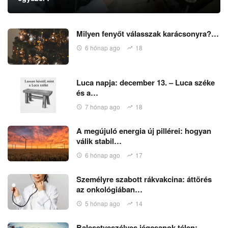
Milyen fenyőt válasszak karácsonyra?…
6 hónap ago
18
Luca napja: december 13. – Luca széke
és a…
7 hónap ago
18
A megújuló energia új pillérei: hogyan
válik stabil…
6 hónap ago
17
Személyre szabott rákvakcina: áttörés
az onkológiában…
5 hónap ago
14
Balesetveszélyes jégcsapok télen: