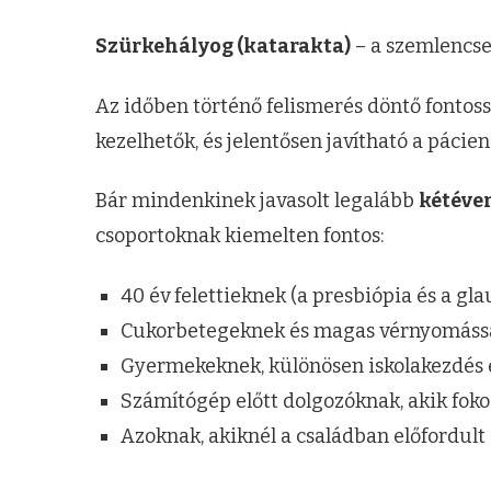
Szürkehályog (katarakta)
– a szemlencse
Az időben történő felismerés döntő fontoss
kezelhetők, és jelentősen javítható a pácie
Bár mindenkinek javasolt legalább
kétéve
csoportoknak kiemelten fontos:
40 év felettieknek (a presbiópia és a gl
Cukorbetegeknek és magas vérnyomással 
Gyermekeknek, különösen iskolakezdés e
Számítógép előtt dolgozóknak, akik foko
Azoknak, akiknél a családban előfordul