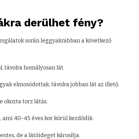
ákra derülhet fény?
izsgálatok során leggyakrabban a következő
l, távolra homályosan lát.
gyak elmosódottak, távolra jobban lát az illető.
okozta torz látás.
, ami 40–45 éves kor körül kezdődik.
ntes, de a látóideget károsítja.