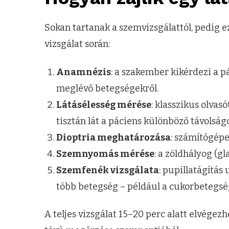
Sokan tartanak a szemvizsgálattól, pedig e
vizsgálat során:
Anamnézis
: a szakember kikérdezi a p
meglévő betegségekről.
Látásélesség mérése
: klasszikus olvas
tisztán lát a páciens különböző távolság
Dioptria meghatározása
: számítógépe
Szemnyomás mérése
: a zöldhályog (g
Szemfenék vizsgálata
: pupillatágítás
több betegség – például a cukorbetegség 
A teljes vizsgálat 15–20 perc alatt elvégezh