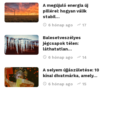
A megújuló energia új
pillérei: hogyan válik
stabil…
6 hónap ago
17
Balesetveszélyes
jégcsapok télen:
láthatatlan…
6 hónap ago
14
A selyem újjászületése: 10
kínai divatmárka, amely…
6 hónap ago
15