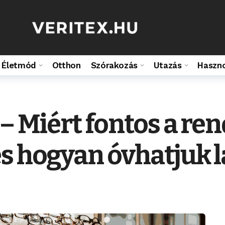
Életmód
Otthon
Szórakozás
Utazás
Haszn
 – Miért fontos a re
s hogyan óvhatjuk 