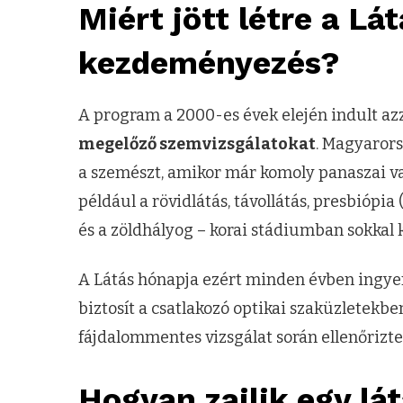
Miért jött létre a Lá
kezdeményezés?
A program a 2000-es évek elején indult azza
megelőző szemvizsgálatokat
. Magyarors
a szemészt, amikor már komoly panaszai va
például a rövidlátás, távollátás, presbiópia
és a zöldhályog – korai stádiumban sokkal k
A Látás hónapja ezért minden évben ingy
biztosít a csatlakozó optikai szaküzletekb
fájdalommentes vizsgálat során ellenőrizte
Hogyan zajlik egy lá