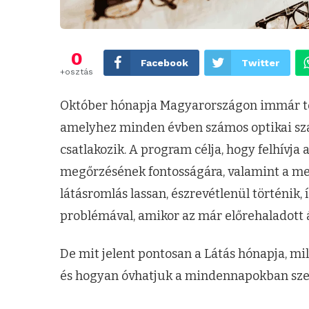
0
Facebook
Twitter
+osztás
Október hónapja Magyarországon immár t
amelyhez minden évben számos optikai sza
csatlakozik. A program célja, hogy felhívja 
megőrzésének fontosságára, valamint a meg
látásromlás lassan, észrevétlenül történik
problémával, amikor az már előrehaladott 
De mit jelent pontosan a Látás hónapja, mil
és hogyan óvhatjuk a mindennapokban sze