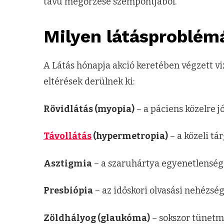
távú megőrzése szempontjából.
Milyen látásproblém
A Látás hónapja akció keretében végzett v
eltérések derülnek ki:
Rövidlátás (myopia)
– a páciens közelre jó
Távollátás
(hypermetropia)
– a közeli tár
Asztigmia
– a szaruhártya egyenetlensége 
Presbiópia
– az időskori olvasási nehézség
Zöldhályog (glaukóma)
– sokszor tünetme