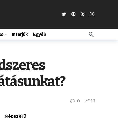
os
Interjúk
Egyéb
ndszeres
látásunkat?
0
13
Népszerű