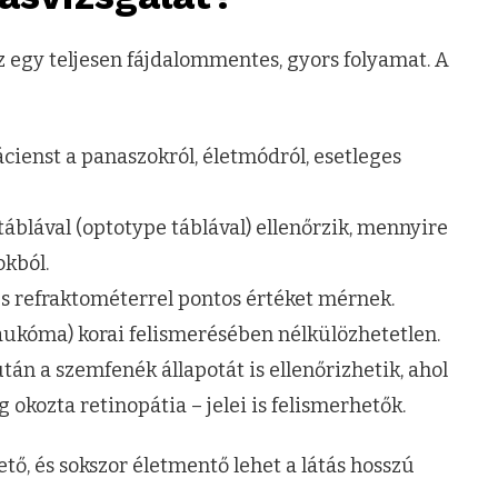
z egy teljesen fájdalommentes, gyors folyamat. A
ácienst a panaszokról, életmódról, esetleges
ótáblával (optotype táblával) ellenőrzik, mennyire
okból.
s refraktométerrel pontos értéket mérnek.
laukóma) korai felismerésében nélkülözhetetlen.
 után a szemfenék állapotát is ellenőrizhetik, ahol
okozta retinopátia – jelei is felismerhetők.
ető, és sokszor életmentő lehet a látás hosszú