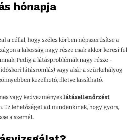
tás hónapja
l a céllal, hogy széles körben népszerűsítse a
zágon a lakosság nagy része csak akkor keresi fel
nnak. Pedig a látásproblémák nagy része –
 (időskori látásromlás) vagy akár a szürkehályog
önnyebben kezelhető, illetve lassítható.
enes vagy kedvezményes
látásellenőrzést
en. Ez lehetőséget ad mindenkinek, hogy gyors,
sse a szemét.
tásvizsgálat?