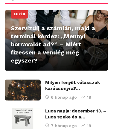
EGYÉB
Szervízdíj a számlán, majd a
terminál kérdez: „Mennyi
borravalót ad?” – Miért
fizessen a vendég még
egyszer?
Milyen fenyőt válasszak
karácsonyra?…
6 hónap ago
18
Luca napja: december 13. –
Luca széke és a…
7 hónap ago
18