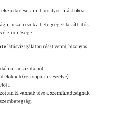
 elszürkülése, ami homályos látást okoz.
ágú, hiszen ezek a betegségek lassíthatók,
ns életminősége.
nte
látásvizsgálaton részt venni, bizonyos
aukóma kockázata nő).
élőknek (retinopátia veszélye).
lőtt.
zottan ki vannak téve a szemfáradtságnak.
t szembetegség.