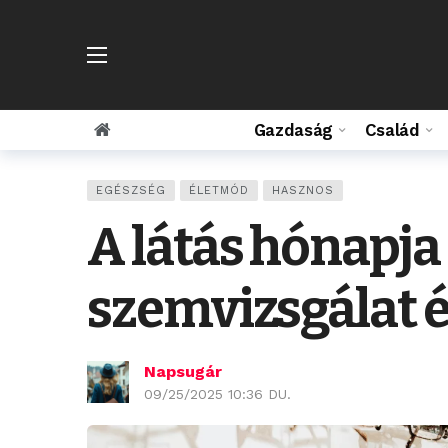
Gazdaság
Család
EGÉSZSÉG
ÉLETMÓD
HASZNOS
A látás hónapja
szemvizsgálat é
Napsugár
09/25/2025 10:36 DU.