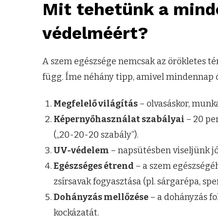
Mit tehetünk a min
védelméért?
A szem egészsége nemcsak az örökletes té
függ. Íme néhány tipp, amivel mindennap ó
Megfelelő világítás
– olvasáskor, munk
Képernyőhasználat szabályai
– 20 pe
(„20-20-20 szabály”).
UV-védelem
– napsütésben viseljünk 
Egészséges étrend
– a szem egészségéh
zsírsavak fogyasztása (pl. sárgarépa, spen
Dohányzás mellőzése
– a dohányzás f
kockázatát.