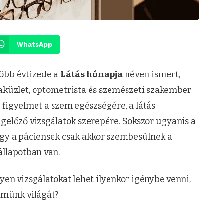
WhatsApp
öbb évtizede a
Látás hónapja
néven ismert,
küzlet, optometrista és szemészeti szakember
a figyelmet a szem egészségére, a látás
előző vizsgálatok szerepére. Sokszor ugyanis a
, így a páciensek csak akkor szembesülnek a
állapotban van.
yen vizsgálatokat lehet ilyenkor igénybe venni,
münk világát?