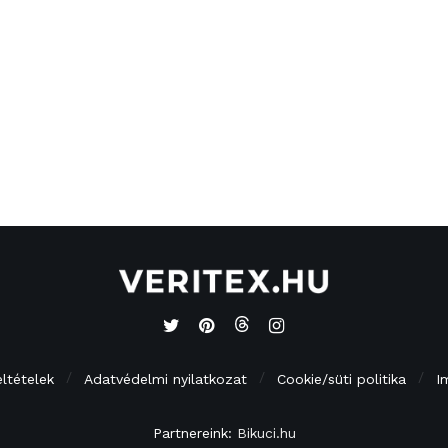
eltételek
Adatvédelmi nyilatkozat
Cookie/süti politika
I
Partnereink:
Bikuci.hu