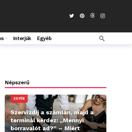
os
Interjúk
Egyéb
Népszerű
EGYÉB
Szervízdíj a számlán, majd a
terminál kérdez: „Mennyi
borravalót ad?” – Miért