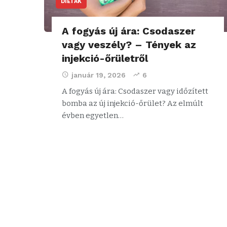
DIÉTÁK
A fogyás új ára: Csodaszer
vagy veszély? – Tények az
injekció-őrületről
január 19, 2026
6
A fogyás új ára: Csodaszer vagy időzített
bomba az új injekció-őrület? Az elmúlt
évben egyetlen…