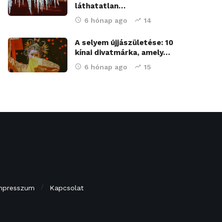
láthatatlan…
6 hónap ago
14
A selyem újjászületése: 10
kínai divatmárka, amely…
6 hónap ago
15
mpresszum
Kapcsolat