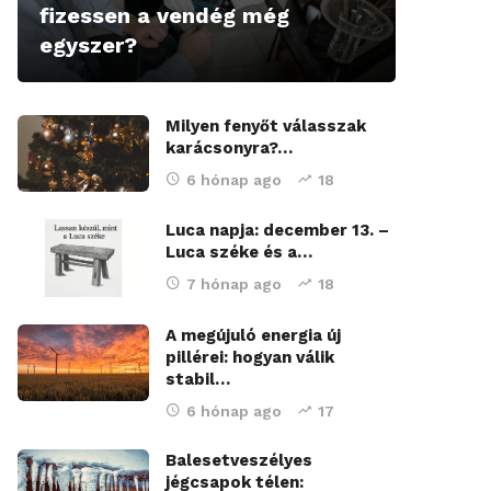
fizessen a vendég még
egyszer?
Milyen fenyőt válasszak
karácsonyra?…
6 hónap ago
18
Luca napja: december 13. –
Luca széke és a…
7 hónap ago
18
A megújuló energia új
pillérei: hogyan válik
stabil…
6 hónap ago
17
Balesetveszélyes
jégcsapok télen: