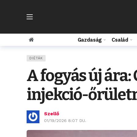
Gazdaság
Család
DIÉTÁK
A fogyás új ára:
injekció-őrület
Szellő
01/19/2026 8:07 DU.