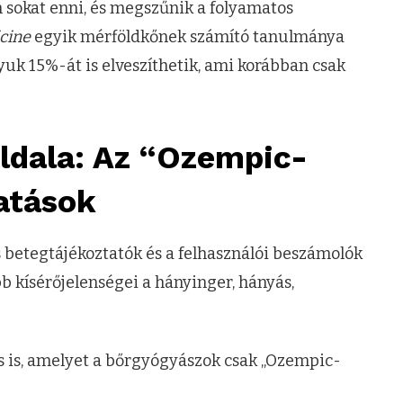
 sokat enni, és megszűnik a folyamatos
cine
egyik mérföldkőnek számító tanulmánya
lyuk 15%-át is elveszíthetik, ami korábban csak
ldala: Az “Ozempic-
atások
s betegtájékoztatók és a felhasználói beszámolók
b kísérőjelenségei a hányinger, hányás,
s is, amelyet a bőrgyógyászok csak „Ozempic-