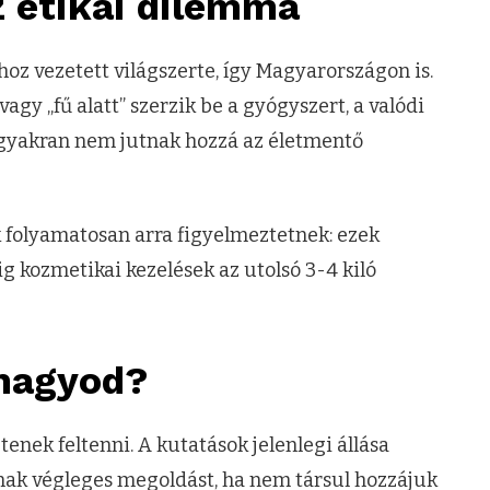
z etikai dilemma
oz vezetett világszerte, így Magyarországon is.
vagy „fű alatt” szerzik be a gyógyszert, a valódi
 gyakran nem jutnak hozzá az életmentő
 folyamatosan arra figyelmeztetnek: ezek
g kozmetikai kezelések az utolsó 3-4 kiló
ahagyod?
tenek feltenni. A kutatások jelenlegi állása
ak végleges megoldást, ha nem társul hozzájuk