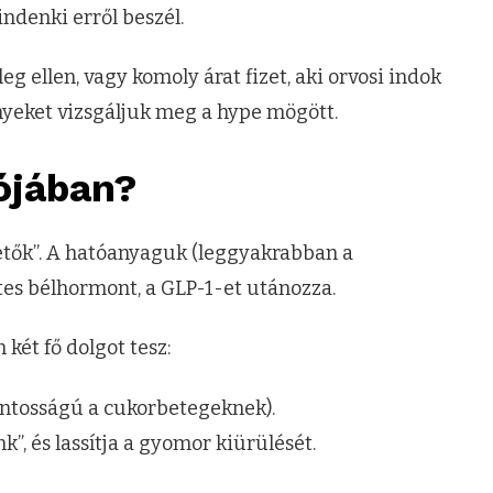
ndenki erről beszél.
eg ellen, vagy komoly árat fizet, aki orvosi indok
nyeket vizsgáljuk meg a hype mögött.
ójában?
getők”. A hatóanyaguk (leggyakrabban a
tes bélhormont, a GLP-1-et utánozza.
két fő dolgot tesz:
fontosságú a cukorbetegeknek).
k”, és lassítja a gyomor kiürülését.