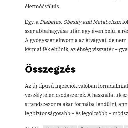
életmódváltás.
Egy, a
Diabetes, Obesity and Metabolism
fo
szer abbahagyása után egy éven belül a rés
A gyógyszer elnyomja az étvágyat, de nem 
kémiai fék eltűnik, az éhség visszatér – gy
Összegzés
Az új típusú injekciók valóban forradalmia
veszélytelen csodaszerek. A használatuk sz
strandszezonra akar formába lendülni, anna
legbiztonságosabb – és legolcsóbb – módsz