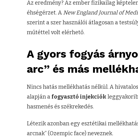
Az eredmény? Az ember fizikailag képtelen
éhségérzet. A
New England Journal of Medi
szerint a szer használói átlagosan a testsú
műtéttel volt elérhető.
A gyors fogyás árnyo
arc” és más mellékh
Nincs hatás mellékhatás nélkül. A hivatalo
alapján a
fogyasztó injekciók
leggyakorib
hasmenés és székrekedés.
Létezik azonban egy esztétikai mellékhatá
arcnak” (Ozempic face) neveznek.