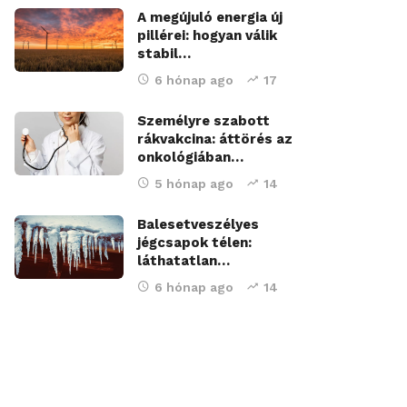
A megújuló energia új
pillérei: hogyan válik
stabil…
6 hónap ago
17
Személyre szabott
rákvakcina: áttörés az
onkológiában…
5 hónap ago
14
Balesetveszélyes
jégcsapok télen:
láthatatlan…
6 hónap ago
14