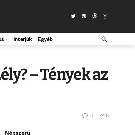
os
Interjúk
Egyéb
ély? – Tények az
0
6
Népszerű