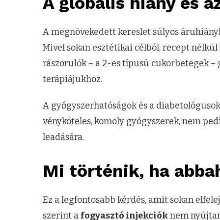
A globális hiány és a
A megnövekedett kereslet súlyos áruhiányh
Mivel sokan esztétikai célból, recept nélkül 
rászorulók – a 2-es típusú cukorbetegek –
terápiájukhoz.
A gyógyszerhatóságok és a diabetológusok
vényköteles, komoly gyógyszerek, nem pedi
leadására.
Mi történik, ha abb
Ez a legfontosabb kérdés, amit sokan elfelej
szerint a
fogyasztó injekciók
nem nyújtan