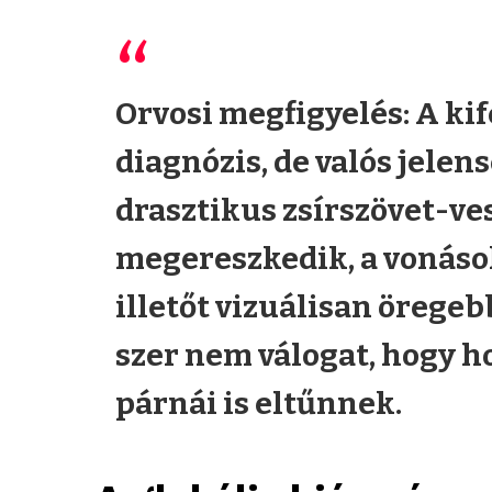
Orvosi megfigyelés:
A kif
diagnózis, de valós jelens
drasztikus zsírszövet-ve
megereszkedik, a vonások
illetőt vizuálisan örege
szer nem válogat, hogy ho
párnái is eltűnnek.