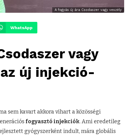
A fogyás új ára Csodaszer vagy veszély
WhatsApp
 Csodaszer vagy
az új injekció-
a sem kavart akkora vihart a közösségi
generációs
fogyasztó injekciók
. Ami eredetileg
ejlesztett gyógyszerként indult, mára globális