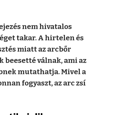
ejezés nem hivatalos
éget takar. A hirtelen és
sztés miatt az arcbőr
 beesetté válnak, ami az
bbnek mutathatja. Mivel a
nnan fogyaszt, az arc zsí