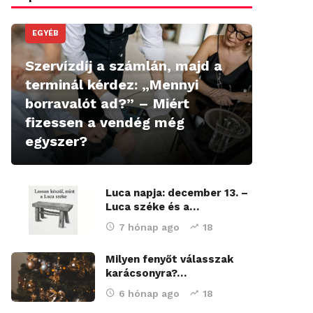
EGYÉB
Szervízdíj a számlán, majd a
terminál kérdez: „Mennyi
borravalót ad?” – Miért
fizessen a vendég még
egyszer?
Luca napja: december 13. –
Luca széke és a…
7 hónap ago
18
Milyen fenyőt válasszak
karácsonyra?…
6 hónap ago
18