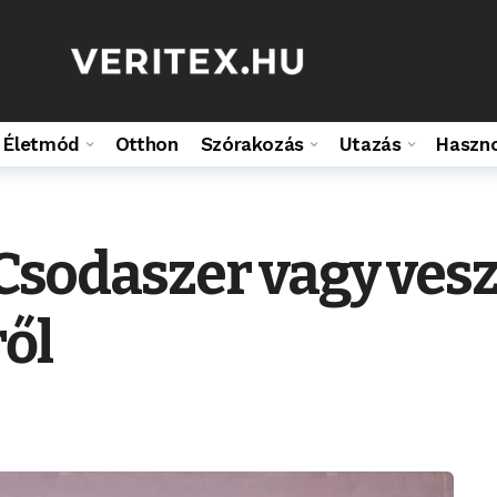
Életmód
Otthon
Szórakozás
Utazás
Haszn
 Csodaszer vagy vesz
ről