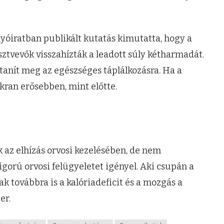
lyóiratban publikált kutatás kimutatta, hogy a
ztvevők visszahízták a leadott súly kétharmadát.
tanít meg az egészséges táplálkozásra. Ha a
akran erősebben, mint előtte.
k az elhízás orvosi kezelésében, de nem
igorú orvosi felügyeletet igényel. Aki csupán a
k továbbra is a kalóriadeficit és a mozgás a
er.