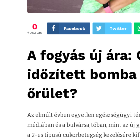
0
Facebook
Twitter
+osztás
A fogyás új ára:
időzített bomba 
őrület?
Az elmúlt évben egyetlen egészségügyi tém
médiában és a bulvársajtóban, mint az új 
a 2-es típusú cukorbetegség kezelésére kif