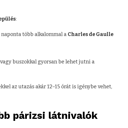
epülés
:
k naponta több alkalommal a
Charles de Gaulle
 vagy buszokkal gyorsan be lehet jutni a
ekkel az utazás akár 12–15 órát is igénybe vehet,
b párizsi látnivalók