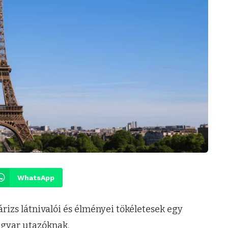
WhatsApp
rizs látnivalói és élményei tökéletesek egy
agyar utazóknak.