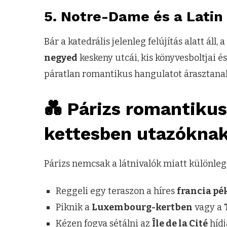
5.
Notre-Dame és a Latin
Bár a katedrális jelenleg felújítás alatt ál
negyed
keskeny utcái, kis könyvesboltjai é
páratlan romantikus hangulatot árasztana
💑 Párizs romantikus
kettesben utazókna
Párizs nemcsak a látnivalók miatt különlege
Reggeli egy teraszon a híres
francia pé
Piknik a
Luxembourg-kertben
vagy a
Kézen fogva sétálni az
Île de la Cité
hídj