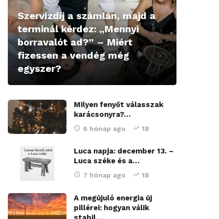
Szervízdíj a számlán, majd a
terminál kérdez: „Mennyi
borravalót ad?” – Miért
fizessen a vendég még
egyszer?
Milyen fenyőt válasszak
karácsonyra?…
6 hónap ago
18
Luca napja: december 13. –
Luca széke és a…
7 hónap ago
18
A megújuló energia új
pillérei: hogyan válik
stabil…