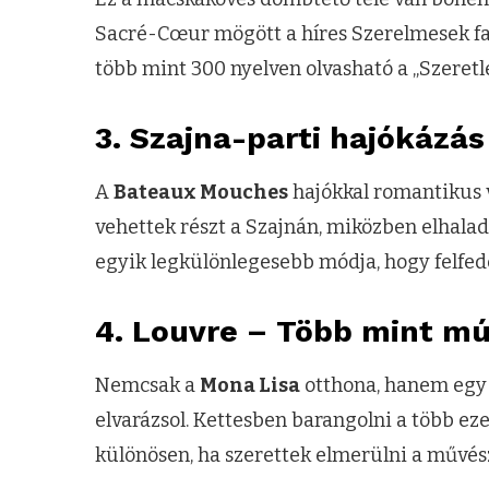
Sacré-Cœur mögött a híres Szerelmesek fala
több mint 300 nyelven olvasható a „Szeretle
3.
Szajna-parti hajókázás 
A
Bateaux Mouches
hajókkal romantikus v
vehettek részt a Szajnán, miközben elhaladt
egyik legkülönlegesebb módja, hogy felfede
4.
Louvre – Több mint m
Nemcsak a
Mona Lisa
otthona, hanem egy 
elvarázsol. Kettesben barangolni a több e
különösen, ha szerettek elmerülni a művés