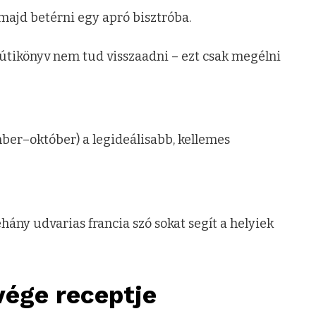
majd betérni egy apró bisztróba.
útikönyv nem tud visszaadni – ezt csak megélni
mber–október) a legideálisabb, kellemes
éhány udvarias francia szó sokat segít a helyiek
vége receptje