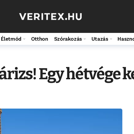
Életmód
Otthon
Szórakozás
Utazás
Haszn
rizs! Egy hétvége k