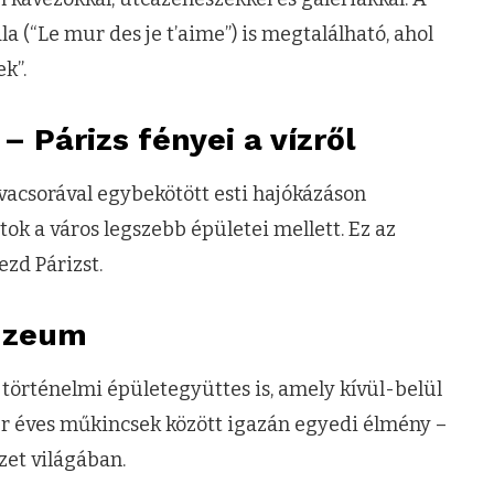
 (“Le mur des je t’aime”) is megtalálható, ahol
k”.
– Párizs fényei a vízről
acsorával egybekötött esti hajókázáson
ok a város legszebb épületei mellett. Ez az
zd Párizst.
úzeum
történelmi épületegyüttes is, amely kívül-belül
zer éves műkincsek között igazán egyedi élmény –
zet világában.