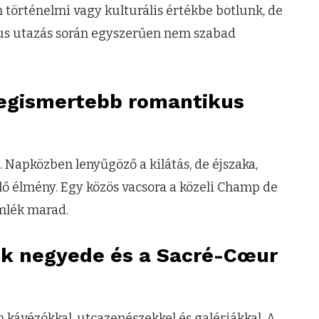
 történelmi vagy kulturális értékbe botlunk, de
us utazás során egyszerűen nem szabad
 legismertebb romantikus
l. Napközben lenyűgöző a kilátás, de éjszaka,
llő élmény. Egy közös vacsora a közeli Champ de
mlék marad.
k negyede és a Sacré-Cœur
kávézókkal, utcazenészekkel és galériákkal. A