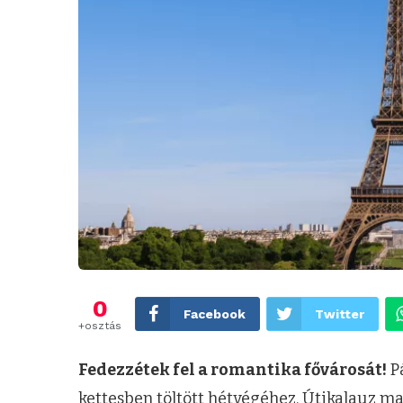
0
Facebook
Twitter
+osztás
Fedezzétek fel a romantika fővárosát!
Pá
kettesben töltött hétvégéhez. Útikalauz m