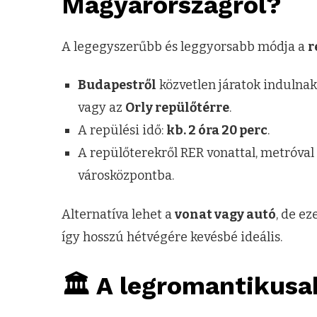
Magyarországról?
A legegyszerűbb és leggyorsabb módja a
r
Budapestről
közvetlen járatok indulna
vagy az
Orly repülőtérre
.
A repülési idő:
kb. 2 óra 20 perc
.
A repülőterekről RER vonattal, metróval
városközpontba.
Alternatíva lehet a
vonat vagy autó
, de ez
így hosszú hétvégére kevésbé ideális.
🏛️ A legromantikusab