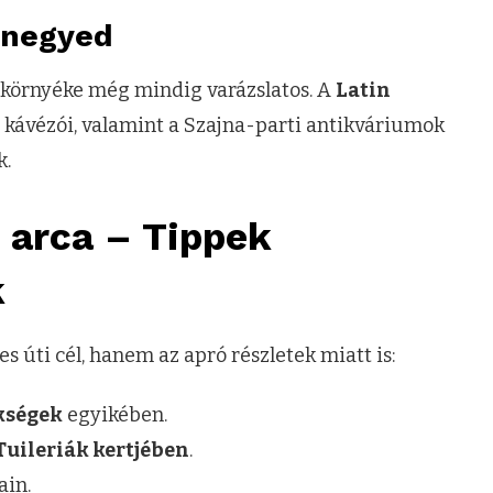
 negyed
l, a környéke még mindig varázslatos. A
Latin
s kávézói, valamint a Szajna-parti antikváriumok
k.
 arca – Tippek
k
s úti cél, hanem az apró részletek miatt is:
kségek
egyikében.
Tuileriák kertjében
.
ain.