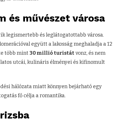
em és művészet városa
yik legismertebb és leglátogatottabb városa.
lomerációval együtt a lakosság meghaladja a 12
nte több mint
30 millió turistát
vonz, és nem
latos utcái, kulináris élményei és kifinomult
kedési hálózata miatt könnyen bejárható egy
togatás fő célja a romantika.
rizsba