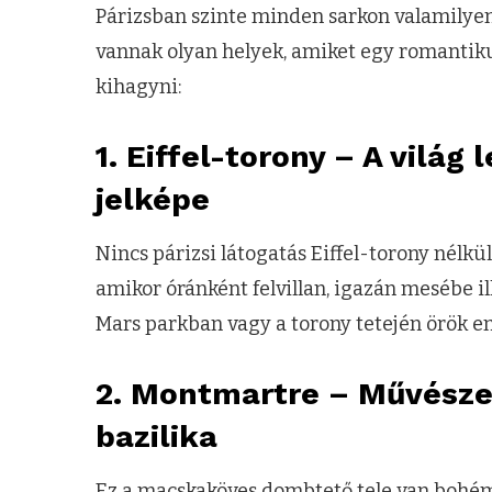
Párizsban szinte minden sarkon valamilyen
vannak olyan helyek, amiket egy romantik
kihagyni:
1.
Eiffel-torony – A világ
jelképe
Nincs párizsi látogatás Eiffel-torony nélkü
amikor óránként felvillan, igazán mesébe i
Mars parkban vagy a torony tetején örök e
2.
Montmartre – Művésze
bazilika
Ez a macskaköves dombtető tele van bohém 