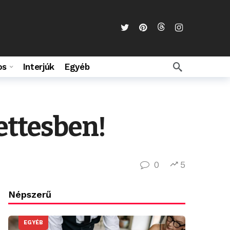
os
Interjúk
Egyéb
ettesben!
0
5
Népszerű
EGYÉB