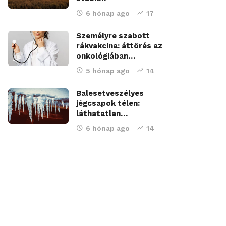
6 hónap ago
17
Személyre szabott
rákvakcina: áttörés az
onkológiában…
5 hónap ago
14
Balesetveszélyes
jégcsapok télen:
láthatatlan…
6 hónap ago
14