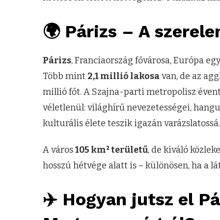
🌍 Párizs – A szerel
Párizs
, Franciaország fővárosa, Európa eg
Több mint
2,1 millió lakosa
van, de az agg
millió főt. A Szajna-parti metropolisz éve
véletlenül: világhírű nevezetességei, hangu
kulturális élete teszik igazán varázslatossá.
A város
105 km² területű
, de kiváló közle
hosszú hétvége alatt is – különösen, ha a lá
✈️ Hogyan jutsz el Pá