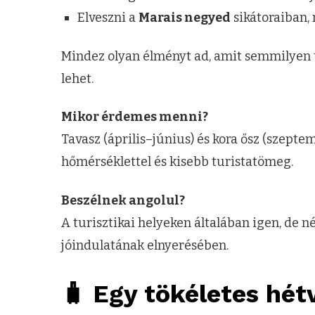
Elveszni a
Marais negyed
sikátoraiban, 
Mindez olyan élményt ad, amit semmilyen 
lehet.
Mikor érdemes menni?
Tavasz (április–június) és kora ősz (szepte
hőmérséklettel és kisebb turistatömeg.
Beszélnek angolul?
A turisztikai helyeken általában igen, de n
jóindulatának elnyerésében.
🧳 Egy tökéletes hét