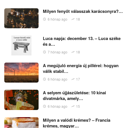
Milyen fenyőt válasszak karácsonyra?…
6 hónap ago
18
Luca napja: december 13. – Luca széke
és a…
7 hónap ago
18
A megújuló energia új pillérei: hogyan
válik stabil…
6 hónap ago
17
A selyem újjászületése: 10 kínai
divatmárka, amely…
6 hónap ago
15
Milyen a valódi krémes? – Francia
krémes, magyar…