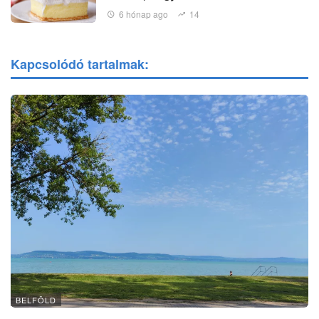
6 hónap ago
14
Kapcsolódó tartalmak:
BELFÖLD