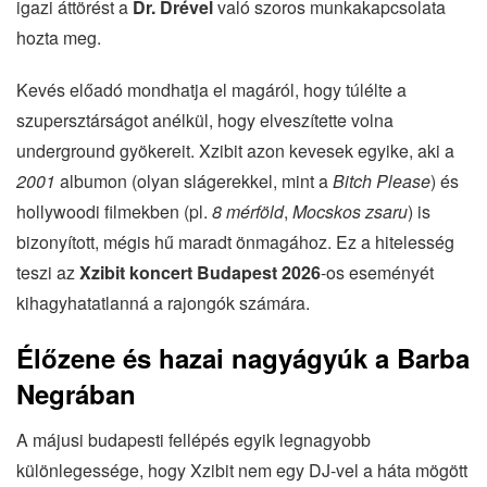
igazi áttörést a
Dr. Drével
való szoros munkakapcsolata
hozta meg.
Kevés előadó mondhatja el magáról, hogy túlélte a
szupersztárságot anélkül, hogy elveszítette volna
underground gyökereit. Xzibit azon kevesek egyike, aki a
2001
albumon (olyan slágerekkel, mint a
Bitch Please
) és
hollywoodi filmekben (pl.
8 mérföld
,
Mocskos zsaru
) is
bizonyított, mégis hű maradt önmagához. Ez a hitelesség
teszi az
Xzibit koncert Budapest 2026
-os eseményét
kihagyhatatlanná a rajongók számára.
Élőzene és hazai nagyágyúk a Barba
Negrában
A májusi budapesti fellépés egyik legnagyobb
különlegessége, hogy Xzibit nem egy DJ-vel a háta mögött