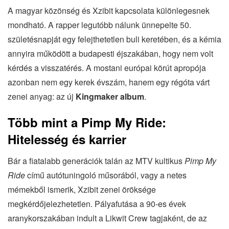
A magyar közönség és Xzibit kapcsolata különlegesnek
mondható. A rapper legutóbb nálunk ünnepelte 50.
születésnapját egy felejthetetlen buli keretében, és a kémia
annyira működött a budapesti éjszakában, hogy nem volt
kérdés a visszatérés. A mostani európai körút apropója
azonban nem egy kerek évszám, hanem egy régóta várt
zenei anyag: az új
Kingmaker album
.
Több mint a Pimp My Ride:
Hitelesség és karrier
Bár a fiatalabb generációk talán az MTV kultikus
Pimp My
Ride
című autótuningoló műsorából, vagy a netes
mémekből ismerik, Xzibit zenei öröksége
megkérdőjelezhetetlen. Pályafutása a 90-es évek
aranykorszakában indult a Likwit Crew tagjaként, de az