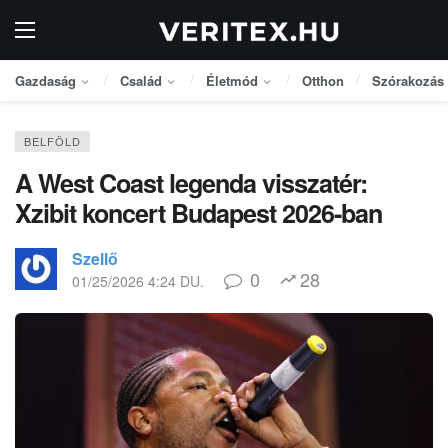
Gazdaság
Család
Életmód
Otthon
Szórakozás
BELFÖLD
A West Coast legenda visszatér:
Xzibit koncert Budapest 2026-ban
Szellő
0
28
01/25/2026 4:24 DU.