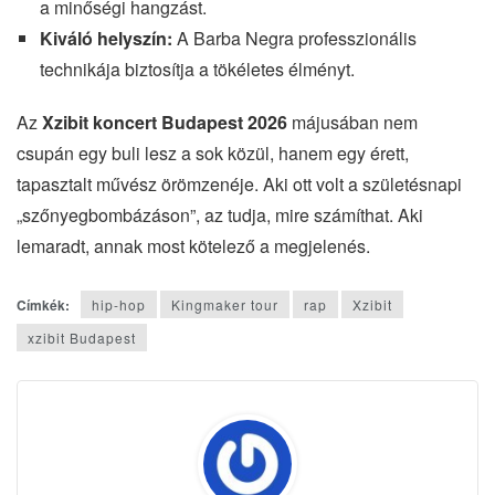
a minőségi hangzást.
Kiváló helyszín:
A Barba Negra professzionális
technikája biztosítja a tökéletes élményt.
Az
Xzibit koncert Budapest 2026
májusában nem
csupán egy buli lesz a sok közül, hanem egy érett,
tapasztalt művész örömzenéje. Aki ott volt a születésnapi
„szőnyegbombázáson”, az tudja, mire számíthat. Aki
lemaradt, annak most kötelező a megjelenés.
Címkék:
hip-hop
Kingmaker tour
rap
Xzibit
xzibit Budapest