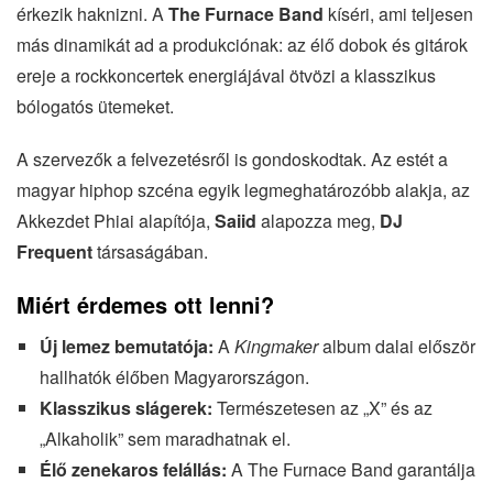
érkezik haknizni. A
The Furnace Band
kíséri, ami teljesen
más dinamikát ad a produkciónak: az élő dobok és gitárok
ereje a rockkoncertek energiájával ötvözi a klasszikus
bólogatós ütemeket.
A szervezők a felvezetésről is gondoskodtak. Az estét a
magyar hiphop szcéna egyik legmeghatározóbb alakja, az
Akkezdet Phiai alapítója,
Saiid
alapozza meg,
DJ
Frequent
társaságában.
Miért érdemes ott lenni?
Új lemez bemutatója:
A
Kingmaker
album dalai először
hallhatók élőben Magyarországon.
Klasszikus slágerek:
Természetesen az „X” és az
„Alkaholik” sem maradhatnak el.
Élő zenekaros felállás:
A The Furnace Band garantálja