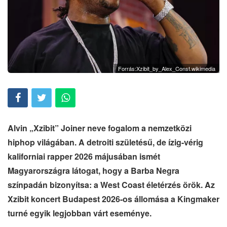
Forrás:Xzibit_by_Alex_Const.wikimedia
Alvin „Xzibit” Joiner neve fogalom a nemzetközi
hiphop világában. A detroiti születésű, de ízig-vérig
kaliforniai rapper 2026 májusában ismét
Magyarországra látogat, hogy a Barba Negra
színpadán bizonyítsa: a West Coast életérzés örök. Az
Xzibit koncert Budapest 2026-os állomása a Kingmaker
turné egyik legjobban várt eseménye.