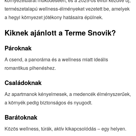
környezetbarát működéséért, és a 2025-ös évtől kezdve új,
természetalapú wellness-élményeket vezetett be, amelyek
a hegyi környezet jótékony hatásaira épülnek.
Kiknek ajánlott a Terme Snovik?
Pároknak
A csend, a panoráma és a wellness miatt ideális
romantikus pihenéshez.
Családoknak
Az apartmanok kényelmesek, a medencék élményszerűek,
a környék pedig biztonságos és nyugodt.
Barátoknak
Közös wellness, túrák, aktív kikapcsolódás – egy helyen.