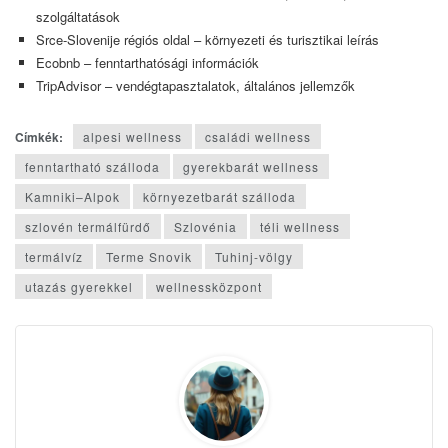
szolgáltatások
Srce-Slovenije régiós oldal – környezeti és turisztikai leírás
Ecobnb – fenntarthatósági információk
TripAdvisor – vendégtapasztalatok, általános jellemzők
Címkék:
alpesi wellness
családi wellness
fenntartható szálloda
gyerekbarát wellness
Kamniki–Alpok
környezetbarát szálloda
szlovén termálfürdő
Szlovénia
téli wellness
termálvíz
Terme Snovik
Tuhinj-völgy
utazás gyerekkel
wellnessközpont