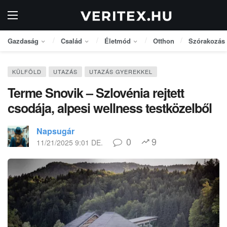
Gazdaság
Család
Életmód
Otthon
Szórakozás
KÜLFÖLD
UTAZÁS
UTAZÁS GYEREKKEL
Terme Snovik – Szlovénia rejtett
csodája, alpesi wellness testközelből
Napsugár
0
9
11/21/2025 9:01 DE.