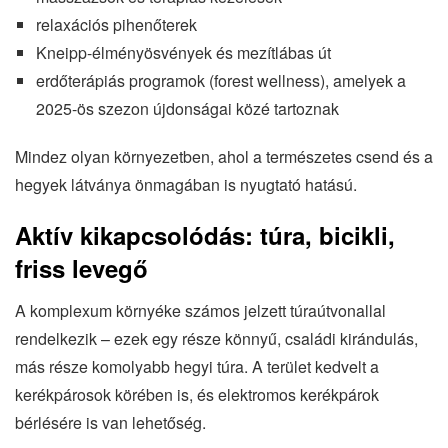
relaxációs pihenőterek
Kneipp-élményösvények és mezítlábas út
erdőterápiás programok (forest wellness), amelyek a
2025-ös szezon újdonságai közé tartoznak
Mindez olyan környezetben, ahol a természetes csend és a
hegyek látványa önmagában is nyugtató hatású.
Aktív kikapcsolódás: túra, bicikli,
friss levegő
A komplexum környéke számos jelzett túraútvonallal
rendelkezik – ezek egy része könnyű, családi kirándulás,
más része komolyabb hegyi túra. A terület kedvelt a
kerékpárosok körében is, és elektromos kerékpárok
bérlésére is van lehetőség.