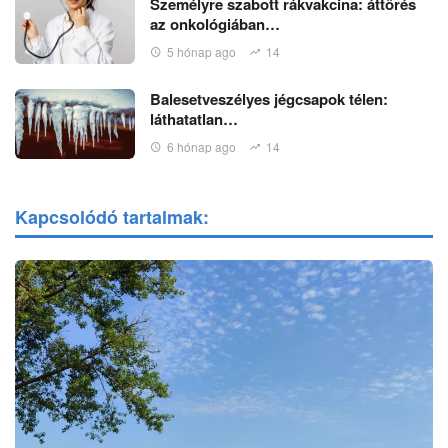
Személyre szabott rákvakcina: áttörés
az onkológiában…
5 hónap ago
14
Balesetveszélyes jégcsapok télen:
láthatatlan…
6 hónap ago
14
Kapcsolódó tartalmak: