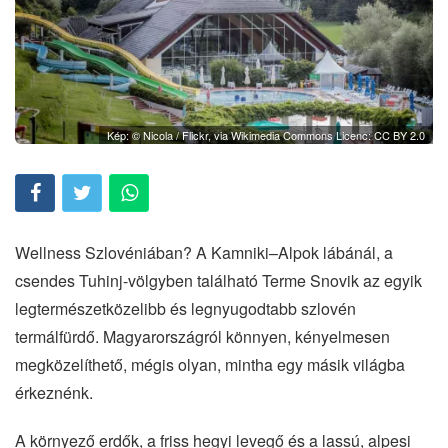
Kép: © Nicola / Flickr, via Wikimedia Commons Licenc: CC BY 2.0
Wellness Szlovéniában? A Kamniki–Alpok lábánál, a
csendes Tuhinj-völgyben található Terme Snovik az egyik
legtermészetközelibb és legnyugodtabb szlovén
termálfürdő. Magyarországról könnyen, kényelmesen
megközelíthető, mégis olyan, mintha egy másik világba
érkeznénk.
A környező erdők, a friss hegyi levegő és a lassú, alpesi