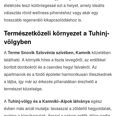
életérzés teszi különlegessé ezt a helyet, amely ideális
választás rövid wellness-pihenéshez vagy akár egy
hosszabb regeneráló kikapcsolódáshoz is.
Természetközeli környezet a Tuhinj-
völgyben
A
Terme Snovik Szlovénia szívében, Kamnik
közelében
található. A környék híres a tiszta levegőről, az erdőkkel
borított dombokról és a csendes hegyi falvakról. Az
apartmanok és a fürdő épületei harmonikusan illeszkednek
a tájba, így már az érkezés pillanatában érezhető a
természet közelsége.
A
Tuhinj-völgy és a Kamniki–Alpok látványa
egész
évben más arcát mutatja: tavasszal a zöldellő hegyoldalak,
nyáron a túraútvonalak, ősszel a színes erdők, télen pedig