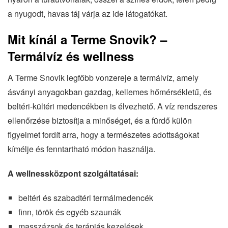
a nyugodt, havas táj várja az ide látogatókat.
Mit kínál a Terme Snovik? –
Termálvíz és wellness
A Terme Snovik legfőbb vonzereje a termálvíz, amely
ásványi anyagokban gazdag, kellemes hőmérsékletű, és
beltéri-kültéri medencékben is élvezhető. A víz rendszeres
ellenőrzése biztosítja a minőséget, és a fürdő külön
figyelmet fordít arra, hogy a természetes adottságokat
kímélje és fenntartható módon használja.
A wellnessközpont szolgáltatásai:
beltéri és szabadtéri termálmedencék
finn, török és egyéb szaunák
masszázsok és terápiás kezelések