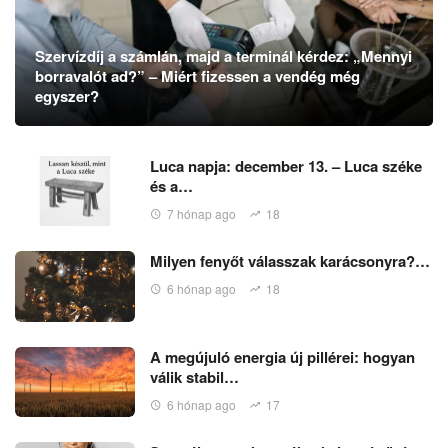
Szervízdíj a számlán, majd a terminál kérdez: „Mennyi
borravalót ad?” – Miért fizessen a vendég még
egyszer?
Luca napja: december 13. – Luca széke
és a…
7 hónap ago
18
Milyen fenyőt válasszak karácsonyra?…
6 hónap ago
18
A megújuló energia új pillérei: hogyan
válik stabil…
6 hónap ago
17