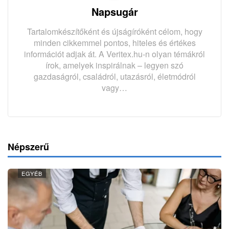
Napsugár
Tartalomkészítőként és újságíróként célom, hogy
minden cikkemmel pontos, hiteles és értékes
információt adjak át. A Veritex.hu-n olyan témákról
írok, amelyek inspirálnak – legyen szó
gazdaságról, családról, utazásról, életmódról
vagy…
Népszerű
EGYÉB