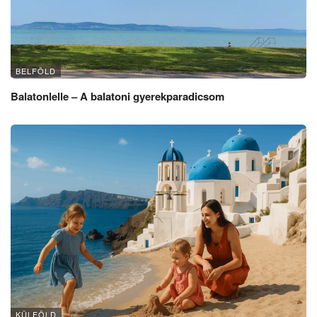
BELFÖLD
Balatonlelle – A balatoni gyerekparadicsom
KÜLFÖLD