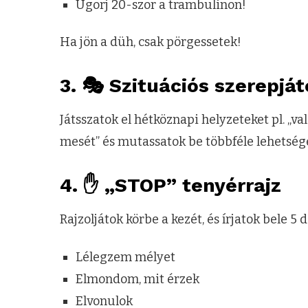
Ugorj 20-szor a trambulinon!
Ha jön a düh, csak pörgessetek!
3. 🎭
Szituációs szerepjá
Játsszatok el hétköznapi helyzeteket pl. „va
mesét” és mutassatok be többféle lehetséges
4. ✋
„STOP” tenyérrajz
Rajzoljátok körbe a kezét, és írjatok bele 5 
Lélegzem mélyet
Elmondom, mit érzek
Elvonulok