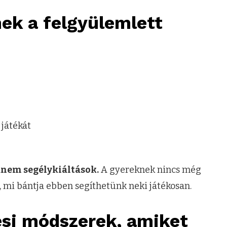
nek a felgyülemlett
 játékát
anem segélykiáltások.
A gyereknek nincs még
i, mi bántja ebben segíthetünk neki játékosan.
ési módszerek, amiket