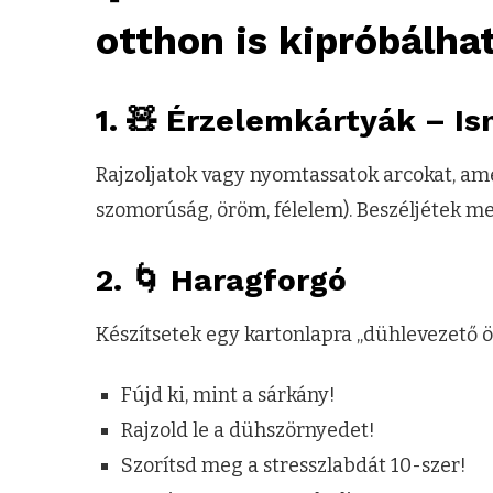
otthon is kipróbálha
1. 🧸
Érzelemkártyák
– Is
Rajzoljatok vagy nyomtassatok arcokat, a
szomorúság, öröm, félelem). Beszéljétek meg
2. 🌀
Haragforgó
Készítsetek egy kartonlapra „dühlevezető ö
Fújd ki, mint a sárkány!
Rajzold le a dühszörnyedet!
Szorítsd meg a stresszlabdát 10-szer!