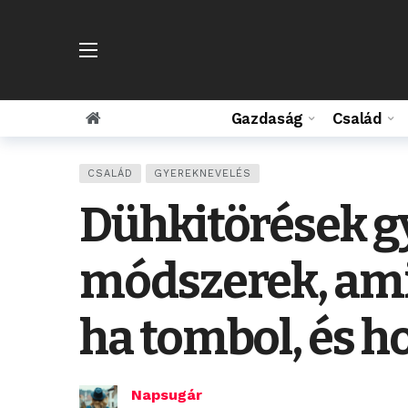
Gazdaság
Család
CSALÁD
GYEREKNEVELÉS
Dühkitörések g
módszerek, ami
ha tombol, és 
Napsugár