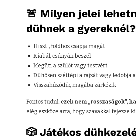
🚨 Milyen jelei lehet
dühnek a gyereknél?
Hiszti, földhöz csapja magát
Kiabál, csúnyán beszél
Megüti a szülőt vagy testvért
Dühösen széttépi a rajzát vagy ledobja a
Visszahúzódik, magába zárkózik
Fontos tudni:
ezek nem „rosszaságok”, h
elég eszköze arra, hogy szavakkal fejezze k
🎲 Játékos dühkezel