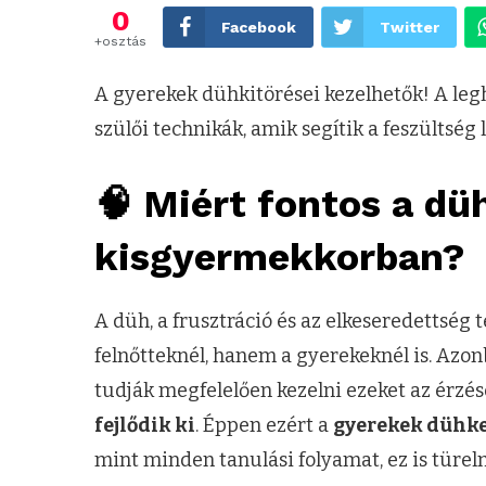
0
Facebook
Twitter
+osztás
A gyerekek dühkitörései kezelhetők! A leg
szülői technikák, amik segítik a feszültség
🧠 Miért fontos a dü
kisgyermekkorban?
A düh, a frusztráció és az elkeseredettség
felnőtteknél, hanem a gyerekeknél is. Azo
tudják megfelelően kezelni ezeket az érzés
fejlődik ki
. Éppen ezért a
gyerekek dühke
mint minden tanulási folyamat, ez is türelm