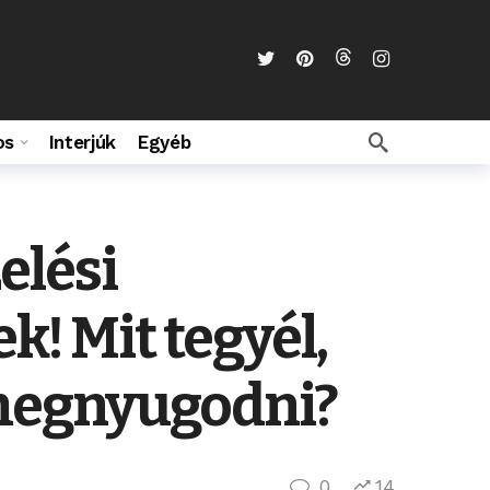
os
Interjúk
Egyéb
elési
! Mit tegyél,
 megnyugodni?
0
14