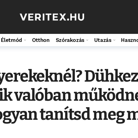
Életmód
Otthon
Szórakozás
Utazás
Haszn
yerekeknél? Dühkez
k valóban működnek
hogyan tanítsd meg