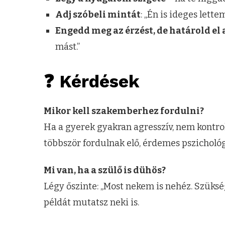
Adj szóbeli mintát
: „Én is ideges lett
Engedd meg az érzést, de határold el 
mást.”
❓ Kérdések
Mikor kell szakemberhez fordulni?
Ha a gyerek gyakran agresszív, nem kontro
többször fordulnak elő, érdemes pszicholó
Mi van, ha a szülő is dühös?
Légy őszinte: „Most nekem is nehéz. Szüks
példát mutatsz neki is.