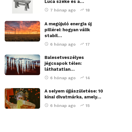
Luca széke és a…
7 hónap ago
18
A megújuló energia új
pillérei: hogyan válik
stabil…
6 hónap ago
17
Balesetveszélyes
jégcsapok télen:
láthatatlan…
6 hónap ago
14
A selyem újjászületése: 10
kínai divatmárka, amely…
6 hónap ago
15