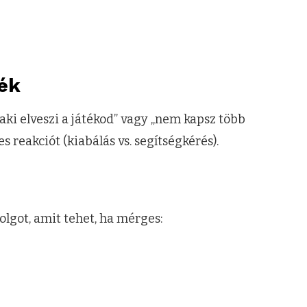
ték
laki elveszi a játékod” vagy „nem kapsz több
 reakciót (kiabálás vs. segítségkérés).
dolgot, amit tehet, ha mérges: