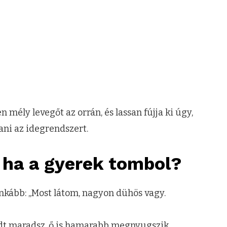
 mély levegőt az orrán, és lassan fújja ki úgy,
tani az idegrendszert.
, ha a gyerek tombol?
. Inkább: „Most látom, nagyon dühös vagy.
dt maradsz, ő is hamarabb megnyugszik.