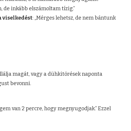
em, de inkább elszámoltam tízig.”
a viselkedést
: „Mérges lehetsz, de nem bántunk
llálja magát, vagy a dühkitörések naponta
gust bevonni.
égem van 2 percre, hogy megnyugodjak.” Ezzel