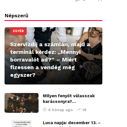
Népszerű
EGYÉB
Szervízdíj a számlán, majd a
terminál kérdez: „Mennyi
borravalót ad?” – Miért
fizessen a vendég még
egyszer?
Milyen fenyőt válasszak
karácsonyra?…
6 hónap ago
18
Luca napja: december 13. –