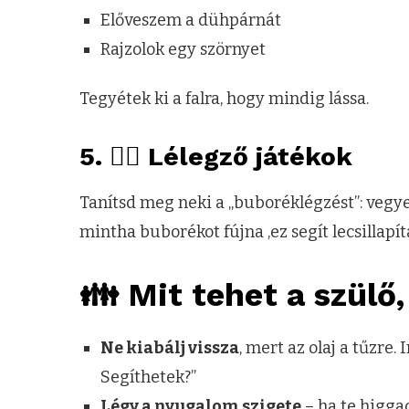
Előveszem a dühpárnát
Rajzolok egy szörnyet
Tegyétek ki a falra, hogy mindig lássa.
5. 🧘‍♀️
Lélegző játékok
Tanítsd meg neki a „buboréklégzést”: vegyen
mintha buborékot fújna ,ez segít lecsillapí
👪 Mit tehet a szülő
Ne kiabálj vissza
, mert az olaj a tűzre
Segíthetek?”
Légy a nyugalom szigete
– ha te higga