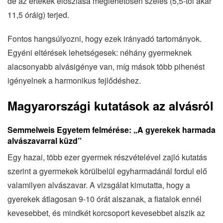
de az értékek eloszlása meglehetősen széles (5,5-től akár
11,5 óráig) terjed.
Fontos hangsúlyozni, hogy ezek irányadó tartományok.
Egyéni eltérések lehetségesek: néhány gyermeknek
alacsonyabb alvásigénye van, míg mások több pihenést
igényelnek a harmonikus fejlődéshez.
Magyarországi kutatások az alvásról
Semmelweis Egyetem felmérése: „A gyerekek harmada
alvászavarral küzd”
Egy hazai, több ezer gyermek részvételével zajló kutatás
szerint a gyermekek körülbelül egyharmadánál fordul elő
valamilyen alvászavar. A vizsgálat kimutatta, hogy a
gyerekek átlagosan 9-10 órát alszanak, a fiatalok ennél
kevesebbet, és mindkét korcsoport kevesebbet alszik az