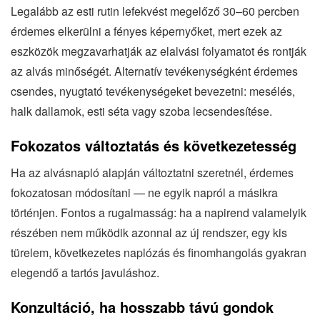
Legalább az esti rutin lefekvést megelőző 30–60 percben
érdemes elkerülni a fényes képernyőket, mert ezek az
eszközök megzavarhatják az elalvási folyamatot és rontják
az alvás minőségét. Alternatív tevékenységként érdemes
csendes, nyugtató tevékenységeket bevezetni: mesélés,
halk dallamok, esti séta vagy szoba lecsendesítése.
Fokozatos változtatás és következetesség
Ha az alvásnapló alapján változtatni szeretnél, érdemes
fokozatosan módosítani — ne egyik napról a másikra
történjen. Fontos a rugalmasság: ha a napirend valamelyik
részében nem működik azonnal az új rendszer, egy kis
türelem, következetes naplózás és finomhangolás gyakran
elegendő a tartós javuláshoz.
Konzultáció, ha hosszabb távú gondok