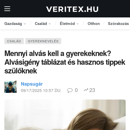
Gazdaság
Család
Életmód
Otthon
Szórakozás
CSALÁD
GYEREKNEVELÉS
Mennyi alvás kell a gyerekeknek?
Alvásigény táblázat és hasznos tippek
szülőknek
Napsugár
0
23
09/17/2025 10:57 DU.