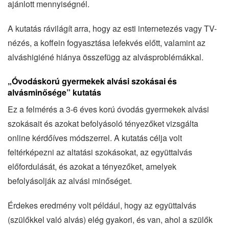
ajánlott mennyiségnél.
A kutatás rávilágít arra, hogy az esti internetezés vagy TV-
nézés, a koffein fogyasztása lefekvés előtt, valamint az
alváshigiéné hiánya összefügg az alvásproblémákkal.
„Óvodáskorú gyermekek alvási szokásai és
alvásminősége” kutatás
Ez a felmérés a 3-6 éves korú óvodás gyermekek alvási
szokásait és azokat befolyásoló tényezőket vizsgálta
online kérdőíves módszerrel. A kutatás célja volt
feltérképezni az altatási szokásokat, az együttalvás
előfordulását, és azokat a tényezőket, amelyek
befolyásolják az alvási minőséget.
Érdekes eredmény volt például, hogy az együttalvás
(szülőkkel való alvás) elég gyakori, és van, ahol a szülők