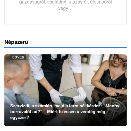
gazdaságról, családról, utazásról, életmódról
vagy…
Népszerű
EGYÉB
Szervízdíj a számlán, majd a terminál kérdez: „Mennyi
borravalót ad?” – Miért fizessen a vendég még
egyszer?