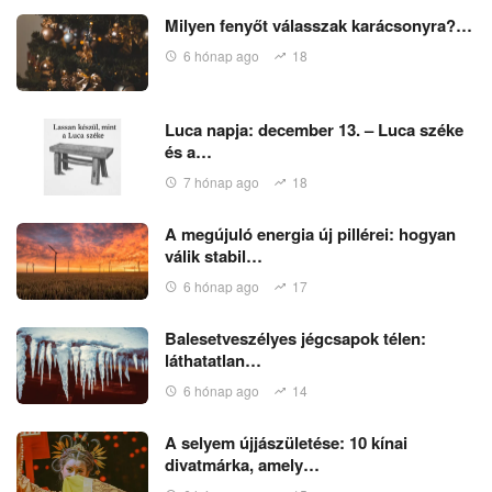
Milyen fenyőt válasszak karácsonyra?…
6 hónap ago
18
Luca napja: december 13. – Luca széke
és a…
7 hónap ago
18
A megújuló energia új pillérei: hogyan
válik stabil…
6 hónap ago
17
Balesetveszélyes jégcsapok télen:
láthatatlan…
6 hónap ago
14
A selyem újjászületése: 10 kínai
divatmárka, amely…