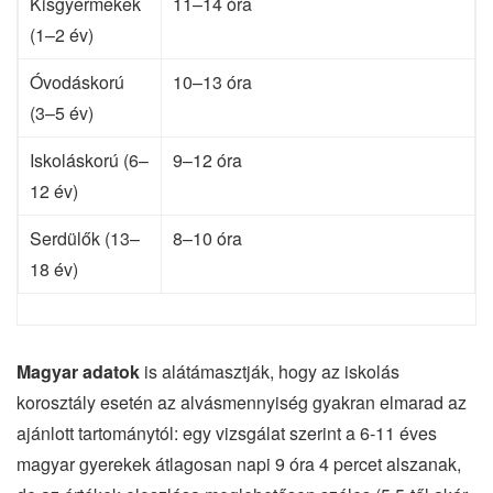
Kisgyermekek
11–14 óra
(1–2 év)
Óvodáskorú
10–13 óra
(3–5 év)
Iskoláskorú (6–
9–12 óra
12 év)
Serdülők (13–
8–10 óra
18 év)
Magyar adatok
is alátámasztják, hogy az iskolás
korosztály esetén az alvásmennyiség gyakran elmarad az
ajánlott tartománytól: egy vizsgálat szerint a 6-11 éves
magyar gyerekek átlagosan napi 9 óra 4 percet alszanak,