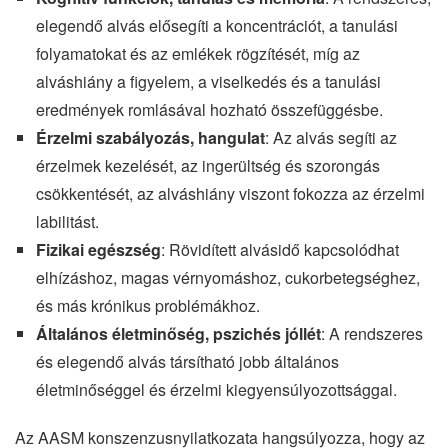
elegendő alvás elősegíti a koncentrációt, a tanulási
folyamatokat és az emlékek rögzítését, míg az
alváshiány a figyelem, a viselkedés és a tanulási
eredmények romlásával hozható összefüggésbe.
Érzelmi szabályozás, hangulat
: Az alvás segíti az
érzelmek kezelését, az ingerültség és szorongás
csökkentését, az alváshiány viszont fokozza az érzelmi
labilitást.
Fizikai egészség
: Rövidített alvásidő kapcsolódhat
elhízáshoz, magas vérnyomáshoz, cukorbetegséghez,
és más krónikus problémákhoz.
Általános életminőség, pszichés jóllét
: A rendszeres
és elegendő alvás társítható jobb általános
életminőséggel és érzelmi kiegyensúlyozottsággal.
Az AASM konszenzusnyilatkozata hangsúlyozza, hogy az