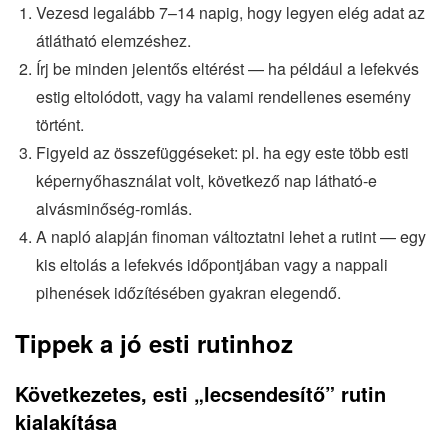
Vezesd legalább 7–14 napig, hogy legyen elég adat az
átlátható elemzéshez.
Írj be minden jelentős eltérést — ha például a lefekvés
estig eltolódott, vagy ha valami rendellenes esemény
történt.
Figyeld az összefüggéseket: pl. ha egy este több esti
képernyőhasználat volt, következő nap látható-e
alvásminőség-romlás.
A napló alapján finoman változtatni lehet a rutint — egy
kis eltolás a lefekvés időpontjában vagy a nappali
pihenések időzítésében gyakran elegendő.
Tippek a jó esti rutinhoz
Következetes, esti „lecsendesítő” rutin
kialakítása