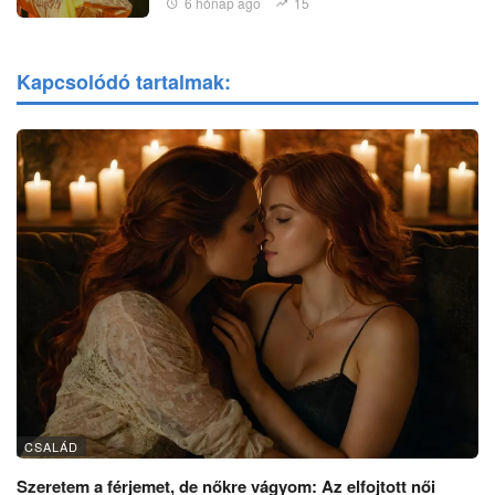
6 hónap ago
15
Kapcsolódó tartalmak:
CSALÁD
Szeretem a férjemet, de nőkre vágyom: Az elfojtott női