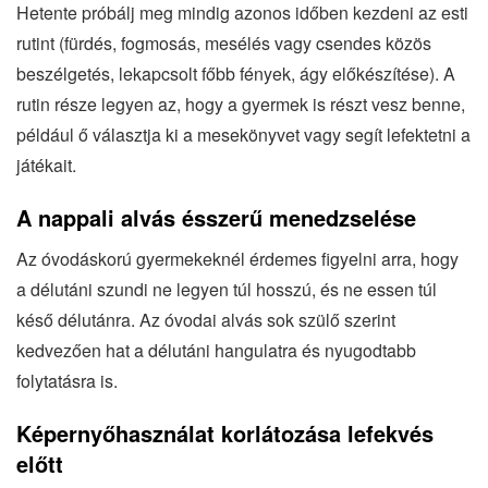
Hetente próbálj meg mindig azonos időben kezdeni az esti
rutint (fürdés, fogmosás, mesélés vagy csendes közös
beszélgetés, lekapcsolt főbb fények, ágy előkészítése). A
rutin része legyen az, hogy a gyermek is részt vesz benne,
például ő választja ki a mesekönyvet vagy segít lefektetni a
játékait.
A nappali alvás ésszerű menedzselése
Az óvodáskorú gyermekeknél érdemes figyelni arra, hogy
a délutáni szundi ne legyen túl hosszú, és ne essen túl
késő délutánra. Az óvodai alvás sok szülő szerint
kedvezően hat a délutáni hangulatra és nyugodtabb
folytatásra is.
Képernyőhasználat korlátozása lefekvés
előtt