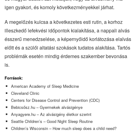
igen gyakori, és komoly következményekkel járhat.
A megelőzés kulcsa a következetes esti rutin, a korhoz
illeszkedő lefekvési időpontok kialakítása, a nappali alvás
ésszerű menedzselése, a képernyőidő korlátozása elalvás
előtt és a szülői altatási szokások tudatos alakítása. Tartós
problémák esetén mindig érdemes szakember bevonása
is.
Források:
American Academy of Sleep Medicine
Cleveland Clinic
Centers for Disease Control and Prevention (CDC)
Bebicsősz.hu – Gyermekek alvásigénye
Anyagyere.hu – Az alvásigény életkor szerint
Seattle Children’s – Good Night Sleep Routine
Children’s Wisconsin – How much sleep does a child need?