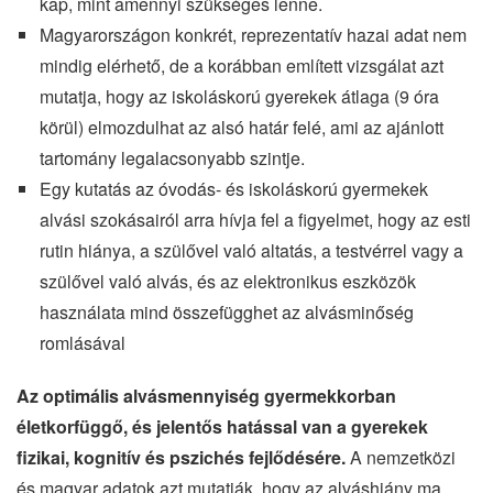
kap, mint amennyi szükséges lenne.
Magyarországon konkrét, reprezentatív hazai adat nem
mindig elérhető, de a korábban említett vizsgálat azt
mutatja, hogy az iskoláskorú gyerekek átlaga (9 óra
körül) elmozdulhat az alsó határ felé, ami az ajánlott
tartomány legalacsonyabb szintje.
Egy kutatás az óvodás- és iskoláskorú gyermekek
alvási szokásairól arra hívja fel a figyelmet, hogy az esti
rutin hiánya, a szülővel való altatás, a testvérrel vagy a
szülővel való alvás, és az elektronikus eszközök
használata mind összefügghet az alvásminőség
romlásával
Az optimális alvásmennyiség gyermekkorban
életkorfüggő, és jelentős hatással van a gyerekek
fizikai, kognitív és pszichés fejlődésére.
A nemzetközi
és magyar adatok azt mutatják, hogy az alváshiány ma