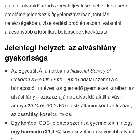
ajánlott alvásidő rendszeres teljesítése mellett kevesebb
probléma jelentkezik figyelemzavarban, tanulási
nehézségekben, viselkedési problémákban, valamint
alacsonyabb a krónikus betegségek kockázata.
Jelenlegi helyzet: az alváshiány
gyakorisága
Az Egyesült Államokban a
National Survey of
Children’s Health
(2020–2021) adatai szerint a 4
hónapostól 14 éves korig terjedő gyermekek körében az
alváshiány – azaz az ajánlott alvásidő alatti alvás –
aránya 25 % és 50 % közé esik államonként változóan,
az összátlag közel 37 %-os.
Egy korábbi CDC-jelentés szerint a gyermekek mintegy
egy harmada (34,9 %)
következetesen kevesebb alvást