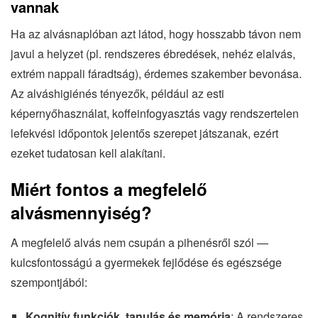
vannak
Ha az alvásnaplóban azt látod, hogy hosszabb távon nem
javul a helyzet (pl. rendszeres ébredések, nehéz elalvás,
extrém nappali fáradtság), érdemes szakember bevonása.
Az alváshigiénés tényezők, például az esti
képernyőhasználat, koffeinfogyasztás vagy rendszertelen
lefekvési időpontok jelentős szerepet játszanak, ezért
ezeket tudatosan kell alakítani.
Miért fontos a megfelelő
alvásmennyiség?
A megfelelő alvás nem csupán a pihenésről szól —
kulcsfontosságú a gyermekek fejlődése és egészsége
szempontjából:
Kognitív funkciók, tanulás és memória
: A rendszeres,