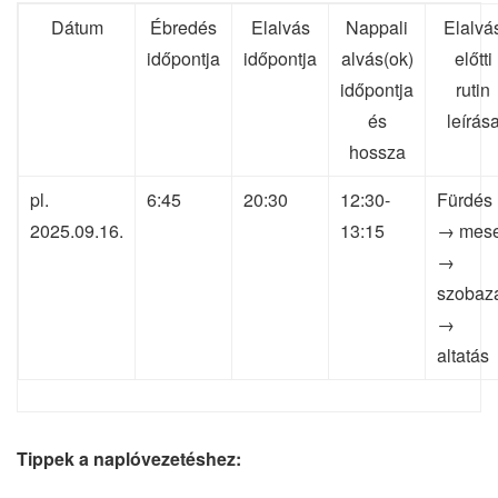
Dátum
Ébredés
Elalvás
Nappali
Elalvá
időpontja
időpontja
alvás(ok)
előtti
időpontja
rutin
és
leírás
hossza
pl.
6:45
20:30
12:30-
Fürdés
2025.09.16.
13:15
→ mes
→
szobaz
→
altatás
Tippek a naplóvezetéshez: