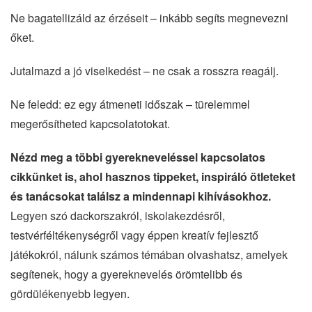
Ne bagatellizáld az érzéseit – inkább segíts megnevezni
őket.
Jutalmazd a jó viselkedést – ne csak a rosszra reagálj.
Ne feledd: ez egy átmeneti időszak – türelemmel
megerősítheted kapcsolatotokat.
Nézd meg a többi gyerekneveléssel kapcsolatos
cikkünket is, ahol hasznos tippeket, inspiráló ötleteket
és tanácsokat találsz a mindennapi kihívásokhoz.
Legyen szó dackorszakról, iskolakezdésről,
testvérféltékenységről vagy éppen kreatív fejlesztő
játékokról, nálunk számos témában olvashatsz, amelyek
segítenek, hogy a gyereknevelés örömtelibb és
gördülékenyebb legyen.