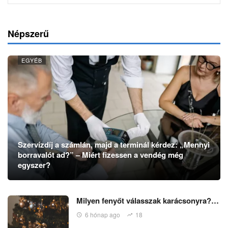
Népszerű
EGYÉB
Szervízdíj a számlán, majd a terminál kérdez: „Mennyi
borravalót ad?” – Miért fizessen a vendég még
egyszer?
Milyen fenyőt válasszak karácsonyra?…
6 hónap ago
18