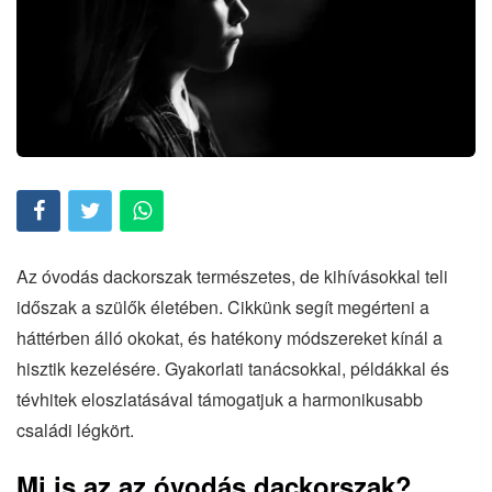
Az óvodás dackorszak természetes, de kihívásokkal teli
időszak a szülők életében. Cikkünk segít megérteni a
háttérben álló okokat, és hatékony módszereket kínál a
hisztik kezelésére. Gyakorlati tanácsokkal, példákkal és
tévhitek eloszlatásával támogatjuk a harmonikusabb
családi légkört.
Mi is az az óvodás dackorszak?