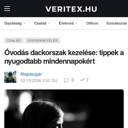
Gazdaság
Család
Életmód
Otthon
Szórakozás
CSALÁD
GYEREKNEVELÉS
Óvodás dackorszak kezelése: tippek a
nyugodtabb mindennapokért
Napsugár
0
7
02/15/2026 3:02 DU.