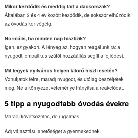
Mikor kezdődik és meddig tart a dackorszak?
Általában 2 és 4 év között kezdődik, de sokszor elhúzódik
az óvodás kor végéig.
Normális, ha minden nap hisztizik?
Igen, ez gyakori. A lényeg az, hogyan reagálunk rá: a
nyugodt, empatikus szülői hozzáállás segíti a fejlődést.
Mit tegyek nyilvános helyen kitörő hiszti esetén?
Vonuljatok félre, maradj nyugodt, és utólag beszéljétek
meg. Ne a környezet véleménye irányítsa a reakciódat.
5 tipp a nyugodtabb óvodás évekre
Maradj következetes, de rugalmas.
Adj választási lehetőséget a gyermekednek.