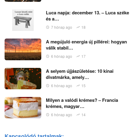
Luca napja: december 13. – Luca széke
és a…
7 hónap ago
18
A megújuló energia új pillérei: hogyan
válik stabil…
6 hónap ago
17
A selyem újjászületése: 10 kínai
divatmárka, amely…
6 hónap ago
15
Milyen a valódi krémes? – Francia
krémes, magyar…
6 hónap ago
14
Kapcsolódó tartalmak: