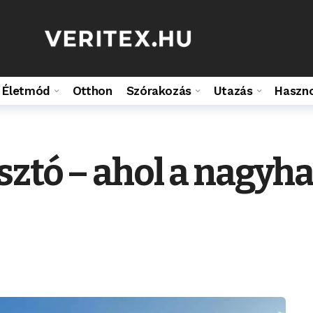
Életmód
Otthon
Szórakozás
Utazás
Haszn
ztó – ahol a nagyh