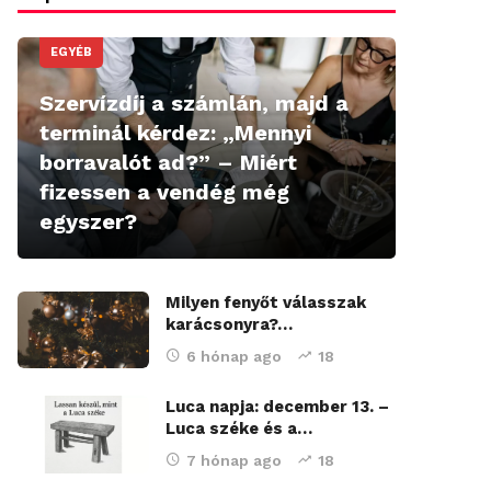
EGYÉB
Szervízdíj a számlán, majd a
terminál kérdez: „Mennyi
borravalót ad?” – Miért
fizessen a vendég még
egyszer?
Milyen fenyőt válasszak
karácsonyra?…
6 hónap ago
18
Luca napja: december 13. –
Luca széke és a…
7 hónap ago
18