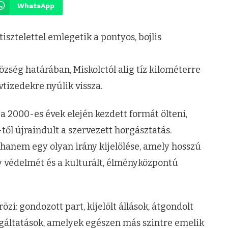
WhatsApp
sztelettel emlegetik a pontyos, bojlis
özség határában, Miskolctól alig tíz kilométerre
vtizedekre nyúlik vissza.
 a 2000-es évek elején kezdett formát ölteni,
ől újraindult a szervezett horgásztatás.
, hanem egy olyan irány kijelölése, amely hosszú
y védelmét és a kulturált, élményközpontú
özi: gondozott part, kijelölt állások, átgondolt
lgáltatások, amelyek egészen más szintre emelik