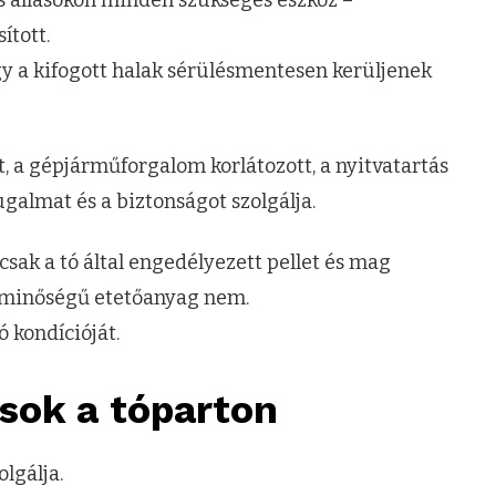
ított.
gy a kifogott halak sérülésmentesen kerüljenek
 a gépjárműforgalom korlátozott, a nyitvatartás
ugalmat és a biztonságot szolgálja.
csak a tó által engedélyezett pellet és mag
ny minőségű etetőanyag nem.
ó kondícióját.
sok a tóparton
lgálja.