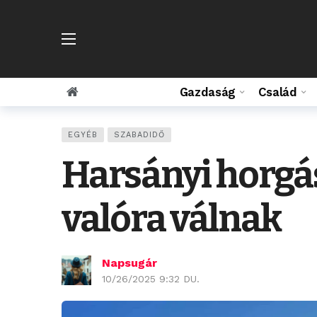
Gazdaság
Család
EGYÉB
SZABADIDŐ
Harsányi horgás
valóra válnak
Napsugár
10/26/2025 9:32 DU.