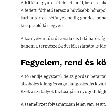
A
büfé
magyaros ételeket kínál, kérésre akár 
A fedett, fűthető terasz a hűvösebb hónapokb
karbantartott sétányok pedig gondoskodnak
kikapcsolódás legyen.
A környéken túraútvonalak is találhatók, íg
hanem a természetkedvelők számára is ideá
Fegyelem, rend és k
A tó rendje egyszerű, de szigorúan betartan
alkoholos kilengés vagy hangoskodás kizárt, 
Ezek a szabályok biztosítják a nyugodt légkö
A személyzet folyamatosan jelen van, segít, 