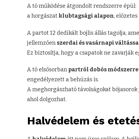
A tó működése átgondolt rendszerre épül:
a horgászat
klubtagsági alapon
, előzetes
A partot 12 dedikált bojlis állás tagolja, a
jellemzően
szerdai és vasárnapi váltássa
Ez biztosítja, hogy a csapatok ne zavarják 
A tó elsősorban
partról dobós módszerre
engedélyezett a behúzás is.
A meghorgászható távolságokat bójasorok j
ahol dolgozhat.
Halvédelem és eteté
A
halvédelem
itt nem üres szólam. A bojl