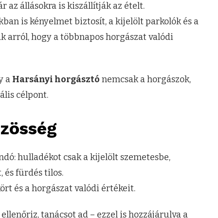
az állásokra is kiszállítják az ételt.
an is kényelmet biztosít, a kijelölt parkolók és a
 arról, hogy a többnapos horgászat valódi
y a
Harsányi horgásztó
nemcsak a horgászok,
lis célpont.
özösség
dó: hulladékot csak a kijelölt szemetesbe,
és fürdés tilos.
rt és a horgászat valódi értékeit.
ellenőriz, tanácsot ad – ezzel is hozzájárulva a