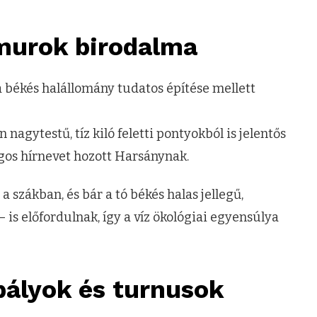
murok birodalma
: a békés halállomány tudatos építése mellett
 nagytestű, tíz kiló feletti pontyokból is jelentős
ágos hírnevet hozott Harsánynak.
a szákban, és bár a tó békés halas jellegű,
– is előfordulnak, így a víz ökológiai egyensúlya
bályok és turnusok