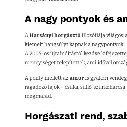
A nagy pontyok és a
A
Harsányi horgásztó
filozófiája világos
kiemelt hangsúlyt kapnak a nagypontyok.
A 2005-ös újraindítástól kezdve kifejezetten
mennyiséget telepítettek, ami idővel orsz
A ponty mellett az
amur
is gyakori vendég 
ragadozó fajok – csuka, süllő, szürkeharcsa 
megmarad.
Horgászati rend, sza