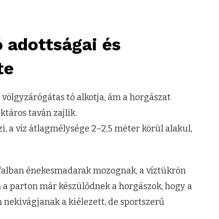
 adottságai és
te
ölgyzárógátas tó alkotja, ám a horgászat
táros taván zajlik.
i, a víz átlagmélysége 2–2,5 méter körül alakul,
ádfalban énekesmadarak mozognak, a víztükrön
en a parton már készülődnek a horgászok, hogy a
 nekivágjanak a kiélezett, de sportszerű