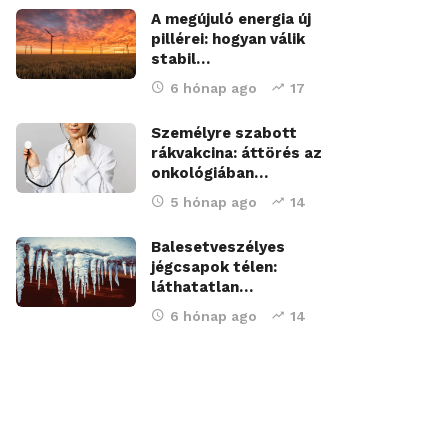
A megújuló energia új
pillérei: hogyan válik
stabil…
6 hónap ago
17
Személyre szabott
rákvakcina: áttörés az
onkológiában…
5 hónap ago
14
Balesetveszélyes
jégcsapok télen:
láthatatlan…
6 hónap ago
14