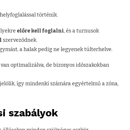
 helyfoglalással történik.
melyekre
előre kell foglalni
, és a turnusok
l
szerveződnek.
egymást, a halak pedig ne legyenek túlterhelve.
van optimalizálva, de bizonyos időszakokban
elölik, így mindenki számára egyértelmű a zóna,
si szabályok
is állásokon minden szükséges eszköz –