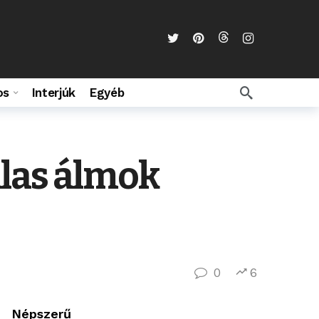
os
Interjúk
Egyéb
alas álmok
0
6
Népszerű