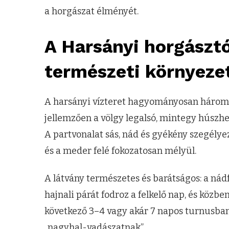
a horgászat élményét.
A Harsányi horgásztó
természeti környeze
A harsányi vízteret hagyományosan három v
jellemzően a völgy legalsó, mintegy húszhek
A partvonalat sás, nád és gyékény szegélyez
és a meder felé fokozatosan mélyül.
A látvány természetes és barátságos: a n
hajnali párát fodroz a felkelő nap, és közb
következő 3–4 vagy akár 7 napos turnusban
„nagyhal-vadászatnak”.