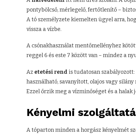
pontybölcső, mérlegelő, fertőtlenítő – biztos
A tó személyzete kiemelten ügyel arra, ho
vissza a vízbe.
A csónakhasználat mentőmellényhez kötött,
reggel 6 és este 7 között van – mindez a ny
Az
etetési rend
is tudatosan szabályozott: 
használható, savanyított, olajos vagy silá
Ezzel őrzik meg a vízminőséget és a halak j
Kényelmi szolgáltatá
A tóparton minden a horgász kényelmét szo