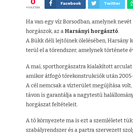
0
Facebook
Twitter
+osztás
Ha van egy víz Borsodban, amelynek nevét ti
horgászok, az a
Harsányi horgásztó
.
A Bükk déli lejtőinek ölelésében, Harsány k
terül el a tórendszer, amelynek története é
A mai, sporthorgászatra kialakított arculat
amikor átfogó tórekonstrukciók után 2005-t
A cél nemcsak a vízterület megújítása volt
távon is garantálja a nagytestű halállomán
horgászat feltételeit.
A tó környezete ma is ezt a szemléletet tükr
szabályrendszer és a partra szervezett szo