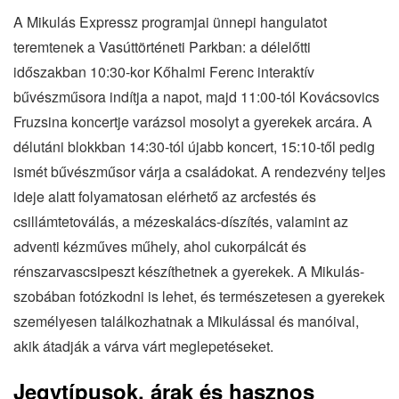
A Mikulás Expressz programjai ünnepi hangulatot
teremtenek a Vasúttörténeti Parkban: a délelőtti
időszakban 10:30-kor Kőhalmi Ferenc interaktív
bűvészműsora indítja a napot, majd 11:00-tól Kovácsovics
Fruzsina koncertje varázsol mosolyt a gyerekek arcára. A
délutáni blokkban 14:30-tól újabb koncert, 15:10-től pedig
ismét bűvészműsor várja a családokat. A rendezvény teljes
ideje alatt folyamatosan elérhető az arcfestés és
csillámtetoválás, a mézeskalács-díszítés, valamint az
adventi kézműves műhely, ahol cukorpálcát és
rénszarvascsipeszt készíthetnek a gyerekek. A Mikulás-
szobában fotózkodni is lehet, és természetesen a gyerekek
személyesen találkozhatnak a Mikulással és manóival,
akik átadják a várva várt meglepetéseket.
Jegytípusok, árak és hasznos