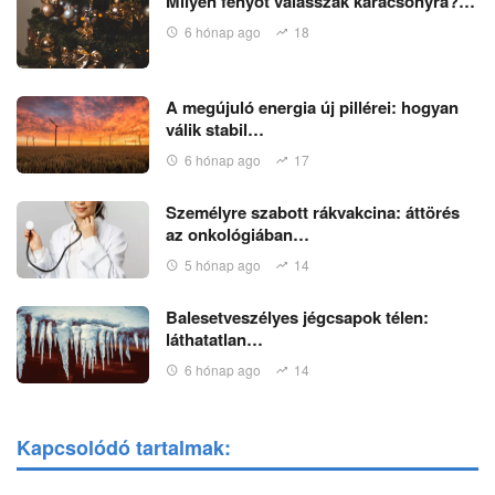
Milyen fenyőt válasszak karácsonyra?…
6 hónap ago
18
A megújuló energia új pillérei: hogyan
válik stabil…
6 hónap ago
17
Személyre szabott rákvakcina: áttörés
az onkológiában…
5 hónap ago
14
Balesetveszélyes jégcsapok télen:
láthatatlan…
6 hónap ago
14
Kapcsolódó tartalmak: