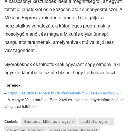
A karácsonyi készülődés ideje a meghittségről, az együtt
töltött pillanatokról és a közösen átélt élményekről szól. A
Mikulás Expressz minden eleme ezt szolgálja: a
nosztalgikus vonatozás, a különleges programok, a
mosolygó manók és maga a Mikulás olyan ünnepi
hangulatot teremtenek, amelyre évek múlva is jó lesz
visszagondolni.
Gyerekeknek és felnőtteknek egyaránt nagy élmény: aki
egyszer kipróbálja, szinte biztos, hogy tradícióvá teszi.
Források:
–
https://vasuttortenetipark.hu/rendezvenyek/mikulas-expressz-2025/
– A Magyar Vasúttörténeti Park 2025-ös hivatalos jegyár-információi és
látogatási feltételei
Címkék:
Budapest Mikulás program
családi program
decemberi program
gyerekprogram Budapest