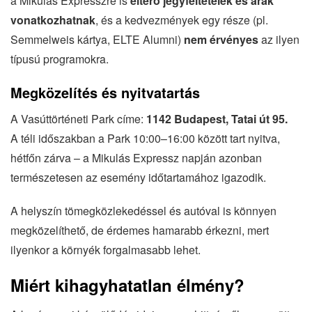
a Mikulás Expresszre is
eltérő jegyfeltételek és árak
vonatkozhatnak
, és a kedvezmények egy része (pl.
Semmelweis kártya, ELTE Alumni)
nem érvényes
az ilyen
típusú programokra.
Megközelítés és nyitvatartás
A Vasúttörténeti Park címe:
1142 Budapest, Tatai út 95.
A téli időszakban a Park 10:00–16:00 között tart nyitva,
hétfőn zárva – a Mikulás Expressz napján azonban
természetesen az esemény időtartamához igazodik.
A helyszín tömegközlekedéssel és autóval is könnyen
megközelíthető, de érdemes hamarabb érkezni, mert
ilyenkor a környék forgalmasabb lehet.
Miért kihagyhatatlan élmény
?