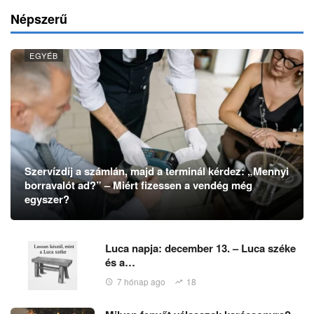
Népszerű
EGYÉB
Szervízdíj a számlán, majd a terminál kérdez: „Mennyi
borravalót ad?” – Miért fizessen a vendég még
egyszer?
Luca napja: december 13. – Luca széke
és a…
7 hónap ago
18