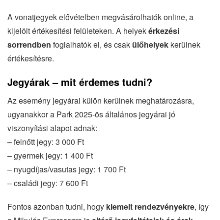
A vonatjegyek elővételben megvásárolhatók online, a
kijelölt értékesítési felületeken. A helyek
érkezési
sorrendben
foglalhatók el, és csak
ülőhelyek
kerülnek
értékesítésre.
Jegyárak – mit érdemes tudni?
Az esemény jegyárai külön kerülnek meghatározásra,
ugyanakkor a Park 2025-ös általános jegyárai jó
viszonyítási alapot adnak:
– felnőtt jegy: 3 000 Ft
– gyermek jegy: 1 400 Ft
– nyugdíjas/vasutas jegy: 1 700 Ft
– családi jegy: 7 600 Ft
Fontos azonban tudni, hogy
kiemelt rendezvényekre
, így