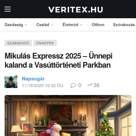
Gazdaság
Család
Életmód
Otthon
Szórakozás
SZABADIDŐ
ÜNNEPEK
Mikulás Expressz 2025 – Ünnepi
kaland a Vasúttörténeti Parkban
Napsugár
0
36
11/18/2025 10:32 DU.