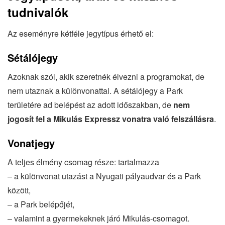
tudniva
lók
Az eseményre kétféle jegytípus érhető el:
Sétálójegy
Azoknak szól, akik szeretnék élvezni a programokat, de
nem utaznak a különvonattal. A sétálójegy a Park
területére ad belépést az adott időszakban, de
nem
jogosít fel a Mikulás Expressz vonatra való felszállásra
.
Vonatjegy
A teljes élmény csomag része: tartalmazza
– a különvonat utazást a Nyugati pályaudvar és a Park
között,
– a Park belépőjét,
– valamint a gyermekeknek járó Mikulás-csomagot.