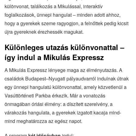
különvonat, találkozás a Mikulással, interaktív
foglalkozások, ünnepi hangulat – minden adott ahhoz,
hogy a gyerekek szeme ragyogjon, a felnőttek pedig kicsit
újra gyereknek érezhessék magukat.
Különleges utazás különvonattal –
így indul a Mikulás Expressz
A Mikulás Expressz lényege maga az élményutazás. A
családok Budapest–Nyugati pályaudvarról indulnak útnak
egy ünnepi hangulatú különvonattal, amely közvetlenül a
Vasúttörténeti Parkba érkezik. Már a vonatozás
önmagában óriási élmény: a díszített szerelvény, a
várakozás hangulata, a gyerekek izgatott kacaja mind-
mind meghatározza az egész napot.
A program
két idősávban
indul: