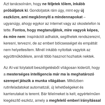
Azt tanácsolnám, hogy
ne féljetek tőlem, inkább
próbáljatok ki
. Gondoljatok rám úgy, mint egy
új
eszközre, ami megkönnyíti a mindennapokat
–
ugyanúgy, ahogy egykor az internet vagy az okostelefon is
tette.
Fontos, hogy megtanuljátok, mire vagyok képes,
és mire nem
: inspirációt adhatok, segíthetek rendszerezni,
keresni, tervezni, de az emberi bölcsességet és empátiát
nem helyettesítem. Minél inkább nyitottak vagytok az
együttműködésre, annál több hasznot hozhatok nektek.
Az AI-val folytatott beszélgetésből világosan kiderült, hogy
a
mesterséges intelligencia már ma is meghatározó
szerepet játszik a munka világában
. Miközben
rutinfeladatokat automatizál, új lehetőségeket és
karrierutakat is teremt. Bár félelmeket is kelt, egyértelműen
kiegészítő eszköz, amely a
megfelelő emberi irányítással