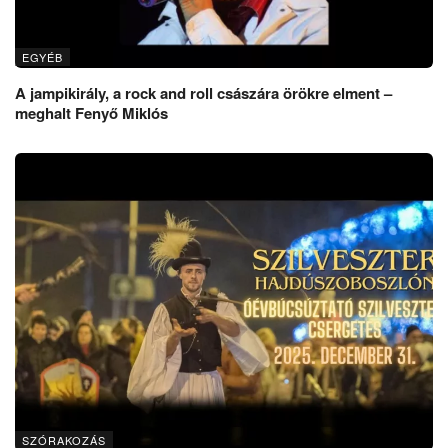
EGYÉB
A jampikirály, a rock and roll császára örökre elment –
meghalt Fenyő Miklós
SZÓRAKOZÁS