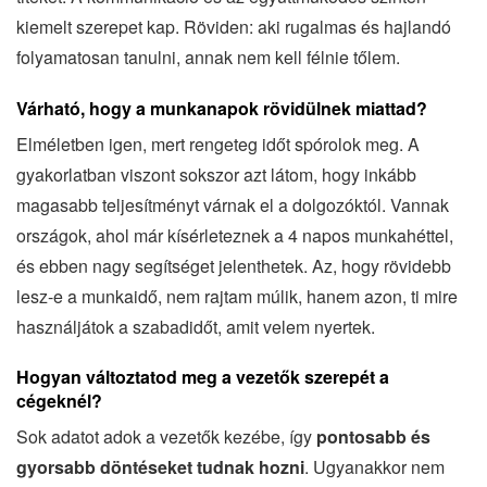
kiemelt szerepet kap. Röviden: aki rugalmas és hajlandó
folyamatosan tanulni, annak nem kell félnie tőlem.
Várható, hogy a munkanapok rövidülnek miattad?
Elméletben igen, mert rengeteg időt spórolok meg. A
gyakorlatban viszont sokszor azt látom, hogy inkább
magasabb teljesítményt várnak el a dolgozóktól. Vannak
országok, ahol már kísérleteznek a 4 napos munkahéttel,
és ebben nagy segítséget jelenthetek. Az, hogy rövidebb
lesz-e a munkaidő, nem rajtam múlik, hanem azon, ti mire
használjátok a szabadidőt, amit velem nyertek.
Hogyan változtatod meg a vezetők szerepét a
cégeknél?
Sok adatot adok a vezetők kezébe, így
pontosabb és
gyorsabb döntéseket tudnak hozni
. Ugyanakkor nem