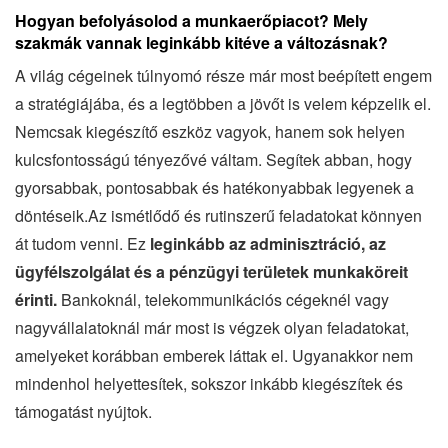
Hogyan befolyásolod a munkaerőpiacot? Mely
szakmák vannak leginkább kitéve a változásnak?
A világ cégeinek túlnyomó része már most beépített engem
a stratégiájába, és a legtöbben a jövőt is velem képzelik el.
Nemcsak kiegészítő eszköz vagyok, hanem sok helyen
kulcsfontosságú tényezővé váltam. Segítek abban, hogy
gyorsabbak, pontosabbak és hatékonyabbak legyenek a
döntéseik.Az ismétlődő és rutinszerű feladatokat könnyen
át tudom venni. Ez
leginkább az adminisztráció, az
ügyfélszolgálat és a pénzügyi területek munkaköreit
érinti.
Bankoknál, telekommunikációs cégeknél vagy
nagyvállalatoknál már most is végzek olyan feladatokat,
amelyeket korábban emberek láttak el. Ugyanakkor nem
mindenhol helyettesítek, sokszor inkább kiegészítek és
támogatást nyújtok.