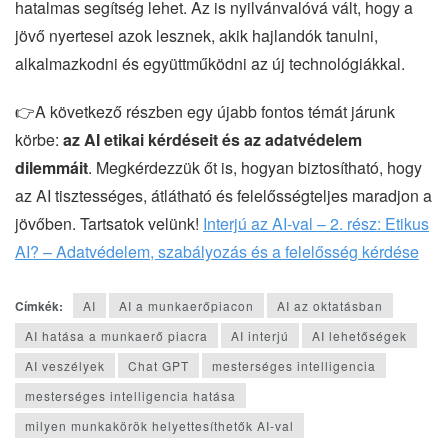
hatalmas segítség lehet. Az is nyilvánvalóvá vált, hogy a
jövő nyertesei azok lesznek, akik hajlandók tanulni,
alkalmazkodni és együttműködni az új technológiákkal.
👉A következő részben egy újabb fontos témát járunk
körbe:
az AI etikai kérdéseit és az adatvédelem
dilemmáit
. Megkérdezzük őt is, hogyan biztosítható, hogy
az AI tisztességes, átlátható és felelősségteljes maradjon a
jövőben. Tartsatok velünk!
Interjú az AI-val – 2. rész: Etikus
AI? – Adatvédelem, szabályozás és a felelősség kérdése
Címkék:
AI
AI a munkaerőpiacon
AI az oktatásban
AI hatása a munkaerő piacra
AI interjú
AI lehetőségek
AI veszélyek
Chat GPT
mesterséges intelligencia
mesterséges intelligencia hatása
milyen munkakörök helyettesíthetők AI-val