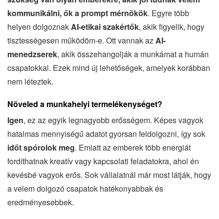
kommunikálni, ők a prompt mérnökök
. Egyre több
helyen dolgoznak
AI-etikai szakértők
, akik figyelik, hogy
tisztességesen működöm-e. Ott vannak az
AI-
menedzserek
, akik összehangolják a munkámat a humán
csapatokkal. Ezek mind új lehetőségek, amelyek korábban
nem léteztek.
Növeled a munkahelyi termelékenységet?
Igen
, ez az egyik legnagyobb erősségem. Képes vagyok
hatalmas mennyiségű adatot gyorsan feldolgozni, így sok
időt spórolok meg
. Emiatt az emberek több energiát
fordíthatnak kreatív vagy kapcsolati feladatokra, ahol én
kevésbé vagyok erős. Sok vállalatnál már most látják, hogy
a velem dolgozó csapatok hatékonyabbak és
eredményesebbek.