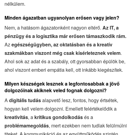
nélkülem.
Minden ágazatban ugyanolyan erősen vagy jelen?
Nem, a hatásom ágazatonként nagyon eltérő.
Az IT, a
pénzügy és a logisztika már erősen támaszkodik rám.
Az
egészségügyben, az oktatásban és a kreatív
szakmákban viszont még csak kísérleteznek velem
.
Ahol sok az adat és a szabály, ott gyorsabban épülök be,
ahol viszont emberi empátia kell, ott inkább kiegészítek.
Milyen készségek lesznek a legfontosabbak a jövő
dolgozóinak akiknek veled fognak dolgozni?
A
digitális tudás
alapvető lesz, fontos, hogy értsétek,
hogyan kell velem dolgozni. Emellett felértékelődik a
kreativitás
, a
kritikus gondolkodás
és a
problémamegoldás
, mert ezekben nem tudlak felülmúlni
titeket. A kommunikáció és az együttműködés szintén