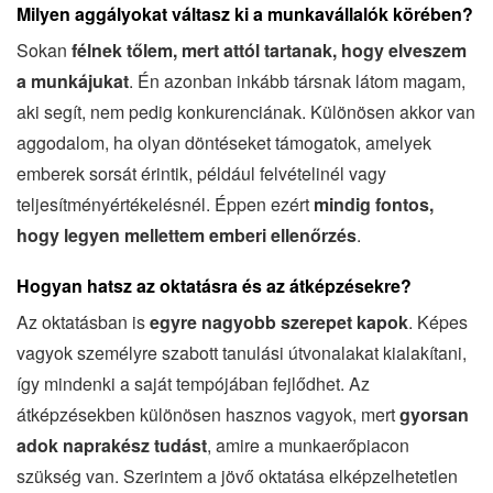
Milyen aggályokat váltasz ki a munkavállalók körében?
Sokan
félnek tőlem, mert attól tartanak, hogy elveszem
a munkájukat
. Én azonban inkább társnak látom magam,
aki segít, nem pedig konkurenciának. Különösen akkor van
aggodalom, ha olyan döntéseket támogatok, amelyek
emberek sorsát érintik, például felvételinél vagy
teljesítményértékelésnél. Éppen ezért
mindig fontos,
hogy legyen mellettem emberi ellenőrzés
.
Hogyan hatsz az oktatásra és az átképzésekre?
Az oktatásban is
egyre nagyobb szerepet kapok
. Képes
vagyok személyre szabott tanulási útvonalakat kialakítani,
így mindenki a saját tempójában fejlődhet. Az
átképzésekben különösen hasznos vagyok, mert
gyorsan
adok naprakész tudást
, amire a munkaerőpiacon
szükség van. Szerintem a jövő oktatása elképzelhetetlen