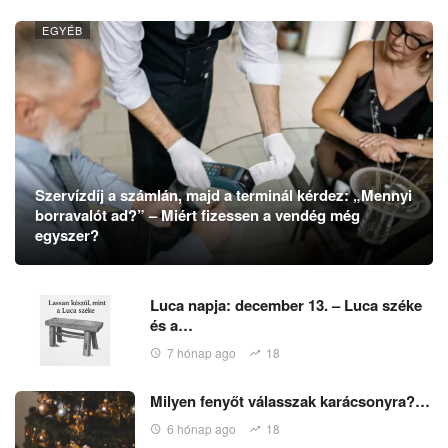
EGYÉB
Szervízdíj a számlán, majd a terminál kérdez: „Mennyi
borravalót ad?” – Miért fizessen a vendég még
egyszer?
Luca napja: december 13. – Luca széke
és a…
7 hónap ago
18
Milyen fenyőt válasszak karácsonyra?…
6 hónap ago
18