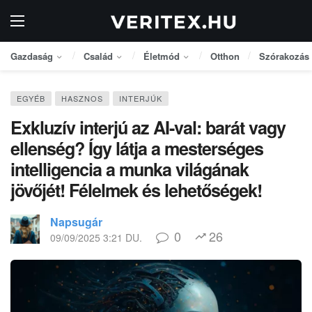
Gazdaság
Család
Életmód
Otthon
Szórakozás
EGYÉB
HASZNOS
INTERJÚK
Exkluzív interjú az AI-val: barát vagy
ellenség? Így látja a mesterséges
intelligencia a munka világának
jövőjét! Félelmek és lehetőségek!
Napsugár
0
26
09/09/2025 3:21 DU.