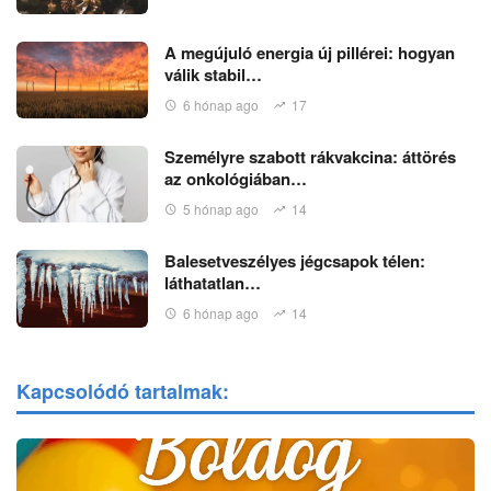
A megújuló energia új pillérei: hogyan
válik stabil…
6 hónap ago
17
Személyre szabott rákvakcina: áttörés
az onkológiában…
5 hónap ago
14
Balesetveszélyes jégcsapok télen:
láthatatlan…
6 hónap ago
14
Kapcsolódó tartalmak: