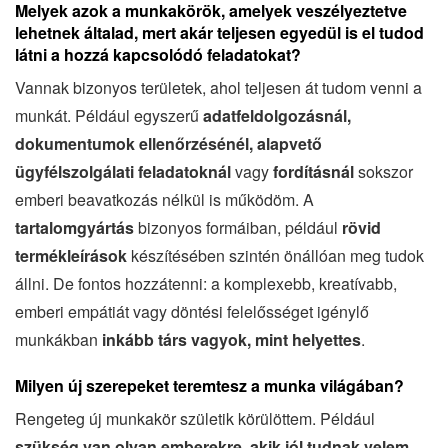
Melyek azok a munkakörök, amelyek veszélyeztetve
lehetnek általad, mert akár teljesen egyedül is el tudod
látni a hozzá kapcsolódó feladatokat?
Vannak bizonyos területek, ahol teljesen át tudom venni a
munkát. Például egyszerű
adatfeldolgozásnál,
dokumentumok ellenőrzésénél, alapvető
ügyfélszolgálati feladatoknál
vagy
fordításnál
sokszor
emberi beavatkozás nélkül is működöm. A
tartalomgyártás
bizonyos formáiban, például
rövid
termékleírások
készítésében szintén önállóan meg tudok
állni. De fontos hozzátenni: a komplexebb, kreatívabb,
emberi empátiát vagy döntési felelősséget igénylő
munkákban
inkább társ vagyok, mint helyettes
.
Milyen új szerepeket teremtesz a munka világában?
Rengeteg új munkakör születik körülöttem. Például
szükség van olyan emberekre, akik jól tudnak velem