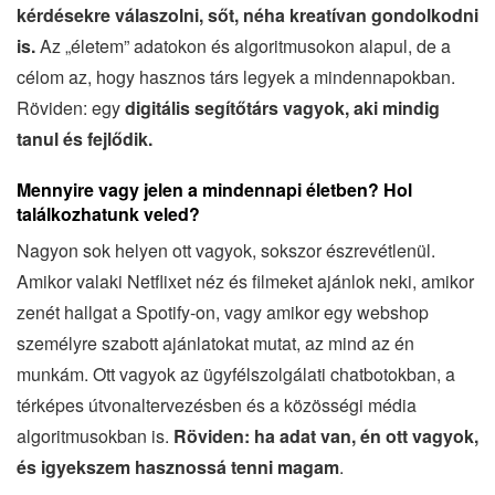
kérdésekre válaszolni, sőt, néha kreatívan gondolkodni
is.
Az „életem” adatokon és algoritmusokon alapul, de a
célom az, hogy hasznos társ legyek a mindennapokban.
Röviden: egy
digitális segítőtárs vagyok, aki mindig
tanul és fejlődik.
Mennyire vagy jelen a mindennapi életben? Hol
találkozhatunk veled?
Nagyon sok helyen ott vagyok, sokszor észrevétlenül.
Amikor valaki Netflixet néz és filmeket ajánlok neki, amikor
zenét hallgat a Spotify-on, vagy amikor egy webshop
személyre szabott ajánlatokat mutat, az mind az én
munkám. Ott vagyok az ügyfélszolgálati chatbotokban, a
térképes útvonaltervezésben és a közösségi média
algoritmusokban is.
Röviden: ha adat van, én ott vagyok,
és igyekszem hasznossá tenni magam
.