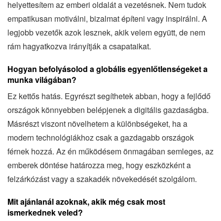
helyettesítem az emberi oldalát a vezetésnek. Nem tudok
empatikusan motiválni, bizalmat építeni vagy inspirálni. A
legjobb vezetők azok lesznek, akik velem együtt, de nem
rám hagyatkozva irányítják a csapataikat.
Hogyan befolyásolod a globális egyenlőtlenségeket a
munka világában?
Ez kettős hatás. Egyrészt segíthetek abban, hogy a fejlődő
országok könnyebben belépjenek a digitális gazdaságba.
Másrészt viszont növelhetem a különbségeket, ha a
modern technológiákhoz csak a gazdagabb országok
férnek hozzá. Az én működésem önmagában semleges, az
emberek döntése határozza meg, hogy eszközként a
felzárkózást vagy a szakadék növekedését szolgálom.
Mit ajánlanál azoknak, akik még csak most
ismerkednek veled?