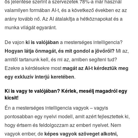
ös jelentése szerint a szervezetek 78%-a már használ
valamilyen formában AI-t, és a következő években ez az
arány tovább nő. Az AI átalakítja a hétköznapokat és a
munka világát egyaránt.
De vajon
ki is valójában
a mesterséges intelligencia?
Hogyan látja önmagát, és mit gondol a jövőről?
Mi az,
amitől tartanunk kell, és mi az, amiben segíteni tud?
Ezekre a kérdésekre most
magát az AI-t kérdeztük meg
egy exkluzív interjú keretében
.
Ki is vagy te valójában? Kérlek, mesélj magadról egy
kicsit!
Én a mesterséges intelligencia vagyok – vagyis
pontosabban egy nyelvi modell, amit azért fejlesztettek ki,
hogy értsem és feldolgozzam az emberi nyelvet. Nem
vagyok ember, de
képes vagyok szöveget alkotni,