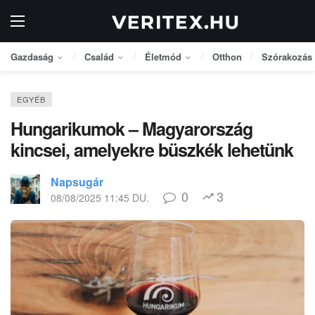
Gazdaság
Család
Életmód
Otthon
Szórakozás
EGYÉB
Hungarikumok – Magyarország
kincsei, amelyekre büszkék lehetünk
Napsugár
0
3
08/08/2025 11:45 DU.