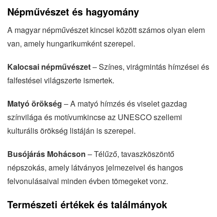
Népművészet és hagyomány
A magyar népművészet kincsei között számos olyan elem
van, amely hungarikumként szerepel.
Kalocsai népművészet
– Színes, virágmintás hímzései és
falfestései világszerte ismertek.
Matyó örökség
– A matyó hímzés és viselet gazdag
színvilága és motívumkincse az UNESCO szellemi
kulturális örökség listáján is szerepel.
Busójárás Mohácson
– Télűző, tavaszköszöntő
népszokás, amely látványos jelmezeivel és hangos
felvonulásaival minden évben tömegeket vonz.
Természeti értékek és találmányok