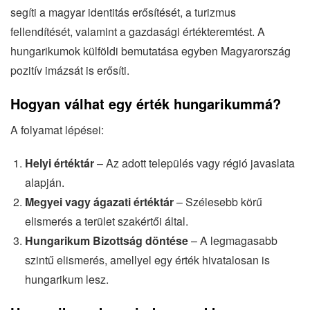
segíti a magyar identitás erősítését, a turizmus
fellendítését, valamint a gazdasági értékteremtést. A
hungarikumok külföldi bemutatása egyben Magyarország
pozitív imázsát is erősíti.
Hogyan válhat egy érték hungarikummá?
A folyamat lépései:
Helyi értéktár
– Az adott település vagy régió javaslata
alapján.
Megyei vagy ágazati értéktár
– Szélesebb körű
elismerés a terület szakértői által.
Hungarikum Bizottság döntése
– A legmagasabb
szintű elismerés, amellyel egy érték hivatalosan is
hungarikum lesz.