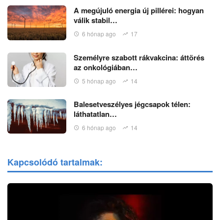
A megújuló energia új pillérei: hogyan
válik stabil…
6 hónap ago
17
Személyre szabott rákvakcina: áttörés
az onkológiában…
5 hónap ago
14
Balesetveszélyes jégcsapok télen:
láthatatlan…
6 hónap ago
14
Kapcsolódó tartalmak: