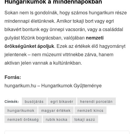
Hungarikumok a mindennapokban
Sokan nem is gondolnák, hogy számos hungarikum része
mindennapi életünknek. Amikor tokaji bort vagy egri
bikavért bontunk egy ünnepi vacsorán, vagy a családdal
gulyást főzünk bográcsban, valójában
nemzeti
örökségünket ápoljuk
. Ezek az értékek élő hagyományt
jelentenek – nem múzeumi vitrinekbe zárva, hanem
aktívan jelen vannak a kultúránkban.
Forrás:
hungarikum.hu – Hungarikumok Gyűjteménye
Címkék:
busójárás
egri bikavér
herendi porcelán
hungarikumok
magyar értékek
nemzeti kincs
nemzeti örökség
rubik kocka
tokaji aszú