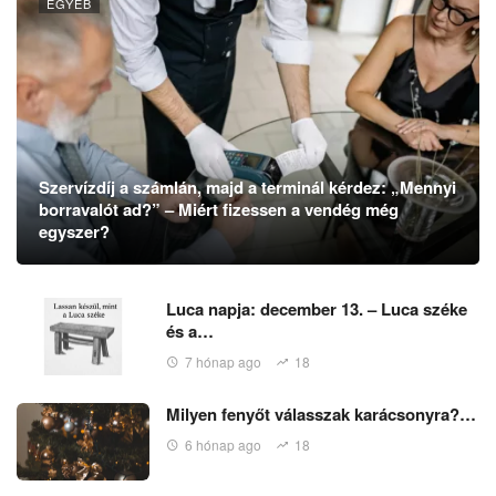
EGYÉB
Szervízdíj a számlán, majd a terminál kérdez: „Mennyi
borravalót ad?” – Miért fizessen a vendég még
egyszer?
Luca napja: december 13. – Luca széke
és a…
7 hónap ago
18
Milyen fenyőt válasszak karácsonyra?…
6 hónap ago
18