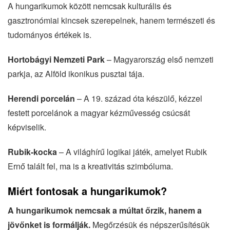
A hungarikumok között nemcsak kulturális és
gasztronómiai kincsek szerepelnek, hanem természeti és
tudományos értékek is.
Hortobágyi Nemzeti Park
– Magyarország első nemzeti
parkja, az Alföld ikonikus pusztai tája.
Herendi porcelán
– A 19. század óta készülő, kézzel
festett porcelánok a magyar kézművesség csúcsát
képviselik.
Rubik-kocka
– A világhírű logikai játék, amelyet Rubik
Ernő talált fel, ma is a kreativitás szimbóluma.
Miért fontosak a hungarikumok?
A hungarikumok nemcsak a múltat őrzik, hanem a
jövőnket is formálják.
Megőrzésük és népszerűsítésük