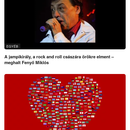
EGYÉB
A jampikirály, a rock and roll császára örökre elment –
meghalt Fenyő Miklós