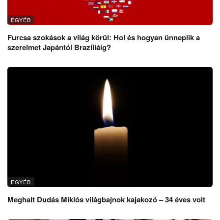
EGYÉB
Furcsa szokások a világ körül: Hol és hogyan ünneplik a
szerelmet Japántól Brazíliáig?
EGYÉB
Meghalt Dudás Miklós világbajnok kajakozó – 34 éves volt