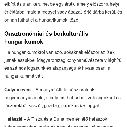
elbírálás után kerülhet be egy érték, amely először a helyi
értéktárba, majd a megyei vagy ágazati értéktárba kerül, és
onnan juthat el a hungarikumok közé.
Gasztronómiai és borkulturális
hungarikumok
Ha hungarikumokról van szó, sokaknak először az ízek
jutnak eszükbe. Magyarország konyhaművészete világhírű,
és számos fogásunk és alapanyagunk hivatalosan is
hungarikummá vált.
Gulyásleves
– A magyar Alföld pásztorainak
hagyományos étele, amely marhahúsból, zöldségekből és
fűszerekből készül, gazdag, paprikás ízvilággal.
Halászlé
– A Tisza és a Duna mentén élő halászok
különlegessége, melynek bajai és szegedi változata is