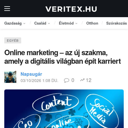
Gazdaság
Család
Életmód
Otthon
Szórakozás
EGYÉB
Online marketing – az új szakma,
amely a digitális világban épít karriert
Napsugár
0
12
03/10/2026 1:08 DU.