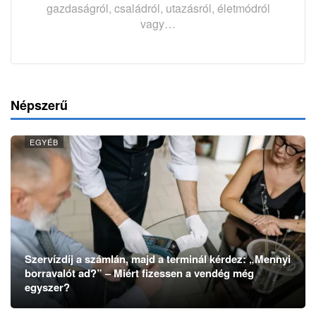
gazdaságról, családról, utazásról, életmódról
vagy…
Népszerű
EGYÉB
Szervízdíj a számlán, majd a terminál kérdez: „Mennyi
borravalót ad?” – Miért fizessen a vendég még
egyszer?