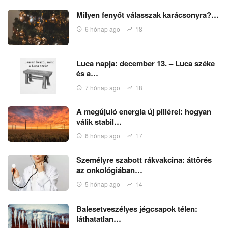
Milyen fenyőt válasszak karácsonyra?…
6 hónap ago
18
Luca napja: december 13. – Luca széke
és a…
7 hónap ago
18
A megújuló energia új pillérei: hogyan
válik stabil…
6 hónap ago
17
Személyre szabott rákvakcina: áttörés
az onkológiában…
5 hónap ago
14
Balesetveszélyes jégcsapok télen:
láthatatlan…