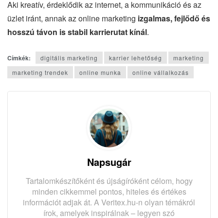
Aki kreatív, érdeklődik az internet, a kommunikáció és az
üzlet iránt, annak az online marketing
izgalmas, fejlődő és
hosszú távon is stabil karrierutat kínál
.
Címkék:
digitális marketing
karrier lehetőség
marketing
marketing trendek
online munka
online vállalkozás
Napsugár
Tartalomkészítőként és újságíróként célom, hogy
minden cikkemmel pontos, hiteles és értékes
információt adjak át. A Veritex.hu-n olyan témákról
írok, amelyek inspirálnak – legyen szó