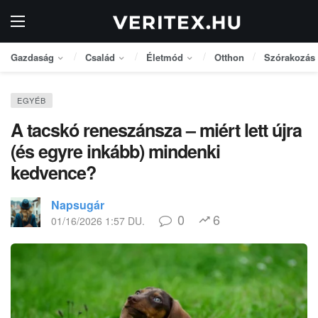
Gazdaság
Család
Életmód
Otthon
Szórakozás
EGYÉB
A tacskó reneszánsza – miért lett újra
(és egyre inkább) mindenki
kedvence?
Napsugár
0
6
01/16/2026 1:57 DU.