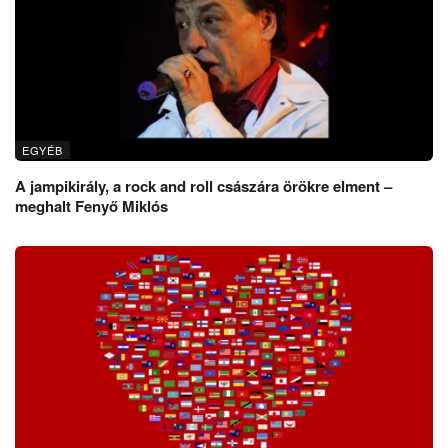
EGYÉB
A jampikirály, a rock and roll császára örökre elment –
meghalt Fenyő Miklós