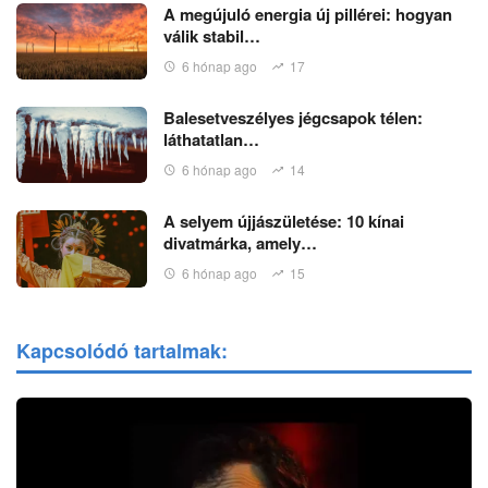
A megújuló energia új pillérei: hogyan
válik stabil…
6 hónap ago
17
Balesetveszélyes jégcsapok télen:
láthatatlan…
6 hónap ago
14
A selyem újjászületése: 10 kínai
divatmárka, amely…
6 hónap ago
15
Kapcsolódó tartalmak: