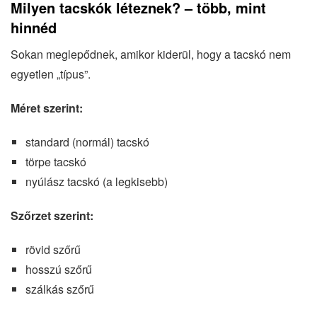
Milyen tacskók léteznek? – több, mint
hinnéd
Sokan meglepődnek, amikor kiderül, hogy a tacskó nem
egyetlen „típus”.
Méret szerint:
standard (normál) tacskó
törpe tacskó
nyúlász tacskó (a legkisebb)
Szőrzet szerint:
rövid szőrű
hosszú szőrű
szálkás szőrű