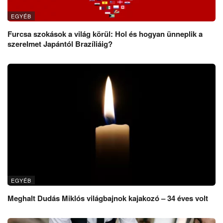
EGYÉB
Furcsa szokások a világ körül: Hol és hogyan ünneplik a
szerelmet Japántól Brazíliáig?
EGYÉB
Meghalt Dudás Miklós világbajnok kajakozó – 34 éves volt