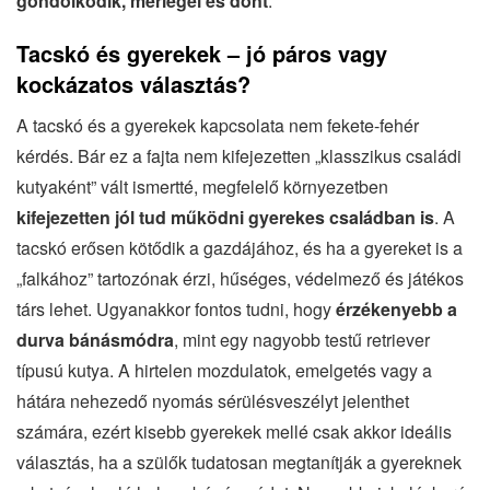
gondolkodik, mérlegel és dönt
.
Tacskó és gyerekek – jó páros vagy
kockázatos választás?
A tacskó és a gyerekek kapcsolata nem fekete-fehér
kérdés. Bár ez a fajta nem kifejezetten „klasszikus családi
kutyaként” vált ismertté, megfelelő környezetben
kifejezetten jól tud működni gyerekes családban is
. A
tacskó erősen kötődik a gazdájához, és ha a gyereket is a
„falkához” tartozónak érzi, hűséges, védelmező és játékos
társ lehet. Ugyanakkor fontos tudni, hogy
érzékenyebb a
durva bánásmódra
, mint egy nagyobb testű retriever
típusú kutya. A hirtelen mozdulatok, emelgetés vagy a
hátára nehezedő nyomás sérülésveszélyt jelenthet
számára, ezért kisebb gyerekek mellé csak akkor ideális
választás, ha a szülők tudatosan megtanítják a gyereknek