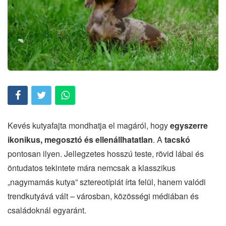
Kevés kutyafajta mondhatja el magáról, hogy
egyszerre
ikonikus, megosztó és ellenállhatatlan
. A
tacskó
pontosan ilyen. Jellegzetes hosszú teste, rövid lábai és
öntudatos tekintete mára nemcsak a klasszikus
„nagymamás kutya” sztereotípiát írta felül, hanem valódi
trendkutyává vált – városban, közösségi médiában és
családoknál egyaránt.