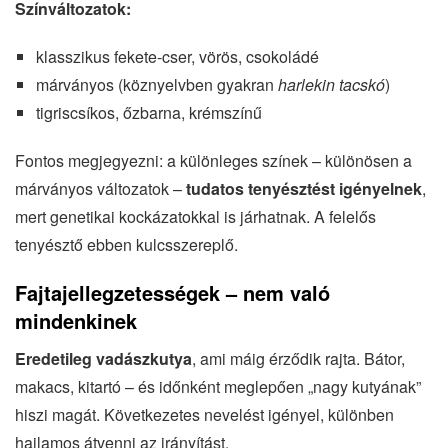
Színváltozatok:
klasszikus fekete-cser, vörös, csokoládé
márványos (köznyelvben gyakran
harlekin tacskó
)
tigriscsíkos, őzbarna, krémszínű
Fontos megjegyezni: a különleges színek – különösen a
márványos változatok –
tudatos tenyésztést igényelnek
,
mert genetikai kockázatokkal is járhatnak. A felelős
tenyésztő ebben kulcsszereplő.
Fajtajellegzetességek – nem való
mindenkinek
Eredetileg vadászkutya
, ami máig érződik rajta. Bátor,
makacs, kitartó – és időnként meglepően „nagy kutyának”
hiszi magát. Következetes nevelést igényel, különben
hajlamos átvenni az irányítást.