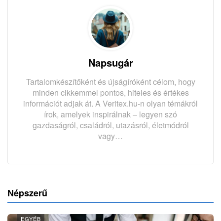
Napsugár
Tartalomkészítőként és újságíróként célom, hogy
minden cikkemmel pontos, hiteles és értékes
információt adjak át. A Veritex.hu-n olyan témákról
írok, amelyek inspirálnak – legyen szó
gazdaságról, családról, utazásról, életmódról
vagy…
Népszerű
EGYÉB