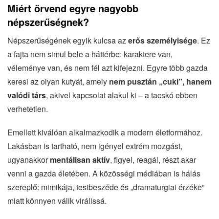
Miért örvend egyre nagyobb
népszerűségnek?
Népszerűségének egyik kulcsa az
erős személyisége
. Ez
a fajta nem simul bele a háttérbe: karaktere van,
véleménye van, és nem fél azt kifejezni. Egyre több gazda
keresi az olyan kutyát, amely
nem pusztán „cuki”, hanem
valódi társ
, akivel kapcsolat alakul ki – a tacskó ebben
verhetetlen.
Emellett kiválóan alkalmazkodik a modern életformához.
Lakásban is tartható, nem igényel extrém mozgást,
ugyanakkor
mentálisan aktív
, figyel, reagál, részt akar
venni a gazda életében. A közösségi médiában is hálás
szereplő: mimikája, testbeszéde és „dramaturgiai érzéke”
miatt könnyen válik virálissá.