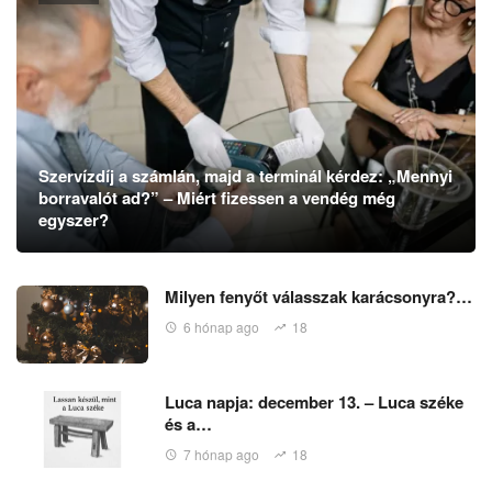
Szervízdíj a számlán, majd a terminál kérdez: „Mennyi
borravalót ad?” – Miért fizessen a vendég még
egyszer?
Milyen fenyőt válasszak karácsonyra?…
6 hónap ago
18
Luca napja: december 13. – Luca széke
és a…
7 hónap ago
18