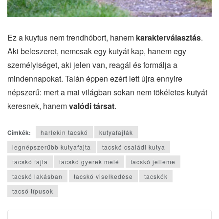
Ez a kuytus nem trendhóbort, hanem
karakterválasztás
.
Aki beleszeret, nemcsak egy kutyát kap, hanem egy
személyiséget, aki jelen van, reagál és formálja a
mindennapokat. Talán éppen ezért lett újra ennyire
népszerű: mert a mai világban sokan nem tökéletes kutyát
keresnek, hanem
valódi társat
.
Címkék:
harlekin tacskó
kutyafajták
legnépszerűbb kutyafajta
tacskó családi kutya
tacskó fajta
tacskó gyerek melé
tacskó jelleme
tacskó lakásban
tacskó viselkedése
tacskók
tacsó típusok