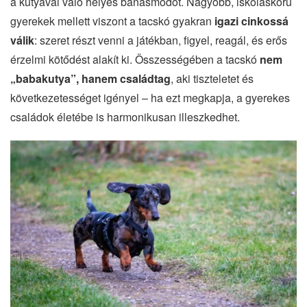
a kutyával való helyes bánásmódot. Nagyobb, iskoláskorú
gyerekek mellett viszont a tacskó gyakran
igazi cinkossá
válik
: szeret részt venni a játékban, figyel, reagál, és erős
érzelmi kötődést alakít ki. Összességében a tacskó
nem
„babakutya”, hanem családtag
, aki tiszteletet és
következetességet igényel – ha ezt megkapja, a gyerekes
családok életébe is harmonikusan illeszkedhet.