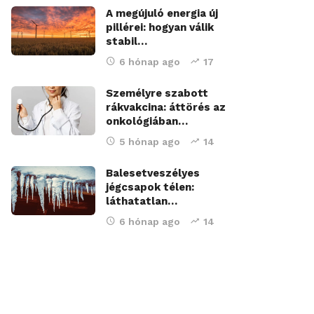
A megújuló energia új
pillérei: hogyan válik
stabil…
6 hónap ago
17
Személyre szabott
rákvakcina: áttörés az
onkológiában…
5 hónap ago
14
Balesetveszélyes
jégcsapok télen:
láthatatlan…
6 hónap ago
14