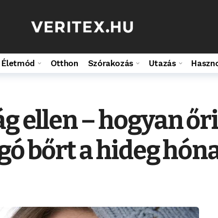
Életmód
Otthon
Szórakozás
Utazás
Haszn
ág ellen – hogyan őr
ogó bőrt a hideg hó