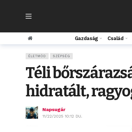
Gazdaság
Család
ÉLETMÓD
SZÉPSÉG
Téli bőrszárazs
hidratált, ragy
Napsugár
11/22/2025 10:12 DU.