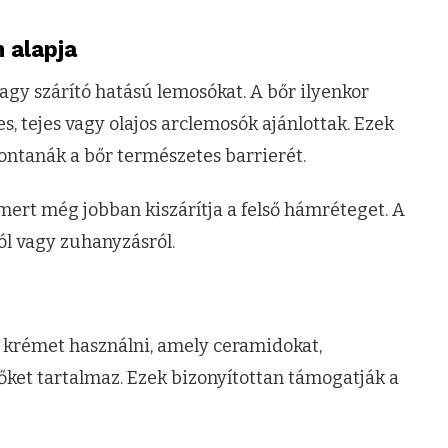
n alapja
vagy szárító hatású lemosókat. A bőr ilyenkor
, tejes vagy olajos arclemosók ajánlottak. Ezek
ntanák a bőr természetes barrierét.
, mert még jobban kiszárítja a felső hámréteget. A
ról vagy zuhanyzásról.
 krémet használni, amely ceramidokat,
őket tartalmaz. Ezek bizonyítottan támogatják a