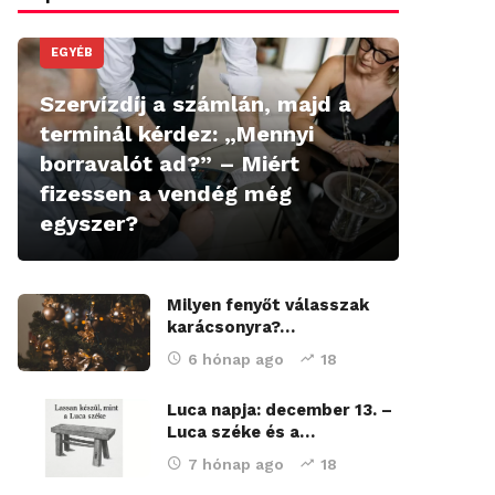
EGYÉB
Szervízdíj a számlán, majd a
terminál kérdez: „Mennyi
borravalót ad?” – Miért
fizessen a vendég még
egyszer?
Milyen fenyőt válasszak
karácsonyra?…
6 hónap ago
18
Luca napja: december 13. –
Luca széke és a…
7 hónap ago
18