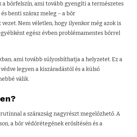
k a bőrfelszín, ami tovább gyengíti a természetes
g és benti száraz meleg – a bőr
vezet. Nem véletlen, hogy ilyenkor még azok is
 egyébként egész évben problémamentes bőrrel
ban, ami tovább súlyosbíthatja a helyzetet. Ez a
 védve legyen a kiszáradástól és a külső
nebbé válik.
len?
si rutinnal a szárazság nagyrészt megelőzhető. A
son, a bőr védőrétegének erősítésén és a