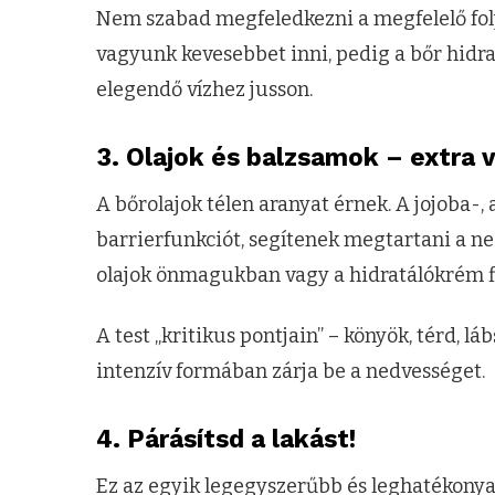
Nem szabad megfeledkezni a megfelelő fol
vagyunk kevesebbet inni, pedig a bőr hidrat
elegendő vízhez jusson.
3. Olajok és balzsamok – extra
A bőrolajok télen aranyat érnek. A jojoba-, 
barrierfunkciót, segítenek megtartani a ne
olajok önmagukban vagy a hidratálókrém fö
A test „kritikus pontjain” – könyök, térd, 
intenzív formában zárja be a nedvességet.
4. Párásítsd a lakást!
Ez az egyik legegyszerűbb és leghatékonyab