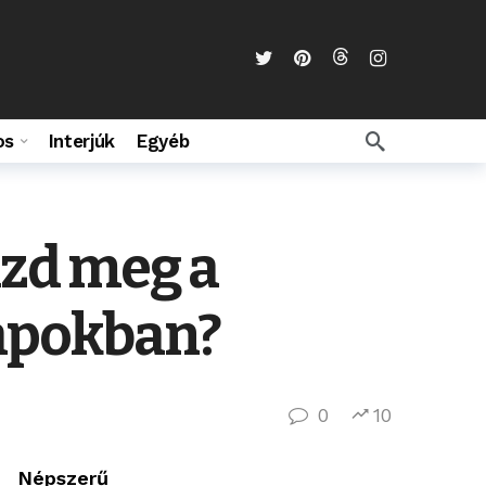
os
Interjúk
Egyéb
izd meg a
napokban?
0
10
Népszerű