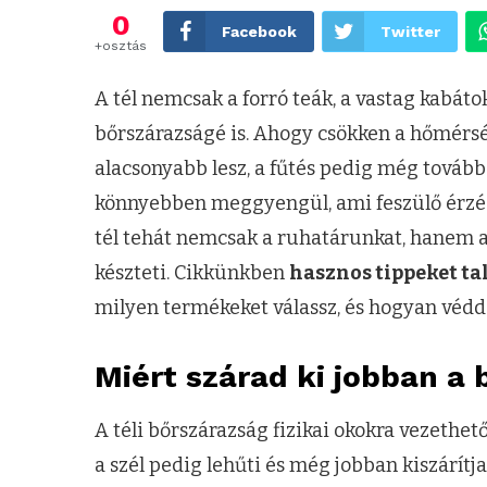
0
Facebook
Twitter
+osztás
A tél nemcsak a forró teák, a vastag kabát
bőrszárazságé is. Ahogy csökken a hőmérsé
alacsonyabb lesz, a fűtés pedig még tovább 
könnyebben meggyengül, ami feszülő érzést,
tél tehát nemcsak a ruhatárunkat, hanem a
készteti. Cikkünkben
hasznos tippeket tal
milyen termékeket válassz, és hogyan védd
Miért szárad ki jobban a 
A téli bőrszárazság fizikai okokra vezethet
a szél pedig lehűti és még jobban kiszárí