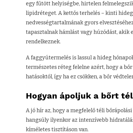
egy fűtött helyiségbe, hirtelen felmelegszi
lipidréteget. A kettős terhelés – kinti hide
nedvességtartalmának gyors elvesztéséhez 
tapasztalnak hámlást vagy húzódást, akik
rendelkeznek.
A faggyútermelés is lassul a hideg hónapok
természetes réteg felelne azért, hogy a bőr
hatásoktól, így ha ez csökken, a bőr védtele
Hogyan ápoljuk a bőrt té
A jó hír az, hogy a megfelelő téli bőrápolá
hangsúly ilyenkor az intenzívebb hidratálá
kíméletes tisztításon van.