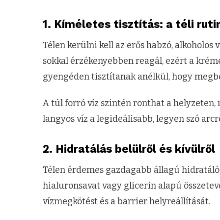
1. Kíméletes tisztítás: a téli ruti
Télen kerülni kell az erős habzó, alkoholos 
sokkal érzékenyebben reagál, ezért a krémes
gyengéden tisztítanak anélkül, hogy megbo
A túl forró víz szintén ronthat a helyzeten
langyos víz a legideálisabb, legyen szó arc
2. Hidratálás belülről és kívülről
Télen érdemes gazdagabb állagú hidratáló
hialuronsavat vagy glicerin alapú összetev
vízmegkötést és a barrier helyreállítását.