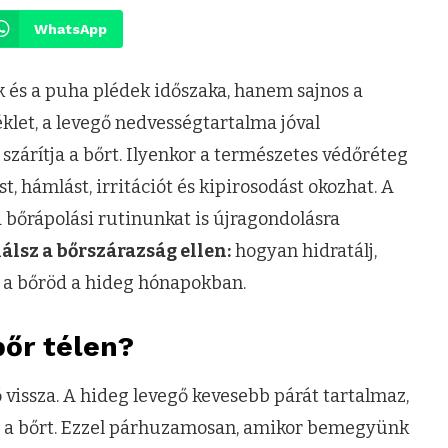
WhatsApp
ok és a puha plédek időszaka, hanem sajnos a
klet, a levegő nedvességtartalma jóval
szárítja a bőrt. Ilyenkor a természetes védőréteg
 hámlást, irritációt és kipirosodást okozhat. A
 bőrápolási rutinunkat is újragondolásra
álsz a bőrszárazság ellen:
hogyan hidratálj,
 a bőröd a hideg hónapokban.
bőr télen?
ő vissza. A hideg levegő kevesebb párát tartalmaz,
tja a bőrt. Ezzel párhuzamosan, amikor bemegyünk