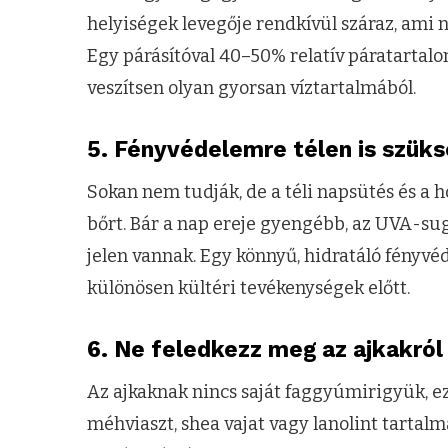
helyiségek levegője rendkívül száraz, ami ne
Egy párásítóval 40–50% relatív páratartalo
veszítsen olyan gyorsan víztartalmából.
5. Fényvédelemre télen is szüks
Sokan nem tudják, de a téli napsütés és a h
bőrt. Bár a nap ereje gyengébb, az UVA-sug
jelen vannak. Egy könnyű, hidratáló fényvéd
különösen kültéri tevékenységek előtt.
6. Ne feledkezz meg az ajkakról 
Az ajkaknak nincs saját faggyúmirigyük, ez
méhviaszt, shea vajat vagy lanolint tartal