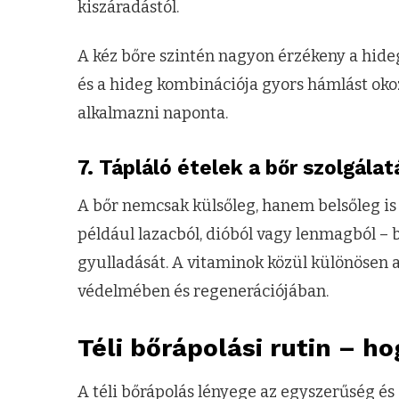
kiszáradástól.
A kéz bőre szintén nagyon érzékeny a hide
és a hideg kombinációja gyors hámlást ok
alkalmazni naponta.
7. Tápláló ételek a bőr szolgála
A bőr nemcsak külsőleg, hanem belsőleg is
például lazacból, dióból vagy lenmagból – 
gyulladását. A vitaminok közül különösen az
védelmében és regenerációjában.
Téli bőrápolási rutin – ho
A téli bőrápolás lényege az egyszerűség és 