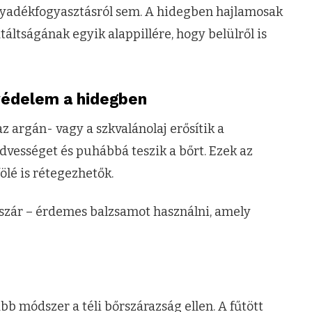
yadékfogyasztásról sem. A hidegben hajlamosak
áltságának egyik alappillére, hogy belülről is
 védelem a hidegben
az argán- vagy a szkvalánolaj erősítik a
dvességet és puhábbá teszik a bőrt. Ezek az
lé is rétegezhetők.
lábszár – érdemes balzsamot használni, amely
b módszer a téli bőrszárazság ellen. A fűtött