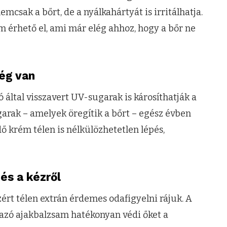
mcsak a bőrt, de a nyálkahártyát is irritálhatja.
m érhető el, ami már elég ahhoz, hogy a bőr ne
ég van
ó által visszavert UV-sugarak is károsíthatják a
arak – amelyek öregítik a bőrt – egész évben
ő krém télen is nélkülözhetetlen lépés,
és a kézről
ért télen extrán érdemes odafigyelni rájuk. A
mazó ajakbalzsam hatékonyan védi őket a