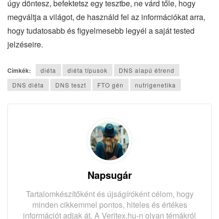
úgy döntesz, befektetsz egy tesztbe, ne várd tőle, hogy
megváltja a világot, de használd fel az információkat arra,
hogy tudatosabb és figyelmesebb legyél a saját tested
jelzéseire.
Címkék:
diéta
diéta típusok
DNS alapú étrend
DNS diéta
DNS teszt
FTO gén
nutrigenetika
Napsugár
Tartalomkészítőként és újságíróként célom, hogy
minden cikkemmel pontos, hiteles és értékes
információt adjak át. A Veritex.hu-n olyan témákról