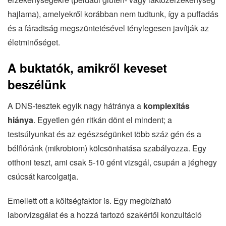
hajlama), amelyekről korábban nem tudtunk, így a puffadás
és a fáradtság megszüntetésével ténylegesen javítják az
életminőséget.
A buktatók, amikről keveset
beszélünk
A DNS-tesztek egyik nagy hátránya a
komplexitás
hiánya
. Egyetlen gén ritkán dönt el mindent; a
testsúlyunkat és az egészségünket több száz gén és a
bélflóránk (mikrobiom) kölcsönhatása szabályozza. Egy
otthoni teszt, ami csak 5-10 gént vizsgál, csupán a jéghegy
csúcsát karcolgatja.
Emellett ott a költségfaktor is. Egy megbízható
laborvizsgálat és a hozzá tartozó szakértői konzultáció