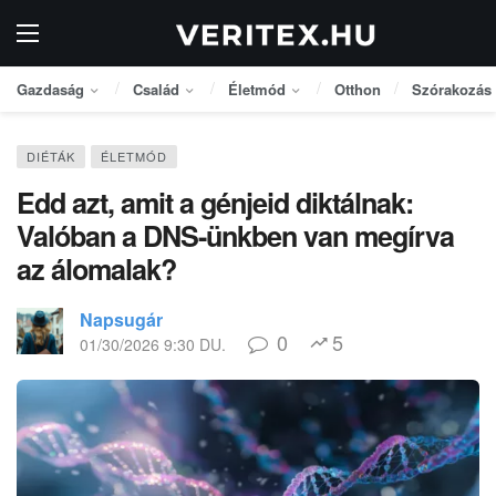
Gazdaság
Család
Életmód
Otthon
Szórakozás
DIÉTÁK
ÉLETMÓD
Edd azt, amit a génjeid diktálnak:
Valóban a DNS-ünkben van megírva
az álomalak?
Napsugár
0
5
01/30/2026 9:30 DU.