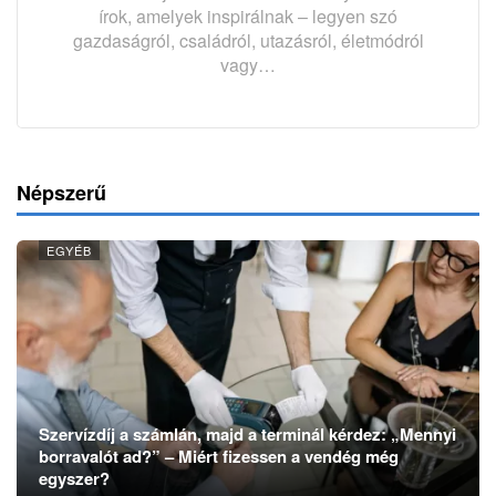
írok, amelyek inspirálnak – legyen szó
gazdaságról, családról, utazásról, életmódról
vagy…
Népszerű
EGYÉB
Szervízdíj a számlán, majd a terminál kérdez: „Mennyi
borravalót ad?” – Miért fizessen a vendég még
egyszer?