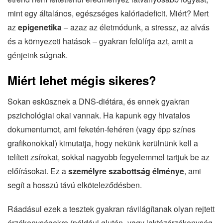
mint egy általános, egészséges kalóriadeficit. Miért? Mert
az
epigenetika
– azaz az életmódunk, a stressz, az alvás
és a környezeti hatások – gyakran felülírja azt, amit a
génjeink súgnak.
Miért lehet mégis sikeres?
Sokan esküsznek a DNS-diétára, és ennek gyakran
pszichológiai okai vannak. Ha kapunk egy hivatalos
dokumentumot, ami feketén-fehéren (vagy épp színes
grafikonokkal) kimutatja, hogy nekünk kerülnünk kell a
telített zsírokat, sokkal nagyobb fegyelemmel tartjuk be az
előírásokat. Ez a
személyre szabottság élménye
, ami
segít a hosszú távú elköteleződésben.
Ráadásul ezek a tesztek gyakran rávilágítanak olyan rejtett
érzékenységekre (például glutén- vagy laktózérzékenység