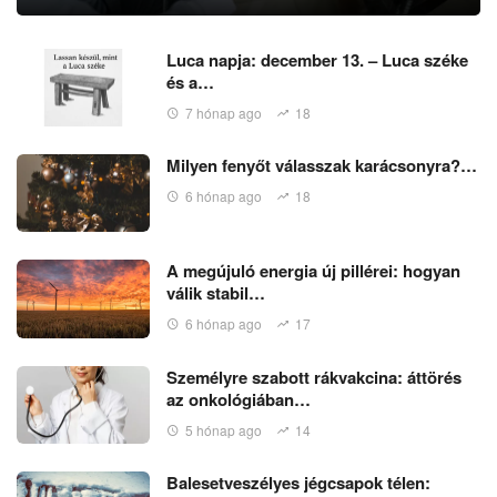
Luca napja: december 13. – Luca széke
és a…
7 hónap ago
18
Milyen fenyőt válasszak karácsonyra?…
6 hónap ago
18
A megújuló energia új pillérei: hogyan
válik stabil…
6 hónap ago
17
Személyre szabott rákvakcina: áttörés
az onkológiában…
5 hónap ago
14
Balesetveszélyes jégcsapok télen: