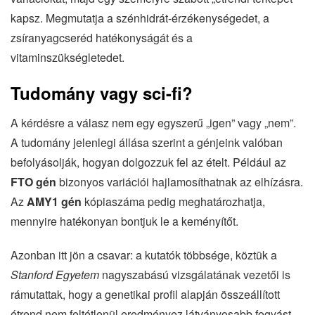
kapsz. Megmutatja a szénhidrát-érzékenységedet, a
zsíranyagcseréd hatékonyságát és a
vitaminszükségletedet.
Tudomány vagy sci-fi?
A kérdésre a válasz nem egy egyszerű „igen” vagy „nem”.
A tudomány jelenlegi állása szerint a génjeink valóban
befolyásolják, hogyan dolgozzuk fel az ételt. Például az
FTO gén
bizonyos variációi hajlamosíthatnak az elhízásra.
Az
AMY1 gén
kópiaszáma pedig meghatározhatja,
mennyire hatékonyan bontjuk le a keményítőt.
Azonban itt jön a csavar: a kutatók többsége, köztük a
Stanford Egyetem
nagyszabású vizsgálatának vezetői is
rámutattak, hogy a genetikai profil alapján összeállított
étrend nem feltétlenül eredményez látványosabb fogyást,