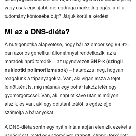
vagy csak egy újabb méregdrága marketingfogás, ami a
tudomány köntösébe bújt? Járjuk körül a kérdést!
Mi az a DNS-diéta?
A nutrigenetika alapvetése, hogy bár az emberiség 99,9%-
ban azonos genetikai állománnyal rendelkezik, az a
maradék apró töredék – az úgynevezett
SNP-k (szingli
nukleotid polimorfizmusok)
– határozza meg, hogyan
reagálunk a tápanyagokra. Van, aki vígan issza a tejet
felnőttként is, míg másnak egy pohár laktóz felér egy
gyomorgörccsel. Van, aki napi öt kávé után is mélyen
alszik, és van, aki egy délutáni teától is egész éjjel
számolja a bárányokat.
A DNS-diéta során egy nyálminta alapján elemzik ezeket a
variációkat, majd egy személyre szabott „étrendi térképet”