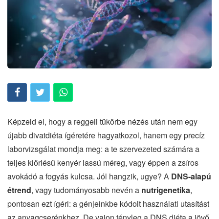
Képzeld el, hogy a reggeli tükörbe nézés után nem egy
újabb divatdiéta ígéretére hagyatkozol, hanem egy precíz
laborvizsgálat mondja meg: a te szervezeted számára a
teljes kiőrlésű kenyér lassú méreg, vagy éppen a zsíros
avokádó a fogyás kulcsa. Jól hangzik, ugye? A
DNS-alapú
étrend
, vagy tudományosabb nevén a
nutrigenetika
,
pontosan ezt ígéri: a génjeinkbe kódolt használati utasítást
az anyagcserénkhez. De vajon tényleg a DNS diéta a jövő,