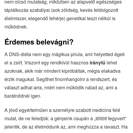
nem olcsó mulatság, miközben az alapvető egészséges
táplálkozás szabályai (sok zöldség, kevés feldolgozott
élelmiszer, elegendő fehérje) genetikai teszt nélkül is
működnek.
Érdemes belevágni?
A DNS-diéta nem egy mágikus pirula, ami helyetted égeti
el a zsírt. Viszont egy rendkívül hasznos
iránytű
lehet
azoknak, akik már mindent kipróbáltak, mégis elakadva
érzik magukat. Segíthet finomhangolni a rendszert, és
választ adhat arra, miért nem működik nálad az, ami a
barátnődnél igen.
A jövő egyértelműen a személyre szabott medicina felé
mutat, de ne feledjük: a génjeink csupán a „töltött fegyvert”
jelentik, de az életmódunk az, ami meghúzza a ravaszt. Ha