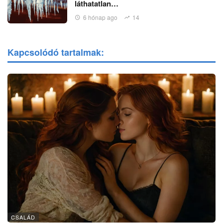
láthatatlan…
6 hónap ago
14
Kapcsolódó tartalmak:
CSALÁD