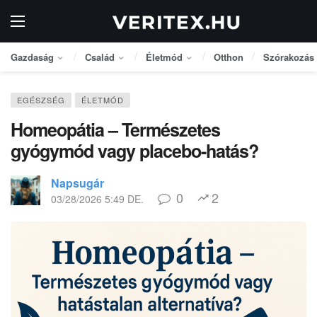
Gazdaság
Család
Életmód
Otthon
Szórakozás
EGÉSZSÉG
ÉLETMÓD
Homeopátia – Természetes
gyógymód vagy placebo-hatás?
Napsugár
0
2
03/28/2026 5:49 DE.