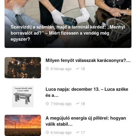
Szervízdíj a számlán, majd a terminál kérdez: „Mennyi
borravalót ad?” – Miért fizessen a vendég még
egyszer?
Milyen fenyőt válasszak karácsonyra?…
6 hónap ago
18
Luca napja: december 13. – Luca széke
és a…
7 hónap ago
18
A megújuló energia új pillérei: hogyan
válik stabil…
6 hónap ago
17