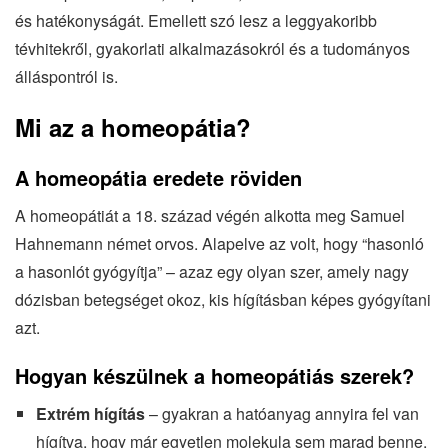
és hatékonyságát. Emellett szó lesz a leggyakoribb
tévhitekről, gyakorlati alkalmazásokról és a tudományos
álláspontról is.
Mi az a homeopátia?
A homeopátia eredete röviden
A homeopátiát a 18. század végén alkotta meg Samuel
Hahnemann német orvos. Alapelve az volt, hogy “hasonló
a hasonlót gyógyítja” – azaz egy olyan szer, amely nagy
dózisban betegséget okoz, kis hígításban képes gyógyítani
azt.
Hogyan készülnek a homeopátiás szerek?
Extrém hígítás
– gyakran a hatóanyag annyira fel van
hígítva, hogy már egyetlen molekula sem marad benne.