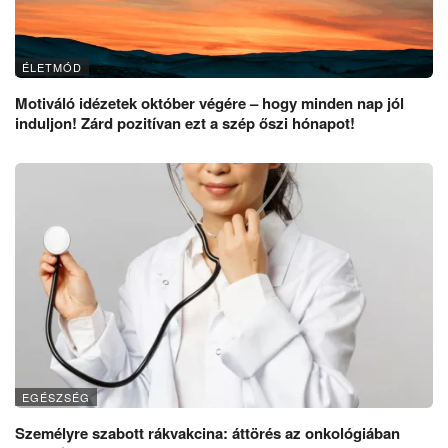
ÉLETMÓD
Motiváló idézetek október végére – hogy minden nap jól
induljon! Zárd pozitívan ezt a szép őszi hónapot!
EGÉSZSÉG
Személyre szabott rákvakcina: áttörés az onkológiában