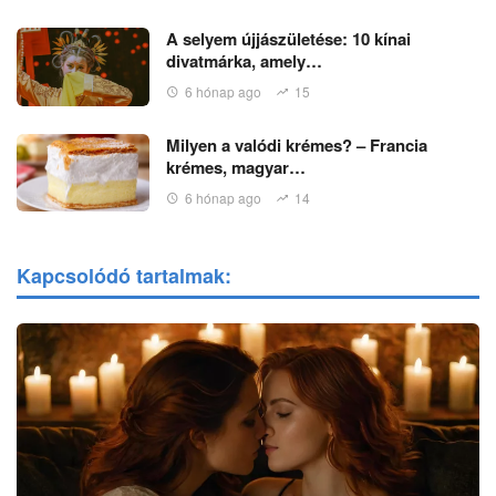
A selyem újjászületése: 10 kínai
divatmárka, amely…
6 hónap ago
15
Milyen a valódi krémes? – Francia
krémes, magyar…
6 hónap ago
14
Kapcsolódó tartalmak: