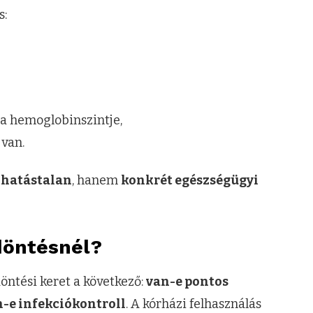
s:
 a hemoglobinszintje,
 van.
hatástalan
, hanem
konkrét egészségügyi
döntésnél?
döntési keret a következő:
van-e pontos
an-e infekciókontroll
. A kórházi felhasználás