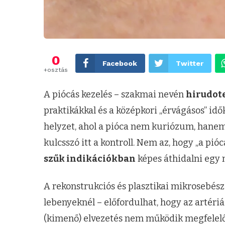
0
Facebook
Twitter
+osztás
A piócás kezelés – szakmai nevén
hirudot
praktikákkal és a középkori „érvágásos” idő
helyzet, ahol a pióca nem kuriózum, hane
kulcsszó itt a kontroll. Nem az, hogy „a p
szűk indikációkban
képes áthidalni egy 
A rekonstrukciós és plasztikai mikrosebész
lebenyeknél – előfordulhat, hogy az artéri
(kimenő) elvezetés nem működik megfelelően.