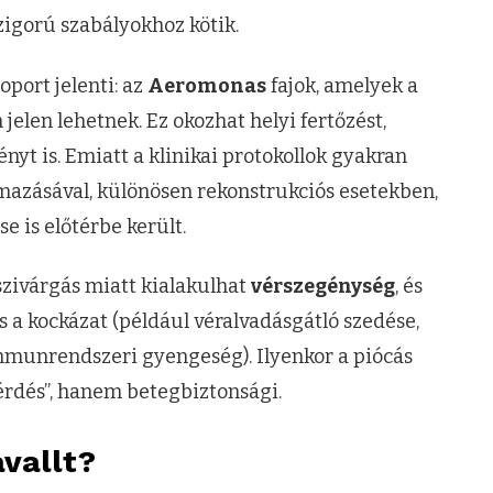
zigorú szabályokhoz kötik.
port jelenti: az
Aeromonas
fajok, amelyek a
len lehetnek. Ez okozhat helyi fertőzést,
nyt is. Emiatt a klinikai protokollok gyakran
mazásával, különösen rekonstrukciós esetekben,
e is előtérbe került.
szivárgás miatt kialakulhat
vérszegénység
, és
 a kockázat (például véralvadásgátló szedése,
mmunrendszeri gyengeség). Ilyenkor a piócás
érdés”, hanem betegbiztonsági.
avallt?