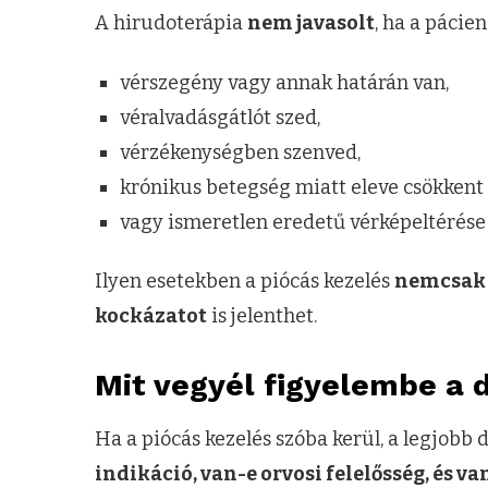
A hirudoterápia
nem javasolt
, ha a pácien
vérszegény vagy annak határán van,
véralvadásgátlót szed,
vérzékenységben szenved,
krónikus betegség miatt eleve csökkent
vagy ismeretlen eredetű vérképeltérése
Ilyen esetekben a piócás kezelés
nemcsak 
kockázatot
is jelenthet.
Mit vegyél figyelembe a 
Ha a piócás kezelés szóba kerül, a legjobb 
indikáció, van-e orvosi felelősség, és v