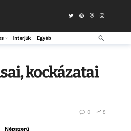
os
Interjúk
Egyéb
sai, kockázatai
0
8
Népszerű