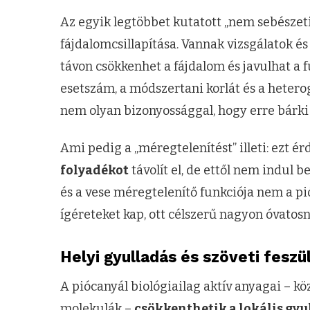
Az egyik legtöbbet kutatott „nem sebészeti
fájdalomcsillapítása. Vannak vizsgálatok é
távon csökkenhet a fájdalom és javulhat a 
esetszám, a módszertani korlát és a hetero
nem olyan bizonyossággal, hogy erre bárki
Ami pedig a „méregtelenítést” illeti: ezt é
folyadékot
távolít el, de ettől nem indul b
és a vese méregtelenítő funkciója nem a pi
ígéreteket kap, ott célszerű nagyon óvatosn
Helyi gyulladás és szöveti fesz
A piócanyál biológiailag aktív anyagai – k
molekulák –
csökkenthetik a lokális gyu