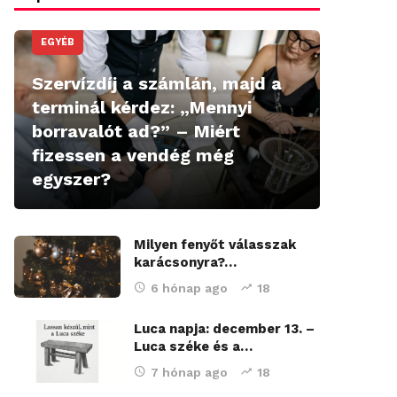
EGYÉB
Szervízdíj a számlán, majd a
terminál kérdez: „Mennyi
borravalót ad?” – Miért
fizessen a vendég még
egyszer?
Milyen fenyőt válasszak
karácsonyra?…
6 hónap ago
18
Luca napja: december 13. –
Luca széke és a…
7 hónap ago
18