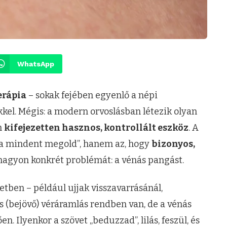
WhatsApp
erápia
– sokak fejében egyenlő a népi
kkel. Mégis: a modern orvoslásban létezik olyan
m
kifejezetten hasznos, kontrollált eszköz
. A
ióca mindent megold”, hanem az, hogy
bizonyos,
nagyon konkrét problémát: a vénás pangást.
etben – például ujjak visszavarrásánál,
ás (bejövő) véráramlás rendben van, de a vénás
 Ilyenkor a szövet „beduzzad”, lilás, feszül, és