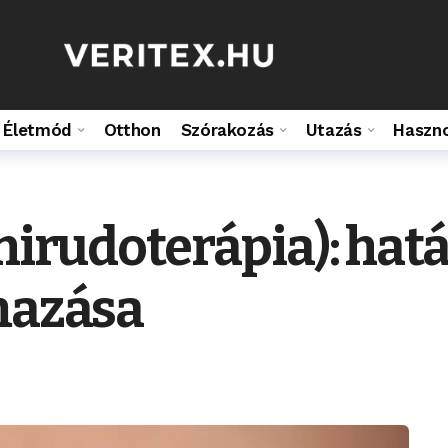
Életmód
Otthon
Szórakozás
Utazás
Haszn
hirudoterápia): hatá
mazása