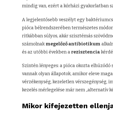
mindig van, ezért a kórházi gyakorlatban s
A legjelentősebb veszélyt egy baktériumcso
pióca bélrendszerében természetes módon je
ritkábban súlyos, akár szisztémás szövődmé
számolnak
megelőző antibiotikum
alkal
és az utóbbi években a
rezisztencia
kérdés
Szintén lényeges: a pióca okozta elhúzódó 
vannak olyan állapotok, amikor eleve magas
vérzékenység, kezeletlen vérszegénység, i
kezelés mérlegelése már nem „alternatív k
Mikor kifejezetten ellenj