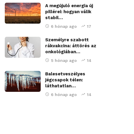
A megújuló energia új
pillérei: hogyan válik
stabil…
6 hónap ago
17
Személyre szabott
rákvakcina: áttörés az
onkológiában…
5 hónap ago
14
Balesetveszélyes
jégcsapok télen:
láthatatlan…
6 hónap ago
14