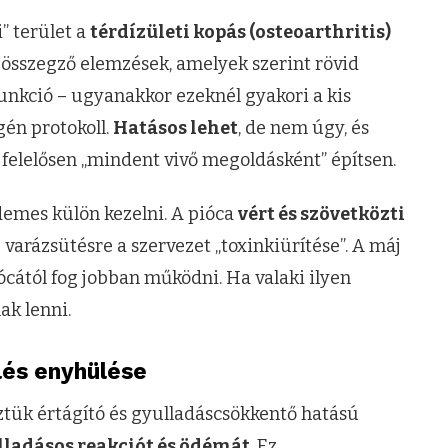
” terület a
térdízületi kopás (osteoarthritis)
s összegző elemzések, amelyek szerint rövid
funkció – ugyanakkor ezeknél gyakori a kis
gén protokoll.
Hatásos lehet
, de nem úgy, és
 felelősen „mindent vivő megoldásként” építsen.
rdemes külön kezelni. A pióca
vért és szövetközti
e varázsütésre a szervezet „toxinkiürítése”. A máj
ócától fog jobban működni. Ha valaki ilyen
ak lenni.
ülés enyhülése
öztük értágító és gyulladáscsökkentő hatású
lladásos reakciót és ödémát
. Ez