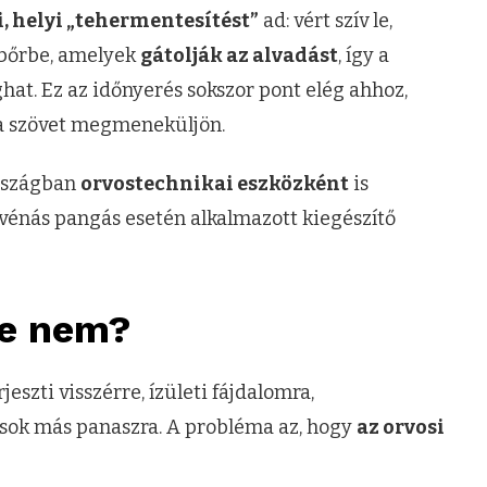
, helyi „tehermentesítést”
ad: vért szív le,
 bőrbe, amelyek
gátolják az alvadást
, így a
at. Ez az időnyerés sokszor pont elég ahhoz,
s a szövet megmeneküljön.
országban
orvostechnikai eszközként
is
 vénás pangás esetén alkalmazott kiegészítő
re nem?
eszti visszérre, ízületi fájdalomra,
 sok más panaszra. A probléma az, hogy
az orvosi