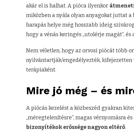
akár el is halhat. A pióca ilyenkor
átmeneti
miközben a nyála olyan anyagokat juttat a
harapás helye még hosszabb ideig szivárogh
hogy a vénás keringés „utolérje magát”, é
Nem véletlen, hogy az orvosi piócát több 
nyilvántartják/engedélyezték, kifejezetten
terápiaként.
Mire jó még – és mi
A piócás kezelést a közbeszéd gyakran kiterj
„méregtelenítésre”, magas vérnyomásra és
bizonyítékok erőssége nagyon eltérő
.