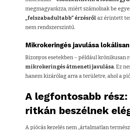
megmagyarázza, miért számolnak be egyes
„felszabadultabb” érzésről
az érintett t
nem rendszerszintű.
Mikrokeringés javulása lokálisan
Bizonyos esetekben – például krónikusan r
mikrokeringés átmeneti javulása
. Ez n
hanem kizárólag arra a területre, ahol a pi
A legfontosabb rész:
ritkán beszélnek el
A piócás kezelés nem „ártalmatlan termés