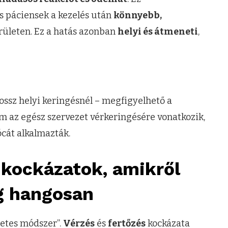
 páciensek a kezelés után
könnyebb,
erületen. Ez a hatás azonban
helyi és átmeneti
,
ossz helyi keringésnél – megfigyelhető a
em az egész szervezet vérkeringésére vonatkozik,
ócát alkalmazták.
 kockázatok, amikről
ég hangosan
zetes módszer”.
Vérzés
és
fertőzés
kockázata