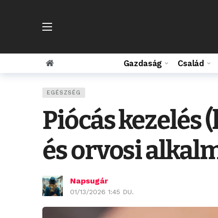
Gazdaság
Család
EGÉSZSÉG
Piócás kezelés (
és orvosi alkal
Napsugár
01/13/2026 1:45 DU.