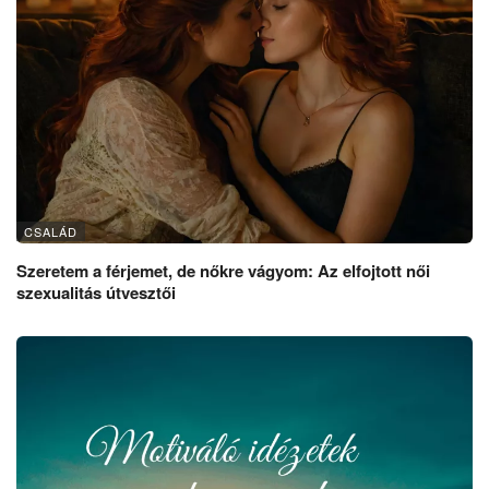
CSALÁD
Szeretem a férjemet, de nőkre vágyom: Az elfojtott női
szexualitás útvesztői