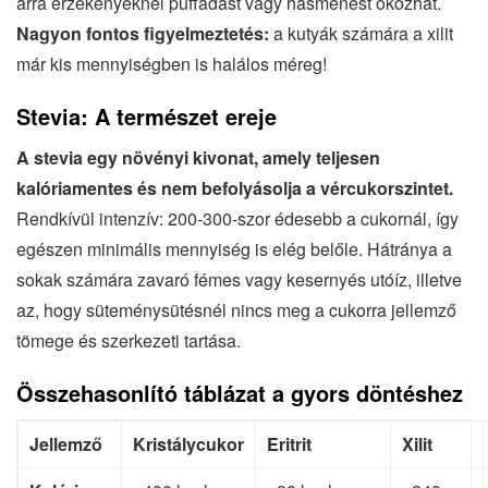
arra érzékenyeknél puffadást vagy hasmenést okozhat.
Nagyon fontos figyelmeztetés:
a kutyák számára a xilit
már kis mennyiségben is halálos méreg!
Stevia: A természet ereje
A stevia egy növényi kivonat, amely teljesen
kalóriamentes és nem befolyásolja a vércukorszintet.
Rendkívül intenzív: 200-300-szor édesebb a cukornál, így
egészen minimális mennyiség is elég belőle. Hátránya a
sokak számára zavaró fémes vagy kesernyés utóíz, illetve
az, hogy süteménysütésnél nincs meg a cukorra jellemző
tömege és szerkezeti tartása.
Összehasonlító táblázat a gyors döntéshez
Jellemző
Kristálycukor
Eritrit
Xilit