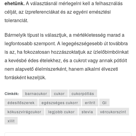
ehetünk.
A választásnál mérlegelni kell a felhasználás
célját, az ízpreferenciákat és az egyéni emésztési
toleranciát.
Bármelyik típust is választjuk, a mértékletesség marad a
legfontosabb szempont. A legegészségesebb út továbbra
is az, ha fokozatosan hozzászoktatjuk az ízlelőbimbóinkat
a kevésbé édes ételekhez, és a cukrot vagy annak pótlóit
nem alapvető élelmiszerként, hanem alkalmi élvezeti
forrásként kezeljük.
Címkék:
barnacukor
cukor
cukorpótlás
édesítőszerek
egészséges cukorr
eritrit
GI
kókuszvirágcukor
legjobb cukor
stevia
vércukorszint
xilit