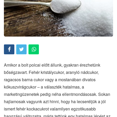
Amikor a bolt polcai előtt állunk, gyakran érezhetünk
bőségzavart. Fehér kristálycukor, aranyló nádcukor,
ragacsos barna cukor vagy a mostanában divatos
kókuszvirágcukor – a választék hatalmas, a
marketingüzenetek pedig néha ellentmondásosak. Sokan
hajlamosak vagyunk azt hinni, hogy ha lecseréljük a jól
ismert fehér kockacukrot valamilyen egzotikusabb
hangzású változatra, máris tettünk egy hatalmas lépést az