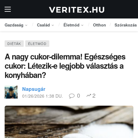
Gazdaság
Család
Életmód
Otthon
Szórakozás
DIÉTÁK
ÉLETMÓD
A nagy cukor-dilemma! Egészséges
cukor: Létezik-e legjobb választás a
konyhában?
Napsugár
0
2
01/26/2026 1:38 DU.