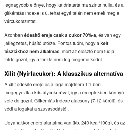
legnagyobb előnye, hogy kalóriatartalma szinte nulla, és a
glikémiás indexe is 0, tehát egyáltalán nem emeli meg a
vércukorszintet.
Azonban
édesítő ereje csak a cukor 70%-a
, és van egy
jellegzetes, hűsítő utóíze. Fontos tudni, hogy a
kelt
tésztákhoz nem alkalmas
, mert az élesztő nem tudja
feldolgozni, így a tészta nem fog megemelkedni.
Xilit (Nyírfacukor): A klasszikus alternatíva
A xilit édesítő ereje és állaga majdnem 1:1-ben
megegyezik a kristálycukoréval, így a receptekben könnyű
vele dolgozni. Glikémiás indexe alacsony (7-12 körüli), és
védi a fogakat a szuvasodástól.
Ugyanakkor energiatartalma van (kb. 240 kcal/100g), és az