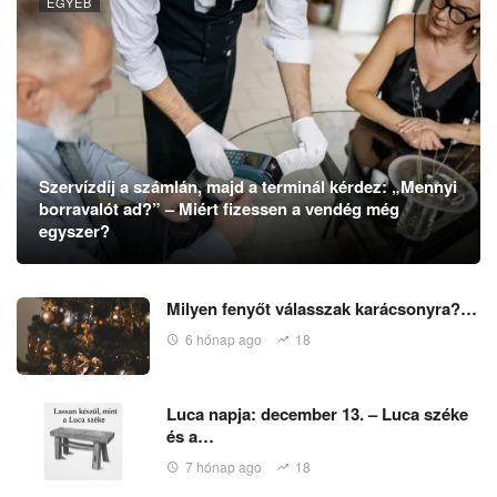
EGYÉB
Szervízdíj a számlán, majd a terminál kérdez: „Mennyi
borravalót ad?” – Miért fizessen a vendég még
egyszer?
Milyen fenyőt válasszak karácsonyra?…
6 hónap ago
18
Luca napja: december 13. – Luca széke
és a…
7 hónap ago
18