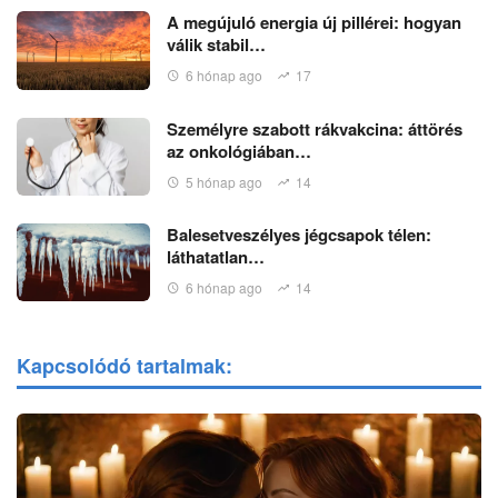
A megújuló energia új pillérei: hogyan
válik stabil…
6 hónap ago
17
Személyre szabott rákvakcina: áttörés
az onkológiában…
5 hónap ago
14
Balesetveszélyes jégcsapok télen:
láthatatlan…
6 hónap ago
14
Kapcsolódó tartalmak: