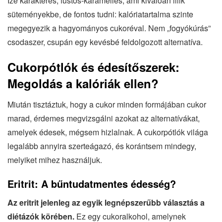
Íze karakteres, füstös-karamelles, ami kiválóan illik
süteményekbe, de fontos tudni: kalóriatartalma szinte
megegyezik a hagyományos cukoréval. Nem „fogyókúrás”
csodaszer, csupán egy kevésbé feldolgozott alternatíva.
Cukorpótlók és édesítőszerek:
Megoldás a kalóriák ellen?
Miután tisztáztuk, hogy a cukor minden formájában cukor
marad, érdemes megvizsgálni azokat az alternatívákat,
amelyek édesek, mégsem hizlalnak. A cukorpótlók világa
legalább annyira szerteágazó, és korántsem mindegy,
melyiket mihez használjuk.
Eritrit: A bűntudatmentes édesség?
Az eritrit jelenleg az egyik legnépszerűbb választás a
diétázók körében.
Ez egy cukoralkohol, amelynek