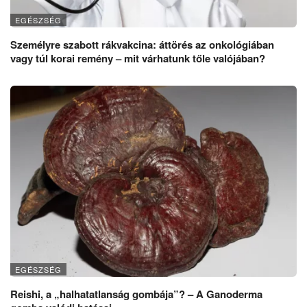
EGÉSZSÉG
Személyre szabott rákvakcina: áttörés az onkológiában
vagy túl korai remény – mit várhatunk tőle valójában?
EGÉSZSÉG
Reishi, a „halhatatlanság gombája”? – A Ganoderma