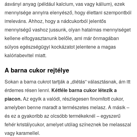
ásványi anyag (például kalcium, vas vagy kálium), ezek
mennyisége annyira elenyésző, hogy élettani szempontból
irreleváns. Ahhoz, hogy a nádcukorból jelentős
mennyiségű vashoz jussunk, olyan hatalmas mennyiséget
kellene elfogyasztanunk belőle, ami már önmagában
súlyos egészségügyi kockázatot jelentene a magas
kalóriabevitel miatt.
A barna cukor rejtélye
Sokan a barna cukrot tartják a „diétás” választásnak, ám itt
érdemes résen lenni.
Kétféle barna cukor létezik a
piacon.
Az egyik a valódi, részlegesen finomított cukor,
amelyben benne maradt a természetes melasz. A másik –
és ez a gyakoribb az olcsóbb termékeknél – egyszerű
fehér kristálycukor, amelyet utólag színeznek be melasszal
vagy karamellel.