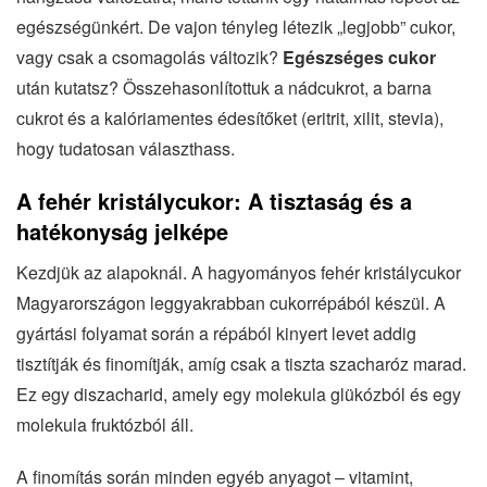
egészségünkért. De vajon tényleg létezik „legjobb” cukor,
vagy csak a csomagolás változik?
Egészséges cukor
után kutatsz? Összehasonlítottuk a nádcukrot, a barna
cukrot és a kalóriamentes édesítőket (eritrit, xilit, stevia),
hogy tudatosan választhass.
A fehér kristálycukor: A tisztaság és a
hatékonyság jelképe
Kezdjük az alapoknál. A hagyományos fehér kristálycukor
Magyarországon leggyakrabban cukorrépából készül. A
gyártási folyamat során a répából kinyert levet addig
tisztítják és finomítják, amíg csak a tiszta szacharóz marad.
Ez egy diszacharid, amely egy molekula glükózból és egy
molekula fruktózból áll.
A finomítás során minden egyéb anyagot – vitamint,