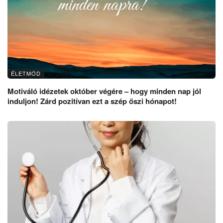
ÉLETMÓD
Motiváló idézetek október végére – hogy minden nap jól
induljon! Zárd pozitívan ezt a szép őszi hónapot!