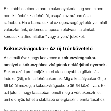
Ez utóbbi esetben a barna cukor gyakorlatilag semmiben
nem különbözik a fehértől, csupán az árában és a
színében. Ha a barna cukrot az egészségügyi előnyei miatt
választanánk, érdemes alaposan elolvasni a címkét:
keressük a „finomítatlan” vagy „nyers” jelzőket.
Kókuszvirágcukor: Az új trónkövetelő
Az elmúlt évek nagy kedvence
a kókuszvirágcukor,
amelyet a kókuszpálma virágának nektárjából nyernek.
Sokan azért preferálják, mert alacsonyabb a glikémiás
indexe (GI), mint a fehércukornak. Míg a kristálycukor GI-je
65 körül mozog, a kókuszvirágcukoré 35-54 között van. Ez
azt jelenti, hogy lassabban emeli meg a vércukorszintet,
ami előnyös lehet a stabilabb energiaszint fenntartásához.