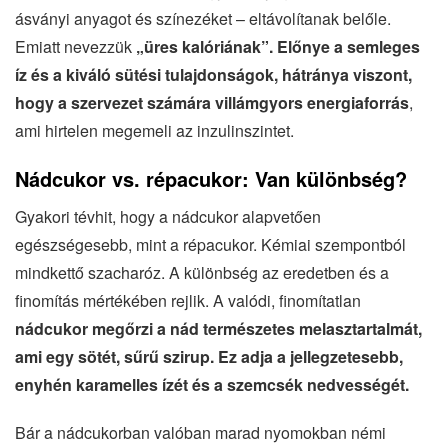
ásványi anyagot és színezéket – eltávolítanak belőle.
Emiatt nevezzük
„üres kalóriának”.
Előnye a semleges
íz és a kiváló sütési tulajdonságok, hátránya viszont,
hogy a szervezet számára villámgyors energiaforrás
,
ami hirtelen megemeli az inzulinszintet.
Nádcukor vs. répacukor: Van különbség?
Gyakori tévhit, hogy a nádcukor alapvetően
egészségesebb, mint a répacukor. Kémiai szempontból
mindkettő szacharóz. A különbség az eredetben és a
finomítás mértékében rejlik. A valódi, finomítatlan
nádcukor megőrzi a nád természetes melasztartalmát,
ami egy sötét, sűrű szirup. Ez adja a jellegzetesebb,
enyhén karamelles ízét és a szemcsék nedvességét.
Bár a nádcukorban valóban marad nyomokban némi