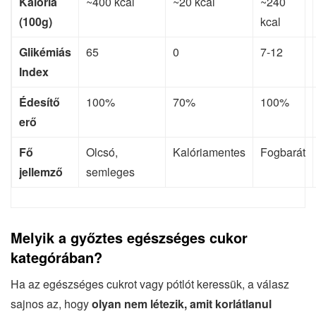
Kalória
~400 kcal
~20 kcal
~240
(100g)
kcal
Glikémiás
65
0
7-12
Index
Édesítő
100%
70%
100%
erő
Fő
Olcsó,
Kalóriamentes
Fogbarát
jellemző
semleges
Melyik a győztes egészséges cukor
kategórában?
Ha az egészséges cukrot vagy pótlót keressük, a válasz
sajnos az, hogy
olyan nem létezik, amit korlátlanul