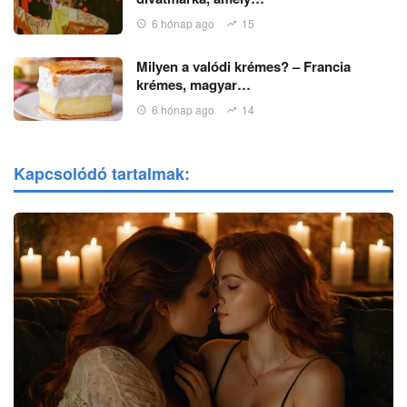
6 hónap ago
15
Milyen a valódi krémes? – Francia
krémes, magyar…
6 hónap ago
14
Kapcsolódó tartalmak: