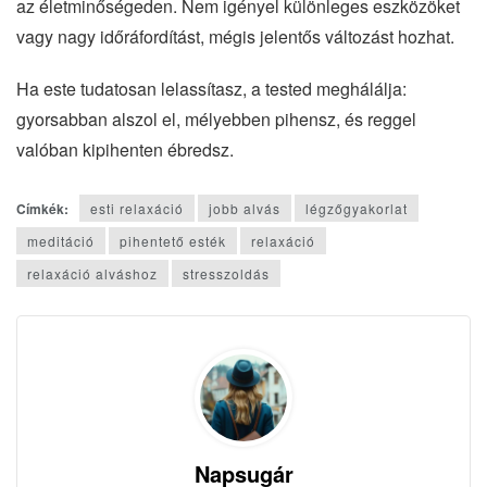
az életminőségeden. Nem igényel különleges eszközöket
vagy nagy időráfordítást, mégis jelentős változást hozhat.
Ha este tudatosan lelassítasz, a tested meghálálja:
gyorsabban alszol el, mélyebben pihensz, és reggel
valóban kipihenten ébredsz.
Címkék:
esti relaxáció
jobb alvás
légzőgyakorlat
meditáció
pihentető esték
relaxáció
relaxáció alváshoz
stresszoldás
Napsugár