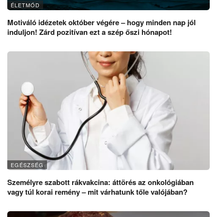
ÉLETMÓD
Motiváló idézetek október végére – hogy minden nap jól
induljon! Zárd pozitívan ezt a szép őszi hónapot!
EGÉSZSÉG
Személyre szabott rákvakcina: áttörés az onkológiában
vagy túl korai remény – mit várhatunk tőle valójában?