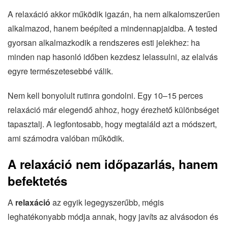
A relaxáció akkor működik igazán, ha nem alkalomszerűen
alkalmazod, hanem beépíted a mindennapjaidba. A tested
gyorsan alkalmazkodik a rendszeres esti jelekhez: ha
minden nap hasonló időben kezdesz lelassulni, az elalvás
egyre természetesebbé válik.
Nem kell bonyolult rutinra gondolni. Egy 10–15 perces
relaxáció már elegendő ahhoz, hogy érezhető különbséget
tapasztalj. A legfontosabb, hogy megtaláld azt a módszert,
ami számodra valóban működik.
A relaxáció nem időpazarlás, hanem
befektetés
A
relaxáció
az egyik legegyszerűbb, mégis
leghatékonyabb módja annak, hogy javíts az alvásodon és