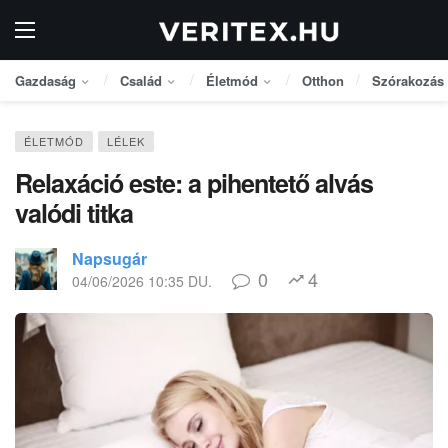
Gazdaság
Család
Életmód
Otthon
Szórakozás
ÉLETMÓD
LÉLEK
Relaxáció este: a pihentető alvás
valódi titka
Napsugár
0
4
04/06/2026 10:35 DU.