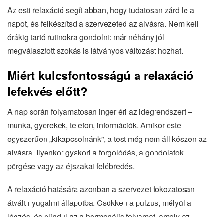
Az esti relaxáció segít abban, hogy tudatosan zárd le a
napot, és felkészítsd a szervezeted az alvásra. Nem kell
órákig tartó rutinokra gondolni: már néhány jól
megválasztott szokás is látványos változást hozhat.
Miért kulcsfontosságú a relaxáció
lefekvés előtt?
A nap során folyamatosan inger éri az idegrendszert –
munka, gyerekek, telefon, információk. Amikor este
egyszerűen „kikapcsolnánk”, a test még nem áll készen az
alvásra. Ilyenkor gyakori a forgolódás, a gondolatok
pörgése vagy az éjszakai felébredés.
A relaxáció hatására azonban a szervezet fokozatosan
átvált nyugalmi állapotba. Csökken a pulzus, mélyül a
légzés, és elindul az a hormonális folyamat, amely az