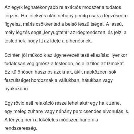
Az egyik leghatékonyabb relaxációs módszer a tudatos
légzés. Ha lefekvés után néhány percig csak a légzésedre
figyelsz, máris csökkented a belső feszültséget. A lassú,
mély légzés segít „lenyugtatni” az idegrendszert, és jelzi a
testednek, hogy itt az ideje a pihenésnek.
Szintén jól működik az úgynevezett testi ellazítás: ilyenkor
tudatosan végigmész a testeden, és ellazítod az izmokat.
Ez különösen hasznos azoknak, akik napközben sok
feszültséget hordoznak a vállukban, hátukban vagy
nyakukban.
Egy rövid esti relaxáció része lehet akár egy halk zene,
egy meleg zuhany vagy néhány perc csendes elvonulás is.
A lényeg nem a tökéletes módszer, hanem a
rendszeresség.