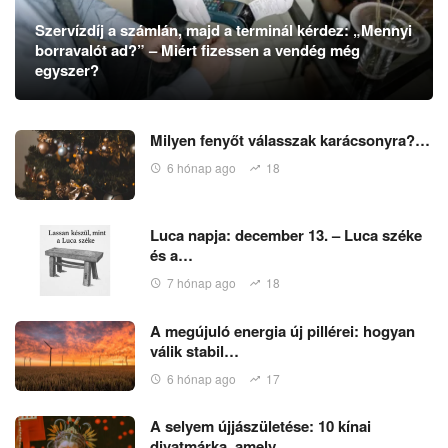
Szervízdíj a számlán, majd a terminál kérdez: „Mennyi
borravalót ad?” – Miért fizessen a vendég még
egyszer?
Milyen fenyőt válasszak karácsonyra?…
6 hónap ago
18
Luca napja: december 13. – Luca széke
és a…
7 hónap ago
18
A megújuló energia új pillérei: hogyan
válik stabil…
6 hónap ago
17
A selyem újjászületése: 10 kínai
divatmárka, amely…