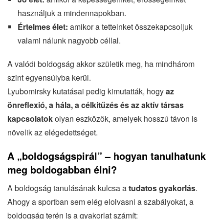
használjuk a mindennapokban.
Értelmes élet:
amikor a tetteinket összekapcsoljuk
valami nálunk nagyobb céllal.
A valódi boldogság akkor születik meg, ha mindhárom
szint egyensúlyba kerül.
Lyubomirsky kutatásai pedig kimutatták, hogy
az
önreflexió, a hála, a célkitűzés és az aktív társas
kapcsolatok
olyan eszközök, amelyek hosszú távon is
növelik az elégedettséget.
A „boldogságspirál” – hogyan tanulhatunk
meg boldogabban élni?
A boldogság tanulásának kulcsa a
tudatos gyakorlás
.
Ahogy a sportban sem elég elolvasni a szabályokat, a
boldogság terén is a gyakorlat számít: