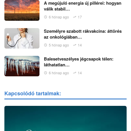
A megújuló energia új pillérei: hogyan
válik stabil…
6 hónap ago
17
Személyre szabott rákvakcina: áttörés
az onkológiában…
5 hónap ago
14
Balesetveszélyes jégcsapok télen:
láthatatlan…
6 hónap ago
14
Kapcsolódó tartalmak: