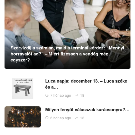
Szervízdíj a számlán, majd a terminál kérdez: „Mennyi
borravalót ad?” – Miért fizessen a vendég még
egyszer?
Luca napja: december 13. – Luca széke
és a…
7 hónap ago
18
Milyen fenyőt válasszak karácsonyra?…
6 hónap ago
18