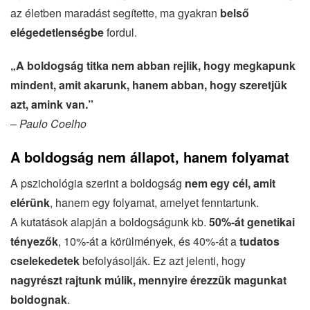
az életben maradást segítette, ma gyakran
belső
elégedetlenségbe
fordul.
„A boldogság titka nem abban rejlik, hogy megkapunk
mindent, amit akarunk, hanem abban, hogy szeretjük
azt, amink van.”
–
Paulo Coelho
A boldogság nem állapot, hanem folyamat
A pszichológia szerint a boldogság
nem egy cél, amit
elérünk
, hanem egy folyamat, amelyet fenntartunk.
A kutatások alapján a boldogságunk kb.
50%-át genetikai
tényezők
, 10%-át a körülmények, és 40%-át a
tudatos
cselekedetek
befolyásolják. Ez azt jelenti, hogy
nagyrészt rajtunk múlik, mennyire érezzük magunkat
boldognak
.