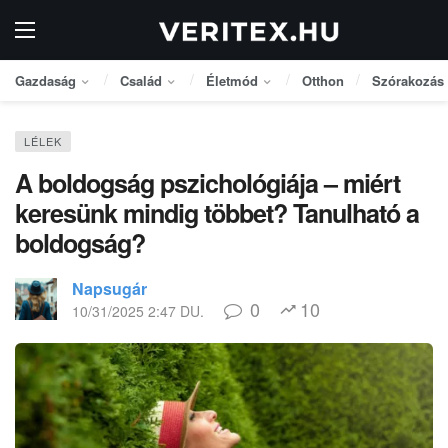
Gazdaság
Család
Életmód
Otthon
Szórakozás
LÉLEK
A boldogság pszichológiája – miért
keresünk mindig többet? Tanulható a
boldogság?
Napsugár
0
10
10/31/2025 2:47 DU.