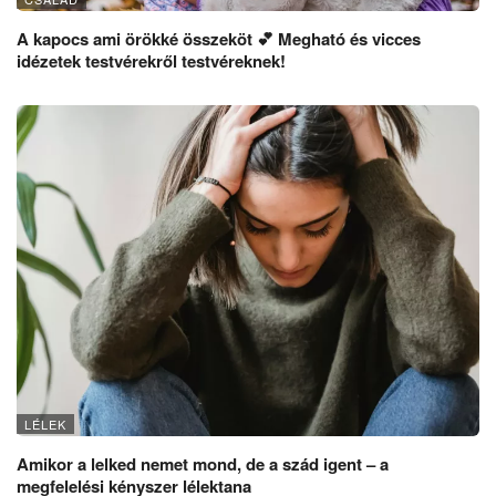
A kapocs ami örökké összeköt 💕 Megható és vicces
idézetek testvérekről testvéreknek!
LÉLEK
Amikor a lelked nemet mond, de a szád igent – a
megfelelési kényszer lélektana