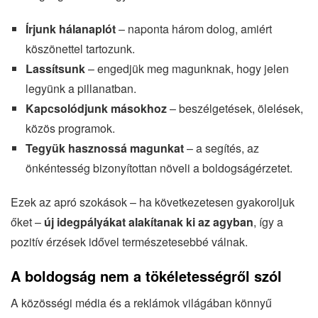
Írjunk hálanaplót
– naponta három dolog, amiért
köszönettel tartozunk.
Lassítsunk
– engedjük meg magunknak, hogy jelen
legyünk a pillanatban.
Kapcsolódjunk másokhoz
– beszélgetések, ölelések,
közös programok.
Tegyük hasznossá magunkat
– a segítés, az
önkéntesség bizonyítottan növeli a boldogságérzetet.
Ezek az apró szokások – ha következetesen gyakoroljuk
őket –
új idegpályákat alakítanak ki az agyban
, így a
pozitív érzések idővel természetesebbé válnak.
A boldogság nem a tökéletességről szól
A közösségi média és a reklámok világában könnyű