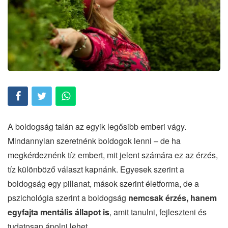
A boldogság talán az egyik legősibb emberi vágy.
Mindannyian szeretnénk boldogok lenni – de ha
megkérdeznénk tíz embert, mit jelent számára ez az érzés,
tíz különböző választ kapnánk. Egyesek szerint a
boldogság egy pillanat, mások szerint életforma, de a
pszichológia szerint a boldogság
nemcsak érzés, hanem
egyfajta mentális állapot is
, amit tanulni, fejleszteni és
tudatosan ápolni lehet.