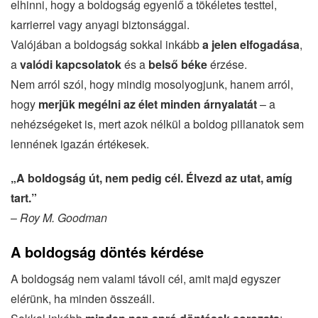
elhinni, hogy a boldogság egyenlő a tökéletes testtel,
karrierrel vagy anyagi biztonsággal.
Valójában a boldogság sokkal inkább
a jelen elfogadása
,
a
valódi kapcsolatok
és a
belső béke
érzése.
Nem arról szól, hogy mindig mosolyogjunk, hanem arról,
hogy
merjük megélni az élet minden árnyalatát
– a
nehézségeket is, mert azok nélkül a boldog pillanatok sem
lennének igazán értékesek.
„A boldogság út, nem pedig cél. Élvezd az utat, amíg
tart.”
–
Roy M. Goodman
A boldogság döntés kérdése
A boldogság nem valami távoli cél, amit majd egyszer
elérünk, ha minden összeáll.