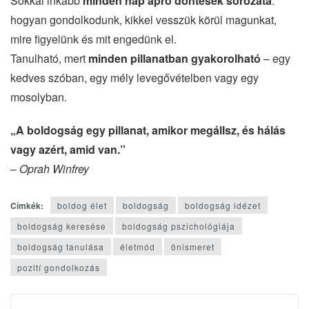
Sokkal inkább
minden nap apró döntések sorozata
:
hogyan gondolkodunk, kikkel vesszük körül magunkat,
mire figyelünk és mit engedünk el.
Tanulható, mert
minden pillanatban gyakorolható
– egy
kedves szóban, egy mély levegővételben vagy egy
mosolyban.
„A boldogság egy pillanat, amikor megállsz, és hálás
vagy azért, amid van.”
–
Oprah Winfrey
Címkék:
boldog élet
boldogság
boldogság idézet
boldogság keresése
boldogság pszichológiája
boldogság tanulása
életmód
önismeret
pozití gondolkozás