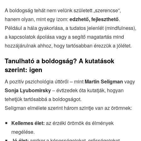
A boldogság tehát nem velünk született „szerencse”,
hanem olyan, mint egy izom:
edzhető, fejleszthető
.
Például a hála gyakorlása, a tudatos jelenlét (mindfulness),
a kapcsolatok ápolása vagy a segítő magatartás mind
hozzájárulnak ahhoz, hogy tartósabban érezzük a jólétet.
Tanulható a boldogság? A kutatások
szerint: igen
A pozitív pszichológia úttörői – mint
Martin Seligman
vagy
Sonja Lyubomirsky
– évtizedek óta kutatják, hogyan
tehetjük tartósabbá a boldogságot.
Seligman elmélete szerint három szintje van az örömnek:
Kellemes élet:
az érzéki örömök és élmények
megélése.
Jó élet:
amikor a képességeinket, erősségeinket