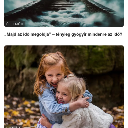
ÉLETMÓD
„Majd az idő megoldja” – tényleg gyógyír mindenre az idő?
CSALÁD