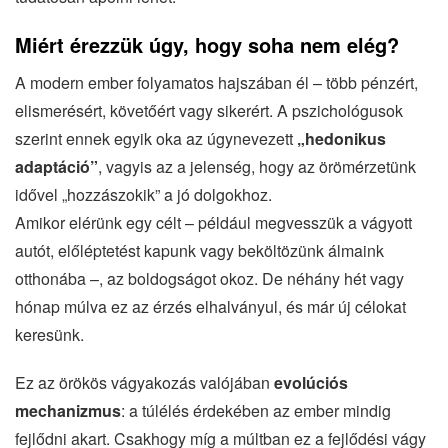
Miért érezzük úgy, hogy soha nem elég?
A modern ember folyamatos hajszában él – több pénzért,
elismerésért, követőért vagy sikerért. A pszichológusok
szerint ennek egyik oka az úgynevezett
„hedonikus
adaptáció”
, vagyis az a jelenség, hogy az örömérzetünk
idővel „hozzászokik” a jó dolgokhoz.
Amikor elérünk egy célt – például megvesszük a vágyott
autót, előléptetést kapunk vagy beköltözünk álmaink
otthonába –, az boldogságot okoz. De néhány hét vagy
hónap múlva ez az érzés elhalványul, és már új célokat
keresünk.
Ez az örökös vágyakozás valójában
evolúciós
mechanizmus
: a túlélés érdekében az ember mindig
fejlődni akart. Csakhogy míg a múltban ez a fejlődési vágy