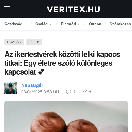
Gazdaság
Család
Életmód
Otthon
Szórakozás
CSALÁD
LÉLEK
Az ikertestvérek közötti lelki kapocs
titkai: Egy életre szóló különleges
kapcsolat 💕
Napsugár
0
6
08/04/2025 3:58 DU.