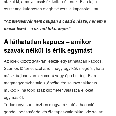
alakul ki, amelyet csak ők ketten értenek. Ez a fajta
összhang különösen meghitté teszi a kapcsolatukat.
“Az ikertestvér nem csupán a család része, hanem a
másik feled – a szíved tükörképe.”
A láthatatlan kapocs – amikor
szavak nélkül is értik egymást
Az ikrek között gyakran létezik egy láthatatlan kapocs.
Számos történet szól arról, hogy egyikük megérzi, ha a
másik bajban van, szomorú vagy épp boldog. Ez a
megmagyarázhatatlan „érzékelés” sokszor akkor is
működik, ha több száz kilométer választja el őket
egymástól.
Tudományosan részben magyarázható a hasonló
gondolkodásmóddal és élettapasztalatokkal, de sokan