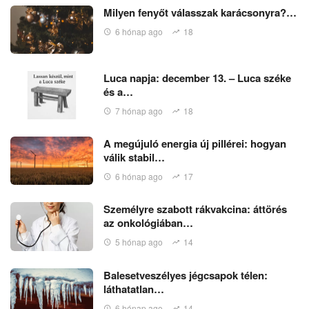
Milyen fenyőt válasszak karácsonyra?…
6 hónap ago
18
Luca napja: december 13. – Luca széke
és a…
7 hónap ago
18
A megújuló energia új pillérei: hogyan
válik stabil…
6 hónap ago
17
Személyre szabott rákvakcina: áttörés
az onkológiában…
5 hónap ago
14
Balesetveszélyes jégcsapok télen:
láthatatlan…
6 hónap ago
14