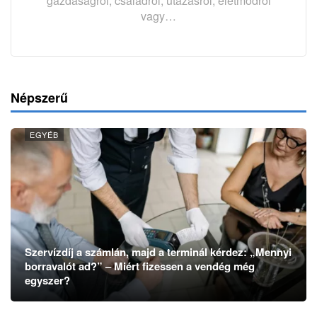
gazdaságról, családról, utazásról, életmódról
vagy…
Népszerű
EGYÉB
Szervízdíj a számlán, majd a terminál kérdez: „Mennyi
borravalót ad?” – Miért fizessen a vendég még
egyszer?