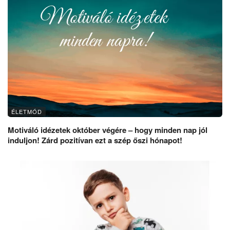
ÉLETMÓD
Motiváló idézetek október végére – hogy minden nap jól
induljon! Zárd pozitívan ezt a szép őszi hónapot!