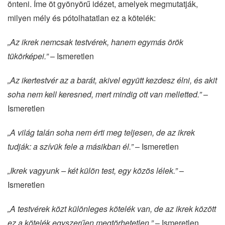
önteni. Íme öt gyönyörű idézet, amelyek megmutatják,
milyen mély és pótolhatatlan ez a kötelék:
„Az ikrek nemcsak testvérek, hanem egymás örök
tükörképei.”
– Ismeretlen
„Az ikertestvér az a barát, akivel együtt kezdesz élni, és akit
soha nem kell keresned, mert mindig ott van melletted.”
–
Ismeretlen
„A világ talán soha nem érti meg teljesen, de az ikrek
tudják: a szívük fele a másikban él.”
– Ismeretlen
„Ikrek vagyunk – két külön test, egy közös lélek.”
–
Ismeretlen
„A testvérek közt különleges kötelék van, de az ikrek között
ez a kötelék egyszerűen megtörhetetlen.”
– Ismeretlen