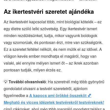
Az ikertestvéri szeretet ajándéka
Az ikertestvéri kapcsolat több, mint biológiai kötelék – ez
egy életre szóló lelki szövetség. Egy ikertestvér ismeri
minden rezdülésünket, tudja, mikor vagyunk boldogok
vagy szomorúak, és pontosan érzi, mire van szükségünk.
Ez a szeretet feltétel nélküli, és nem múlik el az idővel. A
világon kevés ember mondhatja el magáról, hogy van
valaki, aki ennyire mélyen ismeri őt – az ikrek azonban
pontosan tudják, milyen érzés ez.
💡
További olvasnivaló
: Ha szeretnél még több gyönyörű
gondolatot olvasni a testvéri szeretetről, ajánlom
figyelmedbe a
A kapocs ami örökké összeköt 💕
Megható és vicces idézetek testvérekről testvéreknek!
című cikkünket, ahol még több inspiráló mondatot találsz a