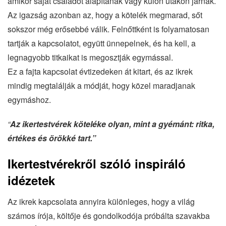
amikor saját családot alapítanak vagy külön utakon járnak.
Az igazság azonban az, hogy a kötelék megmarad, sőt
sokszor még erősebbé válik. Felnőttként is folyamatosan
tartják a kapcsolatot, együtt ünnepelnek, és ha kell, a
legnagyobb titkaikat is megosztják egymással.
Ez a fajta kapcsolat évtizedeken át kitart, és az ikrek
mindig megtalálják a módját, hogy közel maradjanak
egymáshoz.
“
Az ikertestvérek köteléke olyan, mint a gyémánt: ritka,
értékes és örökké tart.”
Ikertestvérekről szóló inspiráló
idézetek
Az ikrek kapcsolata annyira különleges, hogy a világ
számos írója, költője és gondolkodója próbálta szavakba