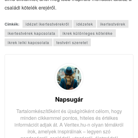
családi kötelék erejéről.
Címkék:
idézet ikertestvérekről
idézetek
ikertestvérek
ikertestvérek kapcsolata
ikrek különleges köteléke
ikrek lelki kapcsolata
testvéri szeretet
Napsugár
Tartalomkészítőként és újságíróként célom, hogy
minden cikkemmel pontos, hiteles és értékes
információt adjak át. A Veritex.hu-n olyan témákról
írok, amelyek inspirálnak – legyen szó