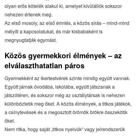
olyan erős kötelék alakul ki, amelyet kívülállók sokszor
nehezen értenek meg.
Az első mosoly, az első érintés, a közös sírás – mind-mind
mélyíti a kapcsolatukat, és már kisbabaként is
megnyugtatják egymást.
Közös gyermekkori élmények – az
elválaszthatatlan páros
Gyermekként az ikertestvérek szinte mindig együtt vannak.
Együtt járnak óvodába, iskolába, együtt játszanak a
játszótéren, és sokszor még az osztálytársak is nehezen
különböztetik meg őket. A közös élmények, a titkos játékok,
a csínytevések és a megosztott örömök örökre összekötik
őket.
Nem ritka, hogy saját „titkos nyelvük” vagy jelrendszerük