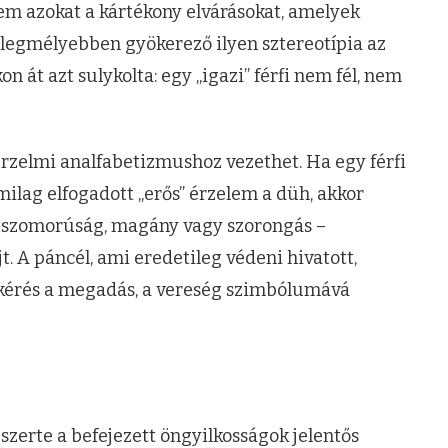
em azokat a kártékony elvárásokat, amelyek
ik legmélyebben gyökerező ilyen sztereotípia az
 át azt sulykolta: egy „igazi” férfi nem fél, nem
 érzelmi analfabetizmushoz vezethet. Ha egy férfi
milag elfogadott „erős” érzelem a düh, akkor
z szomorúság, magány vagy szorongás –
t. A páncél, ami eredetileg védeni hivatott,
gkérés a megadás, a vereség szimbólumává
gszerte a befejezett öngyilkosságok jelentős