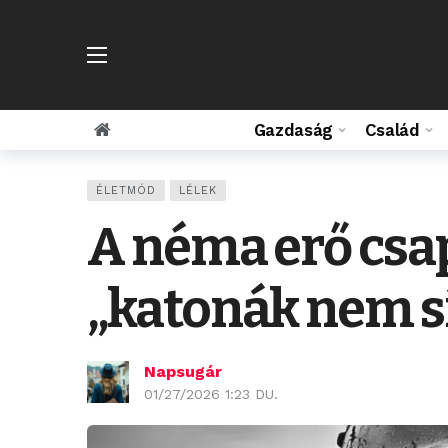
Gazdaság
Család
ÉLETMÓD
LÉLEK
A néma erő csap
„katonák nem s
Napsugár
01/27/2026 1:23 DU.