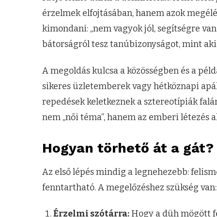
érzelmek elfojtásában, hanem azok megélésé
kimondani: „nem vagyok jól, segítségre va
bátorságról tesz tanúbizonyságot, mint aki 
A megoldás kulcsa a közösségben és a péld
sikeres üzletemberek vagy hétköznapi apá
repedések keletkeznek a sztereotípiák falá
nem „női téma”, hanem az emberi létezés al
Hogyan törhető át a gát?
Az első lépés mindig a legnehezebb: felism
fenntartható. A megelőzéshez szükség van:
Érzelmi szótárra:
Hogy a düh mögött fe