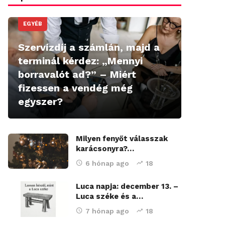
EGYÉB
Szervízdíj a számlán, majd a
terminál kérdez: „Mennyi
borravalót ad?” – Miért
fizessen a vendég még
egyszer?
Milyen fenyőt válasszak
karácsonyra?…
6 hónap ago
18
Luca napja: december 13. –
Luca széke és a…
7 hónap ago
18