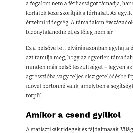
a fogalom nem a férfiasságot támadja, han
korlátok közé szorítják a férfiakat. Az egy
érzelmi ridegség. A társadalom évszázadokon
bizonytalanodik el, és főleg nem sír.
Ez a belsővé tett elvárás azonban egyfajta
azt tanulja meg, hogy az egyetlen társadal
minden más belső feszültséget – legyen a
agresszióba vagy teljes elszigetelődésbe foj
idővel börtönné válik, amelyben a segítsé
törpül.
Amikor a csend gyilkol
A statisztikák ridegek és fájdalmasak. Vilá