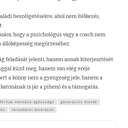
aládi beszélgetésekre, ahol nem ítélkezés,
t.
sára, hogy a pszichológus vagy a coach nem
s állóképesség megőrzéséhez.
g feladását jelenti, hanem annak kiterjesztését.
ággal küzd meg, hanem van elég ereje
Mert a könny nem a gyengeség jele, hanem a
 katonának is jár a pihenő és a támogatás.
férfiak mentális egészsége
generációs minták
rés
társadalmi elvárások