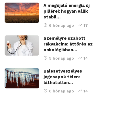
A megújuló energia új
pillérei: hogyan válik
stabil…
6 hónap ago
17
Személyre szabott
rákvakcina: áttörés az
onkológiában…
5 hónap ago
14
Balesetveszélyes
jégcsapok télen:
láthatatlan…
6 hónap ago
14