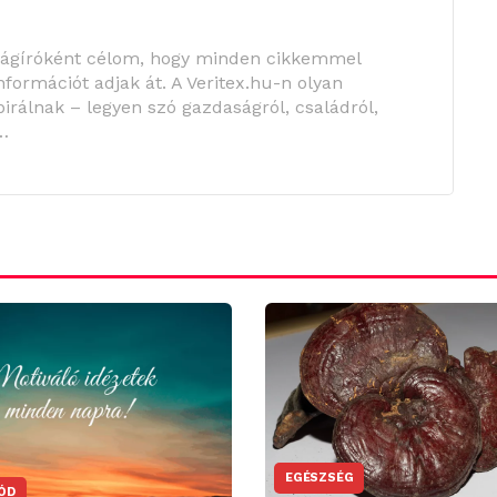
ságíróként célom, hogy minden cikkemmel
információt adjak át. A Veritex.hu-n olyan
irálnak – legyen szó gazdaságról, családról,
…
EGÉSZSÉG
ÓD