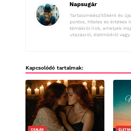
Napsugár
Tartalomkészítőként és új
pontos, hiteles és értékes 
témákról írok, amelyek insp
utazásról, életmódról vagy
Kapcsolódó tartalmak:
CSALÁD
ÉLETM