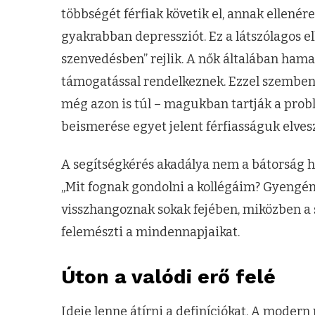
többségét férfiak követik el, annak ellenér
gyakrabban depressziót. Ez a látszólagos e
szenvedésben” rejlik. A nők általában hama
támogatással rendelkeznek. Ezzel szemben a
még azon is túl – magukban tartják a prob
beismerése egyet jelent férfiasságuk elvesz
A segítségkérés akadálya nem a bátorság h
„Mit fognak gondolni a kollégáim? Gyengén
visszhangoznak sokak fejében, miközben a 
felemészti a mindennapjaikat.
Úton a valódi erő felé
Ideje lenne átírni a definíciókat. A modern