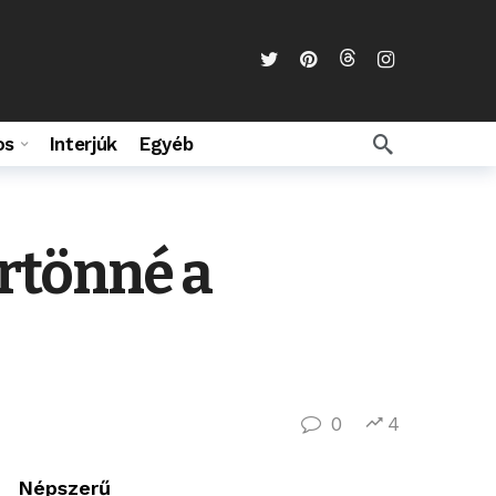
os
Interjúk
Egyéb
örtönné a
0
4
Népszerű