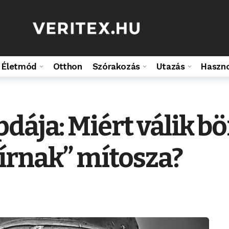
Életmód
Otthon
Szórakozás
Utazás
Haszn
dája: Miért válik b
írnak” mítosza?