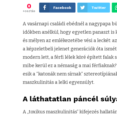
0
Facebook
Twitter
+osztás
A vasárnapi családi ebédnél a nagypapa bü
időkben anélkül, hogy egyetlen panaszt is ki
és mélyen az emlékezetébe vési a leckét: a
a képzeletbeli jelenet generációk óta ismétl
modern lett, a férfi lélek köré épített fal
mibe kerül ez a némaság a mai férfiaknak?
esik a “katonák nem sírnak” sztereotípián
maszkulinitás a lelki egyensúlyt.
A láthatatlan páncél súly
A „toxikus maszkulinitás” kifejezés hallat