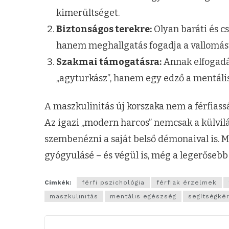
kimerültséget.
Biztonságos terekre:
Olyan baráti és cs
hanem meghallgatás fogadja a vallomás
Szakmai támogatásra:
Annak elfogadá
„agyturkász”, hanem egy edző a mentáli
A maszkulinitás új korszaka nem a férfiassá
Az igazi „modern harcos” nemcsak a külvil
szembenézni a saját belső démonaival is. 
gyógyulásé – és végül is, még a legerősebb
Címkék:
férfi pszichológia
férfiak érzelmek
maszkulinitás
mentális egészség
segítségké