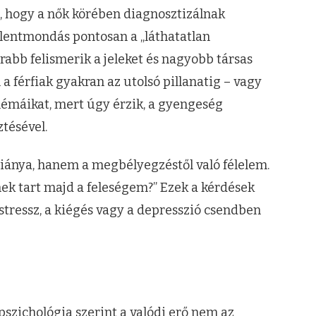
e, hogy a nők körében diagnosztizálnak
llentmondás pontosan a „láthatatlan
rabb felismerik a jeleket és nagyobb társas
 férfiak gyakran az utolsó pillanatig – vagy
lémáikat, mert úgy érzik, a gyengeség
tésével.
iánya, hanem a megbélyegzéstől való félelem.
ek tart majd a feleségem?” Ezek a kérdések
stressz, a kiégés vagy a depresszió csendben
 pszichológia szerint a valódi erő nem az