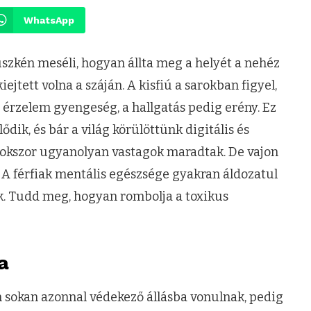
WhatsApp
szkén meséli, hogyan állta meg a helyét a nehéz
ejtett volna a száján. A kisfiú a sarokban figyel,
z érzelem gyengeség, a hallgatás pedig erény. Ez
ődik, és bár a világ körülöttünk digitális és
ak sokszor ugyanolyan vastagok maradtak. De vajon
 A férfiak mentális egészsége gyakran áldozatul
ak. Tudd meg, hogyan rombolja a toxikus
a
án sokan azonnal védekező állásba vonulnak, pedig