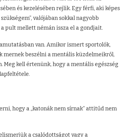
ben és kezelésében rejlik. Egy férfi, aki képes
n szükségem”, valójában sokkal nagyobb
a pult mellett némán issza el a gondjait.
amutatásban van. Amikor ismert sportolók,
k mernek beszélni a mentális küzdelmeikről,
n. Meg kell értenünk, hogy a mentális egészség
apfeltétele.
erni, hogy a „katonák nem sírnak” attitűd nem
lismerjük a csalódottságot vagy a