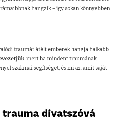
, drámaibbnak hangzik – így sokan könnyebben
a valódi traumát átélt emberek hangja halkabb
evezetjük
, mert ha mindent traumának
yel szakmai segítséget, és mi az, amit saját
a trauma divatszóvá