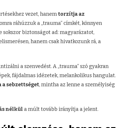
értésekhez vezet, hanem
torzítja az
lomra ráhúzzuk a „trauma” címkét, könnyen
e sokszor biztonságot ad: magyarázatot,
elismerésen, hanem csak hivatkozunk rá, a
tizálni a szenvedést. A „trauma” szó gyakran
képek, fájdalmas idézetek, melankolikus hangulat.
 a sebzettséget
, mintha az lenne a személyiség
ás nélkül
a múlt tovább irányítja a jelent.