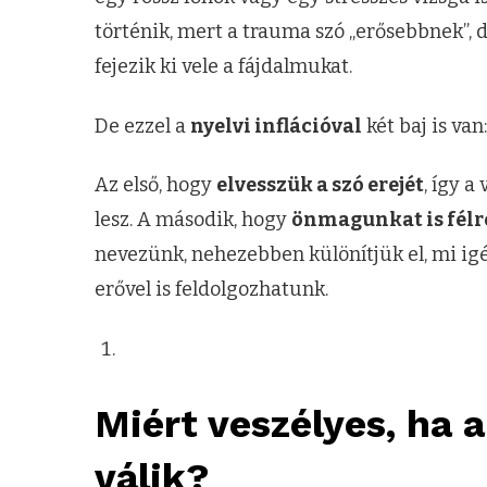
történik, mert a trauma szó „erősebbnek”
fejezik ki vele a fájdalmukat.
De ezzel a
nyelvi inflációval
két baj is van:
Az első, hogy
elvesszük a szó erejét
, így 
lesz. A második, hogy
önmagunkat is félr
nevezünk, nehezebben különítjük el, mi igén
erővel is feldolgozhatunk.
Miért veszélyes, ha 
válik?