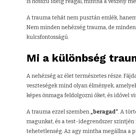
is hosszú ideig reagál, mintha a veszély mé
A trauma tehát nem pusztán emlék, hane
Nem minden nehézség trauma, de minden t
kulcsfontosságú.
Mi a különbség trau
A nehézség az élet természetes része. Fájd
veszteségek mind olyan élmények, amelyek
képes önmaga feldolgozni őket, és idővel vi
A trauma ezzel szemben
„beragad”
. A tö
magunkat, és a test-idegrendszer szintjén i
tehetetlenség. Az agy mintha megállna a pil