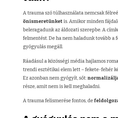
A trauma szó túlhasználata nemcsak félre
önismeretünket
is. Amikor minden fájda
beleragadunk az áldozati szerepbe. A címk
felmentést. De ha nem haladunk tovább a f
gyógyulás megáll.
Ráadásul a közösségi média hajlamos roman
trendi esztétikai elem lett – fekete-fehér 
Ez azonban nem gyógyít, sőt:
normalizálja
része, amit nem is kell meghaladni.
A trauma felismerése fontos, de
feldolgoz