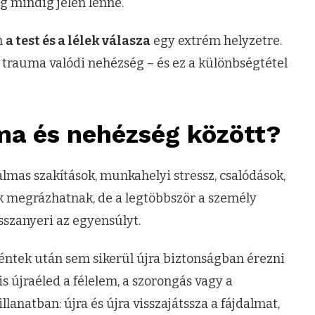
g mindig jelen lenne.
m
a test és a lélek válasza
egy extrém helyzetre.
rauma valódi nehézség – és ez a különbségtétel
ma és nehézség között?
almas szakítások, munkahelyi stressz, csalódások,
 megrázhatnak, de a legtöbbször a személy
sszanyeri az egyensúlyt.
rténtek után sem sikerül újra biztonságban érezni
s újraéled a félelem, a szorongás vagy a
lanatban: újra és újra visszajátssza a fájdalmat,