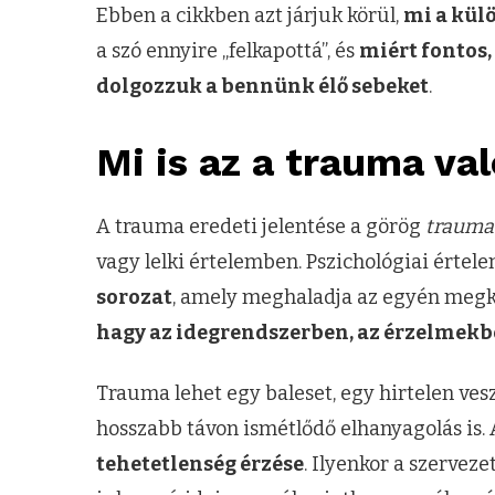
Ebben a cikkben azt járjuk körül,
mi a kül
a szó ennyire „felkapottá”, és
miért fontos,
dolgozzuk a bennünk élő sebeket
.
Mi is az a trauma va
A trauma eredeti jelentése a görög
trauma
vagy lelki értelemben. Pszichológiai érte
sorozat
, amely meghaladja az egyén megk
hagy az idegrendszerben, az érzelmek
Trauma lehet egy baleset, egy hirtelen vesz
hosszabb távon ismétlődő elhanyagolás is. 
tehetetlenség érzése
. Ilyenkor a szervez