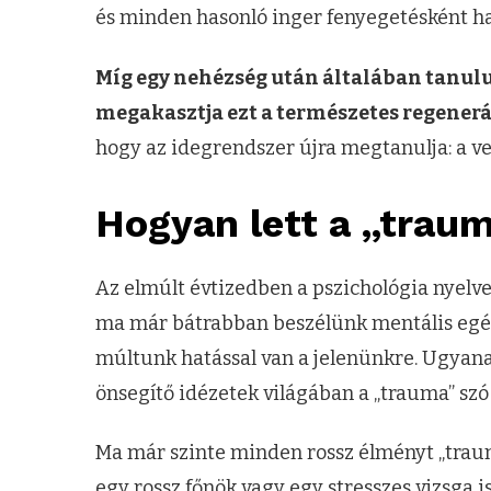
és minden hasonló inger fenyegetésként ha
Míg egy nehézség után általában tanulu
megakasztja ezt a természetes regenerá
hogy az idegrendszer újra megtanulja: a ve
Hogyan lett a „trau
Az elmúlt évtizedben a pszichológia nyelve
ma már bátrabban beszélünk mentális egészsé
múltunk hatással van a jelenünkre. Ugyanak
önsegítő idézetek világában a „trauma” sz
Ma már szinte minden rossz élményt „traum
egy rossz főnök vagy egy stresszes vizsga i