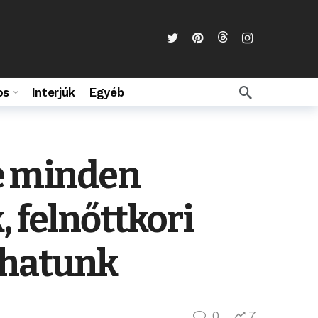
os
Interjúk
Egyéb
e minden
 felnőttkori
lhatunk
0
7