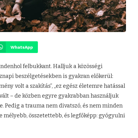
WhatsApp
ndenhol felbukkant. Halljuk a közösségi
znapi beszélgetésekben is gyakran előkerül:
ény volt a szakítás”, „ez egész életemre hatással
é vált – de közben egyre gyakrabban használjuk
ítve. Pedig a trauma nem divatszó, és nem minden
e mélyebb, összetettebb, és legfőképp: gyógyulni