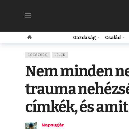
Gazdaság
Család
EGÉSZSÉG
LÉLEK
Nem minden ne
trauma nehézség
címkék, és ami
Napsugár