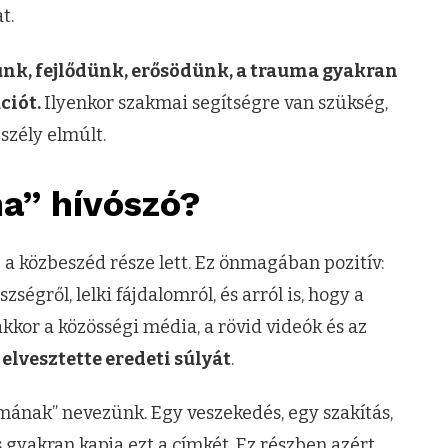
t.
nk, fejlődünk, erősödünk, a trauma gyakran
ciót.
Ilyenkor szakmai segítségre van szükség,
szély elmúlt.
ma” hívószó?
 a közbeszéd része lett. Ez önmagában pozitív:
gről, lelki fájdalomról, és arról is, hogy a
kor a közösségi média, a rövid videók és az
ó
elvesztette eredeti súlyát
.
ának” nevezünk. Egy veszekedés, egy szakítás,
s gyakran kapja ezt a címkét. Ez részben azért