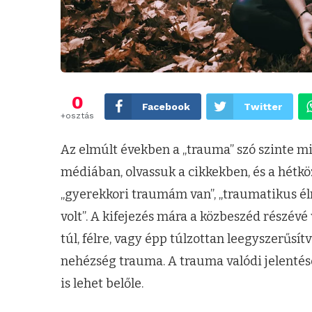
0
Facebook
Twitter
+osztás
Az elmúlt években a „trauma” szó szinte mi
médiában, olvassuk a cikkekben, és a hétkö
„gyerekkori traumám van”, „traumatikus élm
volt”. A kifejezés mára a közbeszéd részév
túl, félre, vagy épp túlzottan leegyszerűs
nehézség trauma. A trauma valódi jelentés
is lehet belőle.