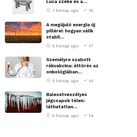
Luca széke és a…
7 hónap ago
18
A megújuló energia új
pillérei: hogyan válik
stabil…
6 hónap ago
17
Személyre szabott
rákvakcina: áttörés az
onkológiában…
5 hónap ago
14
Balesetveszélyes
jégcsapok télen:
láthatatlan…
6 hónap ago
14