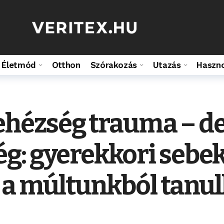
Életmód
Otthon
Szórakozás
Utazás
Haszn
hézség trauma – d
: gyerekkori sebek,
t a múltunkból tanu