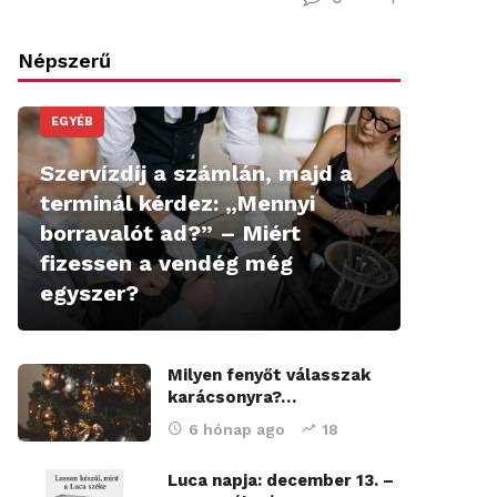
Népszerű
EGYÉB
Szervízdíj a számlán, majd a
terminál kérdez: „Mennyi
borravalót ad?” – Miért
fizessen a vendég még
egyszer?
Milyen fenyőt válasszak
karácsonyra?…
6 hónap ago
18
Luca napja: december 13. –