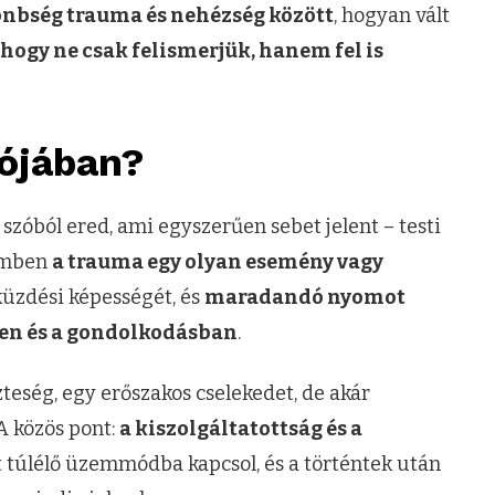
önbség trauma és nehézség között
, hogyan vált
 hogy ne csak felismerjük, hanem fel is
lójában?
szóból ered, ami egyszerűen sebet jelent – testi
lemben
a trauma egy olyan esemény vagy
üzdési képességét, és
maradandó nyomot
ben és a gondolkodásban
.
teség, egy erőszakos cselekedet, de akár
A közös pont:
a kiszolgáltatottság és a
et túlélő üzemmódba kapcsol, és a történtek után