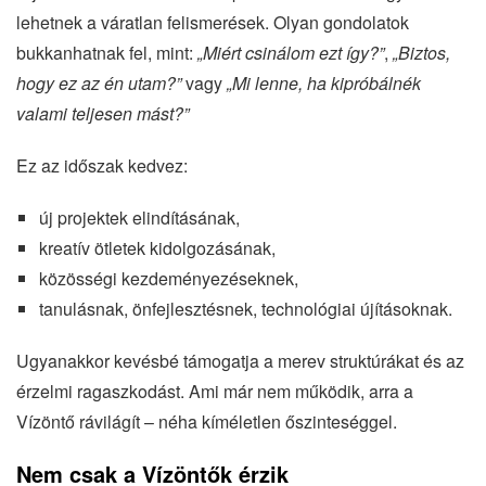
lehetnek a váratlan felismerések. Olyan gondolatok
bukkanhatnak fel, mint:
„Miért csinálom ezt így?”
,
„Biztos,
hogy ez az én utam?”
vagy
„Mi lenne, ha kipróbálnék
valami teljesen mást?”
Ez az időszak kedvez:
új projektek elindításának,
kreatív ötletek kidolgozásának,
közösségi kezdeményezéseknek,
tanulásnak, önfejlesztésnek, technológiai újításoknak.
Ugyanakkor kevésbé támogatja a merev struktúrákat és az
érzelmi ragaszkodást. Ami már nem működik, arra a
Vízöntő rávilágít – néha kíméletlen őszinteséggel.
Nem csak a Vízöntők érzik