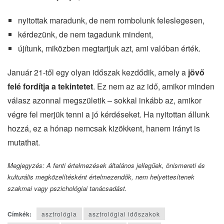
nyitottak maradunk, de nem rombolunk feleslegesen,
kérdezünk, de nem tagadunk mindent,
újítunk, miközben megtartjuk azt, ami valóban érték.
Január 21-től egy olyan időszak kezdődik, amely a
jövő
felé fordítja a tekintetet
. Ez nem az az idő, amikor minden
válasz azonnal megszületik – sokkal inkább az, amikor
végre fel merjük tenni a jó kérdéseket. Ha nyitottan állunk
hozzá, ez a hónap nemcsak kizökkent, hanem irányt is
mutathat.
Megjegyzés: A fenti értelmezések általános jellegűek, önismereti és
kulturális megközelítésként értelmezendők, nem helyettesítenek
szakmai vagy pszichológiai tanácsadást.
Címkék:
asztrológia
asztrológiai időszakok