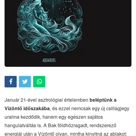
Január 21-ével asztrológiai értelemben
beléptünk a
Vízöntő időszakába
, és ezzel nemcsak egy új csillagjegy
uralma kezdődik, hanem egy egészen sajátos
hangulatváltás is. A Bak földhözragadt, rendszerező
energiái után a Vízöntő olyan, mintha kinyitná az ablakot: