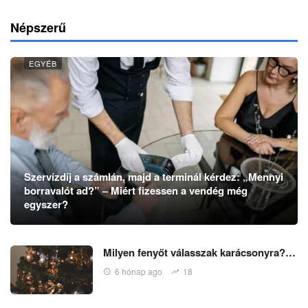
Népszerű
EGYÉB
Szervízdíj a számlán, majd a terminál kérdez: „Mennyi
borravalót ad?” – Miért fizessen a vendég még
egyszer?
Milyen fenyőt válasszak karácsonyra?…
6 hónap ago
18