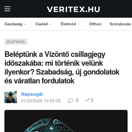
Gazdaság
Család
Életmód
Otthon
Szórakozás
ÉLETMÓD
Beléptünk a Vízöntő csillagjegy
időszakába: mi történik velünk
ilyenkor? Szabadság, új gondolatok
és váratlan fordulatok
Napsugár
0
3
01/22/2026 10:25 DE.