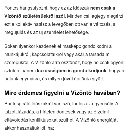
Fontos hangsúlyozni, hogy ez az időszak
nem csak a
Vízöntő születésűekről szól
. Minden csillagjegy megérzi
ezt a kollektív hatást: a levegőben ott van a változás, a
megújulás és az új szemlélet lehetősége.
Sokan ilyenkor kezdenek el másképp gondolkodni a
munkájukról, kapcsolataikról vagy akár a társadalmi
szerepükről. A Vízöntő arra ösztönöz, hogy ne csak egyéni
szinten, hanem
közösségben is gondolkodjunk
: hogyan
hatunk egymásra, és milyen jövőt építünk együtt.
Mire érdemes figyelni a Vízöntő havában?
Bár inspiráló időszakról van szó, fontos az egyensúly. A
túlzott lázadás, a hirtelen döntések vagy az érzelmi
eltávolodás konfliktusokat szülhet. A Vízöntő energiáját
akkor használjuk jól, ha: