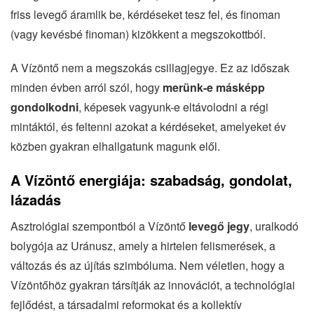
friss levegő áramlik be, kérdéseket tesz fel, és finoman
(vagy kevésbé finoman) kizökkent a megszokottból.
A Vízöntő nem a megszokás csillagjegye. Ez az időszak
minden évben arról szól, hogy
merünk-e másképp
gondolkodni
, képesek vagyunk-e eltávolodni a régi
mintáktól, és feltenni azokat a kérdéseket, amelyeket év
közben gyakran elhallgatunk magunk elől.
A Vízöntő energiája: szabadság, gondolat,
lázadás
Asztrológiai szempontból a Vízöntő
levegő jegy
, uralkodó
bolygója az Uránusz, amely a hirtelen felismerések, a
változás és az újítás szimbóluma. Nem véletlen, hogy a
Vízöntőhöz gyakran társítják az innovációt, a technológiai
fejlődést, a társadalmi reformokat és a kollektív