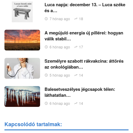
Luca napja: december 13. – Luca széke
és a…
7 hónap ago
18
A megújuló energia új pillérei: hogyan
válik stabil…
6 hónap ago
17
Személyre szabott rákvakcina: áttörés
az onkológiában…
5 hónap ago
14
Balesetveszélyes jégcsapok télen:
láthatatlan…
6 hónap ago
14
Kapcsolódó tartalmak: