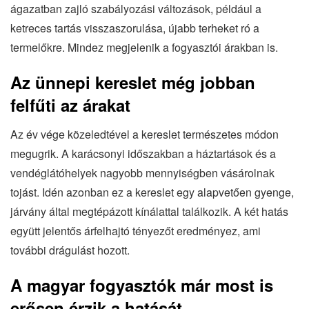
ágazatban zajló szabályozási változások, például a
ketreces tartás visszaszorulása, újabb terheket ró a
termelőkre. Mindez megjelenik a fogyasztói árakban is.
Az ünnepi kereslet még jobban
felfűti az árakat
Az év vége közeledtével a kereslet természetes módon
megugrik. A karácsonyi időszakban a háztartások és a
vendéglátóhelyek nagyobb mennyiségben vásárolnak
tojást. Idén azonban ez a kereslet egy alapvetően gyenge,
járvány által megtépázott kínálattal találkozik. A két hatás
együtt jelentős árfelhajtó tényezőt eredményez, ami
további drágulást hozott.
A magyar fogyasztók már most is
erősen érzik a hatását