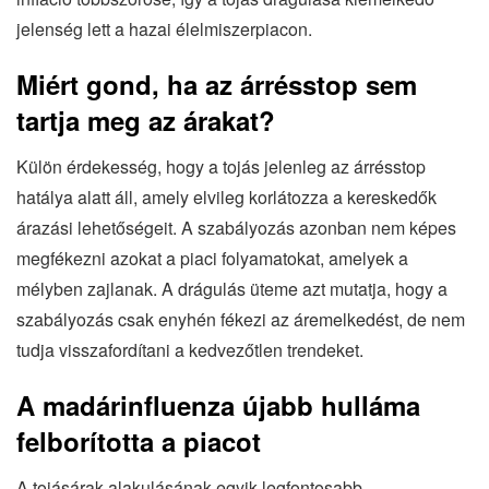
jelenség lett a hazai élelmiszerpiacon.
Miért gond, ha az árrésstop sem
tartja meg az árakat?
Külön érdekesség, hogy a tojás jelenleg az árrésstop
hatálya alatt áll, amely elvileg korlátozza a kereskedők
árazási lehetőségeit. A szabályozás azonban nem képes
megfékezni azokat a piaci folyamatokat, amelyek a
mélyben zajlanak. A drágulás üteme azt mutatja, hogy a
szabályozás csak enyhén fékezi az áremelkedést, de nem
tudja visszafordítani a kedvezőtlen trendeket.
A madárinfluenza újabb hulláma
felborította a piacot
A tojásárak alakulásának egyik legfontosabb