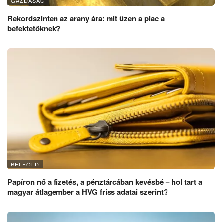
GAZDASÁG
Rekordszinten az arany ára: mit üzen a piac a
befektetőknek?
BELFÖLD
Papíron nő a fizetés, a pénztárcában kevésbé – hol tart a
magyar átlagember a HVG friss adatai szerint?