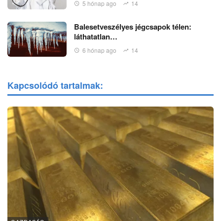
5 hónap ago
14
Balesetveszélyes jégcsapok télen:
láthatatlan…
6 hónap ago
14
Kapcsolódó tartalmak: