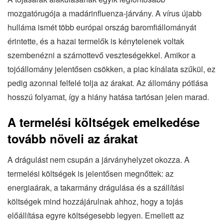
mozgatórugója a madárinfluenza-járvány. A vírus újabb
hulláma ismét több európai ország baromfiállományát
érintette, és a hazai termelők is kénytelenek voltak
szembenézni a számottevő veszteségekkel. Amikor a
tojóállomány jelentősen csökken, a piac kínálata szűkül, ez
pedig azonnal felfelé tolja az árakat. Az állomány pótlása
hosszú folyamat, így a hiány hatása tartósan jelen marad.
A termelési költségek emelkedése
tovább növeli az árakat
A drágulást nem csupán a járványhelyzet okozza. A
termelési költségek is jelentősen megnőttek: az
energiaárak, a takarmány drágulása és a szállítási
költségek mind hozzájárulnak ahhoz, hogy a tojás
előállítása egyre költségesebb legyen. Emellett az