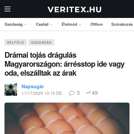
Gazdaság
Család
Életmód
Otthon
Szórakozás
BELFÖLD
GAZDASÁG
Drámai tojás drágulás
Magyarországon: árrésstop ide vagy
oda, elszálltak az árak
Napsugár
0
49
11/17/2025 10:15 DE.