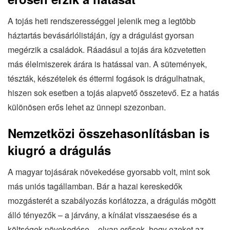
A tojás heti rendszerességgel jelenik meg a legtöbb
háztartás bevásárlólistáján, így a drágulást gyorsan
megérzik a családok. Ráadásul a tojás ára közvetetten
más élelmiszerek árára is hatással van. A sütemények,
tészták, készételek és éttermi fogások is drágulhatnak,
hiszen sok esetben a tojás alapvető összetevő. Ez a hatás
különösen erős lehet az ünnepi szezonban.
Nemzetközi összehasonlításban is
kiugró a drágulás
A magyar tojásárak növekedése gyorsabb volt, mint sok
más uniós tagállamban. Bár a hazai kereskedők
mozgásterét a szabályozás korlátozza, a drágulás mögött
álló tényezők – a járvány, a kínálat visszaesése és a
költségek növekedése – olyan erősek, hogy ezeket az