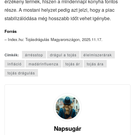
érzékeny termék, hiszen a mindennapi konyha fontos
része. A mostani helyzet pedig azt jelzi, hogy a piac
stabilizálódása még hosszabb időt vehet igénybe.
Forrás
– Index.hu: Tojásdrágulás Magyarországon, 2025.11.17.
Címkék:
árrésstop
drágul a tojás
élelmiszerárak
infláció
madárinfluenza
tojás ár
tojás ára
tojás drágulás
Napsugár