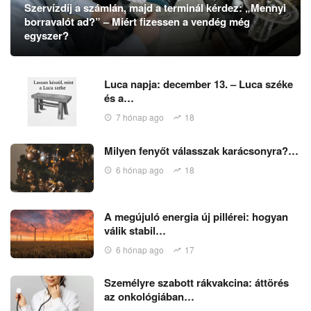
Szervízdíj a számlán, majd a terminál kérdez: „Mennyi
borravalót ad?” – Miért fizessen a vendég még
egyszer?
Luca napja: december 13. – Luca széke
és a…
7 hónap ago
18
Milyen fenyőt válasszak karácsonyra?…
6 hónap ago
18
A megújuló energia új pillérei: hogyan
válik stabil…
6 hónap ago
17
Személyre szabott rákvakcina: áttörés
az onkológiában…