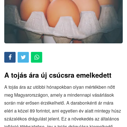
A tojás ára új csúcsra emelkedett
A tojás ára az utóbbi hónapokban olyan mértékben nőtt
meg Magyarországon, amely a mindennapi vásárlások
során már erősen érzékelhető. A darabonkénti ár mára
eléri a közel 89 forintot, ami egyetlen év alatt mintegy húsz
százalékos drágulást jelent. Ez a növekedés az általános
infláció többszöröse, így a tojás drágulása kiemelkedő