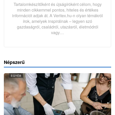
Tartalomkészítőként és újságíróként célom, hogy
minden cikkemmel pontos, hiteles és értékes
információt adjak át. A Veritex.hu-n olyan témákról
írok, amelyek inspirálnak – legyen szó
gazdaságról, családról, utazásról, életmódról
vagy…
Népszerű
EGYÉB