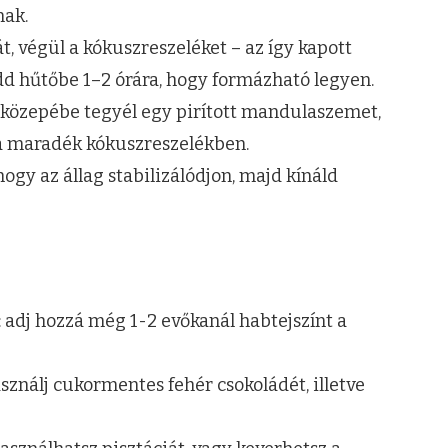
nak.
, végül a kókuszreszeléket – az így kapott
dd hűtőbe 1–2 órára, hogy formázható legyen.
 közepébe tegyél egy pirított mandulaszemet,
 maradék kókuszreszelékben.
ogy az állag stabilizálódjon, majd kínáld
 adj hozzá még 1-2 evőkanál habtejszínt a
ználj cukormentes fehér csokoládét, illetve