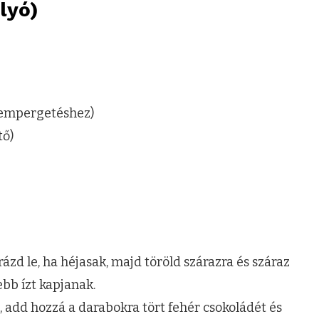
lyó)
 hempergetéshez)
tő)
zd le, ha héjasak, majd töröld szárazra és száraz
bb ízt kapjanak.
), add hozzá a darabokra tört fehér csokoládét és