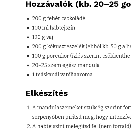
Hozzávalók (kb. 20–25 go
200 g fehér csokoládé
100 ml habtejszín
120 g vaj
200 g kókuszreszelék (ebből kb. 50 g a
100 g porcukor (ízlés szerint csökkenthe
20–25 szem egész mandula
1 teáskanál vaníliaaroma
Elkészítés
A mandulaszemeket szükség szerint forrá
serpenyőben pirítsd meg, hogy intenzíve
A habtejszínt melegítsd fel (nem forrald