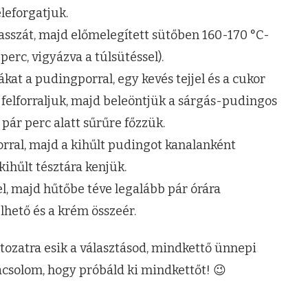
eleforgatjuk.
masszát, majd előmelegített sütőben 160-170 °C-
perc, vigyázva a túl­sütéssel).
kat a pudingporral, egy kevés tejjel és a cukor
 felforraljuk, majd beleöntjük a sárgás-pudingos
 pár perc alatt sűrűre főzzük.
rral, majd a kihűlt pudingot kanalanként
ihűlt tésztára kenjük.
l, majd hűtőbe téve legalább pár órára
hető és a krém összeér.
áltozatra esik a választásod, mindkettő ünnepi
ácsolom, hogy próbáld ki mindkettőt! 😉