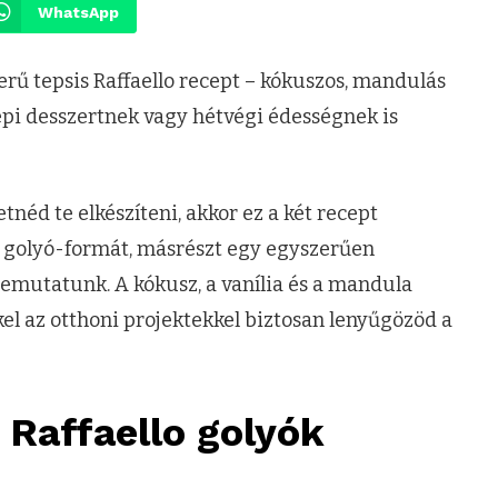
WhatsApp
erű tepsis Raffaello recept – kókuszos, mandulás
i desszertnek vagy hétvégi édességnek is
tnéd te elkészíteni, akkor ez a két­ recept
lis golyó-formát, másrészt egy egyszerűen
s bemutatunk. A kókusz, a vanília és a mandula
l az otthoni projektek­kel biztosan lenyűgözöd a
 Raffaello golyók