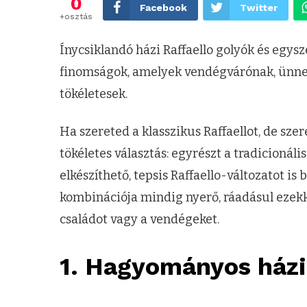
0
Facebook
Twitter
+osztás
Ínycsiklandó házi Raffaello golyók és egysz
finomságok, amelyek vendégvárónak, ünnep
tökéletesek.
Ha szereted a klasszikus Raffaellot, de szere
tökéletes választás: egyrészt a tradicioná
elkészíthető, tepsis Raffaello-változatot i
kombinációja mindig nyerő, ráadásul ezekke
családot vagy a vendégeket.
1. Hagyományos házi