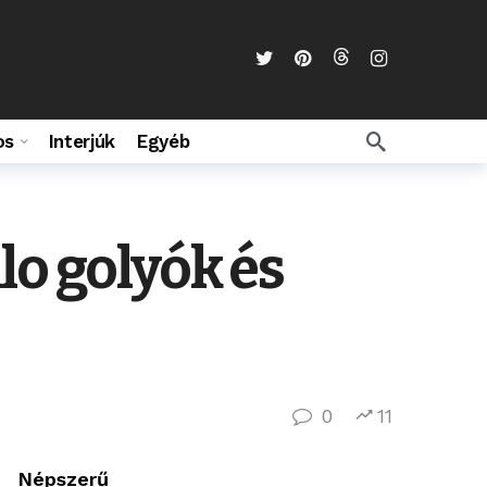
os
Interjúk
Egyéb
lo golyók és
0
11
Népszerű