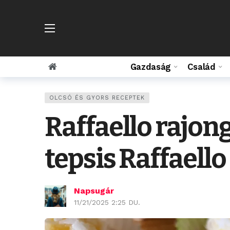
Gazdaság
Család
OLCSÓ ÉS GYORS RECEPTEK
Raffaello rajon
tepsis Raffaello
Napsugár
11/21/2025 2:25 DU.