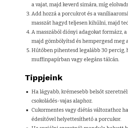
a vajat, majd keverd simára, míg elolvad
Add hozzá a porcukrot és a vaníliaaromát
masszát hagyd teljesen kihűlni, majd te
A masszából diónyi adagokat formázz, a
majd gömbölyítsd és hempergesd meg a
Hűtőben pihentesd legalább 30 percig, h
muffinpapírban vagy elegáns tálcán.
Tippjeink
Ha lágyabb, krémesebb belsőt szeretnél:
csokoládés-vajas alaphoz.
Cukormentes vagy diétás változathoz has
édesítővel helyettesíthető a porcukor.