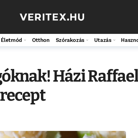
Életmód
Otthon
Szórakozás
Utazás
Haszn
góknak! Házi Raffael
 recept