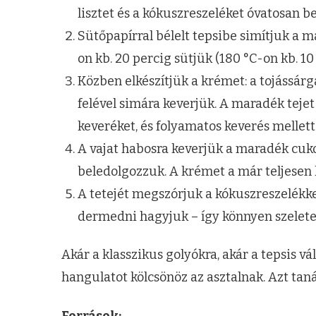
lisztet és a kókuszreszeléket óvatosan b
Sütőpapírral bélelt tepsibe simítjuk a 
on kb. 20 percig sütjük (180 °C-on kb. 10 
Közben elkészítjük a krémet: a tojássárgá
felével simára keverjük. A maradék tejet
keveréket, és folyamatos keverés mellett
A vajat habosra keverjük a maradék cuko
beledolgozzuk. A krémet a már teljesen k
A tetejét megszórjuk a kókuszreszelékke
dermedni hagyjuk – így könnyen szeletel
Akár a klasszikus golyókra, akár a tepsis v
hangulatot kölcsönöz az asztalnak. Azt tan
Források: