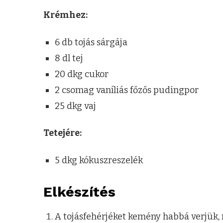
Krémhez:
6 db tojás sárgája
8 dl tej
20 dkg cukor
2 csomag vaníliás főzős pudingpor
25 dkg vaj
Tetejére:
5 dkg kókuszreszelék
Elkészítés
A tojásfehérjéket kemény habbá verjük,