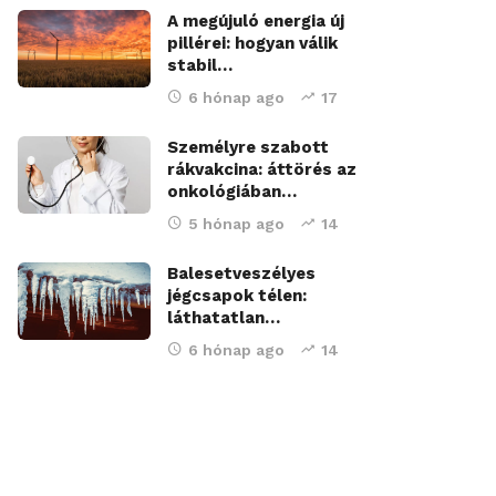
A megújuló energia új
pillérei: hogyan válik
stabil…
6 hónap ago
17
Személyre szabott
rákvakcina: áttörés az
onkológiában…
5 hónap ago
14
Balesetveszélyes
jégcsapok télen:
láthatatlan…
6 hónap ago
14