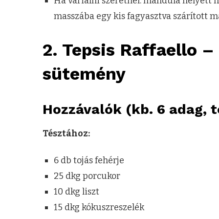
Ha variálni szeretnél: mandula helyett h
masszába egy kis fagyasztva szárított má
2. Tepsis Raffaello 
sütemény
Hozzávalók (kb. 6 adag, t
Tésztához:
6 db tojás fehérje
25 dkg porcukor
10 dkg liszt
15 dkg kókuszreszelék