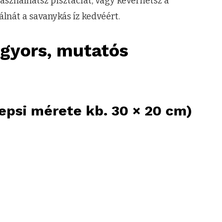
asználhatsz pisztáciát, vagy keverhetsz a
lnát a savanykás íz kedvéért.
– gyors, mutatós
epsi mérete kb. 30 × 20 cm)