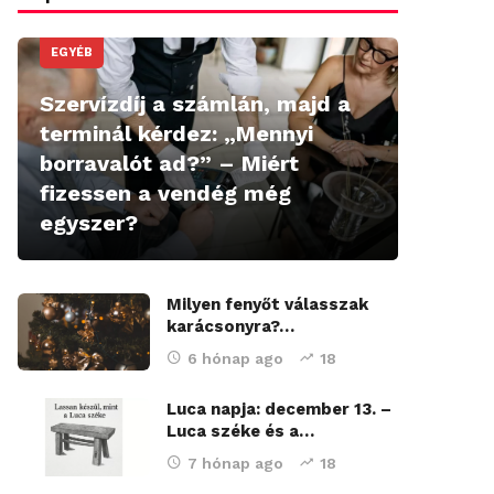
EGYÉB
Szervízdíj a számlán, majd a
terminál kérdez: „Mennyi
borravalót ad?” – Miért
fizessen a vendég még
egyszer?
Milyen fenyőt válasszak
karácsonyra?…
6 hónap ago
18
Luca napja: december 13. –
Luca széke és a…
7 hónap ago
18