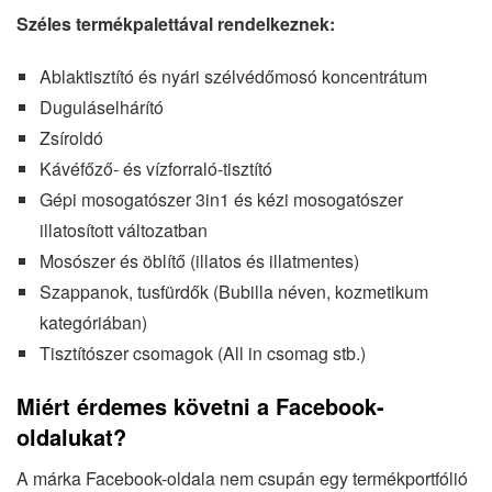
Széles termékpalettával rendelkeznek:
Ablaktisztító és nyári szélvédőmosó koncentrátum
Duguláselhárító
Zsíroldó
Kávéfőző‑ és vízforraló-tisztító
Gépi mosogatószer 3in1 és kézi mosogatószer
illatosított változatban
Mosószer és öblítő (illatos és illatmentes)
Szappanok, tusfürdők (Bubilla néven, kozmetikum
kategóriában)
Tisztítószer csomagok (All in csomag stb.)
Miért érdemes követni a Facebook-
oldalukat?
A márka Facebook-oldala nem csupán egy termékportfólió