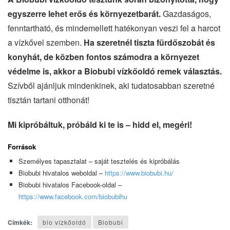
egyszerre lehet erős és környezetbarát.
Gazdaságos,
fenntartható, és mindemellett hatékonyan veszi fel a harcot
a vízkővel szemben.
Ha szeretnél tiszta fürdőszobát és
konyhát, de közben fontos számodra a környezet
védelme is, akkor a Biobubi vízkőoldó remek választás.
Szívből ajánljuk mindenkinek, aki tudatosabban szeretné
tisztán tartani otthonát!
Mi kipróbáltuk, próbáld ki te is – hidd el, megéri!
Források
Személyes tapasztalat – saját tesztelés és kipróbálás
Biobubi hivatalos weboldal –
https://www.biobubi.hu/
Biobubi hivatalos Facebook-oldal –
https://www.facebook.com/biobubihu
Címkék:
bio vízkőoldó
Biobubi