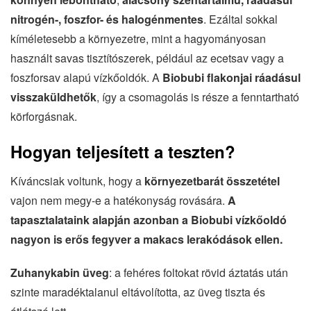
nitrogén-, foszfor- és halogénmentes
. Ezáltal sokkal
kíméletesebb a környezetre, mint a hagyományosan
használt savas tisztítószerek, például az ecetsav vagy a
foszforsav alapú vízkőoldók. A
Biobubi flakonjai ráadásul
visszaküldhetők
, így a csomagolás is része a fenntartható
körforgásnak.
Hogyan teljesített a teszten?
Kíváncsiak voltunk, hogy a
környezetbarát összetétel
vajon nem megy-e a hatékonyság rovására.
A
tapasztalataink alapján azonban a Biobubi vízkőoldó
nagyon is erős fegyver a makacs lerakódások ellen.
Zuhanykabin üveg
: a fehéres foltokat rövid áztatás után
szinte maradéktalanul eltávolította, az üveg tiszta és