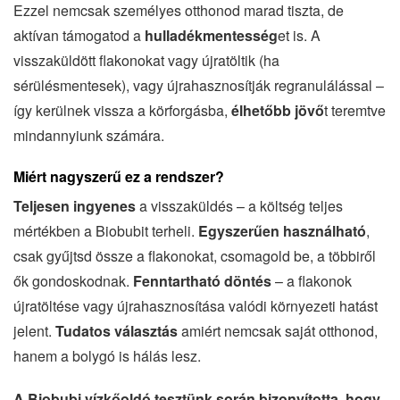
Ezzel nemcsak személyes otthonod marad tiszta, de
aktívan támogatod a
hulladékmentesség
et is. A
visszaküldött flakonokat vagy újratöltik (ha
sérülésmentesek), vagy újrahasznosítják regranulálással –
így kerülnek vissza a körforgásba,
élhetőbb jövő
t teremtve
mindannyiunk számára.
Miért nagyszerű ez a rendszer?
Teljesen ingyenes
a visszaküldés – a költség teljes
mértékben a Biobubit terheli.
Egyszerűen használható
,
csak gyűjtsd össze a flakonokat, csomagold be, a többiről
ők gondoskodnak.
Fenntartható döntés
– a flakonok
újratöltése vagy újrahasznosítása valódi környezeti hatást
jelent.
Tudatos választás
amiért nemcsak saját otthonod,
hanem a bolygó is hálás lesz.
A Biobubi vízkőoldó tesztünk során bizonyította, hogy