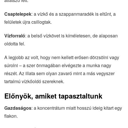
átlátszó lett.
Csaptelepek
: a vízkő és a szappanmaradék is eltűnt, a
felületek újra csillogtak.
Vízforraló
: a belső vízkövet is kíméletesen, de alaposan
oldotta fel.
A legjobb az volt, hogy nem kellett erősen dörzsölni vagy
súrolni – a szer önmagában elvégezte a munka nagy
részét. Az illata sem olyan zavaró mint a más vegyszer
tartalmú vízkőoldó szereknek.
Előnyök, amiket tapasztaltunk
Gazdaságos
: a koncentrátum miatt hosszú ideig kitart egy
flakon.