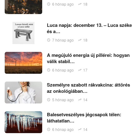
6 hónap ago
18
Luca napja: december 13. – Luca széke
és a…
7 hónap ago
18
A megújuló energia új pillérei: hogyan
válik stabil…
6 hónap ago
17
Személyre szabott rákvakcina: áttörés
az onkológiában…
5 hónap ago
14
Balesetveszélyes jégcsapok télen:
láthatatlan…
6 hónap ago
14