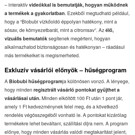
– interaktív
videókkal is bemutatják, hogyan működnek
a termékek a gyakorlatban
. Ezekből megtudható például,
hogy a “Biobubi vízkőoldó éppolyan hatékony, mint a
sósav, de környezetbarát, mint a citromsav”. Az
élő,
vizuális bemutatók
segítenek megérteni, hogyan
alkalmazhatod biztonságosan és hatékonyan – ráadásul
más termékeiket is megismerheted.
Exkluzív vásárlói előnyök – hűségprogram
A
Biobubi hűségprogram
ja különösen vonzó. A lényege,
hogy minden
regisztrált vásárló pontokat gyűjthet a
vásárlásai után.
Minden elköltött 100 Ft után 1 pont jár,
amely 1 Ft kedvezménynek felel meg, és a következő
rendelés végösszegéből vonható le. A pontokat kizárólag
termékekre lehet beváltani, szállítási díjra nem. A program
előnye, hogy minden vásárlás valódi megtakarítást jelent,