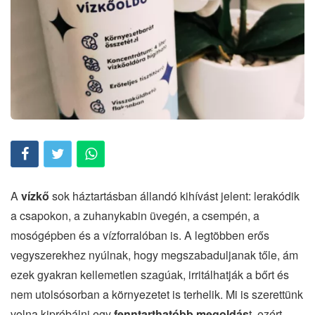
A
vízkő
sok háztartásban állandó kihívást jelent: lerakódik
a csapokon, a zuhanykabin üvegén, a csempén, a
mosógépben és a vízforralóban is. A legtöbben erős
vegyszerekhez nyúlnak, hogy megszabaduljanak tőle, ám
ezek gyakran kellemetlen szagúak, irritálhatják a bőrt és
nem utolsósorban a környezetet is terhelik. Mi is szerettünk
volna kipróbálni egy
fenntarthatóbb megoldás
t, ezért