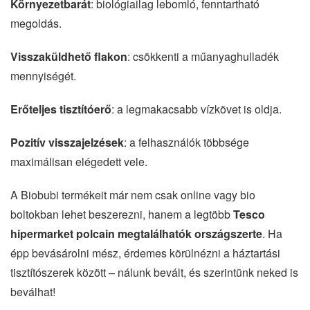
Környezetbarát
: biológiailag lebomló, fenntartható
megoldás.
Visszaküldhető flakon
: csökkenti a műanyaghulladék
mennyiségét.
Erőteljes tisztítóerő
: a legmakacsabb vízkövet is oldja.
Pozitív visszajelzések
: a felhasználók többsége
maximálisan elégedett vele.
A Biobubi termékeit már nem csak online vagy bio
boltokban lehet beszerezni, hanem a legtöbb
Tesco
hipermarket polcain megtalálhatók országszerte
. Ha
épp bevásárolni mész, érdemes körülnézni a háztartási
tisztítószerek között – nálunk bevált, és szerintünk neked is
beválhat!