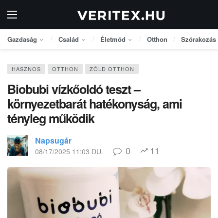
Gazdaság
Család
Életmód
Otthon
Szórakozás
HASZNOS
OTTHON
ZÖLD OTTHON
Biobubi vízkőoldó teszt –
környezetbarát hatékonyság, ami
tényleg működik
Napsugár
0
11
08/17/2025 11:03 DU.