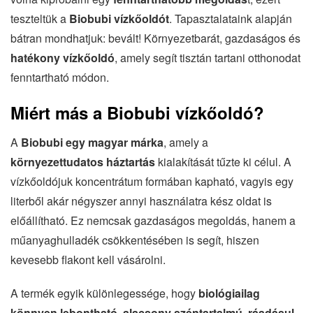
teszteltük a
Biobubi vízkőoldót
. Tapasztalataink alapján
bátran mondhatjuk: bevált! Környezetbarát, gazdaságos és
hatékony vízkőoldó
, amely segít tisztán tartani otthonodat
fenntartható módon.
Miért más a Biobubi vízkőoldó?
A
Biobubi egy magyar márka
, amely a
környezettudatos háztartás
kialakítását tűzte ki célul. A
vízkőoldójuk koncentrátum formában kapható, vagyis egy
literből akár négyszer annyi használatra kész oldat is
előállítható. Ez nemcsak gazdaságos megoldás, hanem a
műanyaghulladék csökkentésében is segít, hiszen
kevesebb flakont kell vásárolni.
A termék egyik különlegessége, hogy
biológiailag
könnyen lebontható
,
alacsony széntartalmú, ráadásul