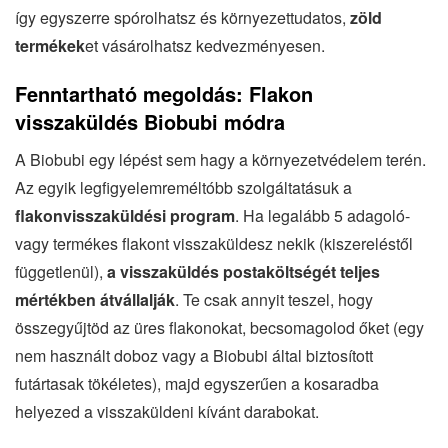
így egyszerre spórolhatsz és környezettudatos,
zöld
termékek
et vásárolhatsz kedvezményesen.
Fenntartható megoldás: Flakon
visszaküldés Biobubi módra
A Biobubi egy lépést sem hagy a környezetvédelem terén.
Az egyik legfigyelemreméltóbb szolgáltatásuk a
flakonvisszaküldési program
. Ha legalább 5 adagoló-
vagy termékes flakont visszaküldesz nekik (kiszereléstől
függetlenül),
a visszaküldés postaköltségét teljes
mértékben átvállalják
. Te csak annyit teszel, hogy
összegyűjtöd az üres flakonokat, becsomagolod őket (egy
nem használt doboz vagy a Biobubi által biztosított
futártasak tökéletes), majd egyszerűen a kosaradba
helyezed a visszaküldeni kívánt darabokat.