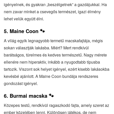
igényelnek, és gyakran „beszélgetnek” a gazdájukkal. Ha
nem zavar minket a csevegős természet, igazi élmény
lehet velük együtt élni.
5. Maine Coon 🐾
A világ egyik legnagyobb termetű macskafajtája, mégis
sokan választják lakásba. Miért? Mert rendkívül
barátságos, türelmes és kedves természetű. Nagy mérete
ellenére nem hiperaktív, inkább a nyugodtabb típusba
tartozik. Viszont sok helyet igényel, ezért kisebb lakásokba
kevésbé ajánlott. A Maine Coon bundája rendszeres
gondozást igényel.
6. Burmai macska 🐾
Közepes testű, rendkívül ragaszkodó fajta, amely szeret az
ember közelében lenni. Különösen játékos, de nem