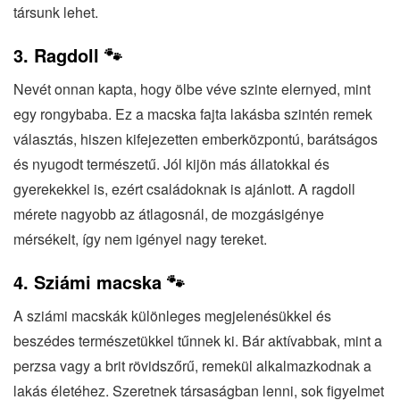
társunk lehet.
3. Ragdoll 🐾
Nevét onnan kapta, hogy ölbe véve szinte elernyed, mint
egy rongybaba. Ez a macska fajta lakásba szintén remek
választás, hiszen kifejezetten emberközpontú, barátságos
és nyugodt természetű. Jól kijön más állatokkal és
gyerekekkel is, ezért családoknak is ajánlott. A ragdoll
mérete nagyobb az átlagosnál, de mozgásigénye
mérsékelt, így nem igényel nagy tereket.
4. Sziámi macska 🐾
A sziámi macskák különleges megjelenésükkel és
beszédes természetükkel tűnnek ki. Bár aktívabbak, mint a
perzsa vagy a brit rövidszőrű, remekül alkalmazkodnak a
lakás életéhez. Szeretnek társaságban lenni, sok figyelmet