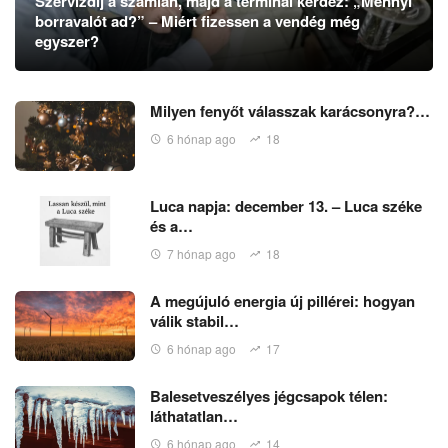
Szervízdíj a számlán, majd a terminál kérdez: „Mennyi
borravalót ad?” – Miért fizessen a vendég még
egyszer?
Milyen fenyőt válasszak karácsonyra?…
6 hónap ago
18
Luca napja: december 13. – Luca széke
és a…
7 hónap ago
18
A megújuló energia új pillérei: hogyan
válik stabil…
6 hónap ago
17
Balesetveszélyes jégcsapok télen:
láthatatlan…
6 hónap ago
14