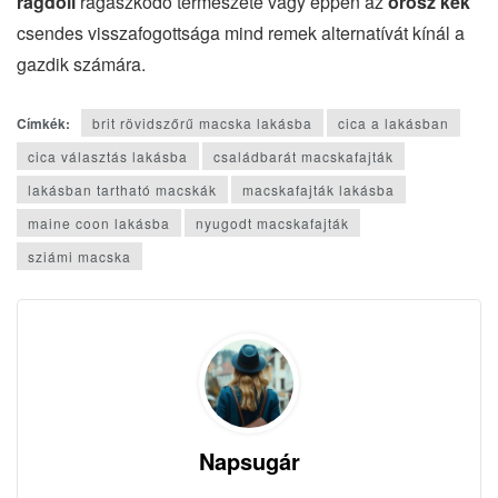
ragdoll
ragaszkodó természete vagy éppen az
orosz kék
csendes visszafogottsága mind remek alternatívát kínál a
gazdik számára.
Címkék:
brit rövidszőrű macska lakásba
cica a lakásban
cica választás lakásba
családbarát macskafajták
lakásban tartható macskák
macskafajták lakásba
maine coon lakásba
nyugodt macskafajták
sziámi macska
Napsugár