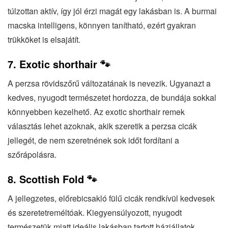
túlzottan aktív, így jól érzi magát egy lakásban is. A burmai
macska intelligens, könnyen tanítható, ezért gyakran
trükköket is elsajátít.
7. Exotic shorthair 🐾
A perzsa rövidszőrű változatának is nevezik. Ugyanazt a
kedves, nyugodt természetet hordozza, de bundája sokkal
könnyebben kezelhető. Az exotic shorthair remek
választás lehet azoknak, akik szeretik a perzsa cicák
jellegét, de nem szeretnének sok időt fordítani a
szőrápolásra.
8. Scottish Fold 🐾
A jellegzetes, előrebicsakló fülű cicák rendkívül kedvesek
és szeretetreméltóak. Kiegyensúlyozott, nyugodt
természetük miatt ideális lakásban tartott háziállatok.