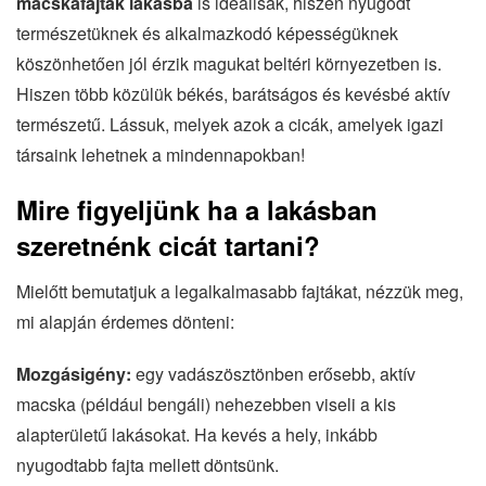
macskafajták lakásba
is ideálisak, hiszen nyugodt
természetüknek és alkalmazkodó képességüknek
köszönhetően jól érzik magukat beltéri környezetben is.
Hiszen több közülük békés, barátságos és kevésbé aktív
természetű. Lássuk, melyek azok a cicák, amelyek igazi
társaink lehetnek a mindennapokban!
Mire figyeljünk ha a lakásban
szeretnénk cicát tartani?
Mielőtt bemutatjuk a legalkalmasabb fajtákat, nézzük meg,
mi alapján érdemes dönteni:
Mozgásigény:
egy vadászösztönben erősebb, aktív
macska (például bengáli) nehezebben viseli a kis
alapterületű lakásokat. Ha kevés a hely, inkább
nyugodtabb fajta mellett döntsünk.