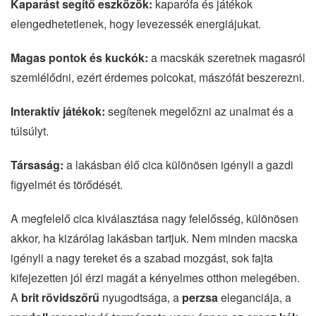
Kaparást segítő eszközök:
kaparófa és játékok
elengedhetetlenek, hogy levezessék energiájukat.
Magas pontok és kuckók:
a macskák szeretnek magasról
szemlélődni, ezért érdemes polcokat, mászófát beszerezni.
Interaktív játékok:
segítenek megelőzni az unalmat és a
túlsúlyt.
Társaság:
a lakásban élő cica különösen igényli a gazdi
figyelmét és törődését.
A megfelelő cica kiválasztása nagy felelősség, különösen
akkor, ha kizárólag lakásban tartjuk. Nem minden macska
igényli a nagy tereket és a szabad mozgást, sok fajta
kifejezetten jól érzi magát a kényelmes otthon melegében.
A
brit rövidszőrű
nyugodtsága, a
perzsa
eleganciája, a