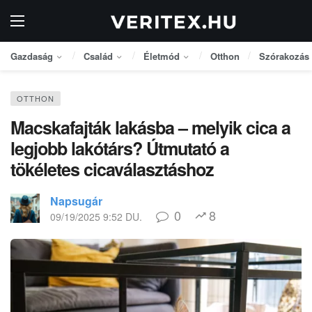
Gazdaság
Család
Életmód
Otthon
Szórakozás
OTTHON
Macskafajták lakásba – melyik cica a
legjobb lakótárs? Útmutató a
tökéletes cicaválasztáshoz
Napsugár
0
8
09/19/2025 9:52 DU.