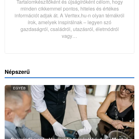
Tartalomkészítőként és újságíróként célom, hogy
minden cikkemmel pontos, hiteles és értékes
információt adjak át. A Veritex.hu-n olyan témákról
írok, amelyek inspirálnak – legyen szó
gazdaságról, családról, utazásról, életmódról
vagy…
Népszerű
EGYÉB