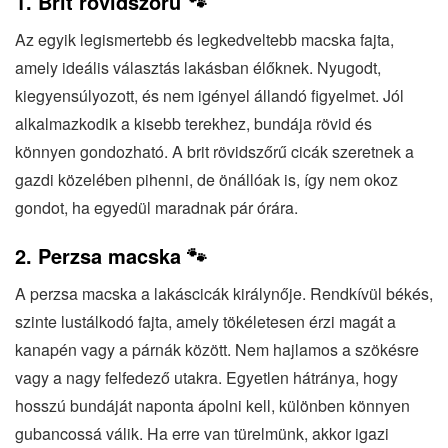
1. Brit rövidszőrű 🐾
Az egyik legismertebb és legkedveltebb macska fajta,
amely ideális választás lakásban élőknek. Nyugodt,
kiegyensúlyozott, és nem igényel állandó figyelmet. Jól
alkalmazkodik a kisebb terekhez, bundája rövid és
könnyen gondozható. A brit rövidszőrű cicák szeretnek a
gazdi közelében pihenni, de önállóak is, így nem okoz
gondot, ha egyedül maradnak pár órára.
2. Perzsa macska 🐾
A perzsa macska a lakáscicák királynője. Rendkívül békés,
szinte lustálkodó fajta, amely tökéletesen érzi magát a
kanapén vagy a párnák között. Nem hajlamos a szökésre
vagy a nagy felfedező utakra. Egyetlen hátránya, hogy
hosszú bundáját naponta ápolni kell, különben könnyen
gubancossá válik. Ha erre van türelmünk, akkor igazi