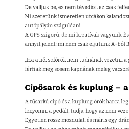
De valljuk be, ez nem tévedés , ez csak felfe
Mi szeretünk ismeretlen utcákon kalandozn
autópályán száguldani.
A GPS szigorú, de mi kreatívak vagyunk. És
annyit jelent: mi nem csak eljutunk A-ból 
„Ha a női sofőrök nem tudnának vezetni, a
férfiak meg sosem kapnának meleg vacsorá
Cipősarok és kuplung – a
A tűsarkú cipő és a kuplung örök harca leg
lenyomni a pedált, tudja, hogy az nem vezet
Egyetlen rossz mozdulat, és máris egy drá