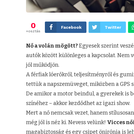
0
Facebook
Twitter
+osztás
Nő a volán mögött?
Egyesek szerint veszél
autók között különleges a kapcsolat. Nem v
jól működjön.
A férfiak lóerőkről, teljesítményről és gu
tettük a napszemüveget, miközben a GPS sze
De amikor a motor beindul, a gyerekek is be
színéhez – akkor kezdődhet az igazi show.
Mert a nő nemcsak vezet, hanem stílusosan 
még jól is néz ki. Nevess velünk!
Vicces nő
magabiztosság és egy csipet önirónia is leh