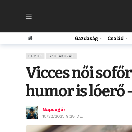
Gazdaság
Család
HUMOR
SZÓRAKOZÁS
Vicces női sofőr
humor is lóerő –
Napsugár
10/22/2025 9:28 DE.