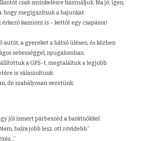
llantót csak sminkelésre használjuk. Na jó, igen,
a, hogy megigazítsuk a hajunkat.
rkező kamiont is – kettőt egy csapásra!
autót, a gyereket a hátsó ülésen, és közben
nságos sebességgel, nyugalomban.
állítottuk a GPS-t, megtaláltuk a legjobb
tére is válaszoltunk.
an, de szabályosan vezetünk.
egy jól ismert párbeszéd a barátnőkkel.
em, balra jobb lesz, ott rövidebb.”
ezés…”