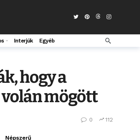
os
Interjúk
Egyéb
ák, hogy a
a volán mögött
0
112
Népszerű