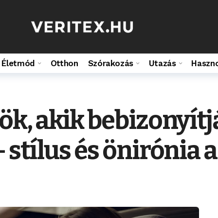
Életmód
Otthon
Szórakozás
Utazás
Haszn
ök, akik bebizonyítj
 stílus és önirónia 