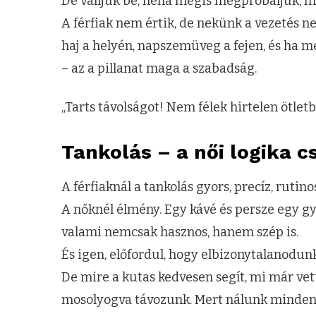
De valljuk be, néha mégis megpróbáljuk, me
A férfiak nem értik, de nekünk a vezetés n
haj a helyén, napszemüveg a fejen, és ha 
– az a pillanat maga a szabadság.
„Tarts távolságot! Nem félek hirtelen ötlet
Tankolás – a női logika c
A férfiaknál a tankolás gyors, precíz, rutin
A nőknél élmény. Egy kávé és persze egy gyor
valami nemcsak hasznos, hanem szép is.
És igen, előfordul, hogy elbizonytalanodunk
De mire a kutas kedvesen segít, mi már vett
mosolyogva távozunk. Mert nálunk minden 