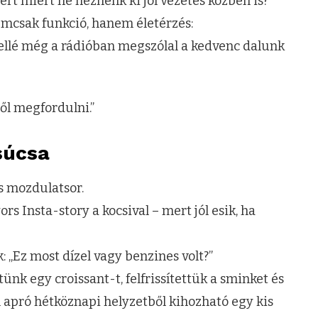
rt miért ne néznénk ki jól vezetés közben is?
emcsak funkció, hanem életérzés:
mellé még a rádióban megszólal a kedvenc dalunk
ből megfordulni.”
súcsa
os mozdulatsor.
s Insta-story a kocsival – mert jól esik, ha
: „Ez most dízel vagy benzines volt?”
ünk egy croissant-t, felfrissítettük a sminket és
apró hétköznapi helyzetből kihozható egy kis