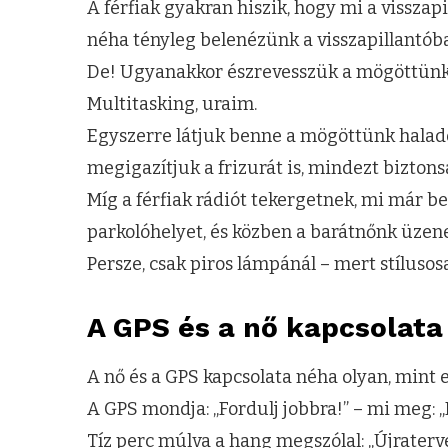
A férfiak gyakran hiszik, hogy mi a visszapi
néha tényleg belenézünk a visszapillantób
De! Ugyanakkor észrevesszük a mögöttünk é
Multitasking, uraim.
Egyszerre látjuk benne a mögöttünk haladó 
megigazítjuk a frizurát is, mindezt bizto
Míg a férfiak rádiót tekergetnek, mi már be
parkolóhelyet, és közben a barátnőnk üzene
Persze, csak piros lámpánál – mert stílusos
A GPS és a nő kapcsolata
A nő és a GPS kapcsolata néha olyan, mint 
A GPS mondja: „Fordulj jobbra!” – mi meg: „N
Tíz perc múlva a hang megszólal: „Újraterv