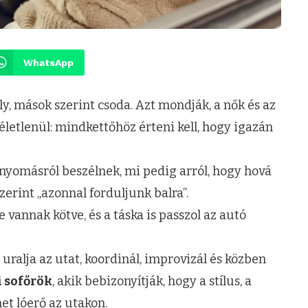
WhatsApp
y, mások szerint csoda. Azt mondják, a nők és az
életlenül: mindkettőhöz érteni kell, hogy igazán
minyomásról beszélnek, mi pedig arról, hogy hová
rint „azonnal forduljunk balra”.
 vannak kötve, és a táska is passzol az autó
uralja az utat, koordinál, improvizál és közben
i sofőrök
, akik bebizonyítják, hogy a stílus, a
et lóerő az utakon.