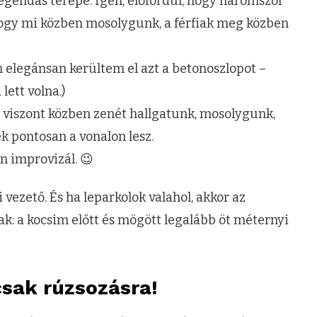
legendás terepe. Igen, előfordul, hogy háromszor
 hogy mi közben mosolygunk, a férfiak meg közben
en elegánsan kerültem el azt a betonoszlopot –
lett volna.)
i viszont közben zenét hallgatunk, mosolygunk,
k pontosan a vonalon lesz.
an improvizál. 😉
 vezető. És ha leparkolok valahol, akkor az
k: a kocsim előtt és mögött legalább öt méternyi
csak rúzsozásra!