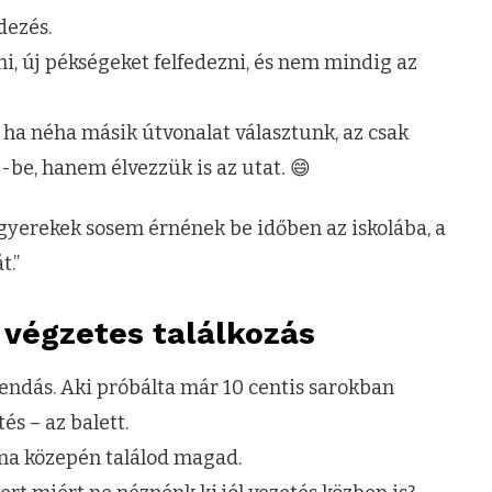
dezés.
i, új pékségeket felfedezni, és nem mindig az
 ha néha másik útvonalat választunk, az csak
B-be, hanem élvezzük is az utat
.
😄
 gyerekek sosem érnének be időben az iskolába, a
t.”
 végzetes találkozás
endás. Aki próbálta már 10 centis sarokban
és – az balett.
ma közepén találod magad.