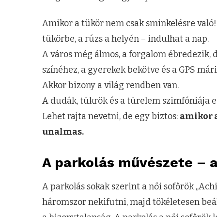
Amikor a tükör nem csak sminkelésre való! 
tükörbe, a rúzs a helyén – indulhat a nap.
A város még álmos, a forgalom ébredezik, d
színéhez, a gyerekek bekötve és a GPS máris
Akkor bizony a világ rendben van.
A dudák, tükrök és a türelem szimfóniája ez,
Lehet rajta nevetni, de egy biztos:
amikor a
unalmas.
A parkolás művészete – a
A parkolás sokak szerint a női sofőrök „Achi
háromszor nekifutni, majd tökéletesen beáll