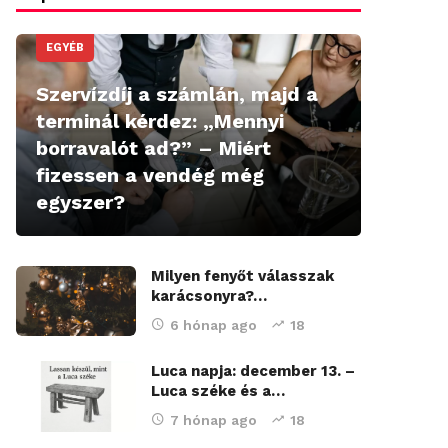
EGYÉB
Szervízdíj a számlán, majd a
terminál kérdez: „Mennyi
borravalót ad?” – Miért
fizessen a vendég még
egyszer?
Milyen fenyőt válasszak
karácsonyra?…
6 hónap ago
18
Luca napja: december 13. –
Luca széke és a…
7 hónap ago
18