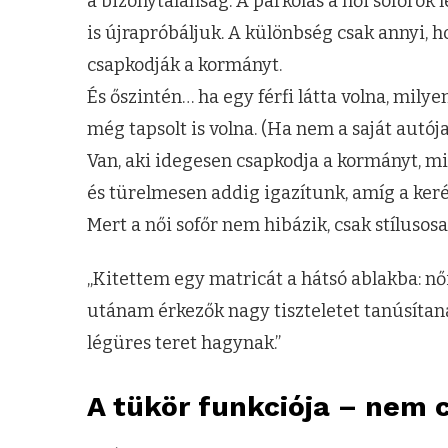
a bizonytalanság. A parkolás a női sofőrök 
is újrapróbáljuk. A különbség csak annyi,
csapkodják a kormányt.
És őszintén… ha egy férfi látta volna, mily
még tapsolt is volna. (Ha nem a saját autója 
Van, aki idegesen csapkodja a kormányt, m
és türelmesen addig igazítunk, amíg a keré
Mert a női sofőr nem hibázik, csak stílusos
„Kitettem egy matricát a hátsó ablakba: női
utánam érkezők nagy tiszteletet tanúsítana
légüres teret hagynak.”
A tükör funkciója – nem 