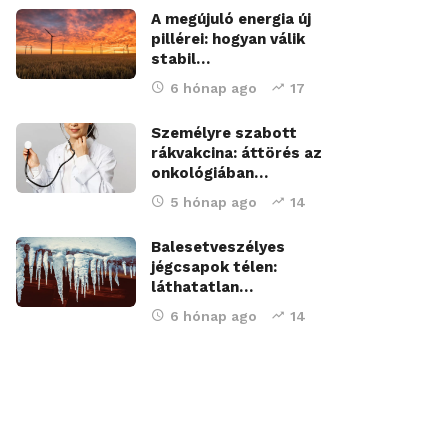
A megújuló energia új
pillérei: hogyan válik
stabil…
6 hónap ago
17
Személyre szabott
rákvakcina: áttörés az
onkológiában…
5 hónap ago
14
Balesetveszélyes
jégcsapok télen:
láthatatlan…
6 hónap ago
14