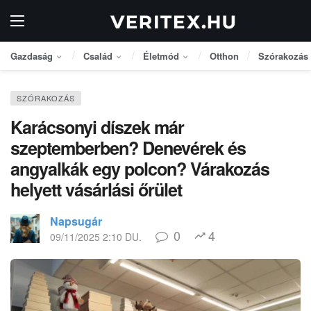
Gazdaság
Család
Életmód
Otthon
Szórakozás
SZÓRAKOZÁS
Karácsonyi díszek már
szeptemberben? Denevérek és
angyalkák egy polcon? Várakozás
helyett vásárlási őrület
Napsugár
0
4
09/11/2025 2:10 DU.