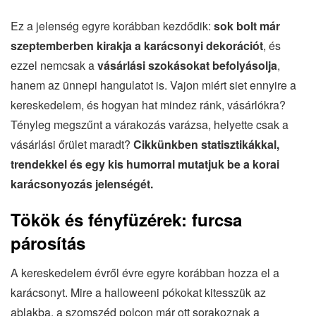
Ez a jelenség egyre korábban kezdődik:
sok bolt már
szeptemberben kirakja a karácsonyi dekorációt
, és
ezzel nemcsak a
vásárlási szokásokat befolyásolja
,
hanem az ünnepi hangulatot is. Vajon miért siet ennyire a
kereskedelem, és hogyan hat mindez ránk, vásárlókra?
Tényleg megszűnt a várakozás varázsa, helyette csak a
vásárlási őrület maradt?
Cikkünkben statisztikákkal,
trendekkel és egy kis humorral mutatjuk be a korai
karácsonyozás jelenségét.
Tökök és fényfüzérek: furcsa
párosítás
A kereskedelem évről évre egyre korábban hozza el a
karácsonyt. Mire a halloweeni pókokat kitesszük az
ablakba, a szomszéd polcon már ott sorakoznak a