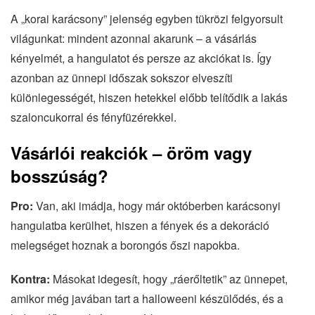
A „korai karácsony” jelenség egyben tükrözi felgyorsult
világunkat: mindent azonnal akarunk – a vásárlás
kényelmét, a hangulatot és persze az akciókat is. Így
azonban az ünnepi időszak sokszor elveszíti
különlegességét, hiszen hetekkel előbb telítődik a lakás
szaloncukorral és fényfüzérekkel.
Vásárlói reakciók – öröm vagy
bosszúság?
Pro:
Van, aki imádja, hogy már októberben karácsonyi
hangulatba kerülhet, hiszen a fények és a dekoráció
melegséget hoznak a borongós őszi napokba.
Kontra:
Másokat idegesít, hogy „ráerőltetik” az ünnepet,
amikor még javában tart a halloweeni készülődés, és a