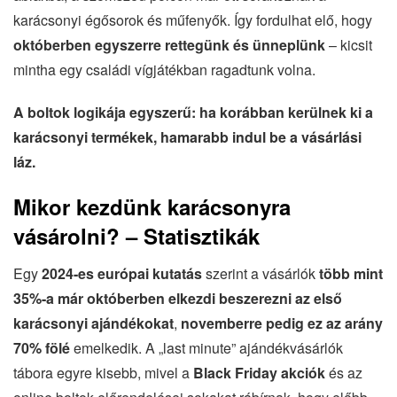
karácsonyi égősorok és műfenyők. Így fordulhat elő, hogy
októberben egyszerre rettegünk és ünneplünk
– kicsit
mintha egy családi vígjátékban ragadtunk volna.
A boltok logikája egyszerű: ha korábban kerülnek ki a
karácsonyi termékek, hamarabb indul be a vásárlási
láz.
Mikor kezdünk karácsonyra
vásárolni? – Statisztikák
Egy
2024-es európai kutatás
szerint a vásárlók
több mint
35%-a már októberben elkezdi beszerezni az első
karácsonyi ajándékokat
,
novemberre pedig ez az arány
70% fölé
emelkedik. A „last minute” ajándékvásárlók
tábora egyre kisebb, mivel a
Black Friday akciók
és az