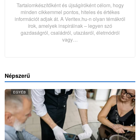
Tartalomkészítőként és újságíróként célom, hogy
minden cikkemmel pontos, hiteles és értékes
információt adjak át. A Veritex.hu-n olyan témákról
írok, amelyek inspirálnak – legyen szó
gazdaságról, családról, utazásról, életmódról
vagy…
Népszerű
EGYÉB