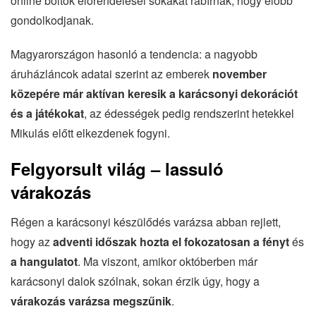
online boltok előrendelései sokakat rábírnak, hogy előbb
gondolkodjanak.
Magyarországon hasonló a tendencia: a nagyobb
áruházláncok adatai szerint az emberek
november
közepére már aktívan keresik a karácsonyi dekorációt
és a játékokat
, az édességek pedig rendszerint hetekkel
Mikulás előtt elkezdenek fogyni.
Felgyorsult világ – lassuló
várakozás
Régen a karácsonyi készülődés varázsa abban rejlett,
hogy az
adventi időszak hozta el fokozatosan a fényt
és
a hangulatot
. Ma viszont, amikor októberben már
karácsonyi dalok szólnak, sokan érzik úgy, hogy a
várakozás varázsa megszűnik
.