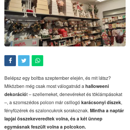
Belépsz egy boltba szeptember elején, és mit látsz?
Miközben még csak most válogatnád a
halloweeni
dekoráció
t – szellemeket, denevéreket és töklámpásokat
–, a szomszédos polcon már csillogó
karácsonyi díszek
,
fényfüzérek és szaloncukrok sorakoznak.
Mintha a naptár
lapjai összekeveredtek volna, és a két ünnep
egymásnak feszült volna a polcokon.