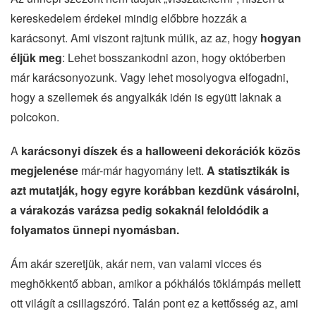
kereskedelem érdekei mindig előbbre hozzák a
karácsonyt. Ami viszont rajtunk múlik, az az, hogy
hogyan
éljük meg
: Lehet bosszankodni azon, hogy októberben
már karácsonyozunk. Vagy lehet mosolyogva elfogadni,
hogy a szellemek és angyalkák idén is együtt laknak a
polcokon.
A
karácsonyi díszek és a halloweeni dekorációk közös
megjelenése
már-már hagyomány lett.
A statisztikák is
azt mutatják, hogy egyre korábban kezdünk vásárolni,
a várakozás varázsa pedig sokaknál feloldódik a
folyamatos ünnepi nyomásban.
Ám akár szeretjük, akár nem, van valami vicces és
meghökkentő abban, amikor a pókhálós töklámpás mellett
ott világít a csillagszóró. Talán pont ez a kettősség az, ami