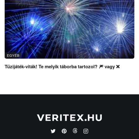
EGYÉB
Tűzijáték-viták! Te melyik táborba tartozol? 🎆 vagy ❌