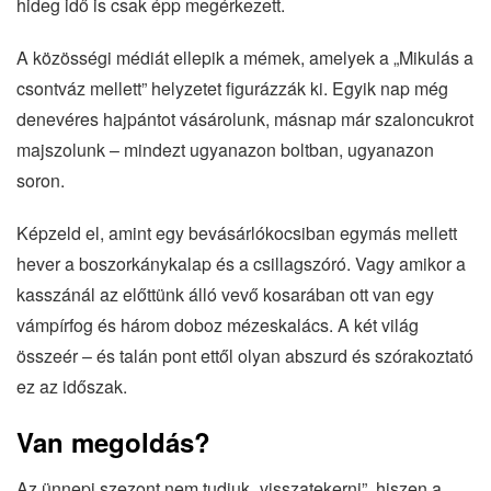
hideg idő is csak épp megérkezett.
A közösségi médiát ellepik a mémek, amelyek a „Mikulás a
csontváz mellett” helyzetet figurázzák ki. Egyik nap még
denevéres hajpántot vásárolunk, másnap már szaloncukrot
majszolunk – mindezt ugyanazon boltban, ugyanazon
soron.
Képzeld el, amint egy bevásárlókocsiban egymás mellett
hever a boszorkánykalap és a csillagszóró. Vagy amikor a
kasszánál az előttünk álló vevő kosarában ott van egy
vámpírfog és három doboz mézeskalács. A két világ
összeér – és talán pont ettől olyan abszurd és szórakoztató
ez az időszak.
Van megoldás?
Az ünnepi szezont nem tudjuk „visszatekerni”, hiszen a