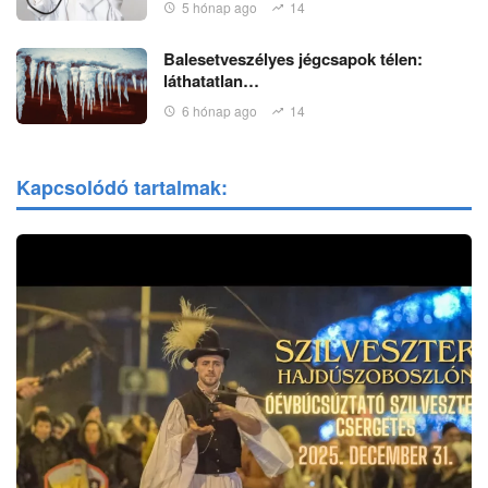
5 hónap ago
14
Balesetveszélyes jégcsapok télen:
láthatatlan…
6 hónap ago
14
Kapcsolódó tartalmak: