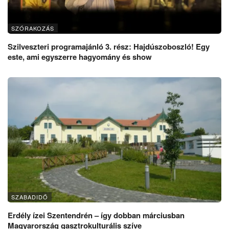
SZÓRAKOZÁS
Szilveszteri programajánló 3. rész: Hajdúszoboszló! Egy
este, ami egyszerre hagyomány és show
SZABADIDŐ
Erdély ízei Szentendrén – így dobban márciusban
Magyarország gasztrokulturális szíve