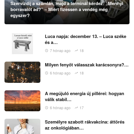
Szervízdíj a számlán, majd a terminál kérdez: „Mennyi
borravalót ad?” – Miért fizessen a vendég még
egyszer?
Luca napja: december 13. – Luca széke
és a…
7 hónap ago
18
Milyen fenyőt válasszak karácsonyra?…
6 hónap ago
18
A megújuló energia új pillérei: hogyan
válik stabil…
6 hónap ago
17
Személyre szabott rákvakcina: áttörés
az onkológiában…