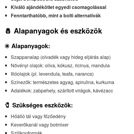
Kiváló ajándékötlet egyedi csomagolással
Fenntarthatóbb, mint a bolti alternatívák
🧂 Alapanyagok és eszközök
✳️ Alapanyagok:
Szappanalap (olvadék vagy hideg eljárás alap)
Növényi olajok: olíva, kókusz, ricinus, mandula
Illóolajok (pl. levendula, teafa, narancs)
Színezők: természetes agyag, spirulina, kurkuma
Adalékok: zabpehely, szárított virágok, kávézacc
🧷 Szükséges eszközök:
Hőálló tál vagy főzőedény
Keverőkanál vagy botmixer
Szilikonformák