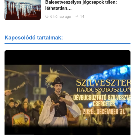
Balesetveszélyes jégcsapok télen:
láthatatlan…
6 hónap ago
14
Kapcsolódó tartalmak: