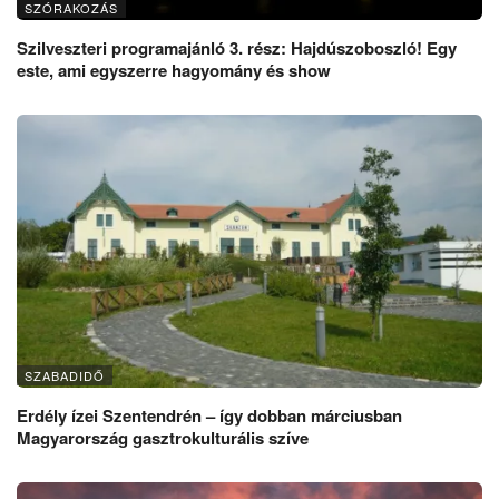
SZÓRAKOZÁS
Szilveszteri programajánló 3. rész: Hajdúszoboszló! Egy
este, ami egyszerre hagyomány és show
SZABADIDŐ
Erdély ízei Szentendrén – így dobban márciusban
Magyarország gasztrokulturális szíve