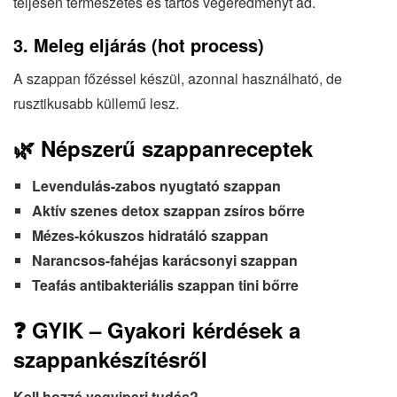
teljesen természetes és tartós végeredményt ad.
3.
Meleg eljárás (hot process)
A szappan főzéssel készül, azonnal használható, de
rusztikusabb küllemű lesz.
🌿 Népszerű szappanreceptek
Levendulás-zabos nyugtató szappan
Aktív szenes detox szappan zsíros bőrre
Mézes-kókuszos hidratáló szappan
Narancsos-fahéjas karácsonyi szappan
Teafás antibakteriális szappan tini bőrre
❓ GYIK – Gyakori kérdések a
szappankészítésről
Kell hozzá vegyipari tudás?