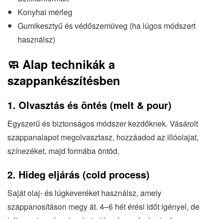
Konyhai mérleg
Gumikesztyű és védőszemüveg (ha lúgos módszert
használsz)
🧼 Alap technikák a
szappankészítésben
1.
Olvasztás és öntés (melt & pour)
Egyszerű és biztonságos módszer kezdőknek. Vásárolt
szappanalapot megolvasztasz, hozzáadod az illóolajat,
színezéket, majd formába öntöd.
2.
Hideg eljárás (cold process)
Saját olaj- és lúgkeveréket használsz, amely
szappanosításon megy át. 4–6 hét érési időt igényel, de