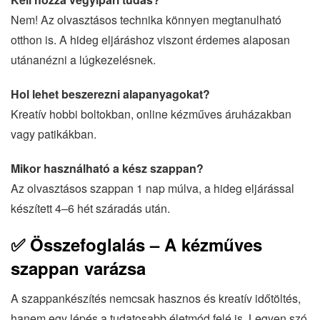
Nem! Az olvasztásos technika könnyen megtanulható
otthon is. A hideg eljáráshoz viszont érdemes alaposan
utánanézni a lúgkezelésnek.
Hol lehet beszerezni alapanyagokat?
Kreatív hobbi boltokban, online kézműves áruházakban
vagy patikákban.
Mikor használható a kész szappan?
Az olvasztásos szappan 1 nap múlva, a hideg eljárással
készített 4–6 hét száradás után.
✅ Összefoglalás – A kézműves
szappan varázsa
A szappankészítés nemcsak hasznos és kreatív időtöltés,
hanem egy lépés a tudatosabb életmód felé is. Legyen szó