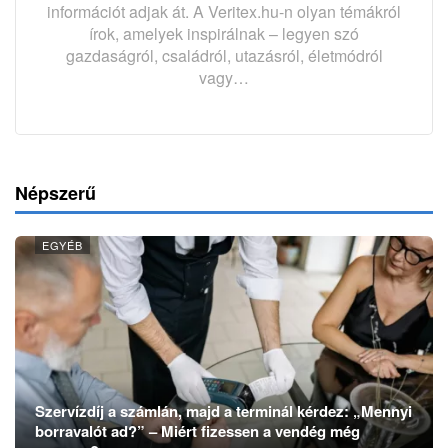
információt adjak át. A Veritex.hu-n olyan témákról
írok, amelyek inspirálnak – legyen szó
gazdaságról, családról, utazásról, életmódról
vagy…
Népszerű
EGYÉB
Szervízdíj a számlán, majd a terminál kérdez: „Mennyi
borravalót ad?” – Miért fizessen a vendég még