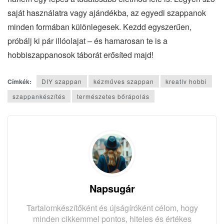
saját használatra vagy ajándékba, az egyedi szappanok
minden formában különlegesek. Kezdd egyszerűen,
próbálj ki pár illóolajat – és hamarosan te is a
hobbiszappanosok táborát erősíted majd!
Címkék:
DIY szappan
kézműves szappan
kreatív hobbi
szappankészítés
természetes bőrápolás
Napsugár
Tartalomkészítőként és újságíróként célom, hogy
minden cikkemmel pontos, hiteles és értékes