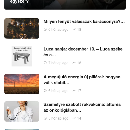
egyszer?
Milyen fenyőt válasszak karácsonyra?…
6 hónap ago
18
Luca napja: december 13. – Luca széke
és a…
7 hónap ago
18
A megújuló energia új pillérei: hogyan
válik stabil…
6 hónap ago
17
Személyre szabott rákvakcina: áttörés
az onkológiában…
5 hónap ago
14