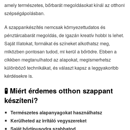
amely természetes, bőrbarát megoldásokat kínál az otthoni
szépségápolásban.
A szappankészítés nemcsak környezettudatos és
pénztárcabarát megoldás, de igazán kreatív hobbi is lehet.
Saját illatokat, formákat és színeket alkothatsz meg,
miközben pontosan tudod, mi kerül a bőrödre. Ebben a
cikkben megtanulhatod az alapokat, megismerhetsz
különböző technikákat, és választ kapsz a leggyakoribb
kérdésekre is.
🧪 Miért érdemes otthon szappant
készíteni?
Természetes alapanyagokat használhatsz
Kerülheted az irritáló vegyszereket
Saját bőrtípusodra szabhatod