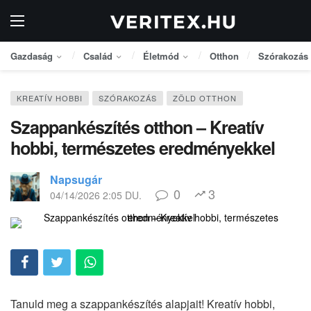
Gazdaság
Család
Életmód
Otthon
Szórakozás
KREATÍV HOBBI
SZÓRAKOZÁS
ZÖLD OTTHON
Szappankészítés otthon – Kreatív
hobbi, természetes eredményekkel
Napsugár
0
3
04/14/2026 2:05 DU.
Tanuld meg a szappankészítés alapjait! Kreatív hobbi,