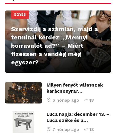
EGYÉB
Szervízdíj a számlán, majd a
terminál kérdez: „Mennyi
borravalót ad?” – Miért
fizessen a vendég még
egyszer?
Milyen fenyőt válasszak
karácsonyra?…
6 hónap ago
18
Luca napja: december 13. –
Luca széke és a…
7 hónap ago
18