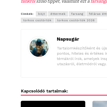
fánkról
szóló tippet, valamint ezt a
farsangi
Címkék:
böjt
éttermek
farsang
féláras ét
torkos csütörtök
torkos csütörtök 2026
Napsugár
Tartalomkészítőként és új
pontos, hiteles és értékes 
témákról írok, amelyek insp
utazásról, életmódról vagy
Kapcsolódó tartalmak: