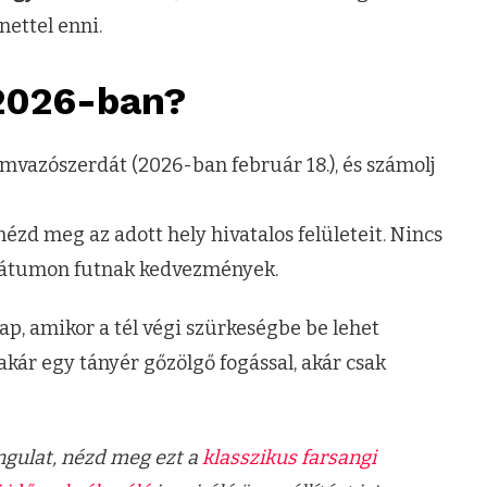
nettel enni.
2026-ban?
amvazószerdát (2026-ban február 18.), és számolj
zd meg az adott hely hivatalos felületeit. Nincs
 dátumon futnak kedvezmények.
nap, amikor a tél végi szürkeségbe be lehet
akár egy tányér gőzölgő fogással, akár csak
ngulat, nézd meg ezt a
klasszikus farsangi