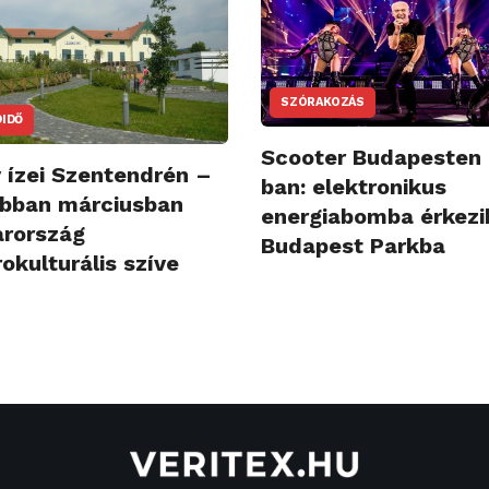
SZÓRAKOZÁS
IDŐ
Scooter Budapesten
y ízei Szentendrén –
ban: elektronikus
obban márciusban
energiabomba érkezi
rország
Budapest Parkba
okulturális szíve