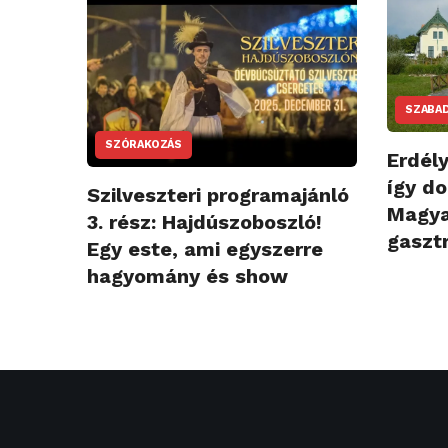
SZABAD
SZÓRAKOZÁS
Erdél
így d
Szilveszteri programajánló
Magya
3. rész: Hajdúszoboszló!
gasztr
Egy este, ami egyszerre
hagyomány és show