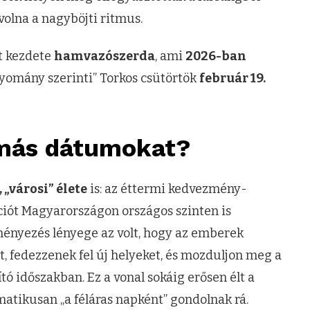
volna a nagyböjti ritmus.
t kezdete
hamvazószerda
, ami
2026-ban
gyomány szerinti” Torkos csütörtök
február 19.
 más dátumokat?
 „városi” élete
is: az éttermi kedvezmény-
ciót Magyarországon országos szinten is
eményezés lényege az volt, hogy az emberek
, fedezzenek fel új helyeket, és mozduljon meg a
tó időszakban. Ez a vonal sokáig erősen élt a
atikusan „a féláras napként” gondolnak rá.