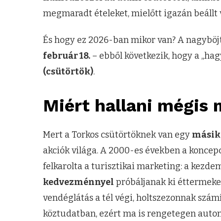
megmaradt ételeket, mielőtt igazán beállt 
És hogy ez 2026-ban mikor van? A nagyböj
február 18.
– ebből következik, hogy a „ha
(csütörtök)
.
Miért hallani mégis
Mert a Torkos csütörtöknek van egy
másik,
akciók világa. A 2000-es években a koncep
felkarolta a turisztikai marketing: a kezd
kedvezménnyel
próbáljanak ki éttermeket
vendéglátás a tél végi, holtszezonnak számí
köztudatban, ezért ma is rengetegen autom