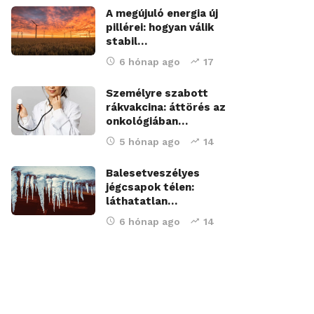
A megújuló energia új
pillérei: hogyan válik
stabil…
6 hónap ago
17
Személyre szabott
rákvakcina: áttörés az
onkológiában…
5 hónap ago
14
Balesetveszélyes
jégcsapok télen:
láthatatlan…
6 hónap ago
14