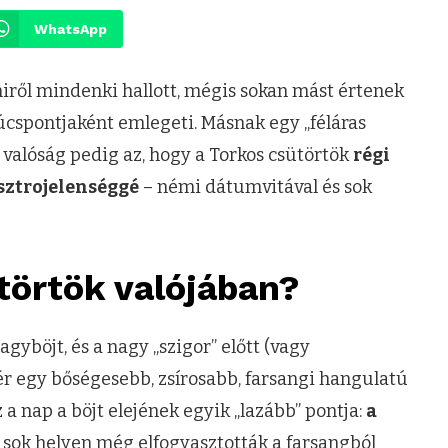
WhatsApp
miről mindenki hallott, mégis sokan mást értenek
súcspontjaként emlegeti. Másnak egy „féláras
A valóság pedig az, hogy a Torkos csütörtök
régi
ztrojelenséggé
– némi dátumvitával és sok
ütörtök valójában?
yböjt, és a nagy „szigor” előtt (vagy
ér egy bőségesebb, zsírosabb, farsangi hangulatú
 a nap a böjt elejének egyik „lazább” pontja:
a
r sok helyen még elfogyasztották a farsangból