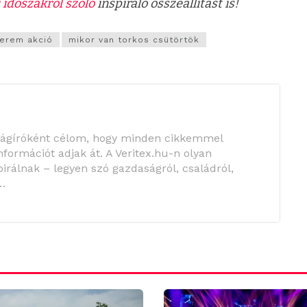
 időszakról szóló
inspiráló összeállítást is!
terem akció
mikor van torkos csütörtök
ságíróként célom, hogy minden cikkemmel
információt adjak át. A Veritex.hu-n olyan
irálnak – legyen szó gazdaságról, családról,
…