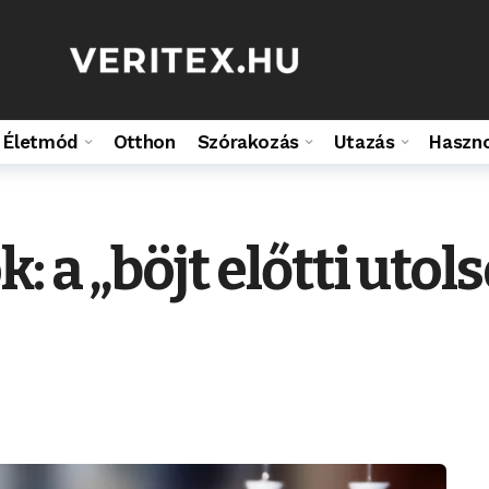
Életmód
Otthon
Szórakozás
Utazás
Haszn
 a „böjt előtti utols