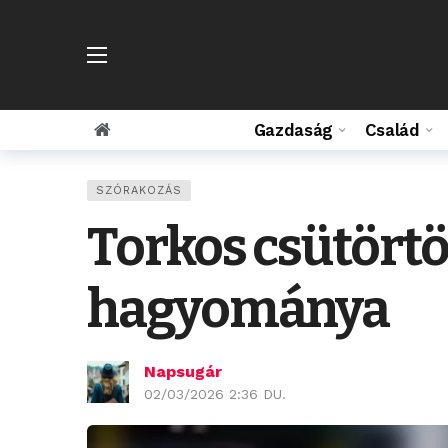
Gazdaság
Család
SZÓRAKOZÁS
Torkos csütörtök:
hagyománya
Napsugár
02/03/2026 2:36 DU.