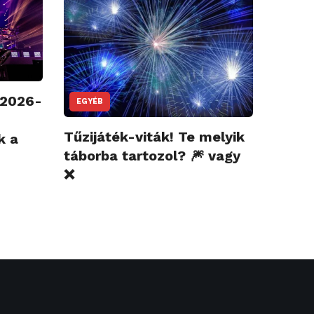
 2026-
EGYÉB
Tűzijáték-viták! Te melyik
k a
táborba tartozol? 🎆 vagy
❌