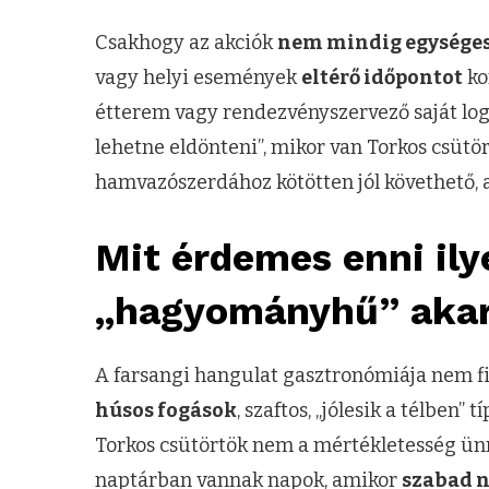
Csakhogy az akciók
nem mindig egysége
vagy helyi események
eltérő időpontot
ko
étterem vagy rendezvényszervező saját log
lehetne eldönteni”, mikor van Torkos csüt
hamvazószerdához kötötten jól követhető, a
Mit érdemes enni ily
„hagyományhű” akar
A farsangi hangulat gasztronómiája nem 
húsos fogások
, szaftos, „jólesik a télben”
Torkos csütörtök nem a mértékletesség ün
naptárban vannak napok, amikor
szabad 