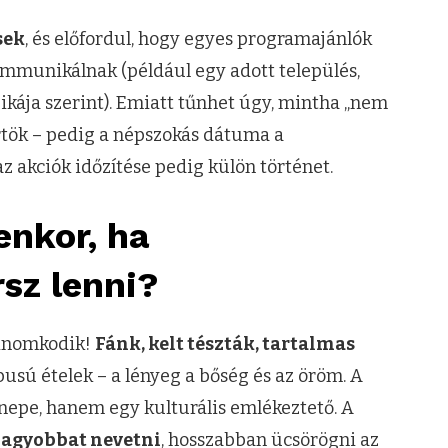
sek
, és előfordul, hogy egyes programajánlók
mmunikálnak (például egy adott település,
ikája szerint). Emiatt tűnhet úgy, mintha „nem
örtök – pedig a népszokás dátuma a
z akciók időzítése pedig külön történet.
enkor, ha
sz lenni?
finomkodik!
Fánk, kelt tészták, tartalmas
 típusú ételek – a lényeg a bőség és az öröm. A
nepe, hanem egy kulturális emlékeztető. A
nagyobbat nevetni
, hosszabban ücsörögni az