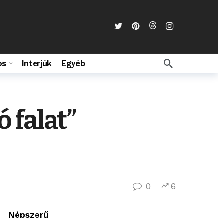
os
Interjúk
Egyéb
ó falat”
0
6
Népszerű