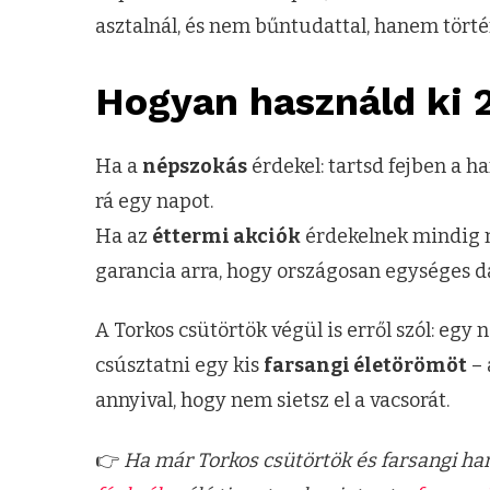
asztalnál, és nem bűntudattal, hanem törté
Hogyan használd ki 
Ha a
népszokás
érdekel: tartsd fejben a h
rá egy napot.
Ha az
éttermi akciók
érdekelnek mindig né
garancia arra, hogy országosan egységes
A Torkos csütörtök végül is erről szól: egy 
csúsztatni egy kis
farsangi életörömöt
– 
annyival, hogy nem sietsz el a vacsorát.
👉
Ha már Torkos csütörtök és farsangi ha