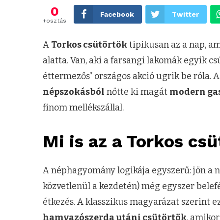
0
Facebook
Twitter
+osztás
A
Torkos csütörtök
tipikusan az a nap, a
alatta. Van, aki a farsangi lakomák egyik c
éttermezős” országos akció ugrik be róla. 
népszokásból
nőtte ki magát
modern gas
finom mellékszállal.
Mi is az a Torkos cs
A néphagyomány logikája egyszerű: jön a nag
közvetlenül a kezdetén) még egyszer belef
étkezés. A klasszikus magyarázat szerint ez
hamvazószerda utáni csütörtök
, amiko