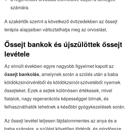
számára.
A szakértők szerint a következő évtizedekben az őssejt
terápia alapjaiban változtathatja meg az orvoslást.
Őssejt bankok és újszülöttek őssejt
levétele
Az elmúlt években egyre nagyobb figyelmet kapott az
őssejt bankolás
, amelynek során a szülés után a baba
köldökzsinórvéréből és köldökzsinór-szövetéből nyernek
őssejteket. Ezek a sejtek különösen értékesek, mivel
fiatalok, nagy regenerációs képességgel bírnak, és
felhasználhatók lehetnek a későbbi gyógykezelések során.
Az őssejt levétel teljesen fájdalommentes az anya és a
baba számára, a szülést követően történik, és mindössze