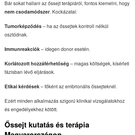
Bár sokat hallani az őssejt terápiáról, fontos kiemelni, hogy
nem csodamódszer
. Kockázatai:
Tumorképződés
– ha az őssejtek kontroll nélkül
osztódnak.
Immunreakciók
– idegen donor esetén.
Korlátozott hozzáférhetőség
– magas költségek, kísérleti
fázisban lévő eljárások.
Etikai kérdések
– főként az embrionális őssejteknél.
Ezért minden alkalmazás szigorú klinikai vizsgálatokhoz
és engedélyekhez kötött.
Őssejt kutatás és terápia
Magyarországon