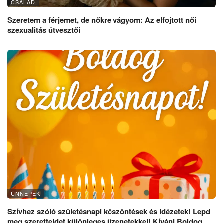
CSALÁD
Szeretem a férjemet, de nőkre vágyom: Az elfojtott női
szexualitás útvesztői
ÜNNEPEK
Szívhez szóló születésnapi köszöntések és idézetek! Lepd
meg szeretteidet különleges üzenetekkel! Kívánj Boldog