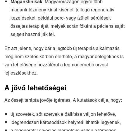
Magánklinikák
: Magyarországon egyre több
magánintézmény kínál kísérleti jellegű regeneratív
kezeléseket, például porc- vagy ízületi sérülések
őssejtes terápiáját, melyek során főként a páciens saját
sejtjeit használják fel.
Ez azt jelenti, hogy bár a legtöbb új terápiás alkalmazás
még nem széles körben elérhető, a magyar betegeknek is
van lehetősége hozzáférni a legmodernebb orvosi
fejlesztésekhez.
A jövő lehetőségei
Az őssejt terápia jövője ígéretes. A kutatások célja, hogy:
új szövetek, sőt szervek előállítása váljon lehetővé,
idegrendszeri károsodások helyreállíthatók legyenek,
a regeneratív orvoslás elérhetővé váljon a tömegek