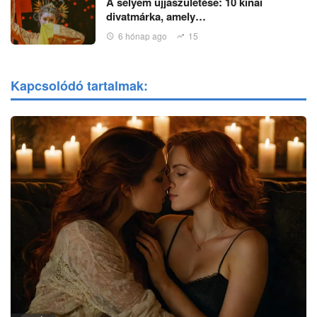
A selyem újjászületése: 10 kínai
divatmárka, amely…
6 hónap ago
15
Kapcsolódó tartalmak: