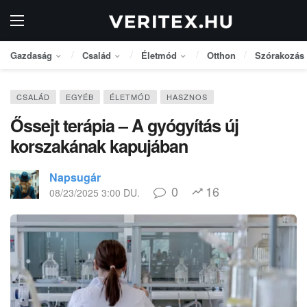
Gazdaság
Család
Életmód
Otthon
Szórakozás
CSALÁD
EGYÉB
ÉLETMÓD
HASZNOS
Őssejt terápia – A gyógyítás új
korszakának kapujában
Napsugár
0
16
08/23/2025 3:00 DU.