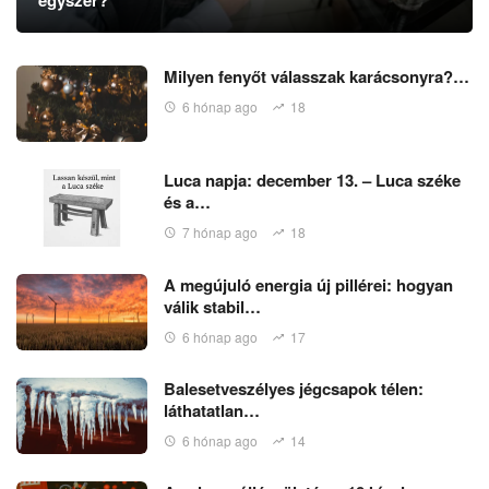
egyszer?
Milyen fenyőt válasszak karácsonyra?…
6 hónap ago
18
Luca napja: december 13. – Luca széke
és a…
7 hónap ago
18
A megújuló energia új pillérei: hogyan
válik stabil…
6 hónap ago
17
Balesetveszélyes jégcsapok télen:
láthatatlan…
6 hónap ago
14