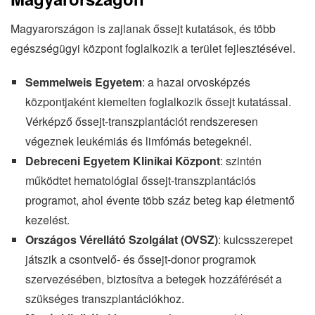
Magyarországon is zajlanak őssejt kutatások, és több
egészségügyi központ foglalkozik a terület fejlesztésével.
Semmelweis Egyetem
: a hazai orvosképzés
központjaként kiemelten foglalkozik őssejt kutatással.
Vérképző őssejt-transzplantációt rendszeresen
végeznek leukémiás és limfómás betegeknél.
Debreceni Egyetem Klinikai Központ
: szintén
működtet hematológiai őssejt-transzplantációs
programot, ahol évente több száz beteg kap életmentő
kezelést.
Országos Vérellátó Szolgálat (OVSZ)
: kulcsszerepet
játszik a csontvelő- és őssejt-donor programok
szervezésében, biztosítva a betegek hozzáférését a
szükséges transzplantációkhoz.