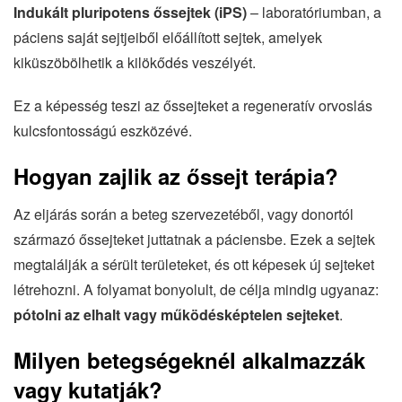
Indukált pluripotens őssejtek (iPS)
– laboratóriumban, a
páciens saját sejtjeiből előállított sejtek, amelyek
kiküszöbölhetik a kilökődés veszélyét.
Ez a képesség teszi az őssejteket a regeneratív orvoslás
kulcsfontosságú eszközévé.
Hogyan zajlik az őssejt terápia?
Az eljárás során a beteg szervezetéből, vagy donortól
származó őssejteket juttatnak a páciensbe. Ezek a sejtek
megtalálják a sérült területeket, és ott képesek új sejteket
létrehozni. A folyamat bonyolult, de célja mindig ugyanaz:
pótolni az elhalt vagy működésképtelen sejteket
.
Milyen betegségeknél alkalmazzák
vagy kutatják?