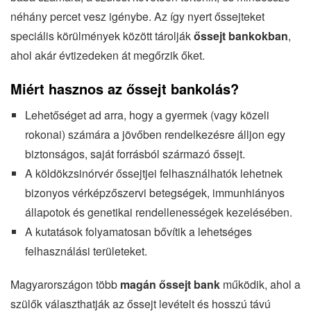
néhány percet vesz igénybe. Az így nyert őssejteket
speciális körülmények között tárolják
őssejt bankokban
,
ahol akár évtizedeken át megőrzik őket.
Miért hasznos az őssejt bankolás?
Lehetőséget ad arra, hogy a gyermek (vagy közeli
rokonai) számára a jövőben rendelkezésre álljon egy
biztonságos, saját forrásból származó őssejt.
A köldökzsinórvér őssejtjei felhasználhatók lehetnek
bizonyos vérképzőszervi betegségek, immunhiányos
állapotok és genetikai rendellenességek kezelésében.
A kutatások folyamatosan bővítik a lehetséges
felhasználási területeket.
Magyarországon több
magán őssejt bank
működik, ahol a
szülők választhatják az őssejt levételt és hosszú távú