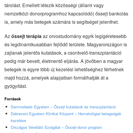
tárolást. Emellett létezik közösségi (állami vagy
nemzetközi donorprogramhoz kapcsolódó) őssejt bankolás
is, amely más betegek számára is segítséget jelenthet.
Az
őssejt terápia
az orvostudomány egyik legígéretesebb
és legdinamikusabban fejlődő területe. Magyarországon is
zajlanak jelentős kutatások, a csontvelő-transzplantáció
pedig már bevett, életmentő eljárás. A jövőben a magyar
betegek is egyre több új kezelési lehetőséghez férhetnek
majd hozzá, amelyek alapjaiban formálhatják át a
gyógyítást.
Források
Semmelweis Egyetem – Őssejt kutatások és transzplantáció
Debreceni Egyetem Klinikai Központ – Hematológiai betegségek
kezelése
Országos Vérellátó Szolgálat – Őssejt-donor program