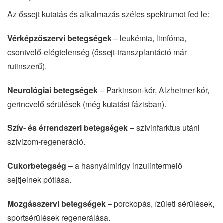
Az őssejt kutatás és alkalmazás széles spektrumot fed le:
Vérképzőszervi betegségek
– leukémia, limfóma,
csontvelő-elégtelenség (őssejt-transzplantáció már
rutinszerű).
Neurológiai betegségek
– Parkinson-kór, Alzheimer-kór,
gerincvelő sérülések (még kutatási fázisban).
Szív- és érrendszeri betegségek
– szívinfarktus utáni
szívizom-regeneráció.
Cukorbetegség
– a hasnyálmirigy inzulintermelő
sejtjeinek pótlása.
Mozgásszervi betegségek
– porckopás, ízületi sérülések,
sportsérülések regenerálása.