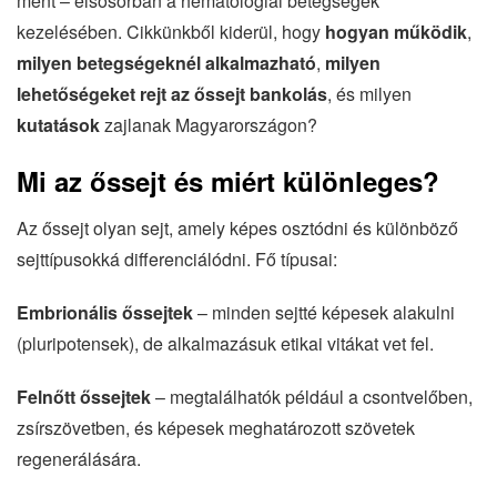
ment – elsősorban a hematológiai betegségek
kezelésében. Cikkünkből kiderül, hogy
hogyan működik
,
milyen betegségeknél alkalmazható
,
milyen
lehetőségeket rejt az őssejt bankolás
, és milyen
kutatások
zajlanak Magyarországon?
Mi az őssejt és miért különleges?
Az őssejt olyan sejt, amely képes osztódni és különböző
sejttípusokká differenciálódni. Fő típusai:
Embrionális őssejtek
– minden sejtté képesek alakulni
(pluripotensek), de alkalmazásuk etikai vitákat vet fel.
Felnőtt őssejtek
– megtalálhatók például a csontvelőben,
zsírszövetben, és képesek meghatározott szövetek
regenerálására.