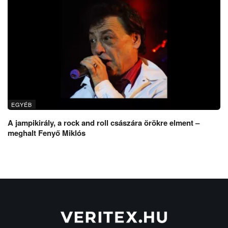
EGYÉB
A jampikirály, a rock and roll császára örökre elment –
meghalt Fenyő Miklós