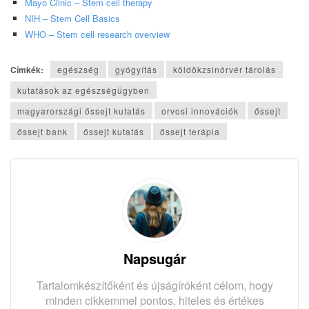
Mayo Clinic – Stem cell therapy
NIH – Stem Cell Basics
WHO – Stem cell research overview
Címkék:
egészség
gyógyítás
köldökzsinórvér tárolás
kutatások az egészségügyben
magyarországi őssejt kutatás
orvosi innovációk
őssejt
őssejt bank
őssejt kutatás
őssejt terápia
Napsugár
Tartalomkészítőként és újságíróként célom, hogy
minden cikkemmel pontos, hiteles és értékes