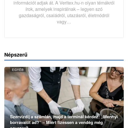
információt adjak át. A Veritex.hu-n olyan témákról
írok, amelyek inspirálnak – legyen szó
gazdaságról, családról, utazásról, életmódról
vagy…
Népszerű
EGYÉB
Szervízdíj a számlán, majd a terminál kérdez: „Mennyi
borravalót ad?” – Miért fizessen a vendég még