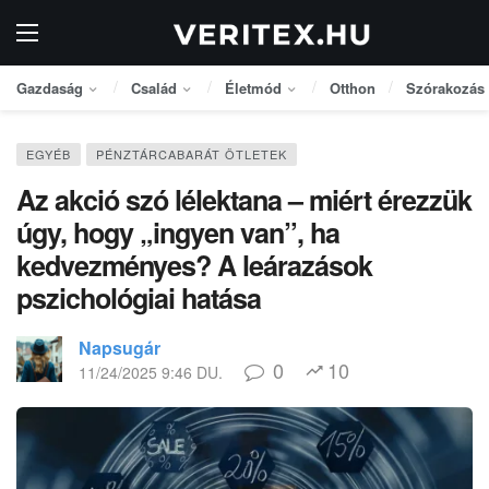
Gazdaság
Család
Életmód
Otthon
Szórakozás
EGYÉB
PÉNZTÁRCABARÁT ÖTLETEK
Az akció szó lélektana – miért érezzük
úgy, hogy „ingyen van”, ha
kedvezményes? A leárazások
pszichológiai hatása
Napsugár
0
10
11/24/2025 9:46 DU.