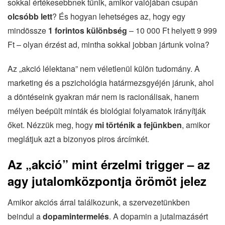
sokkal értékesebbnek tűnik, amikor valójában csupán
olcsóbb lett
? És hogyan lehetséges az, hogy egy
mindössze
1 forintos különbség
– 10 000 Ft helyett 9 999
Ft – olyan érzést ad, mintha sokkal jobban jártunk volna?
Az „akció lélektana” nem véletlenül külön tudomány. A
marketing és a pszichológia határmezsgyéjén járunk, ahol
a döntéseink gyakran már nem is racionálisak, hanem
mélyen beépült minták és biológiai folyamatok irányítják
őket. Nézzük meg, hogy
mi történik a fejünkben
, amikor
meglátjuk azt a bizonyos piros árcímkét.
Az „akció” mint érzelmi trigger – az
agy jutalomközpontja örömöt jelez
Amikor akciós árral találkozunk, a szervezetünkben
beindul a
dopamintermelés
. A dopamin a jutalmazásért