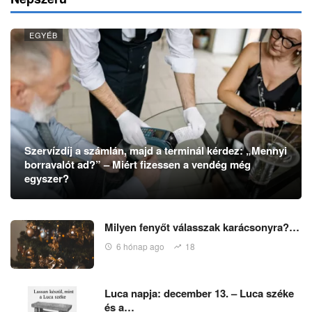
EGYÉB
Szervízdíj a számlán, majd a terminál kérdez: „Mennyi
borravalót ad?” – Miért fizessen a vendég még
egyszer?
Milyen fenyőt válasszak karácsonyra?…
6 hónap ago
18
Luca napja: december 13. – Luca széke
és a…