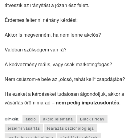
átveszik az irányítást a józan ész felett.
Érdemes feltenni néhány kérdést:
Akkor is megvenném, ha nem lenne akciós?
Valóban szükségem van rá?
A kedvezmény reális, vagy csak marketingfogás?
Nem csúszom-e bele az „olcsó, tehát kell” csapdájába?
Ha ezeket a kérdéseket tudatosan átgondoljuk, akkor a
vásárlás öröm marad –
nem pedig impulzusdöntés
.
Címkék:
akció
akció lélektana
Black Friday
érzelmi vásárlás
leárazás pszichológiája
marketing pszichológia
vásárlási szokások