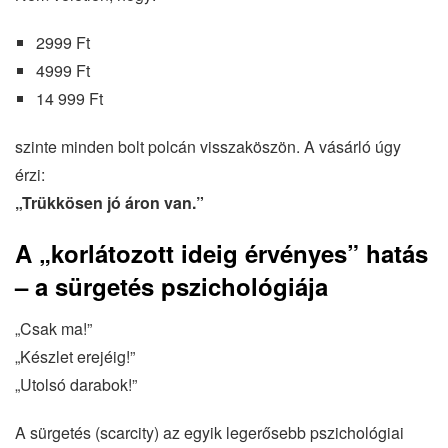
2999 Ft
4999 Ft
14 999 Ft
szinte minden bolt polcán visszaköszön. A vásárló úgy
érzi:
„Trükkösen jó áron van.”
A „korlátozott ideig érvényes” hatás
– a sürgetés pszichológiája
„Csak ma!”
„Készlet erejéig!”
„Utolsó darabok!”
A sürgetés (scarcity) az egyik legerősebb pszichológiai