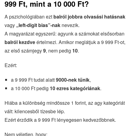
999 Ft, mint a 10 000 Ft?
A pszichológiában ezt
balról jobbra olvasási hatásnak
vagy
„left-digit bias”-nak
nevezik.
A magyarázat egyszerű: agyunk a számokat elsősorban
balról kezdve
értelmezi. Amikor meglátjuk a 9 999 Ft-ot,
az első számjegy
9
, nem pedig
10
.
Ezért:
a 9 999 Ft tudat alatt
9000-nek tűnik
,
a 10 000 Ft pedig
10 ezres kategóriának
.
Hiába a különbség mindössze 1 forint, az agy kategóriát
vált: kilencesből tízesbe lép.
Ezért érződik a 9 999 Ft lényegesen kedvezőbbnek.
Nem véletlen, hogy: