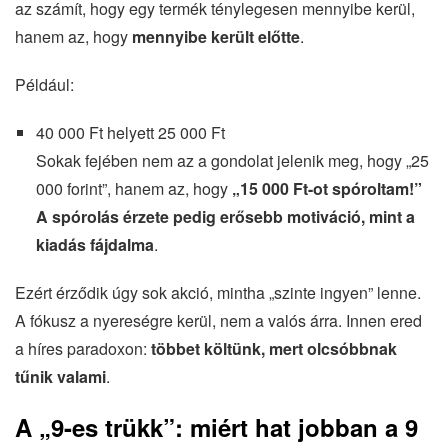
az számít, hogy egy termék ténylegesen mennyibe kerül,
hanem az, hogy
mennyibe került előtte
.
Például:
40 000 Ft helyett 25 000 Ft
Sokak fejében nem az a gondolat jelenik meg, hogy „25
000 forint”, hanem az, hogy
„15 000 Ft-ot spóroltam!”
A spórolás érzete pedig erősebb motiváció, mint a
kiadás fájdalma
.
Ezért érződik úgy sok akció, mintha „szinte ingyen” lenne.
A fókusz a nyereségre kerül, nem a valós árra. Innen ered
a híres paradoxon:
többet költünk, mert olcsóbbnak
tűnik valami
.
A „9-es trükk”: miért hat jobban a 9