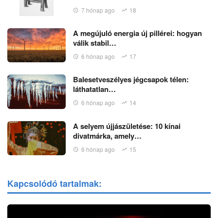
7 hónap ago
18
A megújuló energia új pillérei: hogyan
válik stabil…
6 hónap ago
17
Balesetveszélyes jégcsapok télen:
láthatatlan…
6 hónap ago
14
A selyem újjászületése: 10 kínai
divatmárka, amely…
6 hónap ago
15
Kapcsolódó tartalmak: