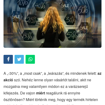
A „-30%”, a „most csak”, a „leárazás”, és mindenek felett:
az
akció
szó. Nehéz lenne olyan vásárlót találni, akit ne
mozgatna meg valamilyen módon ez a varázserejű
kifejezés. De vajon
miért
reagálunk rá ennyire
ösztönösen? Miért történik meg, hogy egy termék hirtelen